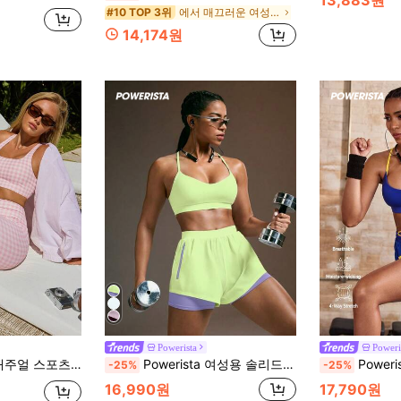
에서 매끄러운 여성 스포츠 세트
#10 TOP 3위
14,174원
Powerista
Poweri
크무늬 프린트 탱크탑 & 팬츠 세트
Powerista 여성용 솔리드 컬러 홀터 탑 및 반바지 캐주얼 일상 스포츠 세트
Powerista 여성용 여름 짐 및 운동용 
-25%
-25%
16,990원
17,790원