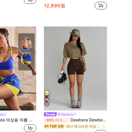
12,890원
7
sta
Dewbera
솔리드 네이비 블루와 옐로우 컬러블록 크롭 캐미솔 탑 및 반바지 스포츠 세트 – 통기성 있는 소재
Dewbera Dewbera 1세트 블랙 반팔 재킷, 심리스 블랙 브라, 반바지
-35%
마지막 3일
에서 매끄러운 여성 스포츠 세트
#1 TOP 3위