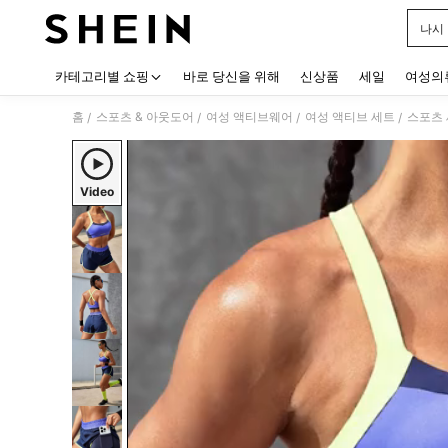
나시
Use up
카테고리별 쇼핑
바로 당신을 위해
신상품
세일
여성의
홈
스포츠 & 아웃도어
여성 액티브웨어
여성 액티브 세트
스포츠
/
/
/
/
Video