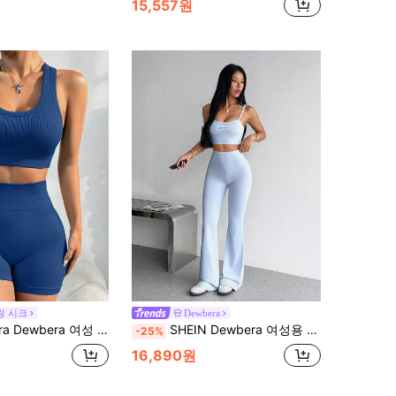
15,557원
링 시크
Dewbera
스트 솔리드 컬러 골지 니트 레이서백 크롭 탑 및 하이 웨이스트 사이클링 쇼츠 스포츠 세트, 여름
SHEIN Dewbera 여성용 레터 프린트 캐미솔 탱크탑 및 플레어 팬츠 스포츠 세트
-25%
16,890원