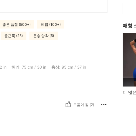
좋은 품질 (500+)
예쁨 (100+)
매칭 
출근룩 (25)
운송 압착 (5)
 75 cm / 30 in, 흉상: 95 cm / 37 in, 색: 녹색, 사이즈: S
2 in
허리:
75 cm / 30 in
흉상:
95 cm / 37 in
더 많
도움이 됨 (2)