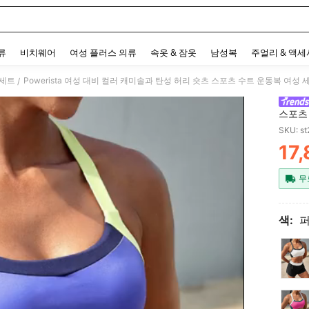
 and down arrow keys to navigate search 최근 검색어 and 검색 후 발견. Press Enter 
류
비치웨어
여성 플러스 의류
속옷 & 잠옷
남성복
주얼리 & 액
 세트
Powerista 여성 대비 컬러 캐미솔과 탄성 허리 숏츠 스포츠 수트 운동복 여성 
/
스포츠
SKU: s
17
PR
무
색: