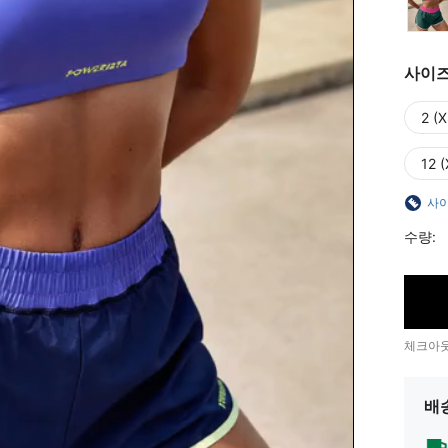
사이
2 (X
12 (
사이
수량:
체크아웃
배