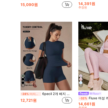
14,391원
15,090원
추정된
15
5
6pecil 2개 배지 블루 스포츠 세트, 솔리드 컬러 크루넥 티셔츠 & 포켓이 있는 하이웨스트 스포츠 반바지, 비침 없는 복부 압박 러닝 피트니스 여성복, 애슬레저
Fluxe
-28%
마지막 3일
Fluxe 여성 캐주얼 스포츠 체
-32%
12,721원
14,661원
추정된