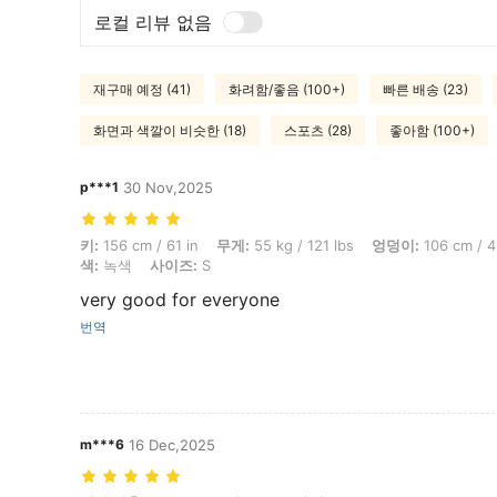
로컬 리뷰 없음
재구매 예정 (41)
화려함/좋음 (100+)
빠른 배송 (23)
화면과 색깔이 비슷한 (18)
스포츠 (28)
좋아함 (100+)
p***1
30 Nov,2025
키: 156 cm / 61 in, 무게: 55 kg / 121 lbs, 엉덩이: 106 cm / 42 in, 허리:
키:
156 cm / 61 in
무게:
55 kg / 121 lbs
엉덩이:
106 cm / 4
색:
녹색
사이즈:
S
very good for everyone
번역
m***6
16 Dec,2025