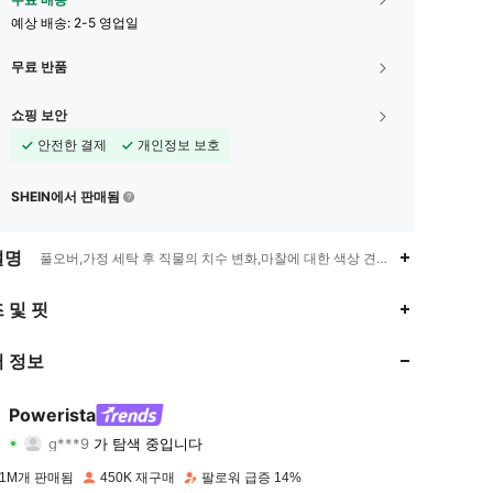
예상 배송:
2-5 영업일
무료 반품
쇼핑 보안
안전한 결제
개인정보 보호
SHEIN에서 판매됨
설명
풀오버,가정 세탁 후 직물의 치수 변화,마찰에 대한 색상 견뢰도,백리스,콘트
 및 핏
4.89
1.6K
358K
 정보
4.89
1.6K
358K
Powerista
g***9
가 탐색 중입니다
4.89
1.6K
358K
등급
아이템
팔로워
 1M개 판매됨
450K 재구매
팔로워 급증 14%