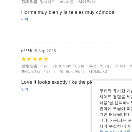
전체 맞춤: 정사이즈, 색: 퍼플, 사이즈: M
전체 맞춤:
정사이즈
색:
퍼플
사이즈:
M
Horma muy bien y la tela es muy cómoda.
번역
n***6
15 Sep,2025
전체 맞춤: 작은, 키: 164 cm / 65 in, 무게: 79 kg / 174 lbs, 허리: 80 cm /
전체 맞춤:
작은
키:
164 cm / 65 in
무게:
79 kg / 174 lbs
흉상:
80 cm / 31 in
색:
Bold Plum
사이즈:
XS
Love it looks exactly like the picture
번역
쿠키와 유사한 기
사이트 경험을 제공
허용"을 선택하시면
인화에 도움이 되
키만 허용됩니다.
리뷰 더 
니다. 사용되는 
사가 수집한 데이
을 보려면 여기를