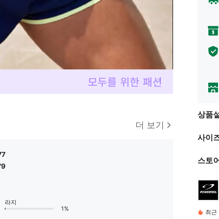
상품
더 보기
사이즈
77
스토어
79
라지
1%
최근