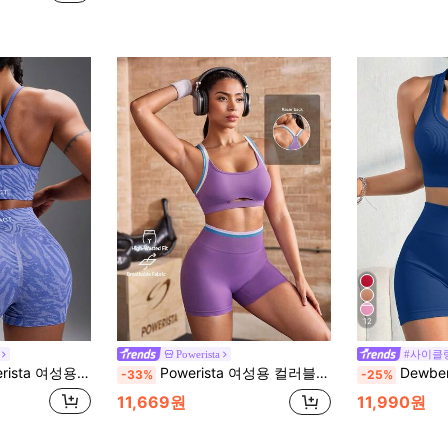
12
Powerista
#사이클
게티 스트랩 디테일 미니멀리스트 탑과 쇼츠 스포츠 세트 운동복 세트
Powerista 여성용 컬러블록 트림 탱크탑 및 반바지 스포츠 세트
Dewbera Dewbera 여성 미니멀리
-33%
-25%
11,669원
11,990원