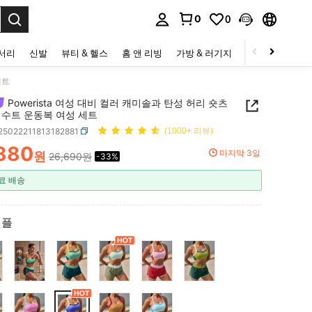
0
0
to select.
세서리
신발
뷰티 & 헬스
홈 앤 리빙
가방 & 러기지
스포츠 & 아웃
세트
Powerista 여성 대비 컬러 캐미솔과 탄성 허리 숏츠
 수트 운동복 여성 세트
t25022211813182881
(1000+ 리뷰)
,880
마지막 3일
원
26,690원
-33%
ICE AND AVAILABILITY
료 배송
퍼플