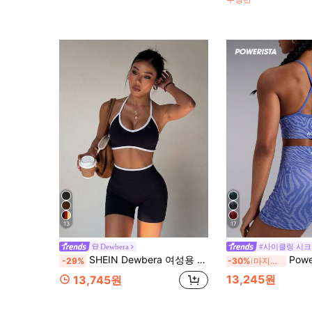
13
17
Dewbera
#사이클링 시크
SHEIN Dewbera 여성용 심리스 요가 스포츠 세트
Powerista 여성용 스파
-29%
-30%
마지막 3일
13,245원
13,745원