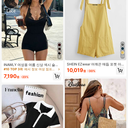
23
4
SHEIN EZwear 어깨끈 매듭 포켓 아
INAWLY 여성용 여름 신상 섹시 슬림
플리케 멜빵 점프슈트 반바지
핏 레이스 홀터넥 숏 타이트 점프수트
10,019
#10 TOP 3위
에서 정보 여성 점프수트 & 바디수트
원
-30%
7,190
원
-23%