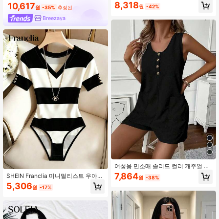
8,318
10,617
너 다크 그린 점프수트, 봄, 여름, 가을,
원
-42%
원
-35%
추정된
겨울 외출복, 데이트 다용도 스트리트
Breezaya
여름 점프수트
여성용 민소매 솔리드 컬러 캐주얼 점
프수트 포켓 포함, 여름 패션 점프수트
7,864
SHEIN Franclia 미니멀리스트 우아한
원
-38%
브이넥 스트라이프 프린트 핏 허리 버
5,306
원
-17%
튼 장식 통근 일상 착용 여성 파티 바
디수트