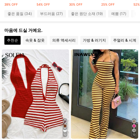
39% OFF
54% OFF
30% OFF
25% OFF
52%
635 팔로워
4.77
좋은 품질 (34)
부드러움 (27)
좋은 원단 소재 (19)
예쁨 (17)
좋아
635 팔로워
4.77
마음에 드실 거예요.
추천순
속옷 & 잠옷
의류 액세서리
가방 & 러기지
주얼리 & 시계
635 팔로워
4.77
635 팔로워
4.77
635 팔로워
4.77
635 팔로워
4.77
635 팔로워
4.77
10
13