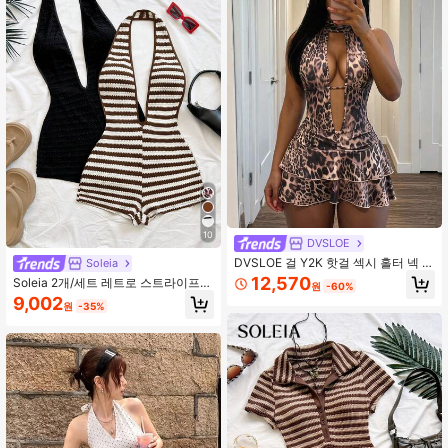
10
DVSLOE
DVSLOE 걸 Y2K 핫걸 섹시 홀터 넥 브
Soleia
이넥 짧은 드레스, 휴가용 러플 헴 미
12,570
Soleia 2개/세트 레트로 스트라이프
원
-60%
니 드레스, 여름 가을 겨울 데이트 파
대비 컬러 홀터 섹시 여성 점프수트 +
9,002
티 모임 아웃핏
원
-35%
블랙 홀터 점프수트, 캐주얼 휴가, 데
이트, 애프터눈 티, 해변, 크루즈, 도시
여행, 음악 축제, 파티, 보헤미안, 히피,
서양 스타일, 안팎으로 착용 가능, 일
상 출퇴근