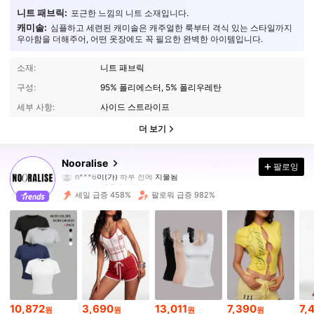
니트 패브릭:
포근한 느낌의 니트 소재입니다.
캐미솔:
심플하고 세련된 캐미솔은 캐주얼한 룩부터 격식 있는 스타일까지
우아함을 더해주어, 어떤 옷장에도 꼭 필요한 완벽한 아이템입니다.
소재:
니트 패브릭
구성:
95% 폴리에스터, 5% 폴리우레탄
세부 사항:
사이드 스트라이프
더 보기
635 팔로워
4.77
Nooralise
팔로잉
m***s
다음
8시간 전
세일 급증 458%
팔로워 급증 982%
635 팔로워
4.77
635 팔로워
4.77
635 팔로워
4.77
10,872
3,690
13,011
7,390
7,
원
원
원
원