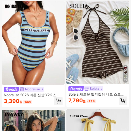
13
Soleia
Nooralise
Soleia 새로운 멀티컬러 니트 스트라
Nooralise 2026 여름 신상 Y2K 스트
이프 홀터 백리스 미니 롬퍼, 가을/겨
라이프 화려한 1피스 수영복, 오픈백
7,790
3,390
원
-23%
원
-56%
울 레이어링 아이템, 할로윈, 새해, 카
트라이앵글 하이컷 비치 1피스, 캐주
니발, 파티, 데이트, 애프터눈 티, 비치,
얼 휴가 섹시 1피스, 휴가, 파티, 스트
이너웨어 및 아우터웨어
리트 스타일에 적합