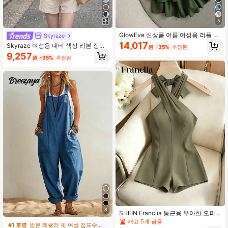
5
5
GlowEve 신상품 여름 여성용 러플 칼
Skyraze
라 점프수트, 블루, 타이 웨이스트, 미
14,017
Skyraze 여성용 대비 색상 리본 장식
원
-35%
추정된
니멀리스트
민소매 롬퍼
9,257
원
-35%
추정된
8
SHEIN Franclia 통근용 우아한 오피
스 홀터넥 여성 점프수트, 수트 원단
재고 5개 남음
#1 호평
받은 레귤러 핏 여성 점프수트 & 바디수트
홀터넥 플리츠 슬림핏 숏 점프수트 이