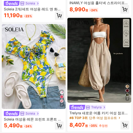
INAWLY 여성용 홀터넥 스트라이프
Soleia
컬러블록 캐주얼 데일리 외출용 점프
8,990
Soleia 2개/세트 여성용 레드 앤 화이
원
-24%
수트
트 스트라이프 홀터 점프수트,여름 캐
11,190
원
-23%
주얼 비치 휴가 레트로 대비색 보헤미
안 히피 웨스턴 스타일 롬퍼
7
7
Trelyra
Trelyra 새로운 여름 카키 여성 점프수
Soleia
트, 캐주얼 비치 휴가 의상
#8 TOP 3위
단추 여성 점프슈트
Soleia 여성용 레몬 프린트 프론트 타
이 보디수트, 휴가복
8,407
5,490
원
-35%
추정된
원
-24%