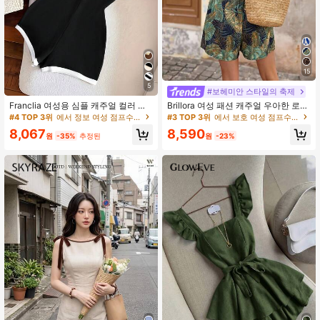
15
5
#보헤미안 스타일의 축제
Franclia 여성용 심플 캐주얼 컬러 블
Brillora 여성 패션 캐주얼 우아한 로맨
록 셔츠 칼라 점프수트 여름 여름 의상
틱 휴가 점프수트
#4 TOP 3위
에서 정보 여성 점프수트 & 바디수트
#3 TOP 3위
에서 보호 여성 점프수트 & 바디수트
여성용 여름 의상 비치 점프수트 여성
8,590
8,067
용 비치 의상 여성용 비치 의상 우아한
원
-23%
원
-35%
추정된
여성용 점프수트 우아한 여성용 점프
수트 우아한 점프수트 여성용 캐주얼
점프수트 캐주얼 점프수트 캐주얼 여
성용 점프수트 블랙 점프수트 여성용
블랙 점프수트 여성용 캐주얼 드레스
여성용 티셔츠 폴로 S3433 여성 의류
브랜드 여성 의류