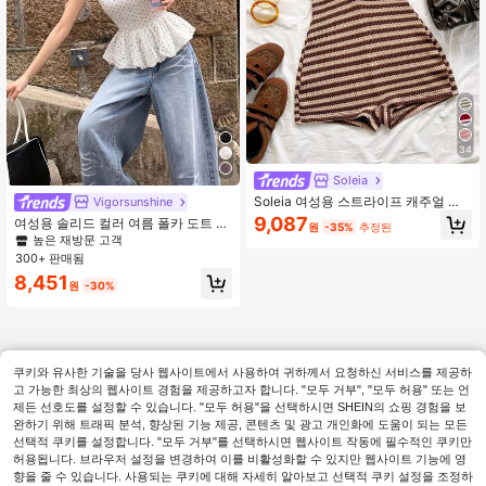
34
Soleia
Soleia 여성용 스트라이프 캐주얼 점
Vigorsunshine
프수트, 발렌타인 데이, 휴가, 데이트,
9,087
여성용 솔리드 컬러 여름 폴카 도트 디
원
-35%
추정된
해변에 적합
자인 러플 헴 홀터넥 백리스 크롭 탑,
높은 재방문 고객
허리 밴딩, 민소매 화이트, 바캉스룩
300+ 판매됨
8,451
원
-30%
쿠키와 유사한 기술을 당사 웹사이트에서 사용하여 귀하께서 요청하신 서비스를 제공하
고 가능한 최상의 웹사이트 경험을 제공하고자 합니다. "모두 거부", "모두 허용" 또는 언
제든 선호도를 설정할 수 있습니다. "모두 허용"을 선택하시면 SHEIN의 쇼핑 경험을 보
완하기 위해 트래픽 분석, 향상된 기능 제공, 콘텐츠 및 광고 개인화에 도움이 되는 모든
선택적 쿠키를 설정합니다. "모두 거부"를 선택하시면 웹사이트 작동에 필수적인 쿠키만
허용됩니다. 브라우저 설정을 변경하여 이를 비활성화할 수 있지만 웹사이트 기능에 영
향을 줄 수 있습니다. 사용되는 쿠키에 대해 자세히 알아보고 선택적 쿠키 설정을 조정하