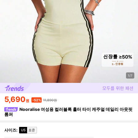
1/7
5,690
11,890원
-52%
원
Nooralise 여성용 컬러블록 홀터 타이 캐주얼 데일리 아웃핏
롬퍼
사이즈
:
US
표준