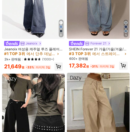
8
5
Jeanoix
Forever 21
Jeanoix 여성용 캐주얼 루즈 플레어
SHEIN Forever 21 가을/가을/겨울/개
레그 로우웨이스트 청바지
학/컨트리 콘서트/콘서트/외출/생일/
#1 TOP 3위
에서 단추 데님 바지
#3 TOP 3위
에서 스트레이트 레그 레그 데님 팬츠
할로윈 의상/캐주얼/Y2k/2000년대/
600+ 판매됨
2k+ 판매됨
(1000+)
Y2k Y2k/90S/섹시/서양복 여성/보헤
17,382
21,649
미안/컨트리/클럽/오피스/칵테일/빈
원
-31%
마지막 3일
원
-33%
마지막 3일
티지/바디콘/레이브 페스티벌/재미있
1/6
는/고급스러운/올드 머니/스트리트웨
어/휴가/컨트리 콘서트/직장/단정한/
국경일 새해 파티 외출 시크/베이직/
18,460
27,990원
-34%
졸업/할로윈/로우 라이즈 배기 와이드
원
레그 진
Breezaya 여성 캐주얼 휴가 & 통근 솔리드 컬
4.88
(
9
)
러 플리츠 루즈 와이드 레그 청바지
사이즈
US
2
(26)
4
(27)
4
(28)
8/10
(30)
8/10
(32)