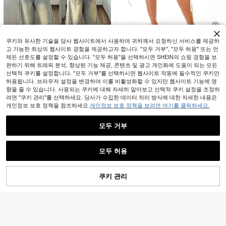
400+ 판매됨
Breezaya
18,602
Breezaya 여성 캐주얼 루즈 와이드
원
-27%
마지막 3일
레그 플리츠 만능 데님 팬츠
14,890
원
-51%
쿠키와 유사한 기술을 당사 웹사이트에서 사용하여 귀하께서 요청하신 서비스를 제공하
4
고 가능한 최상의 웹사이트 경험을 제공하고자 합니다. "모두 거부", "모두 허용" 또는 언
제든 선호도를 설정할 수 있습니다. "모두 허용"을 선택하시면 SHEIN의 쇼핑 경험을 보
#카고 스타일
4
완하기 위해 트래픽 분석, 향상된 기능 제공, 콘텐츠 및 광고 개인화에 도움이 되는 모든
SUMWON WOMEN 워시드 카고 배
선택적 쿠키를 설정합니다. "모두 거부"를 선택하시면 웹사이트 작동에 필수적인 쿠키만
#다운타운 걸
기 조츠, 신축성 있는 드로스트링 허리
54,677
허용됩니다. 브라우저 설정을 변경하여 이를 비활성화할 수 있지만 웹사이트 기능에 영
원
-15%
마지막 3일
및 측면 카고 포켓 여름 반바지
StreetHx 캐주얼 스트라이프 웨빙 로
향을 줄 수 있습니다. 사용되는 쿠키에 대해 자세히 알아보고 선택적 쿠키 설정을 조정하
우웨이 디스트레스드 진
22,104
려면 "쿠키 관리"를 선택하세요. 당사가 수집한 데이터 처리 방식에 대한 자세한 내용은
원
-33%
마지막 3일
개인정보 보호 정책을 참조하세요.
개인정보 보호 정책을 보려면 여기를 클릭하세요.
모두 거부
유사한 재고품 표시
모두 보기
모두 허용
죄송합니다. 이 상품은 품절되었습니다.
쿠키 관리
품절
#해변 주말
Breezaya 여성용 솔리드 컬러 러플
Breezaya
헴 와이드 레그 데님
17,566
Breezaya 여성 캐주얼 워싱 루즈 와
원
-30%
마지막 3일
이드 팬츠
12,990
원
-52%