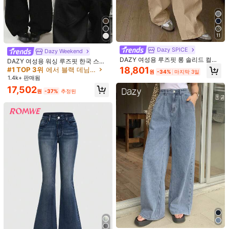
사이즈 안내
고객님의 사이즈가 아닌가요? 말해주세요
기타 옵션
11
롱
Dazy SPICE
Dazy Weekend
DAZY 여성용 루즈핏 롱 솔리드 컬러
DAZY 여성용 워싱 루즈핏 한국 스타
하렘 진
일 청바지
18,801
#1 TOP 3위
에서 블랙 데님 바지
원
-34%
마지막 3일
배송지
1.4k+ 판매됨
South Korea
17,502
원
-37%
추정된
무료 배송
예상 배송:
2-5 영업일
무료 반품
안전한 결제 · 개인정보 보호
SHEIN에서 판매됨
4.88
(9)
더 보기
작은
정사이즈
라지
1%
77%
22%
무향
(2)
강력 추천
(1)
몸에 맞음
(2)
편안함
(1)