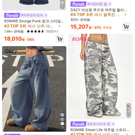
#다운타운 걸
8
DAZY 여성용 루즈핏 캐주얼 플리츠
스트레이트 레그 청바지, 학교 복귀 의
#4 TOP 3위
에서 불룩한 여성 데님
#카우보이코어
s***1
색: 라이트 워시 / 사이즈: 32
류
800+ 판매됨
ROMWE Grunge Punk 펑크 스타일
Product Quality:
goid
True to product images:
yed
Smell
빈티지 자수 스키니 로우 웨이스트 플
15,207
#2 TOP 3위
에서 단추 데님 바지
원
-37%
추정된
description:
no
smell
Pants
to
too
big
in
size
have
to
return
it
.
레어 레그 여성용 청바지
1.6k+ 판매됨
(1000+)
But
I
like
it
18,010
원
-35%
도움이 됨
(0)
6***7
색: 라이트 워시 / 사이즈: 32
Product Quality:
Very
comfy
ang
good
mayerials
.
Love
it
!
도움이 됨
(0)
S***C
색: 라이트 워시 / 사이즈: 30
I
loved
it
.
Super
recomended
도움이 됨
(0)
k***5
색: 라이트 워시 / 사이즈: 27
#오버사이즈 핏
Material
soft
n
no
smell
and
size
large
for
me
.
Maybe
is
the
22
ROMWE Street Life 캐주얼 스트리트
cutting
I
guess
.
Beautiful
pants
👖👍👍👍👍👍👍👍👍👍👍👍👍👍
스타일 커프스 허리 디자인 루즈 와이
#1 TOP 3위
에서 넓은 다리 데님 팬츠