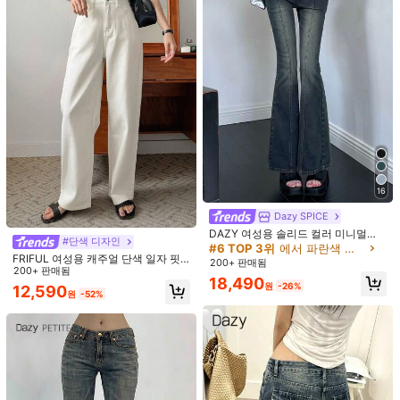
617K 팔로워
4.86
SHEIN Essnce 여성 패션 솔리드 컬러
#다운타운 걸
와이드 레그 청바지
16,652
DAZY 여성용 루즈핏 캐주얼 플리츠
원
-37%
추정된
스트레이트 레그 청바지, 학교 복귀 의
#4 TOP 3위
에서 불룩한 여성 데님
류
800+ 판매됨
15,207
16
원
-37%
추정된
Dazy SPICE
DAZY 여성용 솔리드 컬러 미니멀리
#단색 디자인
스트 스트리트 스타일 캐주얼 청바지
#6 TOP 3위
에서 파란색 데님 팬츠
개학 시즌 다크 그레이 여름 스타일
FRIFUL 여성용 캐주얼 단색 일자 핏
200+ 판매됨
청바지
200+ 판매됨
18,490
원
-26%
12,590
원
-52%