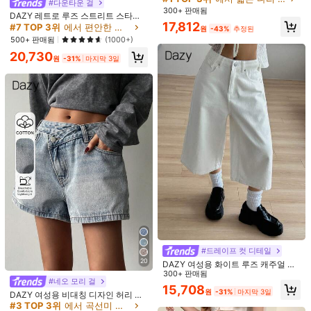
#다운타운 걸
👍👍👍👍👍👍👍👍👍👍👍👍👍👍
드 레그 카모플라주 청바지
300+ 판매됨
DAZY 레트로 루즈 스트리트 스타일
17,812
워싱 표백 와이드 레그 여성용 배기 청
#7 TOP 3위
에서 편안한 여성 데님
도움이 됨
(0)
원
-43%
추정된
바지 스쿨
500+ 판매됨
(1000+)
20,730
원
-31%
마지막 3일
모델 사이즈:
27
신장 :
175.0
가슴 둘레 :
88.0
허리 둘레 :
62.0
엉덩이 둘레 :
91.0
제품 세부 정보
소재:
데님
구성:
60% 면, 25% 폴리에스터, 15% 비스코스
원단의 탄력성:
논 스트레치
617K 팔로워
4.86
더 보기
617K 팔로워
4.86
Breezaya
j***2
이(가)
하루 전에
지불됨
#드레이프 컷 디테일
a***y
다음
10분 전에
20
최근 9.6M개 판매됨
4.7M 재구매
팔로워 급증 18%
DAZY 여성용 화이트 루즈 캐주얼 스
트레이트 레그 크롭 진 쇼츠
300+ 판매됨
617K 팔로워
4.86
#네오 모리 걸
이 상점은
「부티크 트렌디」
로 선정되었습니다
15,708
원
-31%
마지막 3일
DAZY 여성용 비대칭 디자인 허리 데
님 반바지 Y2k
#3 TOP 3위
에서 곡선미 여성 데님