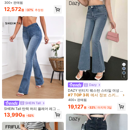
팔로잉
모든 항목
300+ 판매됨
617K 팔로워
4.86
12,572
원
-37%
추정된
617K 팔로워
4.86
617K 팔로워
4.86
9,690
4,930
9,990
21,990
12
원
원
원
원
617K 팔로워
4.86
마음에 드실 거예요.
추천순
속옷 & 잠옷
의류 액세서리
가방 & 러기지
신발
스포츠
5
617K 팔로워
4.86
Dazy
DAZY 빈티지 웨스턴 스타일 여성 플
레어 청바지
#7 TOP 3위
에서 정보 스키니 데님 팬츠
400+ 판매됨
SHEIN Tall
617K 팔로워
4.86
19,127
원
-32%
마지막 3일
SHEIN Tall 탄력 허리 플레어 레그 청
바지, 키 큰 여성용
13,990
원
-52%
617K 팔로워
4.86