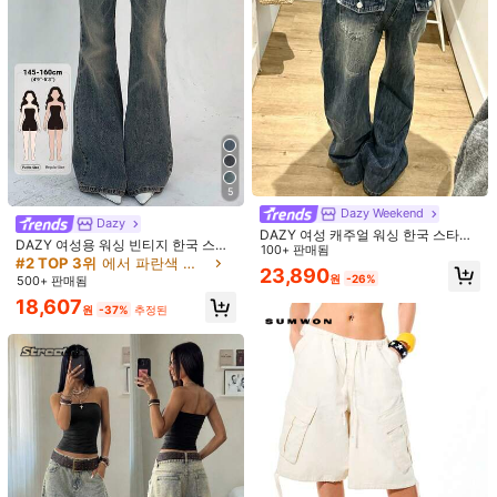
Breezaya
Breezaya 여성용 데님 와이드 레그
팬츠, 프릴 헤뮤
20,389
원
-30%
마지막 3일
Friful
FRIFUL 여성용 사이드 아일렛 레이스
업 와이드 레그 루즈 캐주얼 데님 청바
18,437
원
-37%
추정된
지 학교
5
Dazy Weekend
Dazy
DAZY 여성 캐주얼 워싱 한국 스타일
DAZY 여성용 워싱 빈티지 한국 스타
스트릿웨어 청바지
100+ 판매됨
일 루즈 플레어 청바지 페티트
#2 TOP 3위
에서 파란색 데님 팬츠
23,890
원
-26%
500+ 판매됨
18,607
원
-37%
추정된
6
#지저분하면서도 세련된 스타일
DAZY 여성용 레귤러 미드 웨이스트
바나나 팬츠 캐주얼 청바지
#1 TOP 3위
에서 하렘/지니 여성 데님