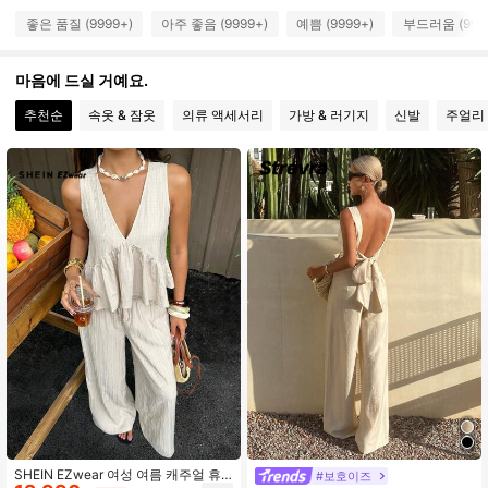
800K 팔로워
4.84
좋은 품질 (9999+)
아주 좋음 (9999+)
예쁨 (9999+)
부드러움 (999
800K 팔로워
4.84
마음에 드실 거예요.
추천순
속옷 & 잠옷
의류 액세서리
가방 & 러기지
신발
주얼리 
800K 팔로워
4.84
800K 팔로워
4.84
800K 팔로워
4.84
800K 팔로워
4.84
800K 팔로워
4.84
SHEIN EZwear 여성 여름 캐주얼 휴
#보호이즈