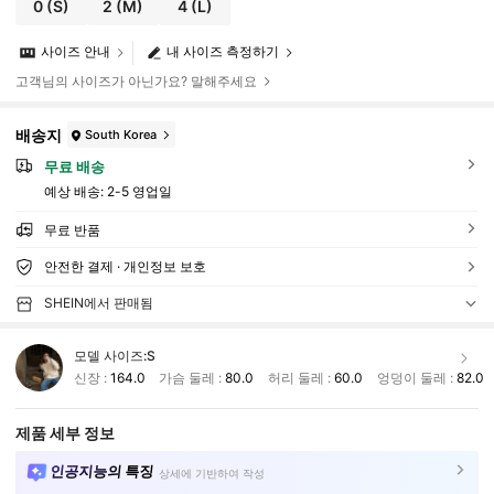
0
(S)
2
(M)
4
(L)
사이즈 안내
내 사이즈 측정하기
고객님의 사이즈가 아닌가요? 말해주세요
배송지
South Korea
무료 배송
예상 배송:
2-5 영업일
무료 반품
안전한 결제 · 개인정보 보호
SHEIN에서 판매됨
모델 사이즈:
S
신장 :
164.0
가슴 둘레 :
80.0
허리 둘레 :
60.0
엉덩이 둘레 :
82.0
제품 세부 정보
인공지능의 특징
상세에 기반하여 작성