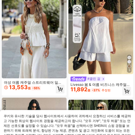
5
#클린 걸
여성 여름 캐주얼 스트리트웨어 일상
Livesso 봄 & 여름 비즈니스 캐주얼
13,553
솔리드 컬러 민소매 탑과 스커트 우아
11,892
원
-55%
화이트 셔츠, 캐미솔 탑, 스트레이트
원
-37%
추정된
한 투피스 세트 여성 투피스 세트 여름
레그 반바지/바지 2피스 세트, 여성용
투피스 세트 화이트
루즈한 휴가 해변 우아한 통근 복장
쿠키와 유사한 기술을 당사 웹사이트에서 사용하여 귀하께서 요청하신 서비스를 제공하
고 가능한 최상의 웹사이트 경험을 제공하고자 합니다. "모두 거부", "모두 허용" 또는 언
제든 선호도를 설정할 수 있습니다. "모두 허용"을 선택하시면 SHEIN의 쇼핑 경험을 보
완하기 위해 트래픽 분석, 향상된 기능 제공, 콘텐츠 및 광고 개인화에 도움이 되는 모든