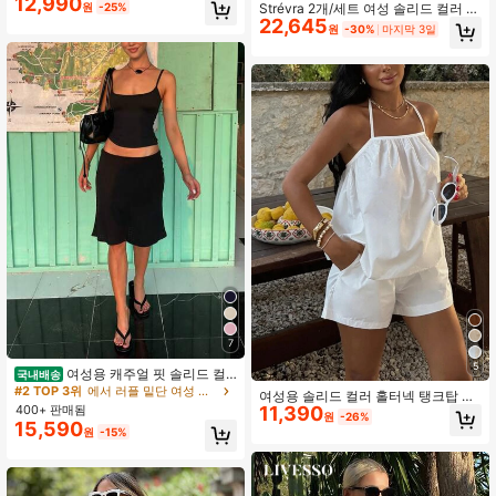
12,990
가 미니멀리스트 솔리드 컬러 딥 브이
원
-25%
Strévra 2개/세트 여성 솔리드 컬러 등
넥 민소매 베이비돌 상의 및 와이드 레
22,645
받이 없는 민소매 상의 및 바지 캐주얼
원
-30%
마지막 3일
그 팬츠 세트
수트 린넨 크루즈 여성 라운지 세트
7
#2 TOP 3위
에서 러플 밑단 여성 코디네이터
5
거의 매진!
여성용 캐주얼 핏 솔리드 컬
국내배송
러 캐미솔 및 스커트 기본 스트리트 스
#2 TOP 3위
#2 TOP 3위
에서 러플 밑단 여성 코디네이터
에서 러플 밑단 여성 코디네이터
여성용 솔리드 컬러 홀터넥 탱크탑 및
타일 휴가 일상 2피스 세트 블랙 여름
400+ 판매됨
11,390
거의 매진!
거의 매진!
반바지 캐주얼 2피스 세트 화이트 여
원
-26%
우아한, 편안한 스타일
15,590
름 우아한
#2 TOP 3위
에서 러플 밑단 여성 코디네이터
원
-15%
거의 매진!