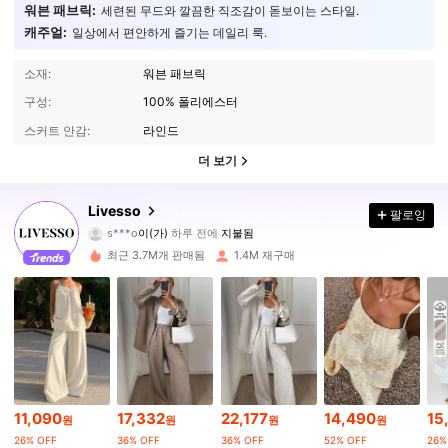
워븐 패브릭:
세련된 무드와 깔끔한 직조감이 돋보이는 스타일.
캐주얼:
일상에서 편안하게 즐기는 데일리 룩.
소재:
워븐 패브릭
구성:
100% 폴리에스터
스커트 안감:
라인드
더 보기
800K 팔로워
4.84
Livesso
팔로잉
s***o
이(가)
하루 전에
지불됨
s***y
다음
2시간 전
최근 3.7M개 판매됨
1.4M 재구매
800K 팔로워
4.84
800K 팔로워
4.84
800K 팔로워
4.84
11,090
17,332
22,177
14,490
15
원
원
원
원
26% OFF
36% OFF
36% OFF
52% OFF
26%