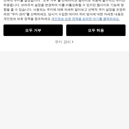
선택적 쿠키를 설정합니다. "모두 거부"를 선택하시면 웹사이트 작동에 필수적인 쿠키만
허용됩니다. 브라우저 설정을 변경하여 이를 비활성화할 수 있지만 웹사이트 기능에 영
향을 줄 수 있습니다. 사용되는 쿠키에 대해 자세히 알아보고 선택적 쿠키 설정을 조정하
려면 "쿠키 관리"를 선택하세요. 당사가 수집한 데이터 처리 방식에 대한 자세한 내용은
개인정보 보호 정책을 참조하세요.
개인정보 보호 정책을 보려면 여기를 클릭하세요.
모두 거부
모두 허용
쿠키 관리
장바구니 담기
51% 할인!
5
6
Poéselle
Dazy
Poéselle 여성용 2피스 보헤미안 레이
DAZY 여성용 솔리드 컬러 러플 헴 민
스 트림 스파게티 스트랩 플로위 탑 &
#5 TOP 3위
에서 주름 여성 코디네이터
소매 탑과 와이드 레그 팬츠 캐주얼 2
#10 TOP 3위
에서 대비 메시 여성 코디네이터
와이드 레그 팬츠 세트, 화이트 여름
60+ 판매됨
피스 세트 휴가 여름용
12,790
열대 티 파티 휴가 휴양지 리조트웨어
원
-26%
14,952
원
-36%
추정된
라운지 코디