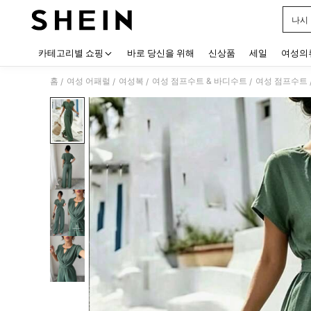
나시
Use up
카테고리별 쇼핑
바로 당신을 위해
신상품
세일
여성의
홈
여성 어패럴
여성복
여성 점프수트 & 바디수트
여성 점프수트
/
/
/
/