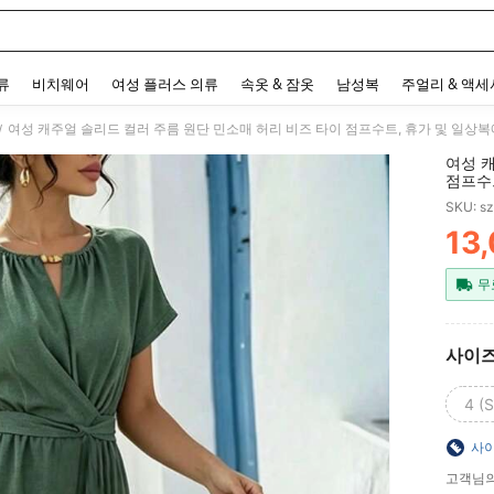
 and down arrow keys to navigate search 최근 검색어 and 검색 후 발견. Press Enter 
류
비치웨어
여성 플러스 의류
속옷 & 잠옷
남성복
주얼리 & 액
여성 캐주얼 솔리드 컬러 주름 원단 민소매 허리 비즈 타이 점프수트, 휴가 및 일상복에
/
여성 
점프수트
SKU: s
13
PR
무
사이
4 (S
사이
고객님의