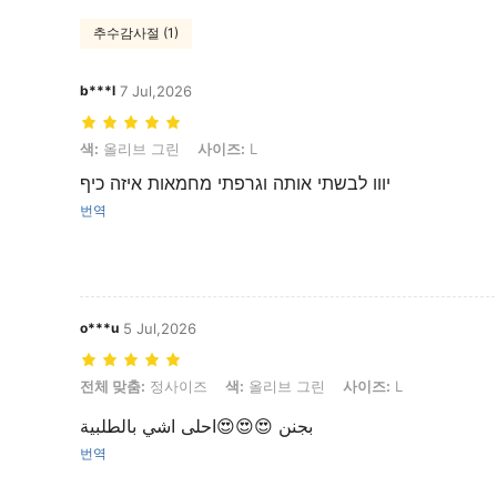
추수감사절 (1)
b***l
7 Jul,2026
색: 올리브 그린, 사이즈: L
색:
올리브 그린
사이즈:
L
יווו לבשתי אותה וגרפתי מחמאות איזה כיף
번역
o***u
5 Jul,2026
전체 맞춤: 정사이즈, 색: 올리브 그린, 사이즈: L
전체 맞춤:
정사이즈
색:
올리브 그린
사이즈:
L
بجنن 😍😍😍احلى اشي بالطلبية
번역