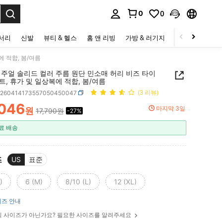
0
0
to select.
세서리
신발
뷰티 & 헬스
홈 앤 리빙
가방 & 러기지
스포츠 & 아웃
 적합, 봄/여름
캐주얼 솔리드 컬러 주름 원단 민소매 허리 비즈 타이
, 휴가 및 일상복에 적합, 봄/여름
z260414173557050450047
(3 리뷰)
,046
마지막 3일
원
17,790원
-27%
ICE AND AVAILABILITY
료 배송
즈
US
표준
)
6 (M)
8/10 (L)
12 (XL)
즈 안내
 사이즈가 아닌가요? 필요한 사이즈를 알려주세요