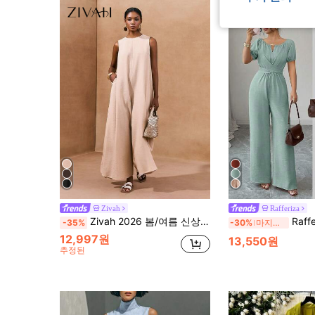
Zivah
Rafferiza
Zivah 2026 봄/여름 신상품, 발렌타인 데이, 웨딩 시즌, 음악 축제, 부활절, 서양, 유목민, 보헤미안, 내슈빌, 파티, 결혼식, 갈라, 데이트, 모임, 생일, 대학생, 우아한, 출퇴근, 비즈니스 캐주얼 민소매 와이드 레그 점프수트, 실제 포켓, 카키색 요가 점프수트 울 투피스 여성용 키 큰 의류 작업복 여성 작업복 드레스
Rafferiza 여성용 우아한 카
-35%
-30%
마지막 3일
12,997원
13,550원
추정된