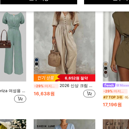
4
6,652원 절약
2026 신상 크림 화이트 퍼프 소매 드로스트링 허리 점프수트, 레이지 드레이프드 바캉스 스타일 아웃핏, 크림 컬러 타이 허리 점프수트, 데일리 출퇴근 우아한 세트, 크림 화이트 플리츠 디자인 점프수트, 캐주얼 외출 스트리트 스타일 세트, 와이드 레그 점프수트, 타이 허리 점프수트, 퍼프 소매 점프수트, 브이넥 프론트 버튼 레이어드 플리츠 디자인, 루즈 캐주얼 핏, 미니멀리스트 유니크 스타일, 바캉스 스타일, 젠틀 걸 바이브, 콰이어트 럭셔리 스타일, 보헤미안 우아한 스타일, 플러스 사이즈 친화적, 키 큰 여성에게 적합
Mixso
-29%
마지막 3일
키색 통근용 나무 구슬 장식 라운드 넥 트위스트 허리 긴팔 와이드 레그 점프수트
-29%
마지막 3일
16,638원
#7 TOP 3위
17,196원