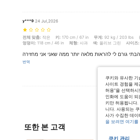
y***9
24 Jul,2026
전체 맞춤: 작은, 키: 170 cm / 67 in, 무게: 92 kg / 203 lbs, 흉상: 106 
전체 맞춤:
작은
키:
170 cm / 67 in
무게:
92 kg / 203 lbs
엉덩이:
118 cm / 46 in
체형:
사과
색:
올리브 그린
사이즈:
בתי גורם לי להראות מלאה יותר ממה שאני אני מחזירה
번역
쿠키와 유사한 기
사이트 경험을 제공
허용"을 선택하시면
인화에 도움이 되
키만 허용됩니다.
니다. 사용되는 
사가 수집한 데이
을 보려면 여기를
또한 본 고객
쿠키 관리