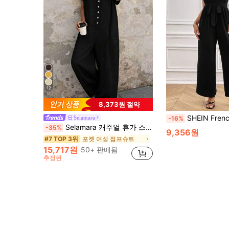
12
8,373원 절약
SHEIN Frenchy 여성 여름 나비 소매
Selamara
-16%
Selamara 캐주얼 휴가 스타일 화이트 린넨 느낌 칼라 반팔 와이드 레그 점프수트
-35%
9,356원
포켓 여성 점프슈트
#7 TOP 3위
15,717원
50+ 판매됨
추정된