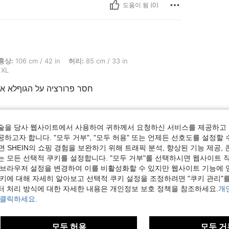
도움이 됨 (0)
cm / 42 in, 허리: 85 cm / 33 in, 엉덩이: 118 cm / 46 in, 체형: 사과, 색: 올리브 그린, 사
흉상:
106 cm / 42 in
허리:
85 cm / 33 in
XL
חסר פרורציה על הגוףלא אה
도움이 됨 (0)
술을 당사 웹사이트에서 사용하여 귀하께서 요청하신 서비스를 제공하고 
하고자 합니다. "모두 거부", "모두 허용" 또는 언제든 선호도를 설정할 
 SHEIN의 쇼핑 경험을 보완하기 위해 트래픽 분석, 향상된 기능 제공, 
는 모든 선택적 쿠키를 설정합니다. "모두 거부"를 선택하시면 웹사이트 
 브라우저 설정을 변경하여 이를 비활성화할 수 있지만 웹사이트 기능에 
쿠키에 대해 자세히 알아보고 선택적 쿠키 설정을 조정하려면 "쿠키 관리"를
터 처리 방식에 대한 자세한 내용은 개인정보 보호 정책을 참조하세요.
개
 클릭하세요.
모두 허용
모두 거