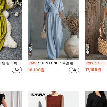
7
4
 하이웨스트 점프수트
SHEIN LUNE 캐주얼 통근 솔리드 컬러 박쥐 날개 점프수트
-24%
-29%
마지막 3일
17,196원
16,190원