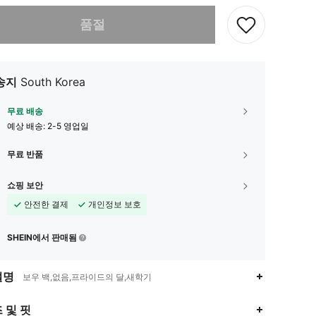
다. 이 상품은 품절되었습니다.
품절
송지
South Korea
무료 배송
예상 배송:
2-5 영업일
무료 반품
쇼핑 보안
안전한 결제
개인정보 보호
SHEIN에서 판매됨
설명
보우 백,없음,프라이드의 달,새학기
4.86
71
6.2K
 및 핏