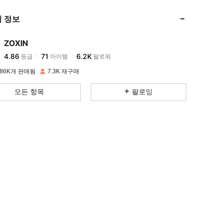
 정보
4.86
71
6.2K
ZOXIN
4.86
71
6.2K
등급
아이템
팔로워
s***y
이(가)
하루 전에
지불됨
86K개 판매됨
7.3K 재구매
4.86
71
6.2K
모든 항목
팔로잉
4.86
71
6.2K
4.86
71
6.2K
4.86
71
6.2K
4.86
71
6.2K