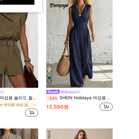
9
n
Breezaya
여성용 솔리드 컬러 우븐 민소매 점프수트, 벨트 및 어깨끈 디자인, 캐주얼 셔츠 스타일 숏 점프수트 여름, 보헤미안
SHEIN Holidaya 여성용 민소매 브이넥 허리 밴딩 와이드 레그 점프수트 2026년 신상 다용도 휴가 비치 카키 솔리드 컬러 여성 의류 일상 출퇴근 홈웨어
-24%
에서 우아한 여성 점프수트 & 바디수트
13,590원