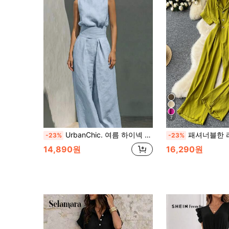
7
UrbanChic. 여름 하이넥 민소매 허리 핀치드 린넨 점프수트 출퇴근 캐주얼 루즈 와이드 레그 우아한 롱 팬츠
패셔너블한 라펠 칼라
-23%
-23%
14,890원
16,290원