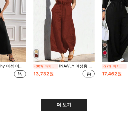
4
 단색 V넥 와이드 레그 점프수트 블랙
INAWLY 여성용 솔리드 컬러 민소매 점프슈트, 루즈핏 여름 캐주얼
여
-30%
마지막 3일
-27%
마지막 3일
13,732원
17,462원
더 보기