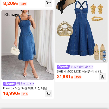
8,209
원
-38%
#중간 길이 밑단
SHEIN MOD MOD 여성용 데님 캐미
솔 드레스, 캐주얼 핏팅 미드 기장 블
21,681
원
-33%
루, 휴가 아웃핏 여성, 로맨틱 드레스,
90년대 옷, 여성용 봄 드레스, 졸업 드
Elenzga
레스, 콘서트 아웃핏 여성, 세인트 패
Elenzga 여성 패션 미드 기장 데님 바
트릭데이 드레스, 올드머니 스타일 여
디콘 캐미 드레스
성, 컨트리 콘서트 아웃핏, 여성용 빈
16,990
원
-51%
티지 드레스, 여성용 바치로레트 아웃
핏