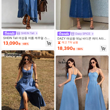
SHEIN Tall
Dazy SPICE
SHEIN Tall 여성용 여름 캐주얼 스파
DAZY 여성용 데님 바디콘 캐미 A라인
게티 스트랩 데님 드레스
드레스
재고 7개 남음
13,090
원
-48%
18,390
원
-50%