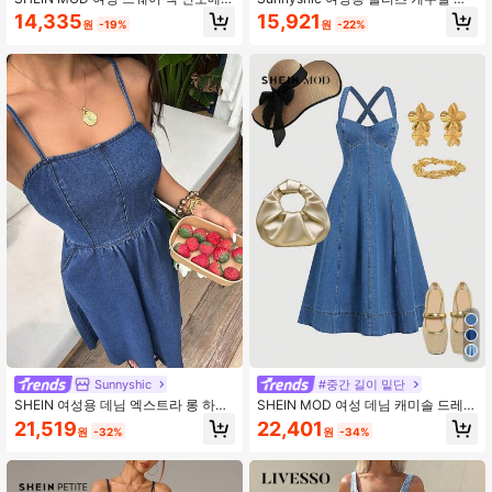
캐주얼 데님 드레스
티 & 여행 데님 스파게티 스트랩 드레
14,335
15,921
원
-19%
원
-22%
스
Sunnyshic
#중간 길이 밑단
SHEIN 여성용 데님 엑스트라 롱 하이
SHEIN MOD 여성 데님 캐미솔 드레
슬릿 드레스
스, 캐주얼 피팅 미드 길이 블루, 휴가
21,519
22,401
원
-32%
원
-34%
의상 여성, 로맨틱 드레스, 90년대 의
류, 여성용 봄 드레스, 졸업 드레스, 콘
서트 의상 여성, 세인트 패트릭 데이
드레스, 올드 머니 스타일 여성, 컨트