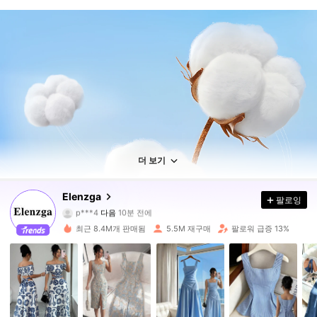
더 보기
3M 팔로워
4.89
Elenzga
팔로잉
p***4
다음
10분 전에
a***z
가 탐색 중입니다
3M 팔로워
4.89
최근 8.4M개 판매됨
5.5M 재구매
팔로워 급증 13%
3M 팔로워
4.89
3M 팔로워
4.89