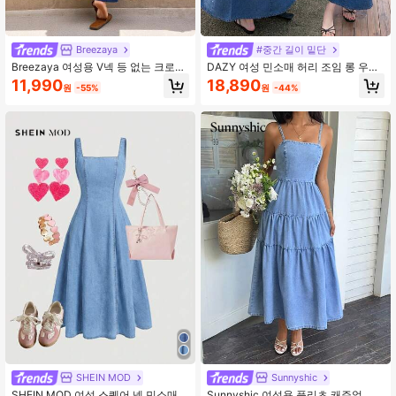
Breezaya
#중간 길이 밑단
Breezaya 여성용 V넥 등 없는 크로스
DAZY 여성 민소매 허리 조임 롱 우아
데님 드레스, 휴가 스타일
한 휴가 데님 드레스 여성용 선 드레스
11,990
18,890
원
-55%
원
-44%
SHEIN MOD
Sunnyshic
SHEIN MOD 여성 스퀘어 넥 민소매
Sunnyshic 여성용 플리츠 캐주얼 파