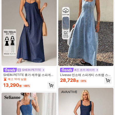
리 콘서트 의상, 빈티지 드레스 여성,
바치더릿 의상
SHEIN PETITE
#긴 조끼 레이어
SHEIN PETITE 휴가 캐주얼 스파게티
Livesso 민소매 스파게티 스트랩 스플
스트랩 엑스트라 롱 데님 드레스,쁘띠
릿 심 루즈핏 여성 데님 드레스 휴가용
재고 10개 남음
28,728
원
-31%
여성용
13,290
원
-48%