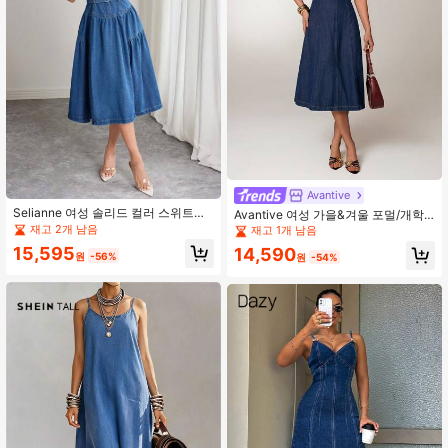
Avantive
Selianne 여성 솔리드 컬러 스위트하
Avantive 여성 가을&겨울 포멀/개학/
트 칼라 민소매 패셔너블 데님 드레스,
할로윈/결혼식 하객/휴가/Y2k/해변/
재고 2개 남음
재고 1개 남음
여름
귀여운/선생님/외출/비즈니스 캐주얼/
15,595
14,590
우아한/생일/오피스/컨트리 콘서트/클
원
-56%
원
-54%
럽 의상 섹시/웨스턴/작업복/스트릿웨
어/빈티지/페스티벌/칵테일/레이브/프
롬/하와이/공항/재미있는/기본/브런치
의상/2000년대/바디콘/올드 머니/교
회/홈커밍/고급스러운/파티/단정한/페
어리코어//페스티벌/리조트웨어/배디/
스톡홀름 스타일/나이트 아웃 의상/A
라인/카우걸/데님 미디 드레스