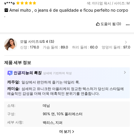
v***o
색: 미디엄 워시 / 사이즈: M
Amei
muito
,
o
jeans
é
de
qualidade
e
ficou
perfeito
no
corpo
.
도움이 됨
(3)
모델 사이즈:
US 4 (S)
신장 :
176.0
가슴 둘레 :
89.0
허리 둘레 :
60.0
엉덩이 둘레 :
97.0
제품 세부 정보
인공지능의 특징
상세에 기반하여 작성
캐주얼:
일상에서 편안하게 즐기는 데일리 룩.
캐미솔:
섬세하고 유니크한 아플리케의 정교한 텍스처가 당신의 스타일에
예술적인 감성을 더해 더욱 매혹적인 분위기를 연출합니다.
소재:
데님
구성:
90% 면, 10% 폴리에스터
세부 사항:
백리스, 지퍼
더 보기