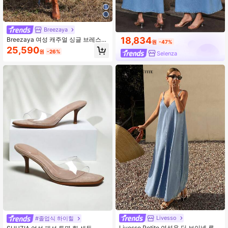
Breezaya
18,834
Breezaya 여성 캐주얼 싱글 브레스트
원
-47%
스트랩 데님 드레스
25,590
원
-26%
Selenza
Livesso
#졸업식 하이힐
Livesso Petite 여성용 딥 브이넥 루즈