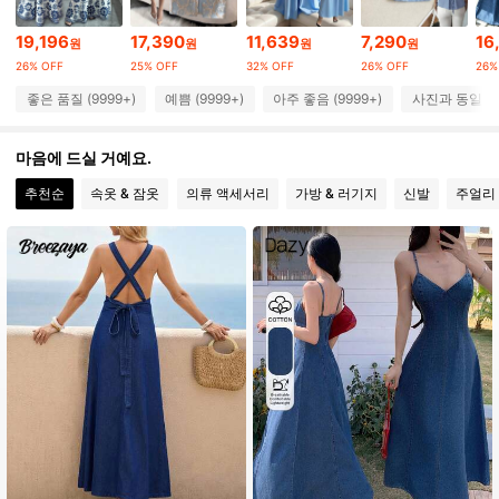
19,196
17,390
11,639
7,290
16
원
원
원
원
3M 팔로워
4.89
26% OFF
25% OFF
32% OFF
26% OFF
26%
좋은 품질 (9999+)
예쁨 (9999+)
아주 좋음 (9999+)
사진과 동일 (9
3M 팔로워
4.89
마음에 드실 거예요.
추천순
속옷 & 잠옷
의류 액세서리
가방 & 러기지
신발
주얼리 
3M 팔로워
4.89
3M 팔로워
4.89
3M 팔로워
4.89
3M 팔로워
4.89
3M 팔로워
4.89