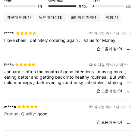
작은
정사이즈
라지
1%
94%
5%
재구매 예정
(1)
높은 휴대성
(1)
합리적인 가격
(1)
예쁨
(1)
r***5
색: 미디엄 워시 / 사이즈: S
I
love
shein
,
definitely
ordering
again
.
.
Value
for
Money
도움이 됨
(0)
l***e
색: 미디엄 워시 / 사이즈: L
January
is
often
the
month
of
good
intentions
-
moving
more
,
eating
better
and
getting
back
into
healthy
routines
.
But
with
cold
mornings
,
dark
evenings
and
busy
schedules
,
staying
active
and
energised
during
winter
can
feel
like
a
challenge
도움이 됨
(0)
m***a
색: 미디엄 워시 / 사이즈: S
Product Quality:
good
도움이 됨
(0)