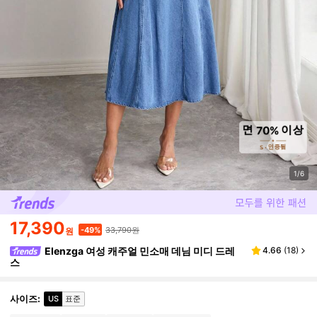
1/6
17,390
33,790원
-49%
원
Elenzga 여성 캐주얼 민소매 데님 미디 드레
4.66
(
18
)
스
사이즈
:
US
표준