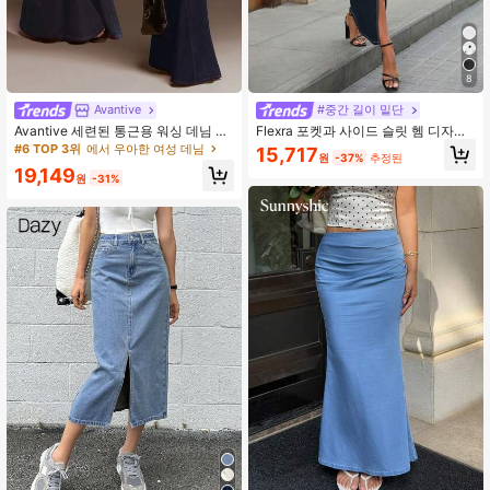
2.6M 팔로워
4.87
8
Avantive
#중간 길이 밑단
Avantive 세련된 통근용 워싱 데님 물
Flexra 포켓과 사이드 슬릿 헴 디자인
고기 꼬리 스커트
이 있는 여성의 우아한 긴 데님 스커트
#6 TOP 3위
에서 우아한 여성 데님
15,717
원
-37%
추정된
19,149
원
-31%