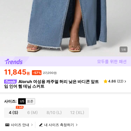
1/6
11,845
27,290원
-57%
원
Aloruh 여성용 캐주얼 허리 낮은 바디콘 앞트
4.86
(
22
)
임 인어 헴 데님 스커트
사이즈
:
US
표준
1 left
4
(S)
6
(M)
8/10
(L)
12
(XL)
사이즈 안내
내 사이즈 측정하기