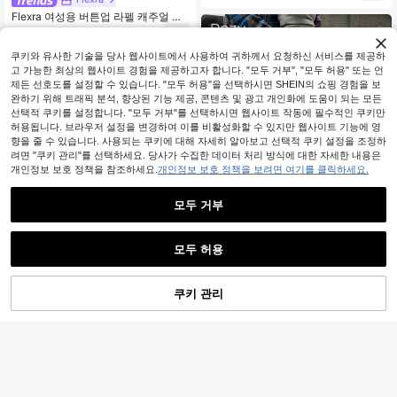
Flexra 여성용 버튼업 라펠 캐주얼 데
일리 데님 드레스
18,194
원
-24%
마지막 3일
쿠키와 유사한 기술을 당사 웹사이트에서 사용하여 귀하께서 요청하신 서비스를 제공하
고 가능한 최상의 웹사이트 경험을 제공하고자 합니다. "모두 거부", "모두 허용" 또는 언
제든 선호도를 설정할 수 있습니다. "모두 허용"을 선택하시면 SHEIN의 쇼핑 경험을 보
완하기 위해 트래픽 분석, 향상된 기능 제공, 콘텐츠 및 광고 개인화에 도움이 되는 모든
선택적 쿠키를 설정합니다. "모두 거부"를 선택하시면 웹사이트 작동에 필수적인 쿠키만
허용됩니다. 브라우저 설정을 변경하여 이를 비활성화할 수 있지만 웹사이트 기능에 영
향을 줄 수 있습니다. 사용되는 쿠키에 대해 자세히 알아보고 선택적 쿠키 설정을 조정하
려면 "쿠키 관리"를 선택하세요. 당사가 수집한 데이터 처리 방식에 대한 자세한 내용은
개인정보 보호 정책을 참조하세요.
개인정보 보호 정책을 보려면 여기를 클릭하세요.
모두 거부
모두 허용
#캐주얼 복장
쿠키 관리
장바구니 담기
57% 할인!
DAZY 여성 롱 데님 인어 스커트 청바
5
지 스커트
#3 TOP 3위
긴 여성 데님 스커트
90+ 판매됨
#중간 길이 밑단
18,009
Flexra 봄/여름 캐주얼 워터 워시 데님
원
-33%
스커트, 비스듬한 포켓과 옆면 슬릿
14,090
원
-26%