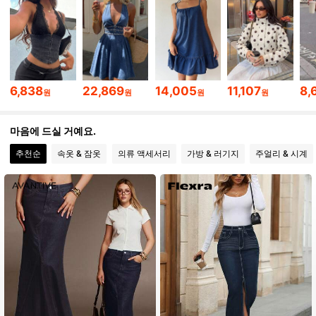
2.6M 팔로워
4.87
2.6M 팔로워
4.87
6,838
22,869
14,005
11,107
8,
원
원
원
원
2.6M 팔로워
4.87
마음에 드실 거예요.
추천순
속옷 & 잠옷
의류 액세서리
가방 & 러기지
주얼리 & 시계
2.6M 팔로워
4.87
2.6M 팔로워
4.87
2.6M 팔로워
4.87
2.6M 팔로워
4.87