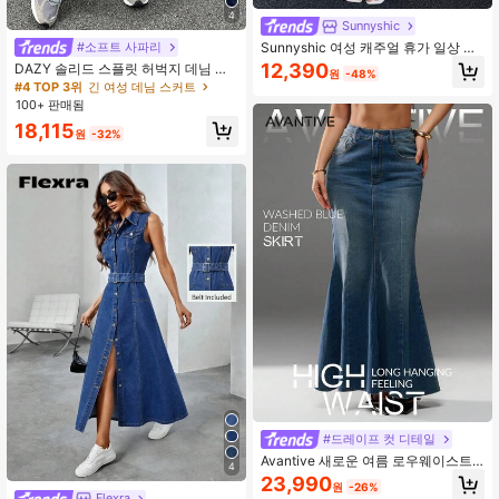
4
Sunnyshic
Sunnyshic 여성 캐주얼 휴가 일상 출
#소프트 사파리
퇴근 슬림핏 바디콘 머메이드 헴 데님
12,390
DAZY 솔리드 스플릿 허벅지 데님 스
원
-48%
스커트
커트 청 스커트
#4 TOP 3위
긴 여성 데님 스커트
100+ 판매됨
18,115
원
-32%
#드레이프 컷 디테일
Avantive 새로운 여름 로우웨이스트
4
캐주얼 하이 스트리트 레이디스 데님
23,990
원
-26%
맥시 인어 스커트
Flexra