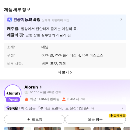
제품 세부 정보
인공지능의 특징
상세에 기반하여 작성
캐주얼:
일상에서 편안하게 즐기는 데일리 룩.
레귤러 핏:
균형 잡힌 실루엣의 레귤러 핏.
소재:
데님
구성:
60% 면, 25% 폴리에스터, 15% 비스코스
세부 사항:
버튼, 포켓, 지퍼
더 보기
2.6M 팔로워
4.87
Aloruh
5***7
다음
30분 전에
z***b
가 탐색 중입니다
2.6M 팔로워
4.87
최근 11.8M개 판매됨
6.4M 재구매
이 상점은
「부티크 트렌디」
로 선정되었습니다
깜짝 세일
2.6M 팔로워
4.87
팔로잉
모든 항목