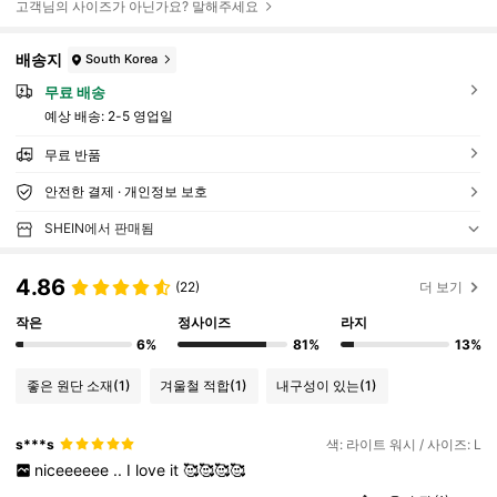
고객님의 사이즈가 아닌가요? 말해주세요
배송지
South Korea
무료 배송
예상 배송:
2-5 영업일
무료 반품
안전한 결제 · 개인정보 보호
SHEIN에서 판매됨
4.86
(22)
더 보기
작은
정사이즈
라지
6%
81%
13%
좋은 원단 소재
(1)
겨울철 적합
(1)
내구성이 있는
(1)
s***s
색: 라이트 워시 / 사이즈: L
niceeeeee
..
I
love
it
🥰🥰🥰🥰