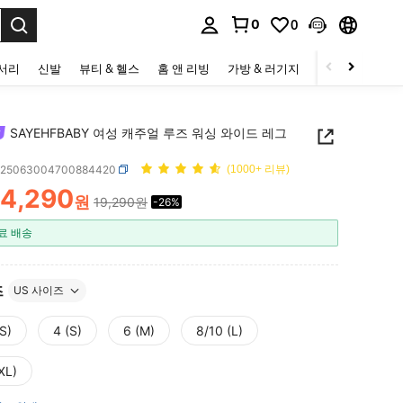
0
0
to select.
세서리
신발
뷰티 & 헬스
홈 앤 리빙
가방 & 러기지
스포츠 & 아웃
SAYEHFBABY 여성 캐주얼 루즈 워싱 와이드 레그
z25063004700884420
(1000+ 리뷰)
14,290
원
19,290원
-26%
ICE AND AVAILABILITY
료 배송
즈
US 사이즈
S)
4 (S)
6 (M)
8/10 (L)
XL)