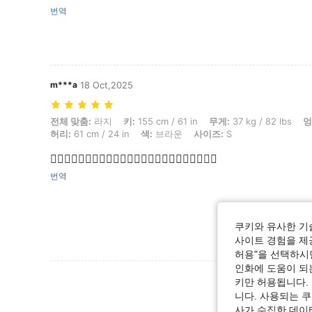
번역
m***a
18 Oct,2025
전체 맞춤: 라지, 키: 155 cm / 61 in, 무게: 37 kg / 82 lbs, 엉덩이: 84 cm
전체 맞춤:
라지
키:
155 cm / 61 in
무게:
37 kg / 82 lbs
엉
허리:
61 cm / 24 in
색:
브라운
사이즈:
S
👍🏻👍🏻👍🏻👍🏻👍🏻👍🏻👍🏻👍🏻👍🏻👍🏻👍🏻👍🏻
번역
쿠키와 유사한 기
사이트 경험을 제공
허용"을 선택하시면
인화에 도움이 되
리뷰 더 
키만 허용됩니다.
니다. 사용되는 
사가 수집한 데이