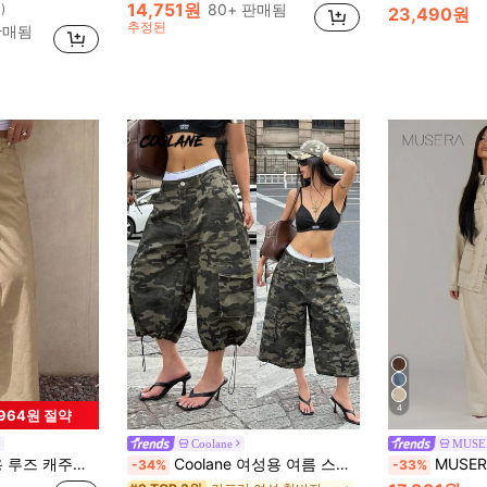
14,751원
80+ 판매됨
)
23,490원
추정된
판매됨
4
,964원 절약
Coolane
MUSE
이트 레그 청바지, 여름 신상품
Coolane 여성용 여름 스트리트웨어 외출 콘서트 Y2K 카우걸 캐주얼 그래픽 카모 로우라이즈 카고 진 버뮤다 배기 코튼 카프리 팬츠
MUSERA 워싱 로우 라이즈 배기 데님
-34%
-33%