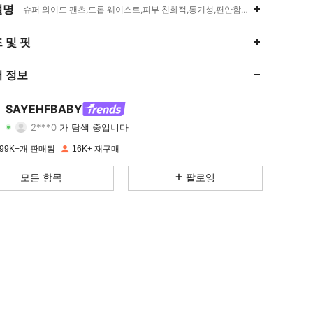
설명
슈퍼 와이드 팬츠,드롭 웨이스트,피부 친화적,통기성,편안함,소프트
4.81
2.3K
54K
 및 핏
4.81
2.3K
54K
 정보
4.81
2.3K
54K
SAYEHFBABY
2***0
가 탐색 중입니다
4.81
2.3K
54K
등급
아이템
팔로워
99K+개 판매됨
16K+ 재구매
4.81
2.3K
54K
모든 항목
팔로잉
4.81
2.3K
54K
4.81
2.3K
54K
4.81
2.3K
54K
4.81
2.3K
54K