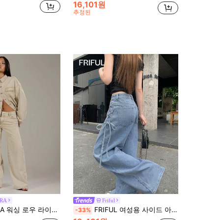
16,101원
추정된
RA
Friful
 진, 봄 90년대 Y2k 캐주얼, 여름 콘서트 휴가 겨울 내슈빌 개학 사무실 근무 시크
FRIFUL 여성용 사이드 아일렛 레이스업 와이드 레그 루즈 캐주얼 데님 청바지 학교
-33%