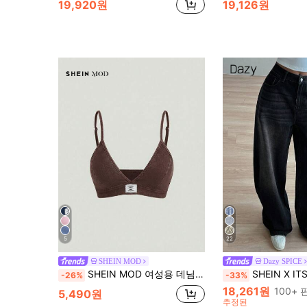
19,920원
19,126원
5
22
SHEIN MOD
Dazy SPICE
SHEIN MOD 여성용 데님 캐미솔 탑 (패딩 포함), 블루
SHEIN X ITS MICH DAZY 빈티지 루즈 스트
-26%
-33%
18,261원
100+
5,490원
추정된