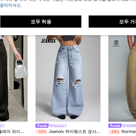
 클릭하세요.
모두 허용
모두 거
d
Jeanoix
NORM
 배기 진 Y2K 로우 라이즈 진 스쿨
Jeanoix 하이웨스트 경사 포켓 캐주얼 찢어진 와이드 레그 청바지
Normani 여성용 캐
-33%
-26%