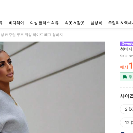
 and down arrow keys to navigate search 최근 검색어 and 검색 후 발견. Press Enter 
류
비치웨어
여성 플러스 의류
속옷 & 잠옷
남성복
주얼리 & 액
 여성 캐주얼 루즈 워싱 와이드 레그 청바지
청바지
SKU: s
에서
PR
무
사이
2 (X
12 (