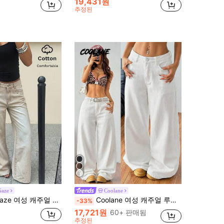
19,431원
추정된
Gaze
Coolane
e 여성 캐주얼 데일리 포켓 버튼 청바지
Coolane 여성 캐주얼 루즈핏 와이드 레그 청바지
-33%
17,721원
60+ 판매됨
추정된