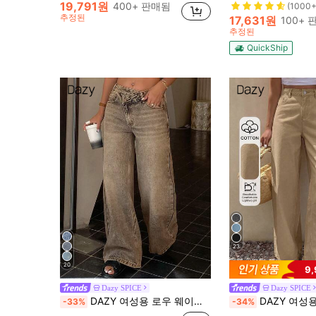
19,791원
400+ 판매됨
(1000+
추정된
17,631원
100+ 
추정된
QuickShip
23
20
9
Dazy SPICE
Dazy SPICE
DAZY 여성용 로우 웨이스트 디자인 허리 밴드 스트레이트 레그 청바지
DAZY 여성용 루즈 캐주얼 스트레
-33%
-34%