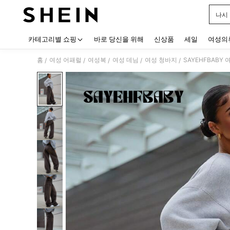
나시
Use up
카테고리별 쇼핑
바로 당신을 위해
신상품
세일
여성의
홈
여성 어패럴
여성복
여성 데님
여성 청바지
SAYEHFBABY
/
/
/
/
/