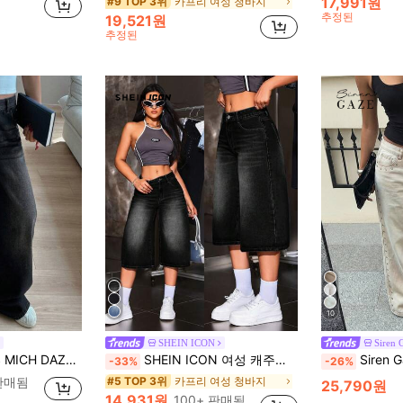
17,991원
카프리 여성 청바지
#9 TOP 3위
추정된
19,521원
추정된
10
SHEIN ICON
Siren 
레이트 레그 워싱 화이트 여성용 청바지, 배기 청바지
SHEIN ICON 여성 캐주얼 워싱 루즈핏 3/4 길이 청바지
Siren Gaz
-33%
-26%
 판매됨
카프리 여성 청바지
#5 TOP 3위
25,790원
14,931원
100+ 판매됨