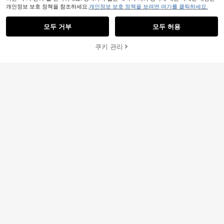
개인정보 보호 정책을 참조하세요.
개인정보 보호 정책을 보려면 여기를 클릭하세요.
6
모두 거부
모두 허용
4,909원 절약
21
쿠키 관리
장바구니 담기
41% 할인!
Zira2026 여성용 라운드 토 클로즈드
4,656원 절약
토 얇은 스트랩 메탈 버클 백 스트랩
#1 TOP 3위
금속 버클 여성 샌들
Ximi Ruo 새로운 H자형 슬리퍼, 블랙/
플랫 샌들, 미니멀리스트 캐주얼 스타
100+ 판매됨
베이지/브라운, 휴가 필수품, 비치 슈
일
#5 TOP 3위
최소 50% 할인 여성 플랫 샌들
7,181
즈, 휴가, 플랫, 블로거 추천, 사막 키
원
-41%
3,834
원
-55%
마지막 3일