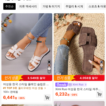
추천순
의류 액세서리
가방 & 러기지
주얼리 & 시계
스포츠 & 아
1.3K 팔로워
4.83
1.3K 팔로워
4.83
1.3K 팔로워
4.83
1.3K 팔로워
4.83
1.3K 팔로워
4.83
1.3K 팔로워
4.83
11
27
3,549원 절약
4,058원 절약
1.3K 팔로워
4.83
여성용 한국 스타일 플레인 슬립온 슬
Ximi Ruo
리퍼, 플랫 솔, 여름 패션 야외 착용, 비
#1 TOP 3위
폴리우레탄 여성 샌들
Ximi Ruo 여성용 한국 스타일 캐주얼
치 샌들 발렌타인, 보헤미안
100+ 판매됨
플랫 슬라이드, 슬립온 슬리퍼, 오픈
6,232
원
-39%
토 여름 로마식 브레이드 샌들, 비치
6,441
원
-36%
샌들