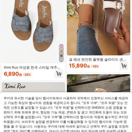
는, 뮬 슬리퍼
걸 패션 편안한 플랫폼 슬라이드 샌들,
22
여름 신상 버클 스트랩 하이힐 슬리퍼
15,890
원
-15%
Ximi Ruo 여성용 한국 스타일 캐주얼
(걸)
플랫 슬리퍼, 브라운, 휴가 필수품, 오
6,890
원
-25%
픈 토, 우븐 로마 샌들, 봄, 여름, 해변
에 적합
쿠키와 유사한 기술을 당사 웹사이트에서 사용하여 귀하께서 요청하신 서비스를 제공하
고 가능한 최상의 웹사이트 경험을 제공하고자 합니다. "모두 거부", "모두 허용" 또는 언
제든 선호도를 설정할 수 있습니다. "모두 허용"을 선택하시면 SHEIN의 쇼핑 경험을 보
완하기 위해 트래픽 분석, 향상된 기능 제공, 콘텐츠 및 광고 개인화에 도움이 되는 모든
선택적 쿠키를 설정합니다. "모두 거부"를 선택하시면 웹사이트 작동에 필수적인 쿠키만
허용됩니다. 브라우저 설정을 변경하여 이를 비활성화할 수 있지만 웹사이트 기능에 영
향을 줄 수 있습니다. 사용되는 쿠키에 대해 자세히 알아보고 선택적 쿠키 설정을 조정하
려면 "쿠키 관리"를 선택하세요. 당사가 수집한 데이터 처리 방식에 대한 자세한 내용은