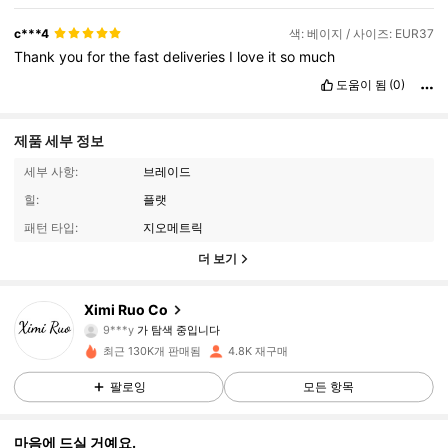
c***4
색: 베이지 / 사이즈: EUR37
Thank
you
for
the
fast
deliveries
I
love
it
so
much
도움이 됨
(0)
제품 세부 정보
세부 사항:
브레이드
힐:
플랫
패턴 타입:
지오메트릭
더 보기
1.3K 팔로워
4.83
Ximi Ruo Co
9***y
가 탐색 중입니다
1.3K 팔로워
4.83
최근 130K개 판매됨
4.8K 재구매
팔로잉
모든 항목
1.3K 팔로워
4.83
마음에 드실 거예요.
1.3K 팔로워
4.83