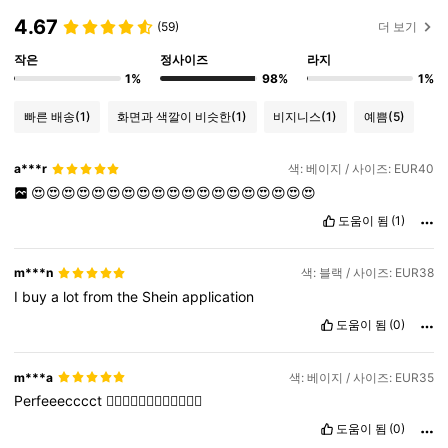
4.67
(59)
더 보기
작은
정사이즈
라지
1%
98%
1%
빠른 배송
(1)
화면과 색깔이 비슷한
(1)
비지니스
(1)
예쁨
(5)
a***r
색: 베이지 / 사이즈: EUR40
😍😍😍😍😍😍😍😍😍😍😍😍😍😍😍😍😍😍😍
도움이 됨
(1)
m***n
색: 블랙 / 사이즈: EUR38
I
buy
a
lot
from
the
Shein
application
도움이 됨
(0)
m***a
색: 베이지 / 사이즈: EUR35
Perfeeecccct
❤️‍🔥❤️‍🔥❤️‍🔥❤️‍🔥❤️‍🔥❤️‍🔥
도움이 됨
(0)