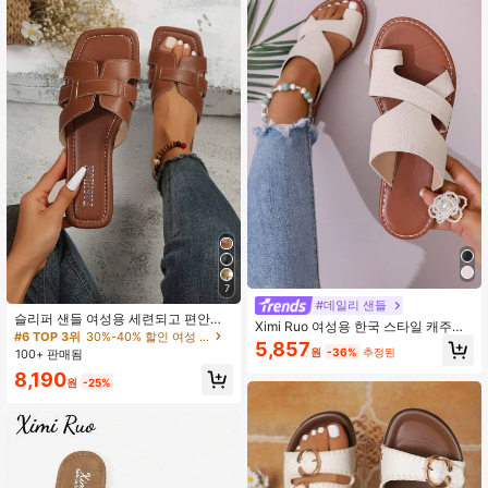
7
#데일리 샌들
슬리퍼 샌들 여성용 세련되고 편안한
Ximi Ruo 여성용 한국 스타일 캐주얼
플랫 샌들 여름, 해변 의상용
#6 TOP 3위
30%-40% 할인 여성 플랫 샌들
플랫 슬라이드 샌들, 여름 야외 오픈
5,857
원
-36%
추정된
100+ 판매됨
토 슬리퍼, 봄여름 신상 우븐 로마 샌
들, 패션 프렌치 스타일 여성 신발 스
8,190
원
-25%
커트 매치, 비치, 아파트, 화이트, 베이
지, 블랙, 오렌지, 옐로우, 퍼플, 그레
이, 골드, 실버, 블루, 그린, 마젠타, 브
라운, 레오파드 프린트, 포멀, 휴가, 보
헤미안, 네이비 블루, 워킹 슈즈, 라인
스톤, 패브릭, 플랫 슬라우치 슈즈, 편
안한, 두꺼운 밑창, 레이스업, 반짝이