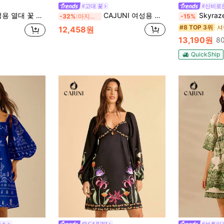
#고대 꽃
#신비로
랙 랜턴 슬리브 짧은 캐주얼 드레스
CAJUNI 여성용 보헤미안 열대 플로럴 프린트, 빈티지 휴가 캐주얼 미니 드레스
Skyraze 여성 빈티지 플로
-32%
마지막 3일
-15%
#8 TOP 3위
12,458원
13,190원
8
QuickShip