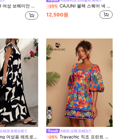
즈
#보헤미안 스타일의 축제
린 프린트, 비대칭 네크라인 플레어 슬리브 짧은 캐주얼 드레스, 휴가철 여름 드레스
CAJUNI 블랙 스퀘어 넥 빈티지 스타일 미니 드레스, 여름 휴가, 하트 플라워
-25%
12,590원
4
 스파크 트위스트
#퍼프 소매 드레스
성용 레트로 패턴 엑스트라 롱 드레스 가을 옷
Travachic 직조 프린트 스퀘어 네크 짧은 소매 여성 미니 드레스
-25%