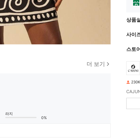
상품
사이즈
스토어
더 보기
230
라지
0%