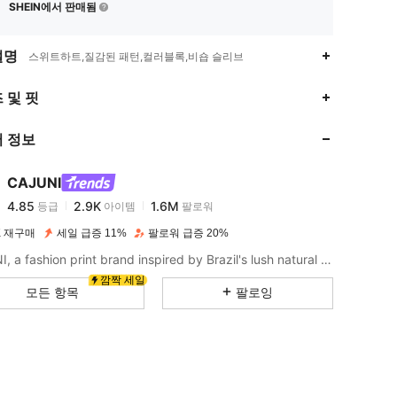
SHEIN에서 판매됨
설명
스위트하트,질감된 패턴,컬러블록,비숍 슬리브
4.85
2.9K
1.6M
 및 핏
 정보
4.85
2.9K
1.6M
CAJUNI
4.85
2.9K
1.6M
등급
아이템
팔로워
n***6
이(가)
하루 전에
지불됨
K 재구매
세일 급증 11%
팔로워 급증 20%
4.85
2.9K
1.6M
CAJUNI, a fashion print brand inspired by Brazil's lush natural landscape and rich cultural heritage.
깜짝 세일
모든 항목
팔로잉
4.85
2.9K
1.6M
4.85
2.9K
1.6M