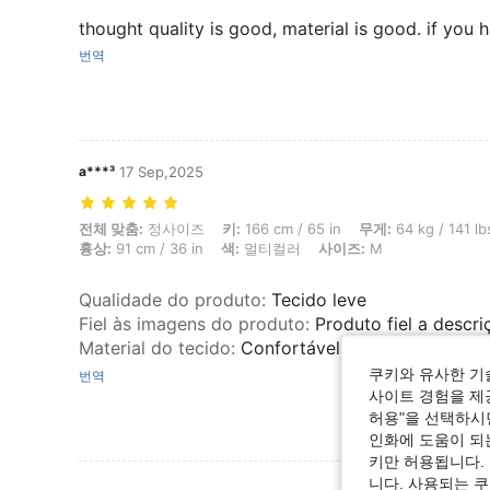
thought quality is good, material is good. if you
번역
a***³
17 Sep,2025
전체 맞춤: 정사이즈, 키: 166 cm / 65 in, 무게: 64 kg / 141 lbs, 허리: 74 
전체 맞춤:
정사이즈
키:
166 cm / 65 in
무게:
64 kg / 141 lb
흉상:
91 cm / 36 in
색:
멀티컬러
사이즈:
M
Qualidade do produto
:
Tecido leve
Fiel às imagens do produto
:
Produto fiel a descr
Material do tecido
:
Confortável
쿠키와 유사한 기
번역
사이트 경험을 제공
허용"을 선택하시면
인화에 도움이 되
키만 허용됩니다.
니다. 사용되는 
리뷰 더 