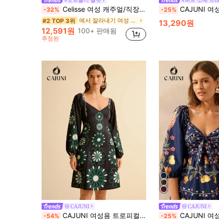
#오프숄더 슬릿
#퍼프 소매 드
Celisse 여성 캐주얼/직장/데이트 콜드 숄더 랜턴 슬리브 허리 신치 레이어드 헴 숏 드레스, 봄/여름/가을
CAJUNI 여성용 보헤미안 빈
-32%
-25%
에서 잘라내기 여성 드레스
#2 TOP 3위
13,290원
12,591원
100+ 판매됨
추정된
CAJUNI
CAJUNI
CAJUNI 여성용 트로피컬 그린 프린트, 작은 브이넥 긴 소매 퍼프 소매 휴양지 스타일 미니 드레스
CAJUNI 여성용 보헤미안 빈티지 플로럴 레몬 
-54%
-25%