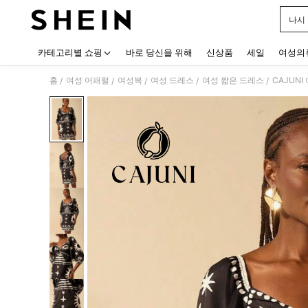
나시
Use up
카테고리별 쇼핑
바로 당신을 위해
신상품
세일
여성의
홈
여성 어패럴
여성복
여성 드레스
여성 짧은 드레스
CAJUN
/
/
/
/
/