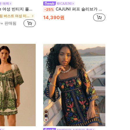
운 매력
CAJUNI
럴 프린트 매듭 가슴 러치드 라운드 넥라인 민소매 여름 드레스
CAJUNI 퍼프 슬리브가 있는 우아한 짧은 흰색 드레스, 여름 플로럴 프린트, 로맨틱 디자인.
-25%
셔링 버스트 여성 미니 드레스
14,390원
0+ 판매됨