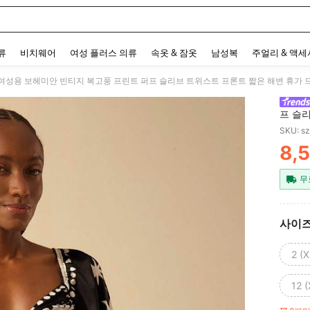
 and down arrow keys to navigate search 최근 검색어 and 검색 후 발견. Press Enter 
류
비치웨어
여성 플러스 의류
속옷 & 잠옷
남성복
주얼리 & 액
I 여성용 보헤미안 빈티지 복고풍 프린트 퍼프 슬리브 트위스트 프론트 짧은 해변 휴가 
프 슬
SKU: s
8,
PR
무
사이
2 (X
12 (