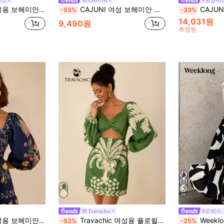
레스
CAJUNI
#보호이
티지 꽃 자수 반팔 캐주얼 드레스
CAJUNI 여성 보헤미안 스타일 휴가 캐주얼 비치 식물 & 플로럴 프린트 랜턴 슬리브 미니 드레스
CAJUNI 여성 보헤미안 열대 식물 그
-53%
-33%
14,031원
9,490원
추정된
20
Travachic
#오피스
프린트, 타이 프론트 랜턴 슬리브 숏 블랙 드레스
Travachic 여성용 플로럴 프린트 트위스트 프론트 홀로우 헴 짧은 소매 캐주얼 미니 드레스
Weeklong 여
-53%
-25%