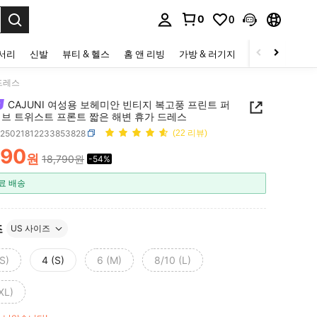
0
0
to select.
세서리
신발
뷰티 & 헬스
홈 앤 리빙
가방 & 러기지
스포츠 & 아웃
드레스
CAJUNI 여성용 보헤미안 빈티지 복고풍 프린트 퍼
리브 트위스트 프론트 짧은 해변 휴가 드레스
z25021812233853828
(22 리뷰)
590
원
18,790원
-54%
ICE AND AVAILABILITY
료 배송
즈
US 사이즈
S)
4 (S)
6 (M)
8/10 (L)
XL)