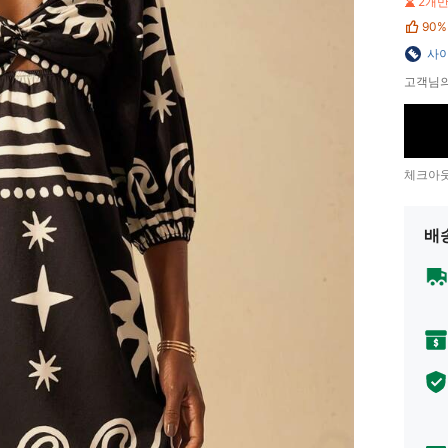
2개
90%
사이
고객님의
체크아웃
배