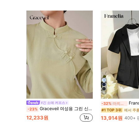
6
Franclia 우아한 캐주얼 통근 복장, 
#긴 소매 커프스
-32%
마지막 3일
Graceveil 여성용 그린 신중국풍 비대칭 패브릭 백 버튼 디자인 2피스 세트
-23%
#1 TOP 3위
12,233원
13,914원
400+