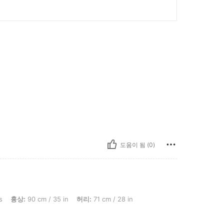
도움이 됨 (0)
m / 35 in, 허리: 71 cm / 28 in, 엉덩이: 95 cm / 37 in, 색: 녹색, 사이즈: L
s
흉상:
90 cm / 35 in
허리:
71 cm / 28 in