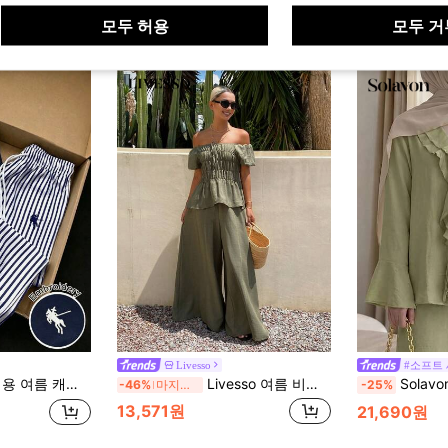
모두 허용
모두 거
Livesso
#소프트
프 프린트 스트레이트 레그 팬츠, 자수 라운드 넥 반팔 타이트 티셔츠
Livesso 여름 비즈니스 스트리트 스타일 러플 패치워크 스트레이트 레그 캐주얼 팬츠 세트 우아한 휴가 여성용 2피스 세트
Solavon 여성용 솔리드 컬러
-46%
마지막 3일
-25%
13,571원
21,690원