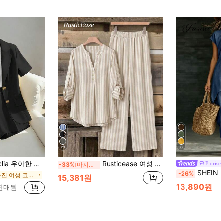
21
8
옐로우 블레이저 스타일 반팔 재킷 및 반바지/와이드 레그 팬츠 세트 포함, 여성 봄/여름
Rusticease 여성 캐주얼 긴팔 셔츠 및 바지 2피스 세트, 스트라이프 아웃핏, 여성 캐주얼웨어, 스트리트 스타일, 일상 출퇴근, 데이트, 모임, 가을/겨울/봄/여름, 크리스마스, 새해, 추수감사절, 파티, 결혼식, 해변, 졸업, 패션, 우아한, 캐주얼, 외출, 데이트, 약속, 출퇴근에 적합
Fiorise
-33%
마지막 3일
SHEIN Fiorisel 2026년 신상 여름 
-26%
에서 주름진 여성 코디네이터
15,381원
13,890원
 판매됨