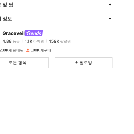
4.88
1.1K
159K
 및 핏
 정보
4.88
1.1K
159K
Graceveil
4.88
1.1K
159K
등급
아이템
팔로워
a***2
이(가)
하루 전에
지불됨
230K개 판매됨
100K 재구매
4.88
1.1K
159K
모든 항목
팔로잉
4.88
1.1K
159K
4.88
1.1K
159K
4.88
1.1K
159K
4.88
1.1K
159K