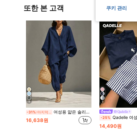
또한 본 고객
쿠키 관리
9
5
여성용 얇은 솔리드 컬러 우아한 캐주얼 브이넥 세트
Qadelle
-31%
마지막 3일
Qadelle 여성용 여름 캐주얼 일상 2피스 세트, 네이비 블루와 화이트 스트라이
-25%
16,638원
14,490원