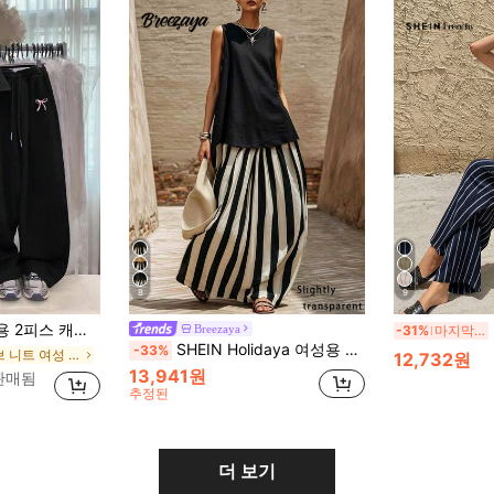
8
9
주얼 & 스포티 여름 의상
Breezaya
-31%
마지막 3일
SHEIN Holidaya 여성용 블랙 & 화이트 민소매 상의와 블랙 & 화이트 스트라이프 루즈 스커트, 캐주얼 투피스 세트, 휴가, 해변에 적합
-33%
에서 리브 니트 여성 코디네이터
12,732원
13,941원
 판매됨
추정된
더 보기