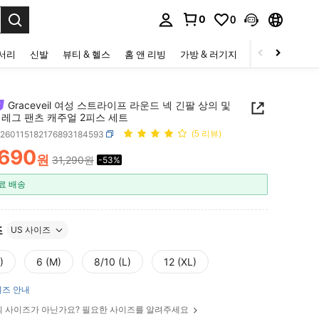
0
0
to select.
세서리
신발
뷰티 & 헬스
홈 앤 리빙
가방 & 러기지
스포츠 & 아웃
Graceveil 여성 스트라이프 라운드 넥 긴팔 상의 및
 레그 팬츠 캐주얼 2피스 세트
z260115182176893184593
(5 리뷰)
,690
원
31,290원
-53%
ICE AND AVAILABILITY
료 배송
즈
US 사이즈
)
6 (M)
8/10 (L)
12 (XL)
즈 안내
 사이즈가 아닌가요? 필요한 사이즈를 알려주세요