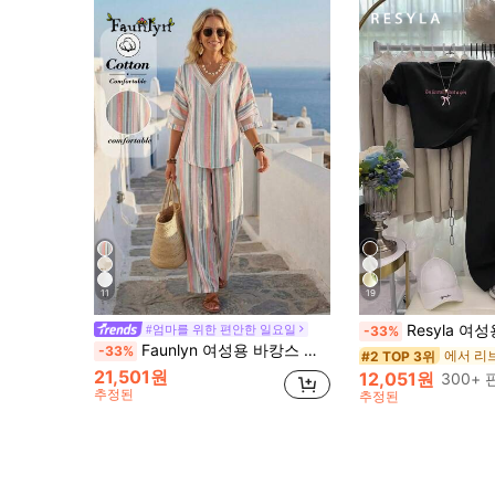
11
19
Resyla 여성용 2피스 캐
#엄마를 위한 편안한 일요일
-33%
Faunlyn 여성용 바캉스 스트라이프 V넥 3/4 소매 셔츠 및 바지 캐주얼 2피스 세트
-33%
#2 TOP 3위
21,501원
12,051원
300+
추정된
추정된