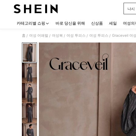
나시
Use up
카테고리별 쇼핑
바로 당신을 위해
신상품
세일
여성의
홈
여성 어패럴
여성복
여성 투피스
여성 투피스
Graceveil
/
/
/
/
/