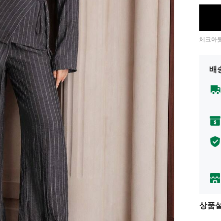
체크아웃
배
상품