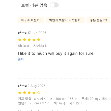
로컬 리뷰 없음
재구매 예정 (1)
화면과 색깔이 비슷한 (1)
좋은 품질 (2)
o***a
17 Jun,2026
색: 녹색, 사이즈: L
색:
녹색
사이즈:
L
I like it to much will buy it again for sure
번역
s***u
2 Aug,2026
전체 맞춤: 정사이즈, 키: 166 cm / 65 in, 무게: 70 kg / 154 lbs, 흉상: 90 c
전체 맞춤:
정사이즈
키:
166 cm / 65 in
무게:
70 kg / 154 lb
엉덩이:
95 cm / 37 in
색:
녹색
사이즈:
L