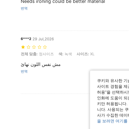
Needs ironing could be better material
번역
6***2
29 Jul,2026
전체 맞춤: 정사이즈, 색: 녹색, 사이즈: XL
전체 맞춤:
정사이즈
색:
녹색
사이즈:
XL
مش نفس اللون نهائ
번역
쿠키와 유사한 기
사이트 경험을 제공
허용"을 선택하시면
인화에 도움이 되
리뷰 더 
키만 허용됩니다.
니다. 사용되는 
사가 수집한 데이
을 보려면 여기를