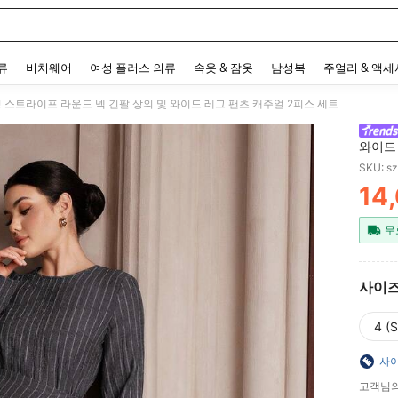
 and down arrow keys to navigate search 최근 검색어 and 검색 후 발견. Press Enter 
류
비치웨어
여성 플러스 의류
속옷 & 잠옷
남성복
주얼리 & 액
 여성 스트라이프 라운드 넥 긴팔 상의 및 와이드 레그 팬츠 캐주얼 2피스 세트
와이드
SKU: s
14
PR
무
사이
4 (S
사이
고객님의