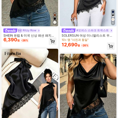
821K 팔로워
4.78
6
821K 팔로워
4.78
Ritzy Row
#오피스 스파크 트위스트
SHEIN 유럽 & 미국 신상 패션 패치워
SOLERSUN 여성 미니멀리스트 우아
6,390
크 레이스 비대칭 밑단 우아한 라운드
한 비대칭 칼라 블랙 레이스 트림 패치
10+ 명 "사진과 동일"
원
-26%
넥 디자인 반팔 캐주얼 여성 티셔츠,
워크 비대칭 밑단 러치드 패션 스타일
12,690
821K 팔로워
4.78
원
-26%
봄/여름, 휴가, 외출, Y2K, 봄, 여름, 개
리시 새틴 블라우스 블랙 블라우스 여
학, 캐주얼, 해변, 비즈니스, 다용도, 섹
름 캐주얼 여성 의상
시, 여성용 블랙 티셔츠
821K 팔로워
4.78