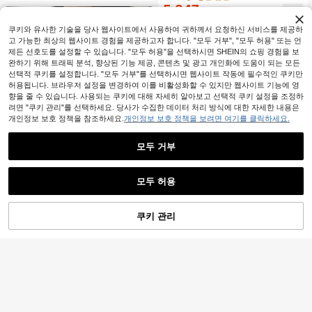
5,347
원
-36%
추정된
쿠키와 유사한 기술을 당사 웹사이트에서 사용하여 귀하께서 요청하신 서비스를 제공하
고 가능한 최상의 웹사이트 경험을 제공하고자 합니다. "모두 거부", "모두 허용" 또는 언
제든 선호도를 설정할 수 있습니다. "모두 허용"을 선택하시면 SHEIN의 쇼핑 경험을 보
완하기 위해 트래픽 분석, 향상된 기능 제공, 콘텐츠 및 광고 개인화에 도움이 되는 모든
선택적 쿠키를 설정합니다. "모두 거부"를 선택하시면 웹사이트 작동에 필수적인 쿠키만
허용됩니다. 브라우저 설정을 변경하여 이를 비활성화할 수 있지만 웹사이트 기능에 영
향을 줄 수 있습니다. 사용되는 쿠키에 대해 자세히 알아보고 선택적 쿠키 설정을 조정하
려면 "쿠키 관리"를 선택하세요. 당사가 수집한 데이터 처리 방식에 대한 자세한 내용은
개인정보 보호 정책을 참조하세요.
개인정보 보호 정책을 보려면 여기를 클릭하세요.
모두 거부
모두 허용
yohuperloth
쿠키 관리
장바구니 담기
26% 할인!
레이스 세미 쉬어 러플 칼라 슬림핏 반
1년 전에 설립되었습니다.
팔 티셔츠 (이너 레이어 없음) 캐주얼
10+ 명 "여름옷"
재고 7개 남음
여성용 여름 레이스 패치워크 2-in-1
블랙
100+ 판매됨
반팔 티셔츠, 발렌타인데이 봄/여름 휴
1년 전에 설립되었습니다.
1년 전에 설립되었습니다.
가에 적합한 블랙
7,790
10,390
재고 7개 남음
재고 7개 남음
원
-26%
원
-25%
1년 전에 설립되었습니다.
재고 7개 남음