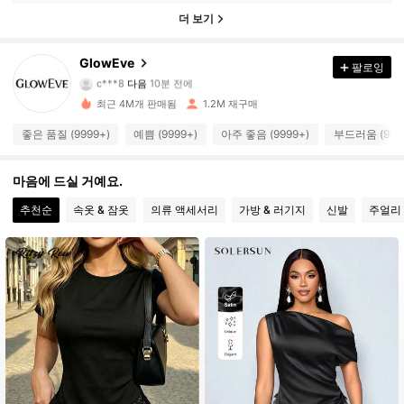
더 보기
821K 팔로워
4.78
GlowEve
팔로잉
c***8
다음
10분 전에
최근 4M개 판매됨
1.2M 재구매
821K 팔로워
4.78
좋은 품질 (9999+)
예쁨 (9999+)
아주 좋음 (9999+)
부드러움 (999
821K 팔로워
4.78
마음에 드실 거예요.
추천순
속옷 & 잠옷
의류 액세서리
가방 & 러기지
신발
주얼리 
821K 팔로워
4.78
821K 팔로워
4.78
821K 팔로워
4.78
821K 팔로워
4.78