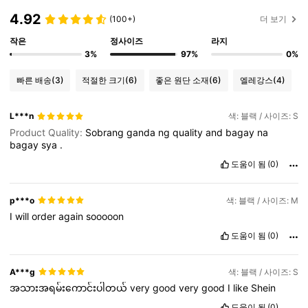
4.92
(100+)
더 보기
작은
정사이즈
라지
3%
97%
0%
빠른 배송
(3)
적절한 크기
(6)
좋은 원단 소재
(6)
엘레강스
(4)
L***n
색: 블랙 / 사이즈: S
Product Quality:
Sobrang
ganda
ng
quality
and
bagay
na
bagay
sya
.
도움이 됨
(0)
p***o
색: 블랙 / 사이즈: M
I
will
order
again
sooooon
도움이 됨
(0)
A***g
색: 블랙 / 사이즈: S
အသားအရမ်းကောင်းပါတယ်
very
good
very
good
I
like
Shein
도움이 됨
(0)