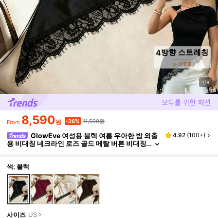
1/8
8,590
11,590원
-26%
원
From
GlowEve 여성용 블랙 여름 우아한 밤 외출
4.92
(
100+
)
용 비대칭 네크라인 로즈 골드 메탈 버튼 비대칭
밑단 스티칭 레이스 반팔 티셔츠 일상 캐주얼
색: 블랙
사이즈
US