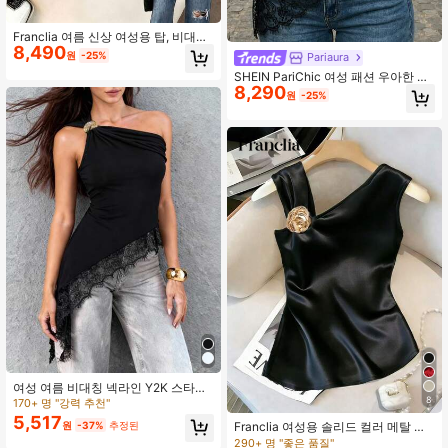
Franclia 여름 신상 여성용 탑, 비대칭
8,490
밑단 레이스 트림, 홀터넥 타이 보우
원
-25%
Pariaura
블랙 탑, 메탈 버클 장식, 고급스러운
SHEIN PariChic 여성 패션 우아한 카
레이스 트림 핏 비대칭 숄더 탑, 섹시
8,290
울 넥 대비 레이스 트림 루즈핏 출퇴근
한 민소매 탑, 파티, 데이트, 칵테일 파
원
-25%
파티 데이트 캐주얼 블라우스
티, 정장 행사 및 비즈니스 캐주얼 웨
어, 해변에 적합
여성 여름 비대칭 넥라인 Y2K 스타일
캐미솔 탑, 신축성 있는 원단으로 제
8
170+ 명 "강력 추천"
작, 단추, 레이스 패치워크 장식, 우아
5,517
원
-37%
추정된
Franclia 여성용 솔리드 컬러 메탈 장
한 여름 여성 블라우스, 휴가 및 외출
식 캐주얼 다용도 데일리웨어 티셔츠
용 캐주얼 여성 셔츠 블랙
290+ 명 "좋은 품질"