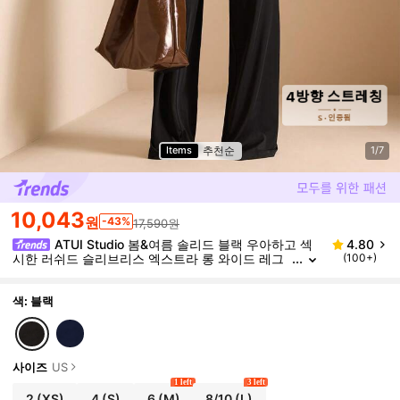
추천순
Items
1/7
10,043
원
-43%
17,590원
ATUI Studio 봄&여름 솔리드 블랙 우아하고 섹
4.80
시한 러쉬드 슬리브리스 엑스트라 롱 와이드 레그
(100+)
점프수트, 일상, 데이트, 외출, 파티 착용에 적합, 비
대칭 스타일 와이드 레그 점프수트, 발렌타인데이 점프
수트, 일상 점프수트, 우아한 점프수트
색: 블랙
사이즈
US
1 left
3 left
2
(XS)
4
(S)
6
(M)
8/10
(L)