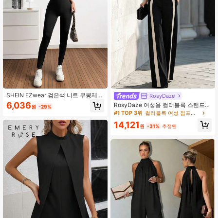
99K 팔로워
4.77
99K 팔로워
4.77
99K 팔로워
4.77
SHEIN EZwear 검은색 니트 무봉제
RosyDaze
민소매 점프수트
6,036
RosyDaze 여성용 컬러블록 스탠드
원
-29%
칼라 포켓 민소매 우아한 점프수트
#1 TOP 3위
컬러블록 여성 점프슈트
14,121
원
-31%
추정된