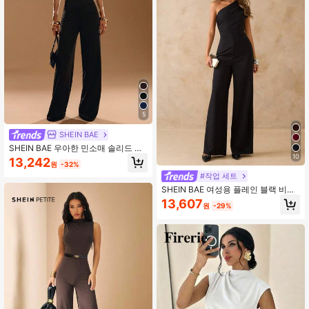
5
SHEIN BAE
SHEIN BAE 우아한 민소매 솔리드 블
랙 와이드 레그 점프수트, 데일리웨어,
10
13,242
원
-32%
데이트, 파티에 활용할 수 있는 멋진
#작업 세트
의상, 비대칭 디자인, 발렌타인데이,
일상 착용에 적합, 클래시
SHEIN BAE 여성용 플레인 블랙 비대
칭 어깨 핏팅 와이드 레그 점프수트,
13,607
원
-29%
일상, 데이트, 여행, 파티, 모임에 적합
한 우아한 아웃핏