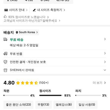
사이즈 안내
내 사이즈 측정하기
93%
정사이즈로 느꼈습니다
고객님의 사이즈가 아닌가요? 말해주세요
배송지
South Korea
무료 배송
예상 배송:
2-5 영업일
무료 반품
안전한 결제 · 개인정보 보호
SHEIN에서 판매됨
4.80
(100+)
더 보기
작은
정사이즈
라지
4%
93%
3%
좋은 원단 소재
(23)
무향
(13)
엘레강스
(8)
일상 사용
(5)