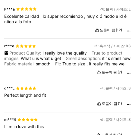
F***a
색: 블랙 / 사이즈: L
Excelente
calidad
,
lo
super
recomiendo
,
muy
c
ó
modo
e
id
é
ntico
a
la
foto
도움이 됨
(12)
r***e
색: 흑녹색 / 사이즈: XS
Product Quality:
I
really
love
the
quality
True to product
images:
What
u
is
what
u
get
Smell description:
it
'
s
smell
new
Fabric material:
smooth
Fit:
True
to
size
,
it
really
fits
me
well
도움이 됨
(7)
d***_
색: 블랙 / 사이즈: S
Perfect
length
and
fit
도움이 됨
(1)
m***4
색: 블랙 / 사이즈: S
I
’
m
in
love
with
this
도움이 됨
(3)