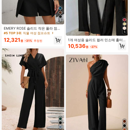
5
EMERY ROSE 솔리드 작은 폴라 점프
슈트 반바지
5
#5 TOP 3위
직물 여성 점프슈트
12,321
1개 여성용 솔리드 컬러 민소매 홀터
원
-31%
추정된
루즈 점프수트, 편안하고 캐주얼한 분
10,536
원
-27%
위기를 연출하는 블랙 여름