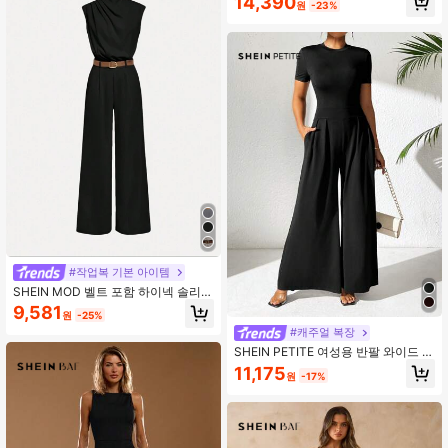
14,390
원
-23%
#작업복 기본 아이템
SHEIN MOD 벨트 포함 하이넥 솔리드
포켓 점프수트
9,581
원
-25%
#캐주얼 복장
SHEIN PETITE 여성용 반팔 와이드 레
그 점프수트, 캐주얼하고 루즈핏, 여
11,175
원
-17%
름, 작은 체형 여성