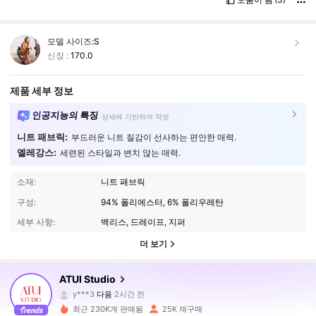
모델 사이즈:
S
신장 :
170.0
제품 세부 정보
인공지능의 특징
상세에 기반하여 작성
니트 패브릭:
부드러운 니트 질감이 선사하는 편안한 매력.
엘레강스:
세련된 스타일과 변치 않는 매력.
소재:
니트 패브릭
구성:
94% 폴리에스터, 6% 폴리우레탄
세부 사항:
백리스, 드레이프, 지퍼
더 보기
99K 팔로워
4.77
ATUI Studio
y***3
다음
2시간 전
t***3
가 탐색 중입니다
99K 팔로워
4.77
최근 230K개 판매됨
25K 재구매