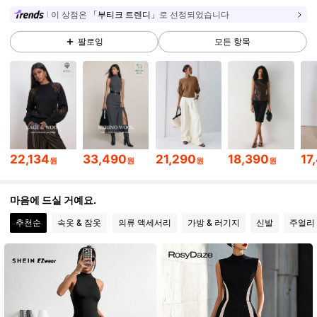
이 상점은
「부티크 트렌디」
로 선정되었습니다
99K 팔로워
4.77
팔로잉
모든 항목
99K 팔로워
4.77
99K 팔로워
4.77
22,134
33,490
21,290
18,390
17
원
원
원
원
99K 팔로워
4.77
마음에 드실 거예요.
추천순
속옷 & 잠옷
의류 액세서리
가방 & 러기지
신발
주얼리 
99K 팔로워
4.77
99K 팔로워
4.77