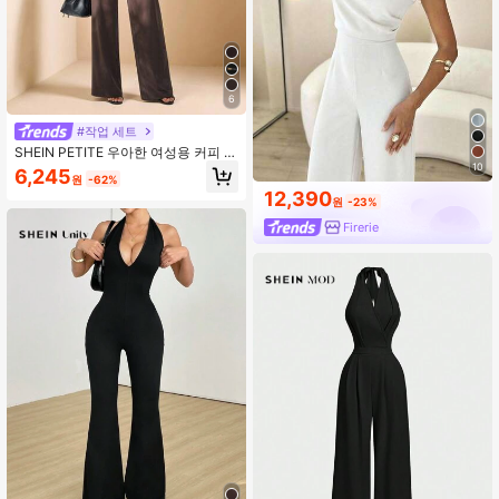
6
#작업 세트
SHEIN PETITE 우아한 여성용 커피 브
라운 여름 와이드 레그 점프수트, 러셔
10
6,245
원
-62%
드 민소매 솔리드 컬러 비대칭 롱 점프
12,390
수트, 브런치, 데이트, 파티, 캐주얼, 페
원
-23%
티트 여성용
Firerie