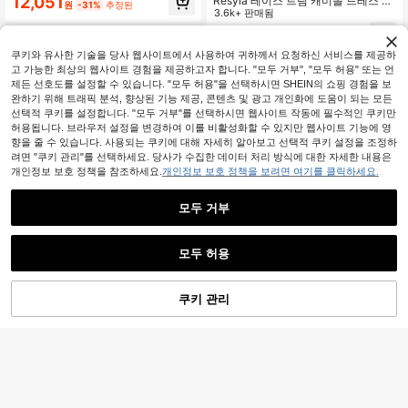
12,051
Resyla 레이스 트림 캐미솔 드레스 커
원
-31%
추정된
와이드 레그 플러스 사이즈 여성 점프
버업, 여성용 긴팔 니트 숄더 탑, 여름
3.6k+ 판매됨
수트
자외선 차단
6,390
원
-26%
쿠키와 유사한 기술을 당사 웹사이트에서 사용하여 귀하께서 요청하신 서비스를 제공하
고 가능한 최상의 웹사이트 경험을 제공하고자 합니다. "모두 거부", "모두 허용" 또는 언
제든 선호도를 설정할 수 있습니다. "모두 허용"을 선택하시면 SHEIN의 쇼핑 경험을 보
완하기 위해 트래픽 분석, 향상된 기능 제공, 콘텐츠 및 광고 개인화에 도움이 되는 모든
선택적 쿠키를 설정합니다. "모두 거부"를 선택하시면 웹사이트 작동에 필수적인 쿠키만
허용됩니다. 브라우저 설정을 변경하여 이를 비활성화할 수 있지만 웹사이트 기능에 영
향을 줄 수 있습니다. 사용되는 쿠키에 대해 자세히 알아보고 선택적 쿠키 설정을 조정하
려면 "쿠키 관리"를 선택하세요. 당사가 수집한 데이터 처리 방식에 대한 자세한 내용은
개인정보 보호 정책을 참조하세요.
개인정보 보호 정책을 보려면 여기를 클릭하세요.
모두 거부
모두 허용
쿠키 관리
장바구니 담기
43% 할인!