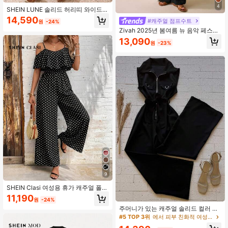
4
SHEIN LUNE 솔리드 허리띠 와이드
레그 랩 디테일 점프수트
14,590
#캐주얼 점프수트
원
-24%
Zivah 2025년 봄여름 뉴 음악 페스티
벌, 부활절, 세인트 패트릭의 날, 서양,
13,090
원
-23%
유목민, 생일 파티, 졸업 시즌, 학생 스
타일, 일상 착용, 캐주얼, 휴가, 크루즈,
해변, 일광욕, 스트리트 스타일, 비대
칭 디자인 텍스처 원단 갈색 러플 어깨
점프수트
9
SHEIN Clasi 여성용 휴가 캐주얼 폴카
도트 프린트 오프숄더 스파게티 스트
11,190
원
-24%
랩 점프수트
주머니가 있는 캐주얼 솔리드 컬러 폴
리에스터 점프수트, 여름 일상복에 적
#5 TOP 3위
에서 피부 친화적 여성 점프수트 & 바디수트
합한 우아한 블랙