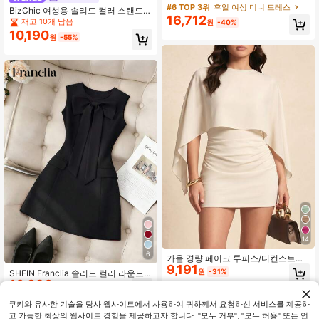
년 신상 화려하고 독특하며 아름다운
#6 TOP 3위
휴일 여성 미니 드레스
BizChic 여성용 솔리드 컬러 스탠드
허리 조임 여름용 우아한 짧은 드레스
16,712
칼라 민소매 버블 헴 미니 드레스
재고 10개 남음
원
-40%
10,190
원
-55%
14
6
가을 경량 페이크 투피스/디컨스트럭
9,191
티드 미니 드레스, 이브닝 데이트, 휴
원
-31%
SHEIN Franclia 솔리드 컬러 라운드
가, 개학, 생일 파티, 일상 착용용
10,390
넥 피티드 프론트 보우 민소매 여성 드
원
-25%
레스
쿠키와 유사한 기술을 당사 웹사이트에서 사용하여 귀하께서 요청하신 서비스를 제공하
고 가능한 최상의 웹사이트 경험을 제공하고자 합니다. "모두 거부", "모두 허용" 또는 언