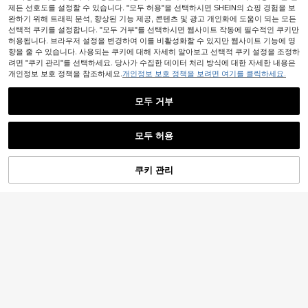
제든 선호도를 설정할 수 있습니다. "모두 허용"을 선택하시면 SHEIN의 쇼핑 경험을 보
완하기 위해 트래픽 분석, 향상된 기능 제공, 콘텐츠 및 광고 개인화에 도움이 되는 모든
선택적 쿠키를 설정합니다. "모두 거부"를 선택하시면 웹사이트 작동에 필수적인 쿠키만
허용됩니다. 브라우저 설정을 변경하여 이를 비활성화할 수 있지만 웹사이트 기능에 영
향을 줄 수 있습니다. 사용되는 쿠키에 대해 자세히 알아보고 선택적 쿠키 설정을 조정하
려면 "쿠키 관리"를 선택하세요. 당사가 수집한 데이터 처리 방식에 대한 자세한 내용은
개인정보 보호 정책을 참조하세요.
개인정보 보호 정책을 보려면 여기를 클릭하세요.
모두 거부
모두 허용
쿠키 관리
장바구니 담기
43% 할인!
여성용 우아한 허리 리본 민소매 캐미
솔 드레스 블랙 여름
거의 매진!
Lavishia
11,414
원
-28%
Lavishia 여성용 우아한 컬러 블로킹
10,590
레이스 트림 비대칭 어깨 미니 드레스,
원
-24%
휴가, 외출, 파티에 적합