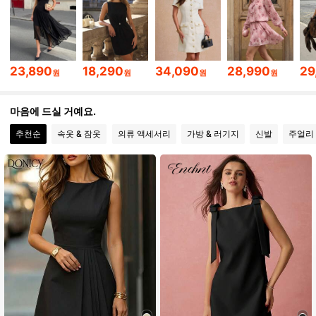
1.3M 팔로워
4.86
1.3M 팔로워
4.86
23,890
18,290
34,090
28,990
29
원
원
원
원
마음에 드실 거예요.
1.3M 팔로워
4.86
추천순
속옷 & 잠옷
의류 액세서리
가방 & 러기지
신발
주얼리 
1.3M 팔로워
4.86
1.3M 팔로워
4.86
1.3M 팔로워
4.86
1.3M 팔로워
4.86