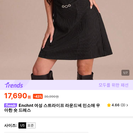
1/7
17,690
30,990원
-43%
원
Enchnt 여성 스트라이프 라운드넥 민소매 우
4.66
(
3
)
아한 숏 드레스
사이즈
:
US
표준