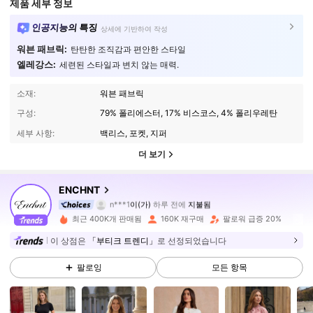
제품 세부 정보
인공지능의 특징
상세에 기반하여 작성
워븐 패브릭:
탄탄한 조직감과 편안한 스타일
엘레강스:
세련된 스타일과 변치 않는 매력.
소재:
워븐 패브릭
구성:
79% 폴리에스터, 17% 비스코스, 4% 폴리우레탄
세부 사항:
백리스, 포켓, 지퍼
더 보기
ENCHNT
1.3M 팔로워
4.86
n***1
이(가)
하루 전에
지불됨
최근 400K개 판매됨
160K 재구매
팔로워 급증 20%
1.3M 팔로워
4.86
이 상점은
「부티크 트렌디」
로 선정되었습니다
팔로잉
모든 항목
1.3M 팔로워
4.86