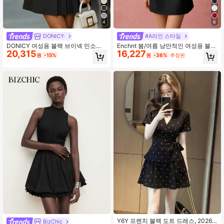
4
6
1.3M 팔로워
4.86
DONICY·
#A라인 스타일
DONICY 여성용 블랙 브이넥 민소매
Enchnt 봄/여름 낭만적인 여성용 블랙
20,315
16,227
A라인 드레스, 우아한 플리츠 헴 숏 미
리본 어깨 디자인 민소매 귀여운 미니
원
-15%
원
-36%
추정된
디 드레스, 여름 봄 일상 착용 및 데이
프린세스 드레스, 휴가, 데이트, 휴일,
트에 적합
파티, 졸업식, 웨딩 게스트용 스위트&
엘레강스, 프롬 드레스, 콘서트 페스티
벌 의상 여성, 이스터 드레스 여성, 여
성용 여름 드레스, 여성용 선 드레스,
여름 의류
Y6Y 프렌치 블랙 도트 드레스, 2026
BizChic