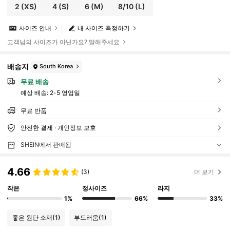
2
(XS)
4
(S)
6
(M)
8/10
(L)
사이즈 안내
내 사이즈 측정하기
고객님의 사이즈가 아닌가요? 말해주세요
배송지
South Korea
무료 배송
예상 배송:
2-5 영업일
무료 반품
안전한 결제 · 개인정보 보호
SHEIN에서 판매됨
4.66
(3)
더 보기
작은
정사이즈
라지
1%
66%
33%
좋은 원단 소재
(1)
부드러움
(1)