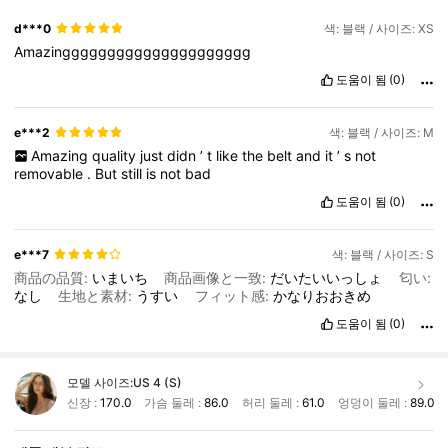
d***0
색: 블랙 / 사이즈: XS
Amazinggggggggggggggggggggg
도움이 됨
(0)
e***2
색: 블랙 / 사이즈: M
Amazing
quality
just
didn
’
t
like
the
belt
and
it
’
s
not
removable
.
But
still
is
not
bad
도움이 됨
(0)
e***7
색: 블랙 / 사이즈: S
商品の品質:
いまいち
商品画像と一致:
だいたいいっしょ
匂い:
なし
生地と素材:
うすい
フィット感:
かなりおおきめ
도움이 됨
(0)
모델 사이즈:
US 4 (S)
신장 :
170.0
가슴 둘레 :
86.0
허리 둘레 :
61.0
엉덩이 둘레 :
89.0