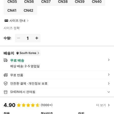
CN35
CN36
CN37
CN38
CN39
CN40
CN41
CN42
사이즈 안내
사이즈 정확
수량:
배송지
South Korea
무료 배송
예상 배송:
2-5 영업일
무료 반품
안전한 결제 · 개인정보 보호
SHEIN에서 판매됨
4.90
(1000+)
더 보기
작은
정사이즈
라지