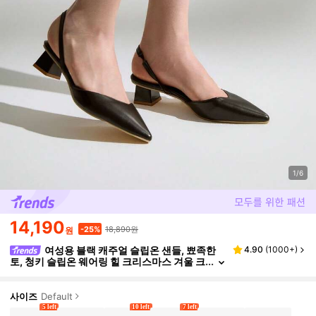
1/6
14,190
18,890원
-25%
원
여성용 블랙 캐주얼 슬립온 샌들, 뾰족한
4.90
(
1000+
)
토, 청키 슬립온 웨어링 힐 크리스마스 겨울 크
리스마스 선물
사이즈
Default
5 left
10 left
7 left