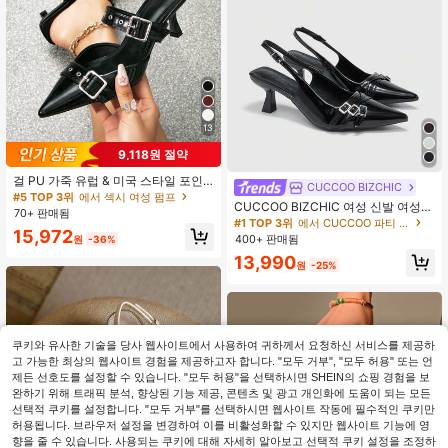
13
#5 TOP 3위
에서 섹시 여성 펌프
9,118원 절약
높은 재방문 고객
#1 TOP 3위
에서 CUCCOO 파티 신발 .
걸 PU 가죽 유럽 & 미국 스타일 포인
#5 TOP 3위
#5 TOP 3위
에서 섹시 여성 펌프
에서 섹시 여성 펌프
CUCCOO BIZCHIC
티드 토 하이힐 펌프스, 더블 벨트 버
거의 매진!
높은 재방문 고객
높은 재방문 고객
CUCCOO BIZCHIC 여성 신발 여성용
클 & 리벳 장식, 메탈 걸스 록 뮤직 페
#1 TOP 3위
#1 TOP 3위
에서 CUCCOO 파티 신발 .
에서 CUCCOO 파티 신발 .
70+ 판매됨
뾰족한 발가락, 얇은 하이힐, 블랙 멀
스티벌 펑크 스타일 클로즈드 토 스틸
#5 TOP 3위
에서 섹시 여성 펌프
거의 매진!
거의 매진!
15,972
티 스트랩 백 스트랩 우아한 우아한 출
레토 힐
400+ 판매됨
원
-36%
높은 재방문 고객
퇴근 여성용 하이힐 신발, 슬링백 신
#1 TOP 3위
에서 CUCCOO 파티 신발 .
13,990
발, 일상적인 다용도 작업 및 쇼핑 여
원
-25%
거의 매진!
성용 신발에 적합
쿠키와 유사한 기술을 당사 웹사이트에서 사용하여 귀하께서 요청하신 서비스를 제공하
고 가능한 최상의 웹사이트 경험을 제공하고자 합니다. "모두 거부", "모두 허용" 또는 언
제든 선호도를 설정할 수 있습니다. "모두 허용"을 선택하시면 SHEIN의 쇼핑 경험을 보
완하기 위해 트래픽 분석, 향상된 기능 제공, 콘텐츠 및 광고 개인화에 도움이 되는 모든
선택적 쿠키를 설정합니다. "모두 거부"를 선택하시면 웹사이트 작동에 필수적인 쿠키만
허용됩니다. 브라우저 설정을 변경하여 이를 비활성화할 수 있지만 웹사이트 기능에 영
향을 줄 수 있습니다. 사용되는 쿠키에 대해 자세히 알아보고 선택적 쿠키 설정을 조정하