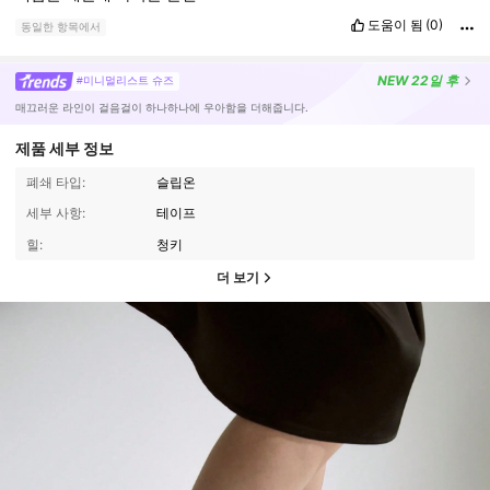
도움이 됨
(0)
동일한 항목에서
NEW
22일 후
#미니멀리스트 슈즈
매끄러운 라인이 걸음걸이 하나하나에 우아함을 더해줍니다.
제품 세부 정보
폐쇄 타입:
슬립온
세부 사항:
테이프
힐:
청키
더 보기