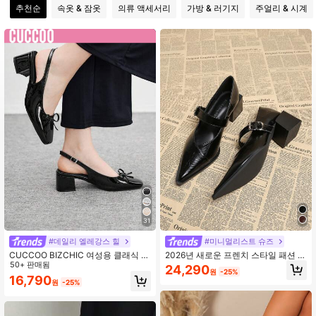
추천순
속옷 & 잠옷
의류 액세서리
가방 & 러기지
주얼리 & 시계
124K 팔로워
4.84
124K 팔로워
4.84
124K 팔로워
4.84
124K 팔로워
4.84
124K 팔로워
4.84
31
#데일리 엘레강스 힐
#미니멀리스트 슈즈
CUCCOO BIZCHIC 여성용 클래식 블
2026년 새로운 프렌치 스타일 패션 우
랙 힐 스트랩 플랫 슈즈, 패션
50+ 판매됨
아한 뾰족한 발가락 신발, 드레스에 다
24,290
원
-25%
용도, 고품질 캐주얼 솔리드 컬러 신
16,790
원
-25%
발, 인기 판매 1665-1