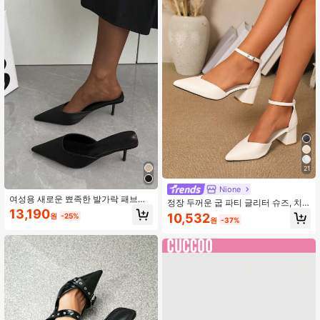
21
Nione
여성용 새로운 뾰족한 발가락 패브릭
정장 두꺼운 굽 파티 글리터 슈즈, 치
하이힐 펌프스, 우아한 블랙 하이힐,
13,190
파오 드레스 웨딩 슈즈, 들러리 슈즈,
10,532
원
-25%
시크한 패션 다용도 스틸레토 뮬 슬립
원
-37%
여성용 닫힌 토 미드 굽 뾰족한 토 하
온 편안한 슬라이드 샌들, 키튼 힐, 우
이힐
아한, 우아한