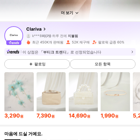
더 보기
124K 팔로워
4.84
Clariva
k***8
이(가)
하루 전에
지불됨
f***7
다음
10분 전에
최근 450K개 판매됨
52K 재구매
팔로워 급증 60%
124K 팔로워
4.84
이 상점은
「부티크 트렌디」
로 선정되었습니다
팔로잉
모든 항목
124K 팔로워
4.84
124K 팔로워
4.84
124K 팔로워
4.84
3,290
7,390
14,690
1,990
5,
원
원
원
원
124K 팔로워
4.84
마음에 드실 거예요.