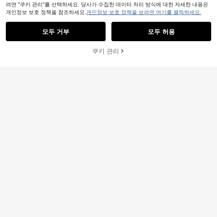
려면 "쿠키 관리"를 선택하세요. 당사가 수집한 데이터 처리 방식에 대한 자세한 내용은
개인정보 보호 정책을 참조하세요.
개인정보 보호 정책을 보려면 여기를 클릭하세요.
모두 거부
모두 허용
쿠키 관리
장바구니 담기
25% 할인!
18
#시대를 초월한 우아함
2026 봄 신상 뾰족한 발가락 로우 뱀
FemmeFancy Shoes
프 하이힐 슈즈, 우아한 미니멀리스트
22,790
원
-25%
여성용 봄/여름 신상 솔리드 컬러 패션
패션 여성 슈즈, 핍토 청키 힐 샌들
출퇴근 나이트클럽 섹시 파티 드레스
#1 TOP 3위
두꺼운 밑창 여성 펌프
우아한 포인티드 토 청키 힐 하이힐 샌
100+ 판매됨
들 PU 소재 슬립온 하이힐 웨딩 파티
11,692
야외 백 스트랩 하이힐 스퀘어 힐 하이
원
-41%
힐 블랙 하이힐 베이지 하이힐 살구색
하이힐 스커트 드레스 매치
4
2026년 신상품 뾰족한 발가락 슬립온
뮬 샌들, 여성용 하이힐 슬리퍼, 초봄
#1 TOP 3위
노새 여성 펌프
에 적합