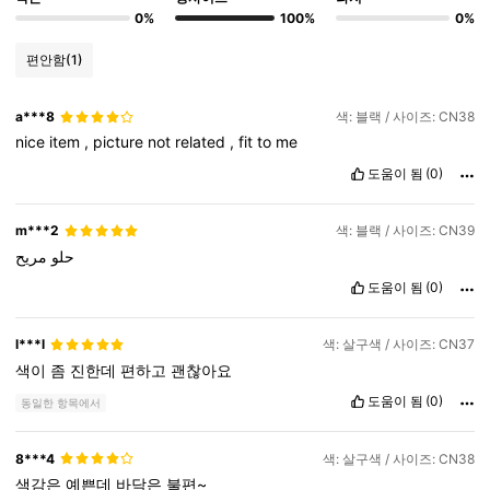
0%
100%
0%
편안함
(1)
a***8
색: 블랙 / 사이즈: CN38
nice
item
,
picture
not
related
,
fit
to
me
도움이 됨
(0)
m***2
색: 블랙 / 사이즈: CN39
حلو
مريح
도움이 됨
(0)
l***l
색: 살구색 / 사이즈: CN37
색이
좀
진한데
편하고
괜찮아요
도움이 됨
(0)
동일한 항목에서
8***4
색: 살구색 / 사이즈: CN38
색감은
예쁜데
바닥은
불편~