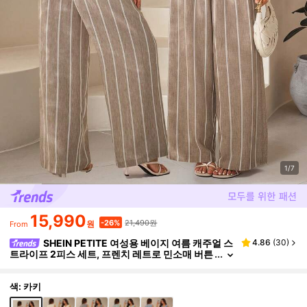
1/7
15,990
21,490원
-26%
원
From
SHEIN PETITE 여성용 베이지 여름 캐주얼 스
4.86
(
30
)
트라이프 2피스 세트, 프렌치 레트로 민소매 버튼
프론트 탱크탑과 와이드 레그 팬츠, 휴가 휴일 비
치 파티 의상, 페티트 여성
색: 카키