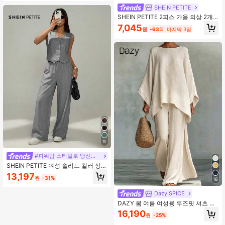
SHEIN PETITE
SHEIN PETITE 2피스 가을 의상 2개/
세트 여성 솔리드 컬러 민소매 탑 및
7,045
원
-63%
마지막 3일
팬츠 가을 옷 브라운 2피스 세트,쁘띠
여성
9
#파워맘 스타일로 당신의 하루를 활기차게 만들어보세요
SHEIN PETITE 여성 솔리드 컬러 싱글
브레스트 베스트 및 팬츠 캐주얼 2피
13,197
원
-31%
스 세트, 휴가 의상 여성, 여름 의상 여
18
성, 작은 체형 여성
Dazy SPICE
DAZY 봄 여름 여성용 루즈핏 셔츠 탑
플로위 화이트 2피스 세트
16,190
원
-25%