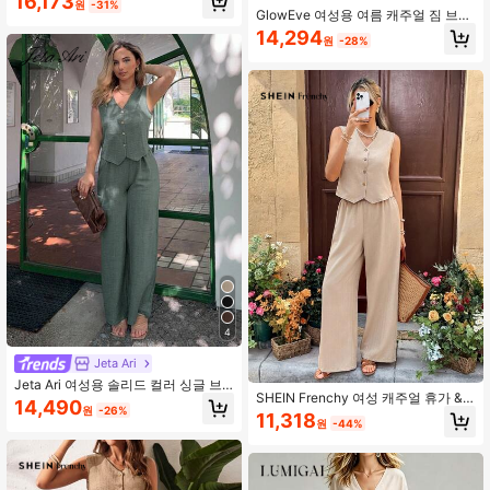
16,173
원
-31%
지 2피스 세트 여성 휴가 복장 여성 일
GlowEve 여성용 여름 캐주얼 짐 브라
상 착용
운 & 화이트 폴카 도트 자수 라운드 넥
14,294
원
-28%
반팔 타이트 티셔츠 및 스트라이프 프
린트 드로스트링 팬츠 2피스 세트
4
Jeta Ari
Jeta Ari 여성용 솔리드 컬러 싱글 브
SHEIN Frenchy 여성 캐주얼 휴가 &
레스트 베스트 & 팬츠 캐주얼 2피스
14,490
원
-26%
출퇴근 솔리드 컬러 V넥 싱글 브레스
세트, 페티트 여성
11,318
원
-44%
트 민소매 상의 및 와이드 레그 팬츠
세트, 봄/여름