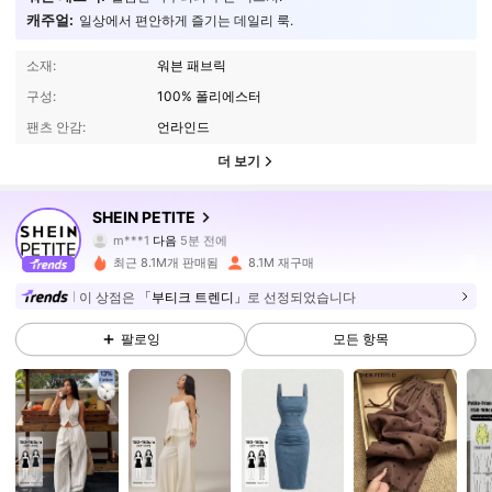
캐주얼:
일상에서 편안하게 즐기는 데일리 룩.
소재:
워븐 패브릭
구성:
100% 폴리에스터
팬츠 안감:
언라인드
더 보기
2.3M 팔로워
4.91
SHEIN PETITE
m***1
다음
5분 전에
t***e
가 탐색 중입니다
2.3M 팔로워
4.91
최근 8.1M개 판매됨
8.1M 재구매
이 상점은
「부티크 트렌디」
로 선정되었습니다
2.3M 팔로워
4.91
팔로잉
모든 항목
2.3M 팔로워
4.91
2.3M 팔로워
4.91