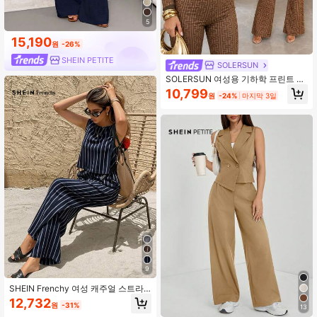
5
15,190
원
-26%
SHEIN PETITE
SOLERSUN
SOLERSUN 여성용 기하학 프린트 빈
티지 브이넥 버튼업 크롭 탑 & 하이웨
10,799
원
-24%
마지막 3일
스트 플레어 팬츠 코디 세트
9
SHEIN Frenchy 여성 캐주얼 스트라
이프 탱크 탑 및 스트레이트 레그 팬츠
12,732
원
-31%
2피스 세트, 여름
13