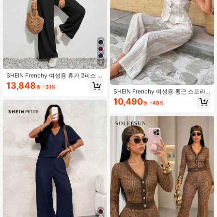
4
SHEIN Frenchy 여성용 휴가 2피스 브
이넥 민소매 버튼 탑 & 스트레이트 레
13,848
원
-31%
그 캐주얼 팬츠
SHEIN Frenchy 여성용 통근 스트라
이프 베스트 세트 투피스 여성 일상복
10,490
원
-48%
여름 의상 2피스 세트 여성 비즈니스
캐주얼