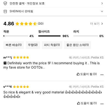
안전한 결제 · 개인정보 보호
SHEIN에서 판매됨
4.86
(30)
더 보기
작은
정사이즈
라지
4%
96%
0%
빠른 배송
(1)
무향
(2)
파티 착용
(1)
좋은 원단 소재
(1)
m***j
색: 카키 / 사이즈: Petite XS
Definitely
worth
the
price
💯
I
recommend
buying
it
.
This
is
my
fave
store
for
OOTDs
.
도움이 됨
(3)
s***4
색: 카키 / 사이즈: Petite XS
So
nice
&
elegant
&
very
good
material
👍👍👍👍👍👍👍👍👍👍👍
👍👍👍👍👍
도움이 됨
(1)