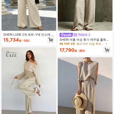
SHEIN LUNE 2개 세트: V넥 민소매 인
Trelyra
조 포켓 앞부분 쉬폰 베스트 + 하이웨
15,734
SHEIN 여름 여성 휴가 캐주얼 출퇴근
원
-32%
스트 플리츠 사이드 포켓 스트레이트
일상 업무 모임 편안한 미니멀리스트
#6 TOP 3위
에서 카키 여성 투피스 의상
다리 바지
스타일 린넨 반팔 카디건 재킷 긴 바지
17,790
2피스 세트
원
-26%