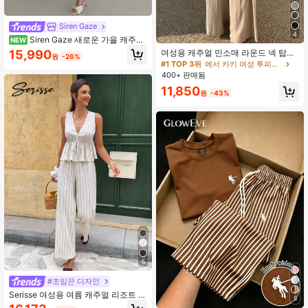
Siren Gaze
4
Siren Gaze 새로운 가을 캐주얼
NEW
휴가 출퇴근 루즈핏 살구색 오프숄더
15,990
여성용 캐주얼 민소매 라운드 넥 탑과
원
-26%
러플 헴 긴팔 셔츠 + 와이드 레그 팬츠
와이드 레그 팬츠 세트. 포켓이 있는
#1 TOP 3위
에서 카키 여성 투피스 의상
2피스 세트, 일상 착용, 휴가, 음악 축
완벽한 여름용 비신축성 의상.
400+ 판매됨
제, 여행, 비치 파티, 공항, 브런치, 보
헤미안 스타일, 노마드 캐주얼 출퇴근,
11,850
원
-43%
졸업 의상, 컨트리 음악 콘서트에 적합
5
#조임끈 디자인
Serisse 여성용 여름 캐주얼 리조트 민
5
소매 줄무늬 허리 끈 민소매 상의와 바