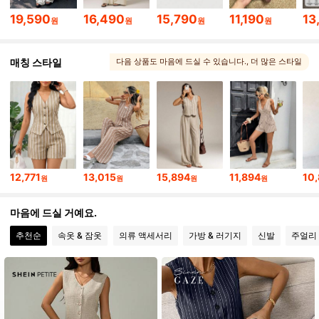
19,590
16,490
15,790
11,190
13
원
원
원
원
2.3M 팔로워
4.91
매칭 스타일
다음 상품도 마음에 드실 수 있습니다.
, 더 많은 스타일
2.3M 팔로워
4.91
2.3M 팔로워
4.91
12,771
13,015
15,894
11,894
10
원
원
원
원
2.3M 팔로워
4.91
마음에 드실 거예요.
2.3M 팔로워
4.91
추천순
속옷 & 잠옷
의류 액세서리
가방 & 러기지
신발
주얼리 
2.3M 팔로워
4.91