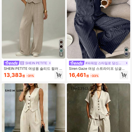
9
SHEIN PETITE
#파워맘 스타일로 당신의 하루를 활기차게 만들어보세요
SHEIN PETITE 여성용 솔리드 컬러 싱
Siren Gaze 여성 스트라이프 싱글브
글 브레스트 조끼와 와이드 레그 팬츠,
레스트 베스트 & 바지 2피스 캐주얼
13,383
16,461
원
-31%
원
-33%
2피스 세트 캐주얼 여름 카키 린넨 팬
세트
츠 수트, 브런치 롬퍼용 루즈핏 투피스
수트, 페티트 여성용