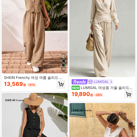
30
SHEIN Frenchy 여성 여름 솔리드 컬
LUMIGAL
러 싱글 브레스트 조끼와 와이드 레그
13,569
원
-31%
팬츠 루즈 캐주얼 수트
LUMIGAL 여성용 가을 솔리드
NEW
컬러 오버랩 브이넥 긴팔 셔츠 및 와이
19,890
원
-25%
드 레그 팬츠 캐주얼 세트