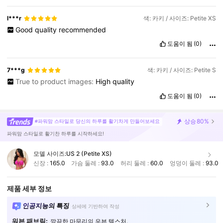
l***r
색: 카키 / 사이즈: Petite XS
Good
quality
recommended
도움이 됨
(0)
7***g
색: 카키 / 사이즈: Petite S
True to product images:
High
quality
도움이 됨
(0)
상승
80%
#파워맘 스타일로 당신의 하루를 활기차게 만들어보세요
파워맘 스타일로 활기찬 하루를 시작하세요!
모델 사이즈:
US 2 (Petite XS)
신장 :
165.0
가슴 둘레 :
93.0
허리 둘레 :
60.0
엉덩이 둘레 :
93.0
제품 세부 정보
인공지능의 특징
상세에 기반하여 작성
워븐 패브릭:
깔끔한 마무리의 우븐 텍스처.