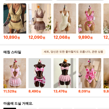
116K 팔로워
4.78
116K 팔로워
4.78
10,890
12,090
12,068
9,890
12
원
원
원
원
116K 팔로워
4.78
매칭 스타일
세트
, 당신은 또한 좋아할지도 모릅니다
, 관련 상품
116K 팔로워
4.78
116K 팔로워
4.78
11,529
8,490
13,476
8,091
9,
원
원
원
원
116K 팔로워
4.78
마음에 드실 거예요.
116K 팔로워
4.78