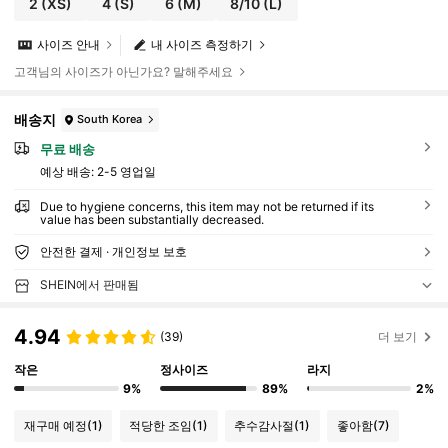
2
(XS)
4
(S)
6
(M)
8/10
(L)
사이즈 안내
내 사이즈 측정하기
고객님의 사이즈가 아닌가요? 말해주세요
배송지
South Korea
무료 배송
예상 배송:
2-5 영업일
Due to hygiene concerns, this item may not be returned if its
value has been substantially decreased.
안전한 결제 · 개인정보 보호
SHEIN에서 판매됨
4.94
(39)
더 보기
작은
정사이즈
라지
9%
89%
2%
재구매 예정
(1)
적당한 조임
(1)
추수감사절
(1)
좋아함
(7)