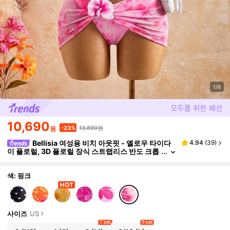
1/6
10,690
13,890원
-23%
원
Bellisia 여성용 비치 아웃핏 - 옐로우 타이다
4.94
(
39
)
이 플로럴, 3D 플로럴 장식 스트랩리스 반도 크롭
탑과 슈퍼 미니 스커트가 포함된 3피스 세트, 패셔
너블한 캐주얼 리조트 시크 섹시 수영복
색: 핑크
사이즈
US
7 left
9 left