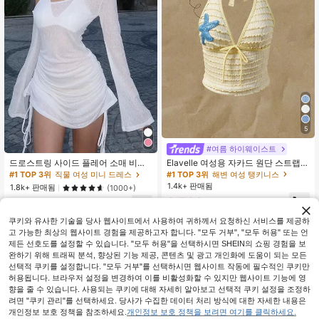
5
#여름 하이웨이스트
Elavelle 여성용 자카드 원단 스트랩
드로스트링 사이드 플레어 소매 비대
불가사리 장식 홀터 탑, 봄/여름에 적
칭 넥라인 브라리스 화이트 봄 우아한
#1 TOP 3위
해변 여성 탱키니스
#1 TOP 3위
직물 여성 미니 드레스
합 (탑만 포함, 반바지 미포함)
웨딩 게스트 드레스
1.4k+ 판매됨
1.8k+ 판매됨
(1000+)
8,702
10,090
원
-24%
원
-25%
쿠키와 유사한 기술을 당사 웹사이트에서 사용하여 귀하께서 요청하신 서비스를 제공하
고 가능한 최상의 웹사이트 경험을 제공하고자 합니다. "모두 거부", "모두 허용" 또는 언
제든 선호도를 설정할 수 있습니다. "모두 허용"을 선택하시면 SHEIN의 쇼핑 경험을 보
완하기 위해 트래픽 분석, 향상된 기능 제공, 콘텐츠 및 광고 개인화에 도움이 되는 모든
선택적 쿠키를 설정합니다. "모두 거부"를 선택하시면 웹사이트 작동에 필수적인 쿠키만
허용됩니다. 브라우저 설정을 변경하여 이를 비활성화할 수 있지만 웹사이트 기능에 영
향을 줄 수 있습니다. 사용되는 쿠키에 대해 자세히 알아보고 선택적 쿠키 설정을 조정하
려면 "쿠키 관리"를 선택하세요. 당사가 수집한 데이터 처리 방식에 대한 자세한 내용은
개인정보 보호 정책을 참조하세요.
개인정보 보호 정책을 보려면 여기를 클릭하세요.