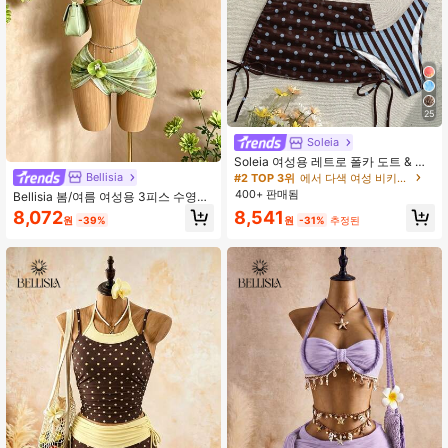
25
#2 TOP 3위
에서 다색 여성 비키니 세트
거의 매진!
Soleia
#2 TOP 3위
#2 TOP 3위
에서 다색 여성 비키니 세트
에서 다색 여성 비키니 세트
Soleia 여성용 레트로 폴카 도트 & 스
트라이프 대비 컬러 프린트 수영복 세
Bellisia
거의 매진!
거의 매진!
트, 해변 휴가에 적합
400+ 판매됨
Bellisia 봄/여름 여성용 3피스 수영복
#2 TOP 3위
에서 다색 여성 비키니 세트
세트, 녹색 플로럴 프린트, 홀터넥, 튤
거의 매진!
8,072
8,541
원
-39%
원
-31%
추정된
스커트, 달콤하고 귀엽고 우아하고 섹
시하며 패셔너블한, 온천, 수영, 휴가,
사진 촬영, 여행, 해변, 일광욕, 해변에
적합