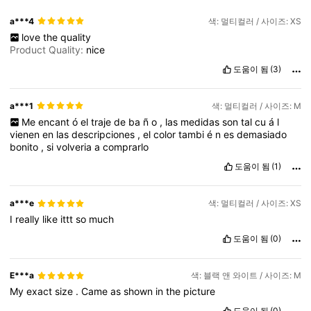
a***4
색: 멀티컬러 / 사이즈: XS
love
the
quality
Product Quality:
nice
도움이 됨
(3)
a***1
색: 멀티컬러 / 사이즈: M
Me
encant
ó
el
traje
de
ba
ñ
o
,
las
medidas
son
tal
cu
á
l
vienen
en
las
descripciones
,
el
color
tambi
é
n
es
demasiado
bonito
,
si
volveria
a
comprarlo
도움이 됨
(1)
a***e
색: 멀티컬러 / 사이즈: XS
I
really
like
ittt
so
much
도움이 됨
(0)
E***a
색: 블랙 앤 와이트 / 사이즈: M
My
exact
size
.
Came
as
shown
in
the
picture
도움이 됨
(0)