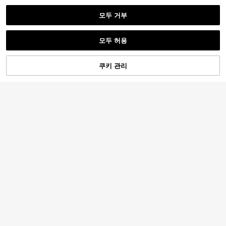
모두 거부
모두 허용
쿠키 관리
장바구니 담기
23% 할인!