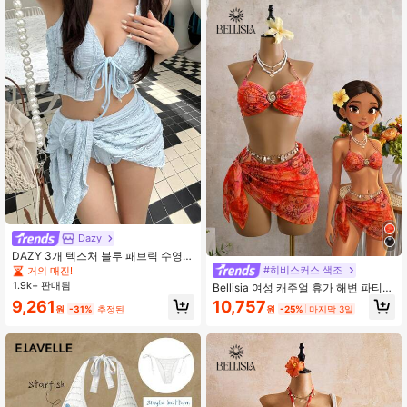
Dazy
DAZY 3개 텍스처 블루 패브릭 수영복
세트 - 수영복 탑, 스커트 및 바텀 휴가
#히비스커스 색조
거의 매진!
의상 여성 비치
1.9k+ 판매됨
Bellisia 여성 캐주얼 휴가 해변 파티
우아한 홀터넥 레오파드 프린트 비키
10,757
9,261
원
-25%
마지막 3일
원
-31%
추정된
니 비치 커버업 3피스 세트, 여름 컨트
리 스타일 레트로 수영복, 신상품 루아
우 의상 여성 수영복 3피스 세트 하바
나 나이트 의상 오렌지 2피스 세트 하
와이안 의상 여성 수영복 여성용 3피
스 세트 2피스 세트 여성 생일 의상 하
와이안 의상 여성 파티 비치웨어 수영
복 사롱 벨리 댄서 의상 Y2k 수영복 요