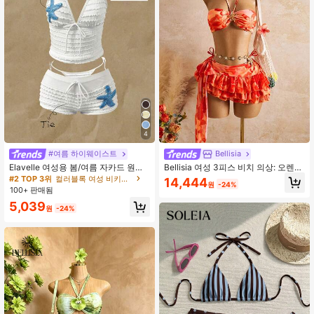
트 의상 여성 동물원 의상 여성
4
#2 TOP 3위
컬러블록 여성 비키니 하의
거의 매진!
#여름 하이웨이스트
Bellisia
#2 TOP 3위
#2 TOP 3위
컬러블록 여성 비키니 하의
컬러블록 여성 비키니 하의
Elavelle 여성용 봄/여름 자카드 원단
Bellisia 여성 3피스 비치 의상: 오렌지
사이드 타이 비키니 하의
타이 다이 플로럴 프린트 반도 탑, 레
거의 매진!
거의 매진!
14,444
원
-24%
이어드 러플 헴 미니 스커트, 메탈릭
100+ 판매됨
#2 TOP 3위
컬러블록 여성 비키니 하의
플라워 장식, 패셔너블 캐주얼 리조트
거의 매진!
5,039
귀엽고 섹시한 수영복 세트
원
-24%