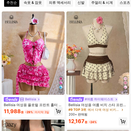
추천순
속옷 & 잠옷
의류 액세서리
신발
주얼리 & 시계
스포츠
116K 팔로워
4.78
13
24
Bellisia
#여름 하이웨이스트
Bellisia 여성용 플로럴 프린트 홀터 비
Bellisia 여성용 여름 비치 스타 프린트
키니 세트 커버업 스커트 포함, 여름
홀터 타이 비키니와 삼각 팬티 수영복
#9 TOP 3위
에서 다색 여성 비키니 세트
11,988
원
-29%
마지막 3일
휴가 휴가 여행 핑크 플로럴 열대 휴가
세트 미니스커트 포함
200+ 판매됨
여행 캐주얼
12,167
원
-24%