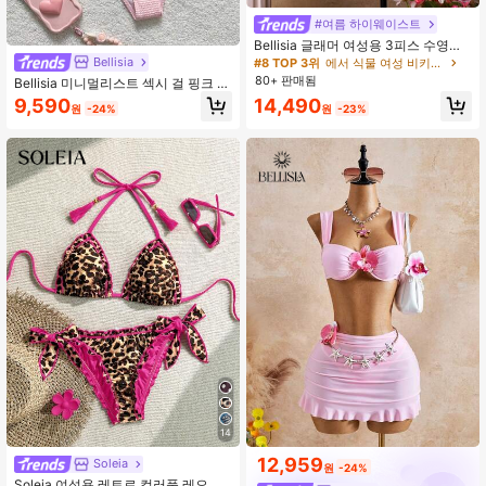
#여름 하이웨이스트
Bellisia 글래머 여성용 3피스 수영복
세트: 트라이앵글 탑, 스파게티 스트랩
Bellisia
#8 TOP 3위
에서 식물 여성 비키니 세트
백리스 탑, 리본 프론트 타이 사이드
80+ 판매됨
Bellisia 미니멀리스트 섹시 걸 핑크 체
러플 스커트, 고품질 휴가용 비키니 여
크 홀터 비키니, 스플릿 스커트 스타일
9,590
14,490
름 해변 휴가용
원
-24%
원
-23%
작은 가슴 셔링 핫스프링 휴가 수영복
14
12,959
Soleia
원
-24%
Soleia 여성용 레트로 컬러풀 레오파