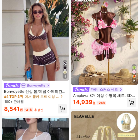
허리 디테일, 조절 가능한 홀터넥 스트
랩, 열대 여름 해변 휴가, 풀 파티 및 로
맨틱 리조트 휴가, 섬 휴가 스타일에
적합
5
9
Bonvoyette
#히비스커스 색조
Bonvoyette 신상 봄/여름 아메리칸
Amplova 3개 여성 수영복 세트, 3D
레트로 핑크 & 블루 카툰 도파민 정어
#4 TOP 3위
에서 폴카 도트 여성 비치웨어
플로럴 컵, 나비 난초 컵, 솔리드 컬러
리 프린트 홀터 투피스 수영복 투피스
14,939
100+ 판매됨
원
-24%
안감 및 프론트 타이 러플 헴 커버업
세트
8,541
포함
원
-31%
추정된