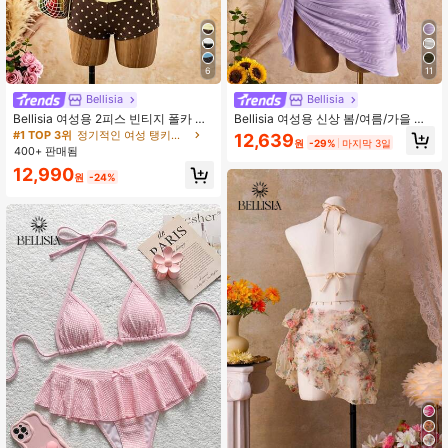
6
11
#1 TOP 3위
정기적인 여성 탱키니스
거의 매진!
Bellisia
Bellisia
#1 TOP 3위
#1 TOP 3위
정기적인 여성 탱키니스
정기적인 여성 탱키니스
Bellisia 여성용 2피스 빈티지 폴카 도
Bellisia 여성용 신상 봄/여름/가을 패
트 프린트 스파게티 스트랩 탱크탑 및
셔너블한 베이지 웨이브 패턴 조개 &
거의 매진!
거의 매진!
12,639
원
-29%
마지막 3일
드로스트링 숏츠 비키니 세트, 여름 해
별 장식 스파게티 스트랩 탱크니 수영
400+ 판매됨
#1 TOP 3위
정기적인 여성 탱키니스
변 휴가에 적합
복 세트
거의 매진!
12,990
원
-24%