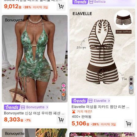
Bellisia
드, 얼룩말, 플로럴 프린트 프릴 홀터
9,012
원
-28%
마지막 3일
넥 타이 태슬 장식 비치 비키니 세트
26
7
Elavelle
Elavelle 여성용 자카드 원단 리본 수
Bonvoyette
영복 하의, 봄/여름
거의 매진!
Bonvoyette 신상 여성 우아한 패션 로
400+ 판매됨
맨틱 마카롱 컬러 2피스 핑크 비키니
8,303
원
-7%
수영복, 플로럴 프린트 홀터넥 수영복
5,106
원
-29%
마지막 3일
반투명 메쉬 커버업 미니스커트, 롱 핑
크-퍼플 릴리 플로럴 프린트 수영복,
딥 V넥 아이보리/크림 진주 장식, 셔링