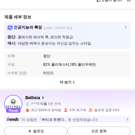
제품 세부 정보
인공지능의 특징
상세에 기반하여 작성
원단:
클래식한 패브릭 룩, 편안한 착용감.
섹시:
대담한 매력이 돋보이는 자신감 넘치는 스타일.
소재:
원단
구성:
82% 폴리에스터,18% 폴리우레탄
스커트 안감:
라인드
더 보기
116K 팔로워
4.78
Bellisia
n***e
가 탐색 중입니다
116K 팔로워
4.78
최근 680K개 판매됨
37K 재구매
팔로워 급증 63%
이 상점은
「부티크 트렌디」
로 선정되었습니다
116K 팔로워
4.78
팔로잉
모든 항목