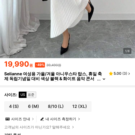
1/8
19,990
39,490원
-49%
원
Selianne 여성용 가을/겨울 아니우스타 탑스, 휴일 축
5.00
(
3
)
제 독립기념일 대비 색상 블랙 & 화이트 음악 콘서
트 스트릿웨어 빈티지 스톡홀름 스타일 교사 사무
실 업무복, 세련되고 우아한 긴팔 커프스 대비 색상 특별
공예 특별 니트 섬세하고 우아한 미니멀리스트 시크 다
사이즈
:
US
표준
용도 니트 스웨터 가디건 니트 스웨터 스커트 투피스 세
트'
4
(S)
6
(M)
8/10
(L)
12
(XL)
사이즈 안내
내 사이즈 측정하기
고객님의 사이즈가 아닌가요? 말해주세요