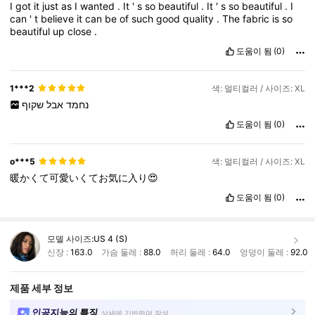
I
got
it
just
as
I
wanted
.
It
'
s
so
beautiful
.
It
'
s
so
beautiful
.
I
can
'
t
believe
it
can
be
of
such
good
quality
.
The
fabric
is
so
beautiful
up
close
.
도움이 됨
(0)
1***2
색: 멀티컬러 / 사이즈: XL
נחמד
אבל
שקוף
도움이 됨
(0)
o***5
색: 멀티컬러 / 사이즈: XL
暖かくて可愛いくてお気に入り😍
도움이 됨
(0)
모델 사이즈:
US 4 (S)
신장 :
163.0
가슴 둘레 :
88.0
허리 둘레 :
64.0
엉덩이 둘레 :
92.0
제품 세부 정보
인공지능의 특징
상세에 기반하여 작성