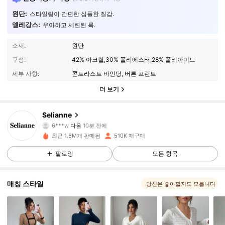
원단:
스타일링이 간편한 심플한 질감.
엘레강스:
우아하고 세련된 룩.
소재:
원단
구성:
42% 아크릴,30% 폴리에스터,28% 폴리아미드
세부 사항:
콘트라스트 바인딩, 버튼 프런트
더 보기
282K 팔로워
4.84
Selianne
6***w
다음
10분 전에
j***7
가 탐색 중입니다
최근 1.8M개 판매됨
510K 재구매
282K 팔로워
4.84
팔로잉
모든 항목
282K 팔로워
4.84
매칭 스타일
당신은 좋아할지도 모릅니다
282K 팔로워
4.84