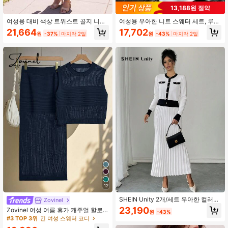
13,188원 절약
여성용 대비 색상 트위스트 골지 니트
여성용 우아한 니트 스웨터 세트, 루즈
반팔 상의 및 슬림핏 미니 스커트 2피
핏 풀오버 및 솔리드 컬러 A라인 스커
21,664
17,702
원
-37%
마지막 2일
원
-43%
마지막 2일
스 세트, 휴가 복장, 여름
트 2피스 의상, 가을/겨울 화이트 스프
링
12
SHEIN Unity 2개/세트 우아한 컬러블
Zovinel
록 스커트 + 가디건 니트 세트 가을/겨
23,190
Zovinel 여성 여름 휴가 캐주얼 할로
원
-43%
울용
우 아웃 니트 조끼 & 스커트 2피스 세
#3 TOP 3위
긴 여성 스웨터 코디
트