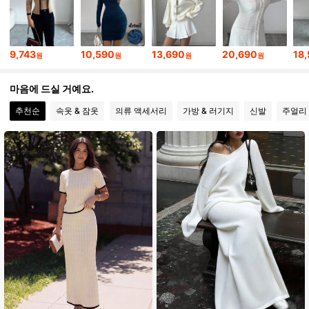
282K 팔로워
4.84
9,743
10,590
13,690
20,690
18
원
원
원
원
282K 팔로워
4.84
마음에 드실 거예요.
282K 팔로워
4.84
추천순
속옷 & 잠옷
의류 액세서리
가방 & 러기지
신발
주얼리 
282K 팔로워
4.84
282K 팔로워
4.84
282K 팔로워
4.84
282K 팔로워
4.84