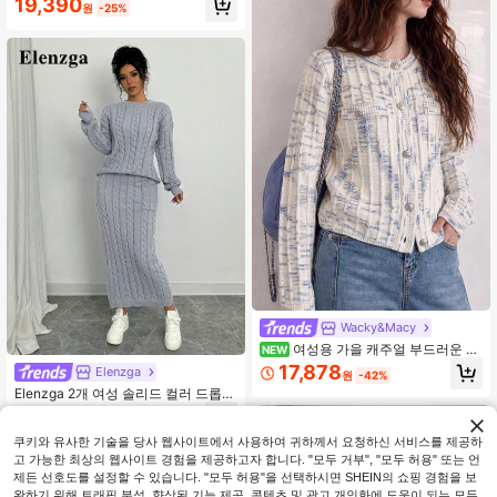
19,390
원
-25%
Wacky&Macy
여성용 가을 캐주얼 부드러운 미
NEW
니멀리스트 우아한 라운드 넥 니트 가
17,878
Elenzga
원
-42%
디건
Elenzga 2개 여성 솔리드 컬러 드롭
숄더 긴팔 스웨터 & 니트 바지 캐주얼
28,290
원
-25%
세트, 가을/겨울
쿠키와 유사한 기술을 당사 웹사이트에서 사용하여 귀하께서 요청하신 서비스를 제공하
고 가능한 최상의 웹사이트 경험을 제공하고자 합니다. "모두 거부", "모두 허용" 또는 언
제든 선호도를 설정할 수 있습니다. "모두 허용"을 선택하시면 SHEIN의 쇼핑 경험을 보
완하기 위해 트래픽 분석, 향상된 기능 제공, 콘텐츠 및 광고 개인화에 도움이 되는 모든