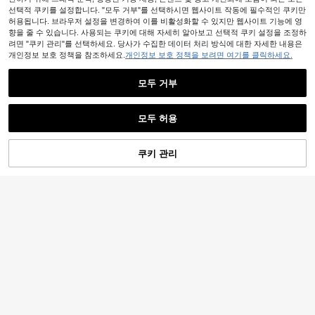
선택적 쿠키를 설정합니다. "모두 거부"를 선택하시면 웹사이트 작동에 필수적인 쿠키만
허용됩니다. 브라우저 설정을 변경하여 이를 비활성화할 수 있지만 웹사이트 기능에 영
향을 줄 수 있습니다. 사용되는 쿠키에 대해 자세히 알아보고 선택적 쿠키 설정을 조정하
려면 "쿠키 관리"를 선택하세요. 당사가 수집한 데이터 처리 방식에 대한 자세한 내용은
개인정보 보호 정책을 참조하세요.
개인정보 보호 정책을 보려면 여기를 클릭하세요.
모두 거부
모두 허용
Selianne 우아한 니트 가디건과 니트
쿠키 관리
장바구니 담기
49% 할인!
펜슬 스커트 여성용 슬림핏 2피스 세
4
20,990
원
-65%
트
여성용 블랙 니트 탑 프릴 트림, 얇고
루즈한 슬라우치 싱글 브레스트 자외
#1 TOP 3위
에서 새로운 여성 니트 상의
선 차단 탑, 홀로우 아웃 통기성, 야외
90+ 판매됨
팔 커버리지 여름
8,849
원
-35%
마지막 2일