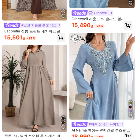
10
사이즈 안내
Graceveil
Graceveil 라운드 넥 솔리드 컬러 드
로스트링 타이 아바야 드레스
15,490
#깊고 차분한 흙빛 색조
배송지
South Korea
원
-24%
Lacomfia 전통 프린트 패치워크 플리
무료 배송
츠 루즈 아라비아 스타일 드레스, 모던
15,501
원
-29%
예상 배송:
2-5 영업일
무료 반품
안전한 결제 · 개인정보 보호
SHEIN에서 판매됨
5.00
(3)
더 보기
작은
정사이즈
라지
0%
100%
0%
예쁨
(1)
13
#자수 장식의 우아함
Al Najma 여성용 V넥 긴팔 루즈핏 레
j***t
색: 진저 / 사이즈: L
이스업 모덧 드레스
18,990
중동 스타일의 정숙한 롱 드레스 여성