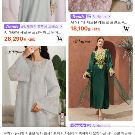
메쉬 브이넥 긴팔 봄 노랑 가을
37,991
원
-28%
9
Al Najma
Al Najma 새로운 레트로 프린트 V넥
하이 웨이스트 A라인 긴팔 아랍 스타
#입체적인 꽃무늬 드레스
18,100
원
-31%
일 드레스
Al Najma 새로운 로맨틱하고 우아한
레이스 트림 세련된 우아한 파티 드레
28,290
원
-25%
스
4
13
여성용 나비 자수 우아한 아바야 로브
- 긴 정장 & 캐주얼 축제 드레스, 바닥
27,590
중동 스타일 루즈핏 솔리드 컬러 로브
원
-25%
길이 가운 브라운 가을
배트윙 소매 & 헤드스카프 세트, 봄 아
16,490
원
-25%
라비안 아웃핏 가을
Al Najma
10
Al Najma 여성 자수 디테일 벨 슬리브
쿠키와 유사한 기술을 당사 웹사이트에서 사용하여 귀하께서 요청하신 서비스를 제공하