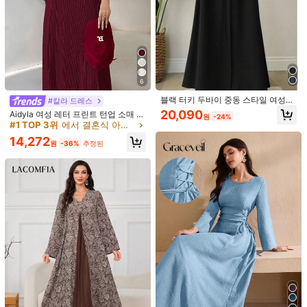
6
블랙 터키 두바이 중동 스타일 여성용
#칼라 드레스
루즈핏 지퍼 벨트 로브, 긴팔 아바야
20,090
Aidyla 여성 레터 프린트 턴업 소매 측
원
-24%
봄가을
면 허리 끈 미디 캐주얼 드레스 맥시
#1 TOP 3위
에서 결혼식 아라비아 의상
여성 정장 긴 이브닝 드레스
14,272
원
-36%
추정된
1/9
12,490
16,490원
-24%
원
여성 아랍 스타일 긴팔 라운드 넥 자수 패치워크 비즈 장
5.00
(
3
)
식 밑단 드레스, 일상복
사이즈
:
US
표준
4
(S)
6
(M)
8/10
(L)
12
(XL)