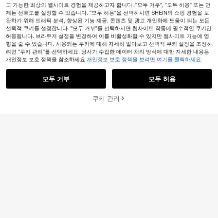
아라비안 드레스
#자수 장식의 우아함
24,290
고 가능한 최상의 웹사이트 경험을 제공하고자 합니다. "모두 거부", "모두 허용" 또는 언
원
-44%
Al Najma 여성 자수 플레어 소매 라운
제든 선호도를 설정할 수 있습니다. "모두 허용"을 선택하시면 SHEIN의 쇼핑 경험을 보
드 넥 우아한 가운
25,191
완하기 위해 트래픽 분석, 향상된 기능 제공, 콘텐츠 및 광고 개인화에 도움이 되는 모든
원
-32%
선택적 쿠키를 설정합니다. "모두 거부"를 선택하시면 웹사이트 작동에 필수적인 쿠키만
허용됩니다. 브라우저 설정을 변경하여 이를 비활성화할 수 있지만 웹사이트 기능에 영
향을 줄 수 있습니다. 사용되는 쿠키에 대해 자세히 알아보고 선택적 쿠키 설정을 조정하
려면 "쿠키 관리"를 선택하세요. 당사가 수집한 데이터 처리 방식에 대한 자세한 내용은
개인정보 보호 정책을 참조하세요.
개인정보 보호 정책을 보려면 여기를 클릭하세요.
유사한 재고품 표시
모두 보기
모두 거부
모두 허용
죄송합니다. 이 상품은 품절되었습니다.
5
쿠키 관리
품절
우아한 새틴 아라비안 로브 탑 레이스
트림, 스타일 긴팔 탑 봄 화이트, 모데
8,139
2개 여성용 투톤 패브릭 의상, 비즈니
원
-45%
스트 패션 가을
스 오피스 셔츠와 와이드 레그 팬츠,
#8 TOP 3위
에서 사무실 아라비아 의상
포켓이 있는 탄력 허리 팬츠 가을
21,398
원
-27%
9
Yasmyna
5
Yasmyna 로맨틱한 플로럴 레이스 패
여성용 솔리드 컬러 긴팔 싱글 브레스
치워크 루즈 캐주얼 여성 드레스
17,679
원
-34%
트 캐주얼 아라비안 드레스 봄 가을
14,890
원
-24%