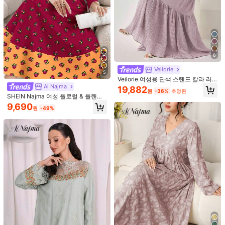
4
8
여성용 미니멀리스트 캐주얼 셔츠, 솔
우아한 화이트 아라비아 로브, 대비되
리드 컬러 버튼다운 긴팔 블라우스,
는 레이스 디테일, 긴소매 라운드 넥,
10,295
13,890
원
-30%
원
-24%
봄, 가을, 겨울에 적합한 우아한 탑
직조 원단, 긴 맥시 로브 가을
6
Veilorie
5
Veilorie 여성용 단색 스탠드 칼라 러
플 헴 우아한 긴소매 드레스
Al Najma
19,882
원
-36%
추정된
SHEIN Najma 여성 플로럴 & 플랜트
프린트 컬러 블록 V넥 긴소매 우아한
9,690
원
-49%
아랍 스타일 맥시 드레스, 봄과 가을에
적합
9
6,640원 절약
14,999원 절약
우아한 아라비아 스타일 솔리드 컬러
kken
랜턴 소매 긴 루즈핏 편안한 아바야 봄
16,450
여성용 우아한 자라비야 드레스 자수
원
-29%
가을