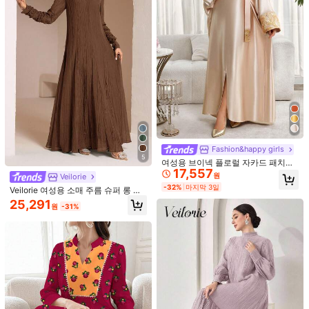
547 팔로워
4.87
WXWS
547 팔로워
4.87
최근 151개 판매됨
228 재구매
547 팔로워
4.87
팔로잉
모든 항목
547 팔로워
4.87
547 팔로워
4.87
마음에 드실 거예요.
547 팔로워
4.87
추천순
의류 액세서리
가방 & 러기지
주얼리 & 시계
신발
뷰티
547 팔로워
4.87
Fashion&happy girls
5
여성용 브이넥 플로럴 자카드 패치워
547 팔로워
4.87
17,557
크 루즈핏 우아한 아라비안 드레스, 우
원
Veilorie
아한 파티 드레스, 새해 의상, 새해 전
-32%
마지막 3일
547 팔로워
4.87
Veilorie 여성용 소매 주름 슈퍼 롱 드
야 드레스, 가을 파티 의상
레스, 여성 아랍 스타일 드레스
25,291
원
-31%
547 팔로워
4.87