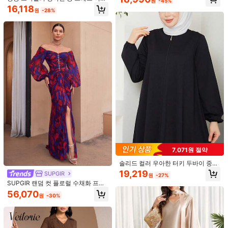
원
-45%
وذودوذووذوذوبويىييمسمسمسممسمسككسكسكسمطممذنذنذوذوذووذوذ
용 봄 가을
16,118
원
-28%
도움이 됨
(0)
t***6
색: 진저 / 사이즈: L
جممممممييل
도움이 됨
(0)
9***6
색: 진저 / 사이즈: S
تجنننن
도움이 됨
(0)
7,071원 절약
제품 세부 정보
솔리드 컬러 우아한 터키 두바이 중동
소재:
워븐 패브릭
스타일 여성용 롱 로브 지퍼 플레어 편
19,219
SUPGIR
원
-27%
안한 긴팔 아바야 봄 휴가 블랙 가을
구성:
100% 폴리에스터
SUPGIR 랜덤 컷 플로럴 수채화 프린
트 브이넥라인, 크리스탈 장식 플리츠
56,070
원
-30%
안감:
언라인드
모데스트 긴팔 드레스 오프숄더 디자
인 봄 우아한 레드 가을
더 보기
547 팔로워
4.87