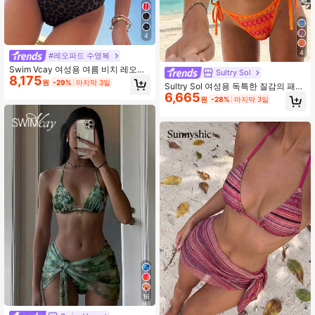
4
4
#레오파드 수영복
Swim Vcay 여성용 여름 비치 레오파
Sultry Sol
8,175
드 프린트 탱크니 수영복 세트
원
-29%
마지막 3일
Sultry Sol 여성용 독특한 질감의 패브
6,665
릭 비키니 투피스 수영복, 귀여운 스파
원
-28%
마지막 3일
게티 스트랩 백리스 디자인 휴가 해변
여름
16