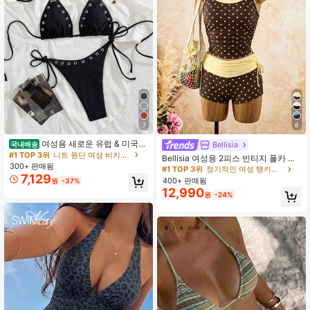
599K 팔로워
4.90
599K 팔로워
4.90
599K 팔로워
4.90
#1 TOP 3위
니트 원단 여성 비키니 세트
7
6
높은 재방문 고객
#1 TOP 3위
정기적인 여성 탱키니스
#1 TOP 3위
#1 TOP 3위
니트 원단 여성 비키니 세트
니트 원단 여성 비키니 세트
여성용 새로운 유럽 & 미국
거의 매진!
Bellisia
국내배송
스타일 비키니 세트 휴가 해변 블랙 여
높은 재방문 고객
높은 재방문 고객
#1 TOP 3위
#1 TOP 3위
정기적인 여성 탱키니스
정기적인 여성 탱키니스
Bellisia 여성용 2피스 빈티지 폴카 도
름, 리조트 웨어
300+ 판매됨
#1 TOP 3위
니트 원단 여성 비키니 세트
트 프린트 스파게티 스트랩 탱크탑 및
거의 매진!
거의 매진!
7,129
드로스트링 숏츠 비키니 세트, 여름 해
높은 재방문 고객
400+ 판매됨
원
-37%
#1 TOP 3위
정기적인 여성 탱키니스
변 휴가에 적합
12,990
거의 매진!
원
-24%