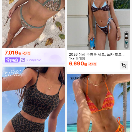
7
7,019
원
-24%
2026 여성 수영복 세트, 폴카 도트 대
비 컬러 홀터 섹시 백리스 비키니 탑
1k+ 판매됨
Sunnyshic
및 티팬티 하의, 발렌타인데이, 해변,
6,690
원
-24%
리조트, 야외 휴가 여름, 바캉스코어에
적합