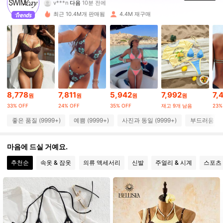
l***p
가 탐색 중입니다
599K 팔로워
4.90
최근 10.4M개 판매됨
4.4M 재구매
599K 팔로워
4.90
599K 팔로워
4.90
8,778
7,811
5,942
7,992
7,
원
원
원
원
599K 팔로워
4.90
33% OFF
24% OFF
35% OFF
재고 9개 남음
23%
좋은 품질 (9999+)
예쁨 (9999+)
사진과 동일 (9999+)
부드러움 (99
599K 팔로워
4.90
마음에 드실 거예요.
추천순
속옷 & 잠옷
의류 액세서리
신발
주얼리 & 시계
스포츠
599K 팔로워
4.90
599K 팔로워
4.90