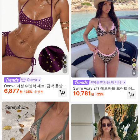
10
6
Oceva
#여름휴가용 비키니
Oceva 여성 수영복 세트, 금박 물방울
Swim Vcay 2개 레오파드 프린트 레
6,877
무늬 브라운 섹시 밤쉘 캐주얼 비키니
원
-35%
추정된
10,781
이어드 수영복, 여름 해변 휴가를 위한
원
-25%
해변 휴가
섹시한 휴가 스타일 수영복