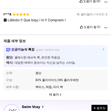
도움이 됨
(0)
l***8
색: 멀티컬러 / 사이즈: S
Liiiiindo
!!
Que
biqu
í
ni
!!
Comprem
!
도움이 됨
(1)
제품 세부 정보
인공지능의 특징
상세에 기반하여 작성
원단:
클래식한 패브릭 룩, 편안한 착용감.
섹시:
대담한 매력이 돋보이는 자신감 넘치는 스타일.
소재:
원단
구성:
82% 폴리아미드,18% 폴리우레탄
세부 사항:
백리스, 매듭, 타이 백
더 보기
599K 팔로워
4.90
Swim Vcay
팔로잉
v***n
다음
10분 전에