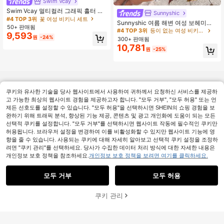
Swim Vcay
Swim Vcay 멀티컬러 그래픽 홀터 비
Sunnyshic
키니 세트, 타이 백 및 끈 팬티 하의 짧
#4 TOP 3위
꽃 여성 비키니 세트
Sunnyshic 여름 해변 여성 보헤미안
은 여성 수영복
50+ 판매됨
스타일 휴가 비키니 세트, 3피스, 리조
#4 TOP 3위
등이 없는 여성 비키니 세트
9,593
트 웨어
원
-24%
300+ 판매됨
10,781
원
-25%
쿠키와 유사한 기술을 당사 웹사이트에서 사용하여 귀하께서 요청하신 서비스를 제공하
고 가능한 최상의 웹사이트 경험을 제공하고자 합니다. "모두 거부", "모두 허용" 또는 언
제든 선호도를 설정할 수 있습니다. "모두 허용"을 선택하시면 SHEIN의 쇼핑 경험을 보
완하기 위해 트래픽 분석, 향상된 기능 제공, 콘텐츠 및 광고 개인화에 도움이 되는 모든
선택적 쿠키를 설정합니다. "모두 거부"를 선택하시면 웹사이트 작동에 필수적인 쿠키만
허용됩니다. 브라우저 설정을 변경하여 이를 비활성화할 수 있지만 웹사이트 기능에 영
향을 줄 수 있습니다. 사용되는 쿠키에 대해 자세히 알아보고 선택적 쿠키 설정을 조정하
려면 "쿠키 관리"를 선택하세요. 당사가 수집한 데이터 처리 방식에 대한 자세한 내용은
개인정보 보호 정책을 참조하세요.
개인정보 보호 정책을 보려면 여기를 클릭하세요.
모두 거부
모두 허용
쿠키 관리
장바구니 담기
44% 할인!