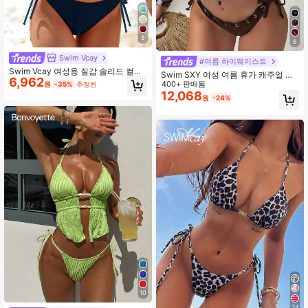
8
6
Swim Vcay
#여름 하이웨이스트
Swim Vcay 여성용 질감 솔리드 컬러
Swim SXY 여성 여름 휴가 캐주얼 비
6,962
홀터 트위스트 프론트 스플릿 비키니
치웨어 솔리드 브라운 2피스 홀터 타
400+ 판매됨
원
-35%
추정된
세트
이 비키니 아일렛 및 반짝이는 원단 수
12,068
원
-24%
영복 세트
10
24