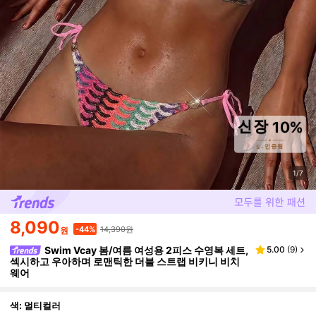
1/7
8,090
14,390원
-44%
원
Swim Vcay 봄/여름 여성용 2피스 수영복 세트,
5.00
(
9
)
섹시하고 우아하며 로맨틱한 더블 스트랩 비키니 비치
웨어
색: 멀티컬러