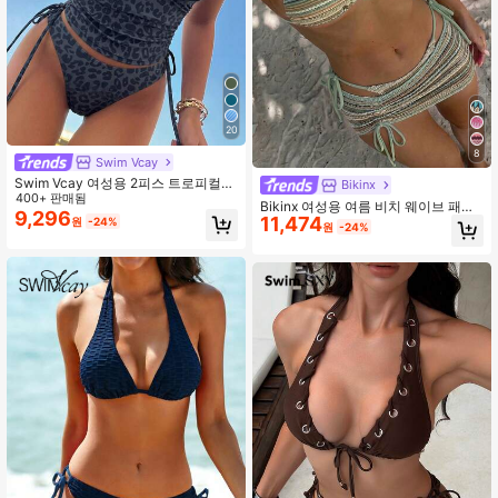
20
8
Swim Vcay
Swim Vcay 여성용 2피스 트로피컬
Bikinx
섹시 레오파드 프린트 스파게티 스트
400+ 판매됨
Bikinx 여성용 여름 비치 웨이브 패턴
랩 탑과 타이 사이드 비키니 세트, 우
9,296
11,474
홀터 타이 섹시 비키니 세트 커버업 스
원
-24%
원
-24%
아한 휴가 해변 캐주얼 의상, 발렌타인
커트 포함 휴가용 매칭 세트
데이 선물