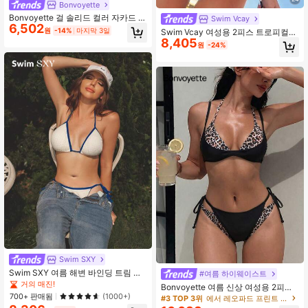
Bonvoyette
Bonvoyette 걸 솔리드 컬러 자카드 원
Swim Vcay
6,502
단 스파게티 스트랩 백리스 드로스트
원
-14%
마지막 3일
Swim Vcay 여성용 2피스 트로피컬
링 타이업 홀터 섹시 큐트 걸 비치 비
8,405
섹시 표범 프린트 비키니 세트, 금속
원
-24%
키니 수영복 세트
하드웨어 포함, 휴가 캐주얼
Swim SXY
Swim SXY 여름 해변 바인딩 트림 질
#여름 하이웨이스트
감 할터 삼각 비키니
거의 매진!
Bonvoyette 여름 신상 여성용 2피스
700+ 판매됨
수영복 세트, 블랙 표범 무늬 랜덤 프
(1000+)
#3 TOP 3위
에서 레오파드 프린트 여성 비치웨어
린트 2 in 1 홀터넥 타이 탑 및 사이드