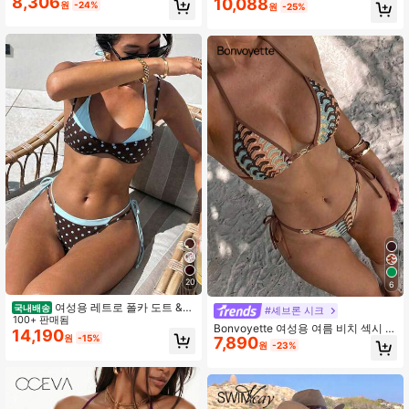
8,306
10,088
원
-24%
원
-25%
타이 수영 하의, 섹시한 비치 샌드 수
영장 휴가 의상
20
6
여성용 레트로 폴카 도트 &
국내배송
#셰브론 시크
스트라이프 비키니 수영복, 휴가, 음악
100+ 판매됨
Bonvoyette 여성용 여름 비치 섹시 컬
축제, 컵 레이스, 켄터키 더비 여름 해
14,190
원
-15%
7,890
러블록 텍스처 레이스업 홀터 비키니
변, 바캉스코어에 어울리는 캐주얼 패
원
-23%
세트
션