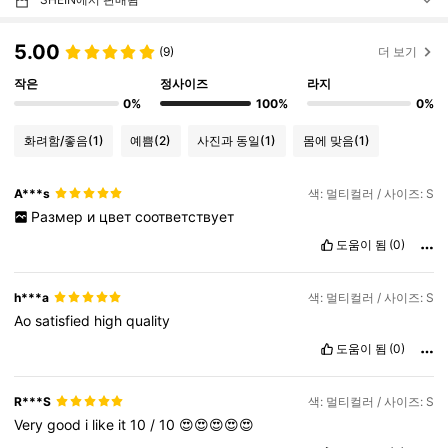
5.00
(9)
더 보기
작은
정사이즈
라지
0%
100%
0%
화려함/좋음
(1)
예쁨
(2)
사진과 동일
(1)
몸에 맞음
(1)
A***s
색: 멀티컬러 / 사이즈: S
Размер
и
цвет
соответствует
도움이 됨
(0)
h***a
색: 멀티컬러 / 사이즈: S
Ao
satisfied
high
quality
도움이 됨
(0)
R***S
색: 멀티컬러 / 사이즈: S
Very
good
i
like
it
10
/
10
😍😍😍😍😍