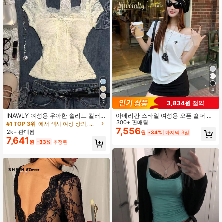
1.9M 팔로워
4.91
1.9M 팔로워
4.91
1.9M 팔로워
4.91
4
3,834원 절약
7
INAWLY 여성용 우아한 솔리드 컬러
아메리칸 스타일 여성용 오픈 숄더 화
1.9M 팔로워
4.91
레이스 탑 리본 장식, 여름
이트 반팔 니트 티셔츠, 자수 장식 부
300+ 판매됨
#1 TOP 3위
에서 섹시 여성 상의, 블라우스 & 티
드러운 여름 여성 상의, 캐주얼, 편안
7,556
2k+ 판매됨
원
-34%
마지막 3일
한 스타일
7,641
원
-33%
추정된
1.9M 팔로워
4.91
1.9M 팔로워
4.91