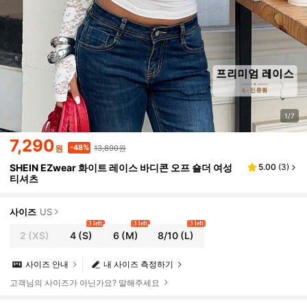
1/7
7,290
13,890원
-48%
원
SHEIN EZwear 화이트 레이스 바디콘 오프 숄더 여성
5.00
(
3
)
티셔츠
사이즈
US
3 left
3 left
3 left
2
(XS)
4
(S)
6
(M)
8/10
(L)
사이즈 안내
내 사이즈 측정하기
고객님의 사이즈가 아닌가요? 말해주세요