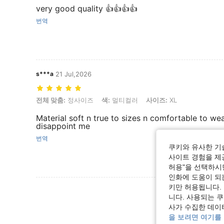
very good quality 👍👍👍👍
번역
s***a
21 Jul,2026
전체 맞춤: 정사이즈, 색: 멀티컬러, 사이즈: XL
전체 맞춤:
정사이즈
색:
멀티컬러
사이즈:
XL
Material soft n true to sizes n comfortable to wea
disappoint me
번역
쿠키와 유사한 기
사이트 경험을 제공
허용"을 선택하시면
인화에 도움이 되
키만 허용됩니다.
리뷰 더 
니다. 사용되는 
사가 수집한 데이
을 보려면 여기를