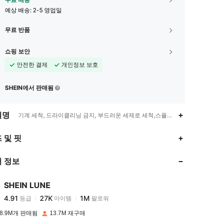
예상 배송:
2-5 영업일
무료 반품
쇼핑 보안
안전한 결제
개인정보 보호
SHEIN에서 판매됨
설명
기계 세척, 드라이클리닝 금지, 부드러운 세제로 세척,스플릿,퍼프 슬리브
4.91
27K
1M
 및 핏
 정보
4.91
27K
1M
SHEIN LUNE
4.91
27K
1M
등급
아이템
팔로워
j***g
이(가)
하루 전에
지불됨
8.9M개 판매됨
13.7M 재구매