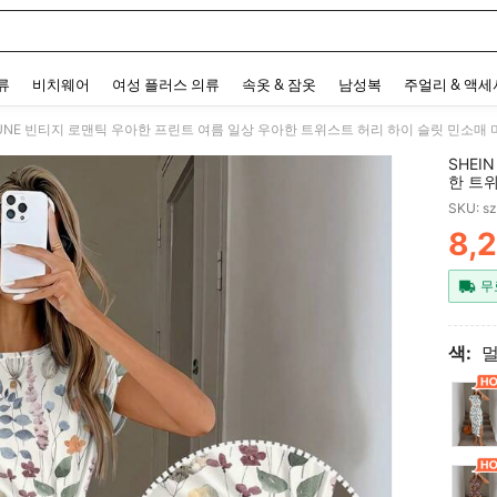
 and down arrow keys to navigate search 최근 검색어 and 검색 후 발견. Press Enter 
류
비치웨어
여성 플러스 의류
속옷 & 잠옷
남성복
주얼리 & 액
SHEI
한 트위
얼 니트
SKU: s
스 세트
8,
PR
무
색: