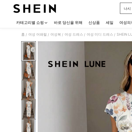
나시
Use up
카테고리별 쇼핑
바로 당신을 위해
신상품
세일
여성의
홈
여성 어패럴
여성복
여성 드레스
여성 미디 드레스
/
/
/
/
/