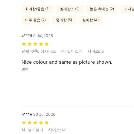
화려함/좋음 (7)
엘레강스 (2)
높은 휴대성 (2)
카니발 
아주 좋음 (7)
좋아함 (5)
싫어함 (4)
a***4
9 Jul,2026
전체 맞춤: 정사이즈, 색: 멀티컬러, 사이즈: S
전체 맞춤:
정사이즈
색:
멀티컬러
사이즈:
S
Nice colour and same as picture shown.
번역
n***e
30 Jul,2026
색: 멀티컬러, 사이즈: M
색:
멀티컬러
사이즈:
M