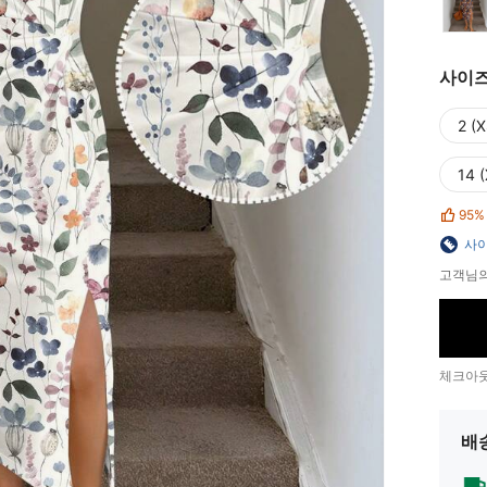
사이
2 (X
14 (
95%
사이
고객님의
체크아웃
배