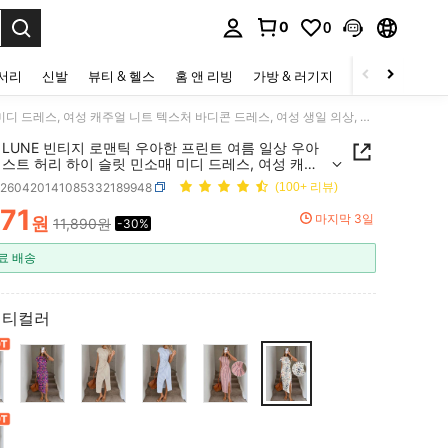
0
0
to select.
세서리
신발
뷰티 & 헬스
홈 앤 리빙
가방 & 러기지
스포츠 & 아웃
SHEIN LUNE 빈티지 로맨틱 우아한 프린트 여름 일상 우아한 트위스트 허리 하이 슬릿 민소매 미디 드레스, 여성 캐주얼 니트 텍스처 바디콘 드레스, 여성 생일 의상, 여성 피트니스 세트, 여성 결혼식 하객 드레스, 여성 오피스웨어
N LUNE 빈티지 로맨틱 우아한 프린트 여름 일상 우아
스트 허리 하이 슬릿 민소매 미디 드레스, 여성 캐주
 텍스처 바디콘 드레스, 여성 생일 의상, 여성 피트니
z260420141085332189948
(100+ 리뷰)
, 여성 결혼식 하객 드레스, 여성 오피스웨어
271
마지막 3일
원
11,890원
-30%
ICE AND AVAILABILITY
료 배송
멀티컬러