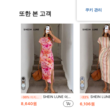
쿠키 관리
또한 본 고객
7
14
SHEIN LUNE 여성용 핑크 오렌지 우아한 허리 트위스트 하이 슬릿 민소매 미디 드레스, 여름 보헤미안 휴가 프린트 캐주얼 텍스처 바디콘 웨딩 게스트 아웃핏
SHEIN LUNE 여성용 프린트 여름 데일리 우아한 허리 매듭 하이 슬릿 민소매 미드 기장 드레스 캐
-30%
마지막 3일
-22%
8,640원
6,106원