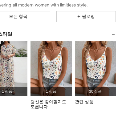
4.91
27K
1M
ring all modern women with limitless style.
모든 항목
팔로잉
4.91
27K
1M
스타일
4.91
27K
1M
4.91
27K
1M
4.91
27K
1M
1 상품
1 상품
30 상품
4.91
27K
1M
당신은 좋아할지도
관련 상품
모릅니다
4.91
27K
1M