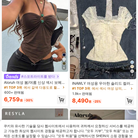
6
7
#스포트라이트를 받다
Aloruh 여성 봄/여름 신상 섹시 보헤미
INAWLY 여성용 우아한 솔리드 컬러
안 브라운 비즈 컷아웃 비대칭 헴 홀터
#1 TOP 3위
에서 갈색 다용도로 활용 가능한 데일리 탑
레이스 탑 리본 장식, 여름
#1 TOP 3위
에서 섹시 여성 상의, 블라우스 & 티
탑, 뮤직 페스티벌 파티 휴가 패션 솔
600+ 판매됨
1.9k+ 판매됨
리드 컬러 백리스 탱크탑
6,759
8,490
원
-30%
원
-25%
쿠키와 유사한 기술을 당사 웹사이트에서 사용하여 귀하께서 요청하신 서비스를 제공하
고 가능한 최상의 웹사이트 경험을 제공하고자 합니다. "모두 거부", "모두 허용" 또는 언
제든 선호도를 설정할 수 있습니다. "모두 허용"을 선택하시면 SHEIN의 쇼핑 경험을 보