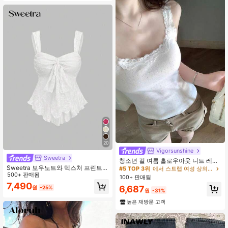
20
Vigorsunshine
#5 TOP 3위
에서 스트랩 여성 상의, 블라우스 & 티
Sweetra
거의 매진!
청소년 걸 여름 홀로우아웃 니트 레이
Sweetra 보우노트와 텍스처 프린트가
스 트림 캐미솔 탱크 탑 화이트 캐주얼
#5 TOP 3위
#5 TOP 3위
에서 스트랩 여성 상의, 블라우스 & 티
에서 스트랩 여성 상의, 블라우스 & 티
있는 크롭트 튜브 탑
500+ 판매됨
100+ 판매됨
거의 매진!
거의 매진!
7,490
#5 TOP 3위
에서 스트랩 여성 상의, 블라우스 & 티
6,687
원
-25%
원
-31%
거의 매진!
높은 재방문 고객