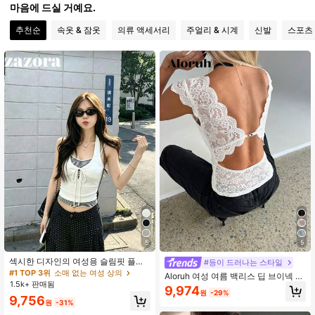
마음에 드실 거예요.
추천순
속옷 & 잠옷
의류 액세서리
주얼리 & 시계
신발
스포츠
5
5
섹시한 디자인의 여성용 슬림핏 플래
#등이 드러나는 스타일
터링 스트라이프 패치워크 크롭 2-in-
#1 TOP 3위
소매 없는 여성 상의
Aloruh 여성 여름 백리스 딥 브이넥 레
1 캐미솔 탱크탑 여름 의류, 에스테틱
1.5k+ 판매됨
이스 솔리드 컬러 탱크 탑
9,974
화이트
원
-29%
9,756
원
-31%