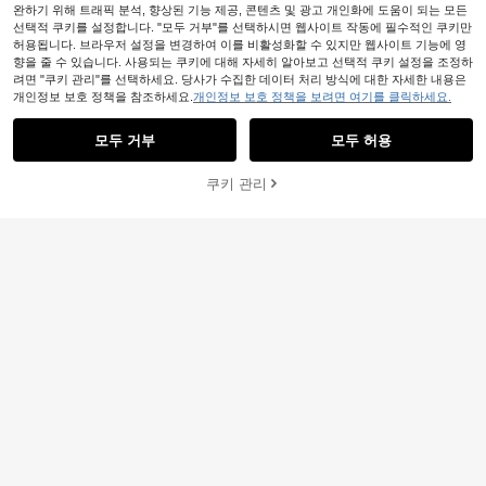
완하기 위해 트래픽 분석, 향상된 기능 제공, 콘텐츠 및 광고 개인화에 도움이 되는 모든
선택적 쿠키를 설정합니다. "모두 거부"를 선택하시면 웹사이트 작동에 필수적인 쿠키만
허용됩니다. 브라우저 설정을 변경하여 이를 비활성화할 수 있지만 웹사이트 기능에 영
향을 줄 수 있습니다. 사용되는 쿠키에 대해 자세히 알아보고 선택적 쿠키 설정을 조정하
려면 "쿠키 관리"를 선택하세요. 당사가 수집한 데이터 처리 방식에 대한 자세한 내용은
개인정보 보호 정책을 참조하세요.
개인정보 보호 정책을 보려면 여기를 클릭하세요.
모두 거부
모두 허용
쿠키 관리
장바구니 담기
39% 할인!
20
20
Resyla 레이스 트림 캐미솔 드레스 커
Aloruh
버 업, 여성용 긴소매 니트 시어 커버
#1 TOP 3위
에서 시어 데일리 셔츠
Aloruh 여성 섹시 블랙 레이스 트림 칼
업 탑, 여름
7.5k+ 판매됨
라 블랙 & 화이트 물방울 무늬 바디콘
#5 TOP 3위
새틴 여성 탱크 탑 & 카미스
캐미솔
5,913
100+ 판매됨
원
-30%
8,290
원
-26%