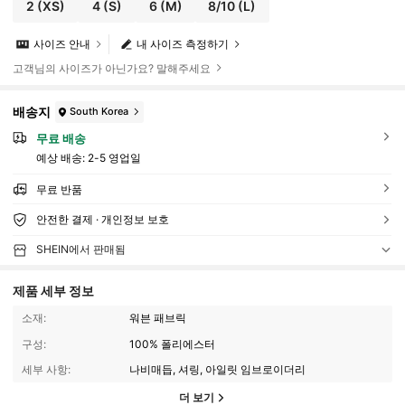
2
(XS)
4
(S)
6
(M)
8/10
(L)
사이즈 안내
내 사이즈 측정하기
고객님의 사이즈가 아닌가요? 말해주세요
배송지
South Korea
무료 배송
예상 배송:
2-5 영업일
무료 반품
안전한 결제 · 개인정보 보호
SHEIN에서 판매됨
제품 세부 정보
소재:
워븐 패브릭
구성:
100% 폴리에스터
세부 사항:
나비매듭, 셔링, 아일릿 임브로이더리
더 보기