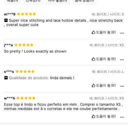
예쁨
(1)
신축성
(1)
아주 좋음
(1)
몸에 맞음
(1)
3.3M 팔로워
4.91
m***9
색: 화이트 / 사이즈: S
Super
nice
stitching
and
lace
hollow
details
,
nice
stretchy
back
3.3M 팔로워
,
overall
super
cute
4.91
도움이 됨
(0)
3.3M 팔로워
4.91
j***a
색: 화이트 / 사이즈: XS
So
pretty
!
Looks
exactly
as
shown
도움이 됨
(0)
3.3M 팔로워
4.91
s***s
색: 화이트 / 사이즈: L
Qualidade do produto:
linda
demais
!
도움이 됨
(0)
w***h
색: 화이트 / 사이즈: XS
Esse
top
é
lindo
e
ficou
perfeito
em
mim
.
Comprei
o
tamanho
XS
,
minhas
medidas
est
ã
o
corretas
e
ele
me
coube
perfeitamente
.
도움이 됨
(0)