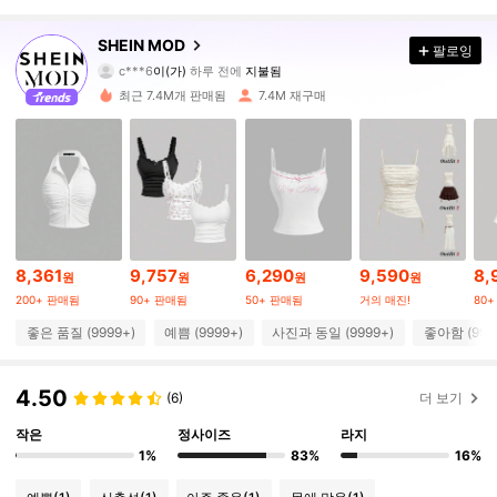
3.3M 팔로워
4.91
SHEIN MOD
팔로잉
c***6
이(가)
하루 전에
지불됨
s***m
다음
10분 전에
최근 7.4M개 판매됨
7.4M 재구매
3.3M 팔로워
4.91
3.3M 팔로워
4.91
3.3M 팔로워
4.91
8,361
9,757
6,290
9,590
8,
원
원
원
원
200+ 판매됨
90+ 판매됨
50+ 판매됨
거의 매진!
80
3.3M 팔로워
4.91
좋은 품질 (9999+)
예쁨 (9999+)
사진과 동일 (9999+)
좋아함 (999
3.3M 팔로워
4.91
4.50
(6)
더 보기
작은
정사이즈
라지
3.3M 팔로워
4.91
1%
83%
16%