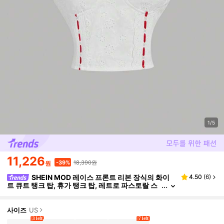
1/5
11,226
18,390원
-39%
원
SHEIN MOD 레이스 프론트 리본 장식의 화이
4.50
(
6
)
트 큐트 탱크 탑, 휴가 탱크 탑, 레트로 파스토랄 스
타일 탱크 탑, 봄 탱크 탑, 발렌타인 데이 탱크 탑
사이즈
US
3 left
7 left