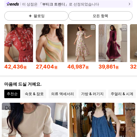
이 상점은
「부티크 트렌디」
로 선정되었습니다
팔로잉
모든 항목
4M 팔로워
4.89
4M 팔로워
4.89
4M 팔로워
4.89
42,436
27,404
46,987
39,861
32
원
원
원
원
4M 팔로워
4.89
마음에 드실 거예요.
추천순
속옷 & 잠옷
의류 액세서리
가방 & 러기지
주얼리 & 시계
4M 팔로워
4.89
4M 팔로워
4.89