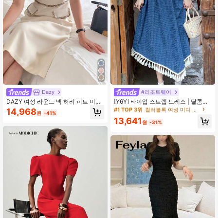
4M 팔로워
4.89
4M 팔로워
4.89
4M 팔로워
4.89
#1 TOP 3위
컬러블록 여성 미디 드레스
10+ 명 "예쁨"
Dazy
#리조트웨어
#1 TOP 3위
#1 TOP 3위
컬러블록 여성 미디 드레스
컬러블록 여성 미디 드레스
DAZY 여성 라운드 넥 허리 피트 미디
[Y6Y] 타이업 스트랩 드레스 | 달콤하
드레스, 출퇴근용 우아한 선드레스
고 부드러운 여름 드레스, 비대칭 밑단
10+ 명 "예쁨"
10+ 명 "예쁨"
14,968
원
-41%
태슬 디자인 스트랩 드레스, 해변 및
#1 TOP 3위
컬러블록 여성 미디 드레스
13,641
캐주얼 휴가 드레스 우아한
원
-31%
10+ 명 "예쁨"