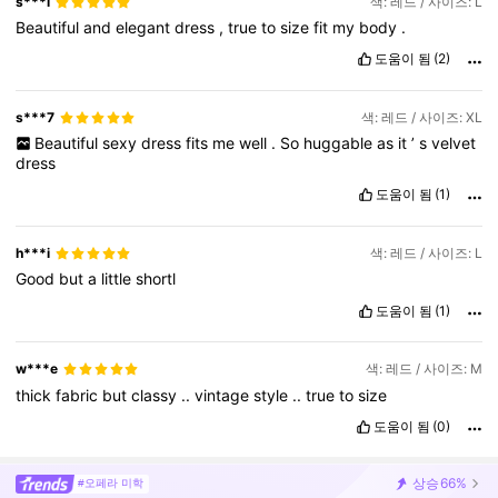
s***l
색: 레드 / 사이즈: L
Beautiful
and
elegant
dress
,
true
to
size
fit
my
body
.
도움이 됨
(2)
s***7
색: 레드 / 사이즈: XL
Beautiful
sexy
dress
fits
me
well
.
So
huggable
as
it
’
s
velvet
dress
도움이 됨
(1)
h***i
색: 레드 / 사이즈: L
Good
but
a
little
shortl
도움이 됨
(1)
w***e
색: 레드 / 사이즈: M
thick
fabric
but
classy
..
vintage
style
..
true
to
size
도움이 됨
(0)
상승
66%
#오페라 미학