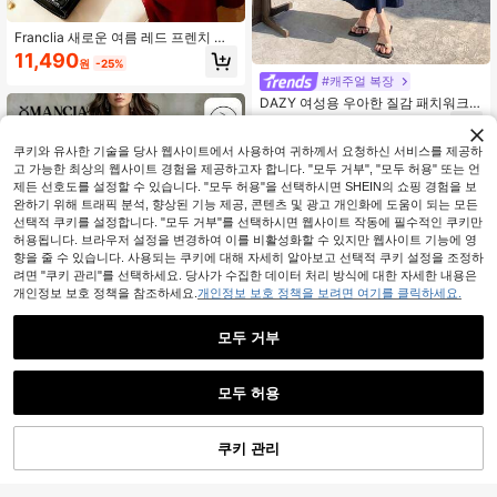
Franclia 새로운 여름 레드 프렌치 스
타일 러플 넥 디자인 부드러운 새틴 드
11,490
원
-25%
레스, 우아한 해변 파티 드레스, 여성
#캐주얼 복장
용 홀리데이 슬립 드레스
DAZY 여성용 우아한 질감 패치워크
라운드 넥 미디 길이 드레스, 여름 선
11,090
원
-54%
드레스
쿠키와 유사한 기술을 당사 웹사이트에서 사용하여 귀하께서 요청하신 서비스를 제공하
고 가능한 최상의 웹사이트 경험을 제공하고자 합니다. "모두 거부", "모두 허용" 또는 언
제든 선호도를 설정할 수 있습니다. "모두 허용"을 선택하시면 SHEIN의 쇼핑 경험을 보
완하기 위해 트래픽 분석, 향상된 기능 제공, 콘텐츠 및 광고 개인화에 도움이 되는 모든
선택적 쿠키를 설정합니다. "모두 거부"를 선택하시면 웹사이트 작동에 필수적인 쿠키만
허용됩니다. 브라우저 설정을 변경하여 이를 비활성화할 수 있지만 웹사이트 기능에 영
향을 줄 수 있습니다. 사용되는 쿠키에 대해 자세히 알아보고 선택적 쿠키 설정을 조정하
려면 "쿠키 관리"를 선택하세요. 당사가 수집한 데이터 처리 방식에 대한 자세한 내용은
개인정보 보호 정책을 참조하세요.
개인정보 보호 정책을 보려면 여기를 클릭하세요.
모두 거부
모두 허용
Omancia
쿠키 관리
Omancia Wandoria Store 2026 신상
장바구니 담기
52% 할인!
여름 네이비 블루 컬러블록 레드 스트
10+ 명 "예쁨"
라이프 캐주얼 편안한 일상 착용 여성
18,862
Franclia 여성 드레스, 세련된 분위기
패션 편안한 면 드레스
원
-36%
추정된