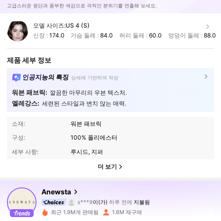
고급스러운 원단과 풍부한 색감으로 극적인 분위기를 연출해 보세요.
모델 사이즈:
US 4 (S)
신장 :
174.0
가슴 둘레 :
84.0
허리 둘레 :
60.0
엉덩이 둘레 :
88.0
제품 세부 정보
인공지능의 특징
상세에 기반하여 작성
워븐 패브릭:
깔끔한 마무리의 우븐 텍스처.
엘레강스:
세련된 스타일과 변치 않는 매력.
소재:
워븐 패브릭
구성:
100% 폴리에스터
세부 사항:
루시드, 지퍼
더 보기
4M 팔로워
4.89
Anewsta
s***9
이(가)
하루 전에
지불됨
v***o
다음
1시간 전
최근 1.9M개 판매됨
1.6M 재구매
4M 팔로워
4.89