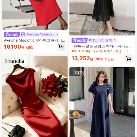
Aveloria Modichic
Aveloria Modichic 우아하고 패셔너
#타임리스 블랙
블한 캐주얼 프렌치 빈티지 출퇴근 시
16,190
Feyla 새로운 프랑스 럭셔리 자카드
원
-25%
크 디자인 다용도 여성용 롱 드레스,
패치워크 부드럽고 우아한 디자인 감
#6 TOP 3위
에서 대비 메시 여성 드레스
허리 밴딩 스트레이트 컷, 롱 드레스,
각 우아한 복부 커버 다용도 드레스
밝은 빨강, 폴리에스터 혼방, 드레이핑
13,252
원
-36%
추정된
부드러움, 신선함, 여름, 여행, 파티, 공
식 연회, 어머니날, 졸업 시즌, 휴일 의
상, 모던 미니멀리스트, 우아함