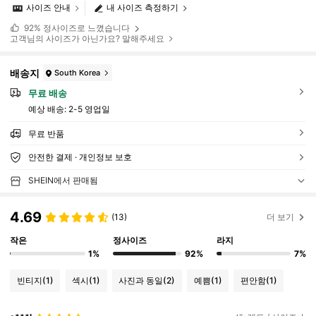
사이즈 안내
내 사이즈 측정하기
92%
정사이즈로 느꼈습니다
고객님의 사이즈가 아닌가요? 말해주세요
배송지
South Korea
무료 배송
예상 배송:
2-5 영업일
무료 반품
안전한 결제 · 개인정보 보호
SHEIN에서 판매됨
4.69
(13)
더 보기
작은
정사이즈
라지
1%
92%
7%
빈티지
(1)
섹시
(1)
사진과 동일
(2)
예쁨
(1)
편안함
(1)