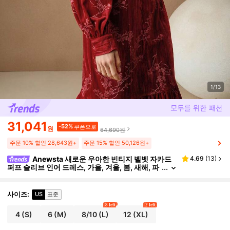
1/13
31,041
-52%
쿠폰으로
원
64,690원
주문 10% 할인 28,643원+
주문 15% 할인 50,126원+
Anewsta 새로운 우아한 빈티지 벨벳 자카드
4.69
(
13
)
퍼프 슬리브 인어 드레스, 가을, 겨울, 봄, 새해, 파
티, 결혼식, 우아하고 세련되고 스타일리쉬한 크
리스마스에 적합
사이즈
:
US
표준
8 left
2 left
4
(S)
6
(M)
8/10
(L)
12
(XL)