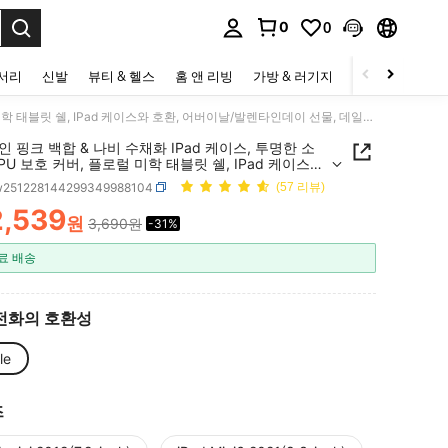
0
0
to select.
세서리
신발
뷰티 & 헬스
홈 앤 리빙
가방 & 러기지
스포츠 & 아웃
발렌타인 핑크 백합 & 나비 수채화 IPad 케이스, 투명한 소프트 TPU 보호 커버, 플로럴 미학 태블릿 쉘, IPad 케이스와 호환, 어버이날/발렌타인데이 선물, 데일리 스터디/업무 액세서리, 빠른 배송, Ipad A16과 호환, Ipad Air 11인치 케이스와 호환, Ipad 케이스 11세대와 호환
 핑크 백합 & 나비 수채화 IPad 케이스, 투명한 소
PU 보호 커버, 플로럴 미학 태블릿 쉘, IPad 케이스와
 어버이날/발렌타인데이 선물, 데일리 스터디/업무 액
w251228144299349988104
(57 리뷰)
빠른 배송, Ipad A16과 호환, Ipad Air 11인치 케이
환, Ipad 케이스 11세대와 호환
2,539
원
3,690원
-31%
ICE AND AVAILABILITY
료 배송
전화의 호환성
le
즈