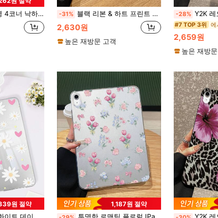
,262원 절약
11/10th Gen/A16/Pro 11 2024/12.9/Pro 13 2024 Apple 모델에 적합, 에어백 보호가 있는 소프트 쉘, 커스터마이징 가능한 DIY 백 커버
블랙 리본 & 하트 프린트 투명 태블릿 보호 케이스, 주요 모델과 호환, 소녀들을 위한 달콤하고 쿨한 스타일, 일상 사용, 발렌타인데이, 생일, 크리스마스, 어머니날, 졸업 시즌, 일상 선물에 적합, 보호 케이스, 리본 & 하트 태블릿 케이스, 투명 경량 태블릿 케이스, Y2K, 달콤하고 쿨한 스타일 태블릿 케이스, 걸 태블릿 케이스, 킨들 11세대 A16 보호 케이스 및 커버와 호환
Y2K 레오파드 프린트 체리 패턴 태블릿 케이스 - IPad 케이스와 호환, 충격 방지 귀여운 미적 커버, IPa
-31%
-28%
#7 TOP 3위
2,630원
2,659원
높은 재방문 고객
높은 재방문
,339원 절약
1,187원 절약
(M3) 2025/Mini1/2/3/Mini4/Mini5/Mini6/Mini7/Air 11인치(M2)-2024/Pro11인치(M4)-202/삼성A7/A8 호환, 경량 소프트 쉘, 펜 슬롯 없음, 펜 미포함
투명한 로맨틱 플로럴 IPad 보호 케이스: 매혹적인 튤립, 매혹적인 활 악센트가 있는 섬세한 마카롱 플로럴 패턴으로 로맨틱한 감각을 보여줍니다. IPad Pro 11인치, IPad Air 2, IPad Air 5세대 2022, IPad Air 11인치 (M2) 2024, IPad Air 11인치 (M3) 2025 및 기타 IPad 모델과 호환되며 개인용 또는 선물용으로 적합합니다.
Y2K 레오파드 프린트 히비스커스 꽃 태블릿 케이스 - IPad 케이스와 호환, 충격 방지 
-29%
-30%