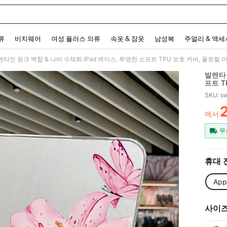
 and down arrow keys to navigate search 최근 검색어 and 검색 후 발견. Press Enter 
류
비치웨어
여성 플러스 의류
속옷 & 잠옷
남성복
주얼리 & 액
발렌타인
프트 T
호환,
SKU: s
세서리, 
스와 호
에서
PR
무
휴대 
App
사이