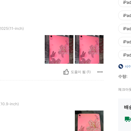
iPa
iPa
nch)
2025(11-inch)
iPad
iPad
iPad
사이
도움이 됨 (1)
수량:
체크아웃
h)
10.9-inch)
배