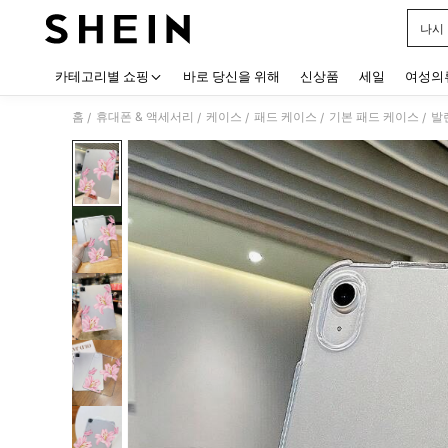
나시
Use up
카테고리별 쇼핑
바로 당신을 위해
신상품
세일
여성의
홈
휴대폰 & 액세서리
케이스
패드 케이스
기본 패드 케이스
/
/
/
/
/