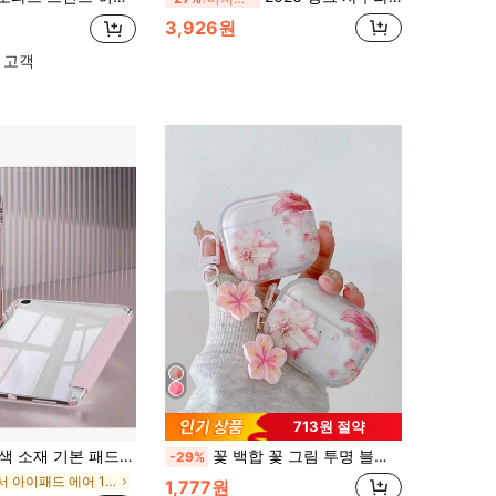
3,926원
 고객
713원 절약
Apple Mini 4/5/6, 9.7/10.2/10.5 인치, Air 4/5/6/7, 10세대/11세대, Pro 11 인치, Air 11(M2), Air 13 및 Pro 11(M4) 모델과 호환. 투명 후면 커버, 높은 투과율, 맞춤형 봄 생일 선물
꽃 백합 꽃 그림 투명 블루투스 이어폰 케이스, 그림 투명 패션 블루투스 이어폰 케이스에 적합, S4 보호 케이스에 적용 가능, 애플 무선 블루투스 이어폰 쉘, 광택 Pro2 전체 커버리지 Pods 3 1/2/3 세대 보호 케이스, Pro 낙하 방지 소프트 쉘
-29%
에서 아이패드 에어 13인치(M2)-2024 기본 패드 케이스
1,777원