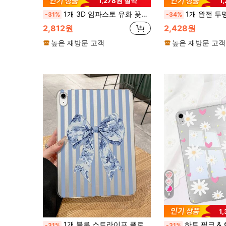
1,278원 절약
1
1개 3D 임파스토 유화 꽃무늬 시각 효과 투명 플랫 보호 케이스, 커버, 빈티지 소프트 핑크 하이엔드 분위기 전신 낙하 방지 보호 케이스, 인스 아트 스타일 슬림핏, 아이패드 케이스 호환, 아이패드 A16 케이스 호환, 빠른 배송, 어머니의 날, 발렌타인 데이, 여자친구의 날, 생일, 봄 시즌, 개학 선물, 일상 사용에 적합
1개 완전 투명 4코너 낙하 방지 태블릿 보호 케이스, iPad Mini1/2/3/4/5/6/7/Air/Air2/9.7/10.2/10.5/10.9 (Air4-Air8)/Pro 
-31%
-34%
2,812원
2,428원
높은 재방문 고객
높은 재방문 고객
5
1
1개 블루 스트라이프 플로럴 보우 투명 보호 케이스, 낙하 방지 초박형 TPU 보호 커버, 귀여운, IPad 10/9/8/7, Air 5/4/3, Pro 11/12.9 인치와 호환, 학생 및 전문가에게 적합하며 선물로도 좋음, 태블릿 액세서리
하트 핑크 & 화이트 데이지 플로럴 태블릿 보호 케이스, 투명 소프트 쉘 아이패드 10.9/10.2/5세대/Air/Pro 11/10세대/9.7/Air 2/7세대/8세대/Air 4/5/Pro 11/10세대/10.9인치 2022/Air 11인치
-31%
-31%