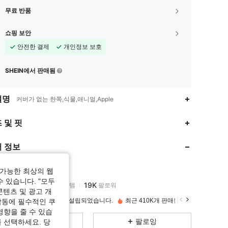
무료 반품
쇼핑 보안
안전한 결제
개인정보 보호
SHEIN에서 판매됨
설명
커버가 없는 한쪽,식물,애니멀,Apple
4.94
457
19K
 및 핏
 정보
4.94
457
19K
TIANQI0-0
가능한 최상의 웹
4.94
457
19K
등급
아이템
팔로워
수 있습니다. "모두
k***3
이(가)
하루 전에
지불됨
콘텐츠 및 광고 개
 재방문 고객
1년 전에 설립되었습니다.
최근 410K개 판매됨
작동에 필수적인 쿠
4.94
457
19K
영향을 줄 수 있습
모든 항목
팔로잉
 선택하세요. 당