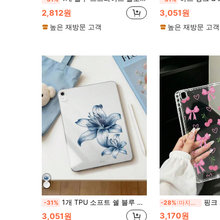
2,812원
3,051원
높은 재방문 고객
높은 재방문 고객
1개 TPU 소프트 쉘 블루 릴리 핸드 페인팅 패턴 페인팅 태블릿 케이스 iPad 10.2/10.5/Air4/Air5/10.9/Pro 11"/10세대/Air 11-In.(M2)-2024/Pro11-In.(M4)-2024/Air 11-Inch (M3) 2025/(A16) 11 Inch 11세대/Galaxy Tab A7 10.4 Inch/A8 호환, 신선/재미/개인화된 TPU 태블릿 보호 단일 케이스, 펜 슬롯 없는 투명 쉘, 펜은 디스플레이용으로만 포함되지 않음, 경량 초슬림 소프트 쉘
핑크 체리 리본 패턴 투명 백쉘, iPad 10세대 10.9 (2022), Pad 1
-31%
-28%
마지막 3일
3,170원
3,051원