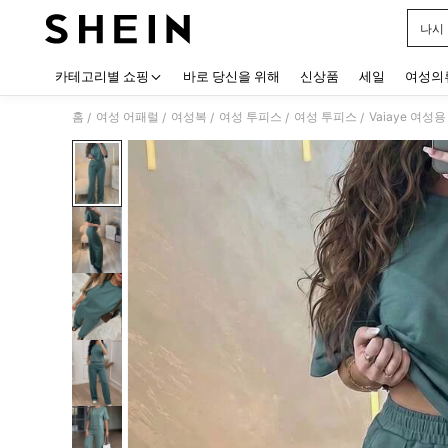
나시
Use up
카테고리별 쇼핑
바로 당신을 위해
신상품
세일
여성의
홈
여성 어패럴
여성복
여성 투피스
여성 투피스
Vaiaye 여성
/
/
/
/
/