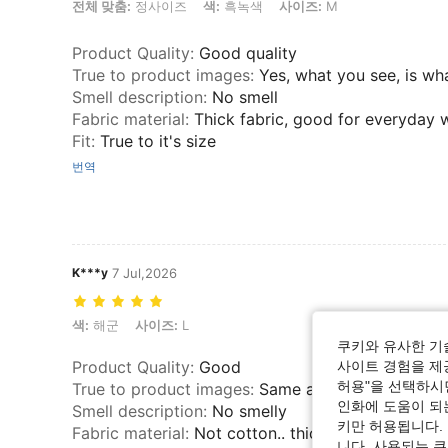
전체 맞춤: 정사이즈, 색: 흑녹색, 사이즈: M
전체 맞춤:
정사이즈
색:
흑녹색
사이즈:
M
Product Quality
:
Good quality
True to product images
:
Yes, what you see, is wh
Smell description
:
No smell
Fabric material
:
Thick fabric, good for everyday w
Fit
:
True to it's size
번역
K***y
7 Jul,2026
색: 해군, 사이즈: L
색:
해군
사이즈:
L
쿠키와 유사한 기
Product Quality
:
Good
사이트 경험을 제공
허용"을 선택하시면
True to product images
:
Same as seen
인화에 도움이 되
Smell description
:
No smelly
키만 허용됩니다.
Fabric material
:
Not cotton.. thick and polyester 
니다. 사용되는 