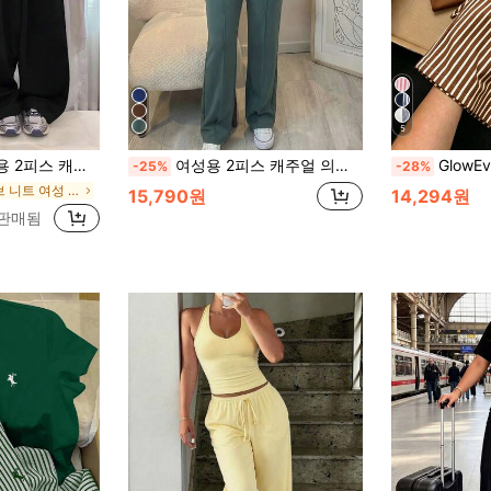
5
주얼 & 스포티 여름 의상
여성용 2피스 캐주얼 의상, 편안한 솔리드 컬러 반팔 상의와 신축성 있는 허리 포켓 팬츠, 부드러운 폴리에스터-스판덱스 원단, 봄/여름 우아함
GlowEve 여성용 여름 캐주얼 짐 브라운 &
-25%
-28%
에서 리브 니트 여성 코디네이터
15,790원
14,294원
 판매됨