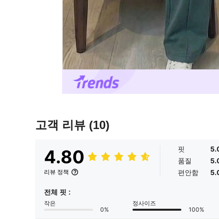
고객 리뷰
(10)
핏
5.
4.80
품질
5.
편안함
5.
리뷰 정책
전체 핏 :
작은
정사이즈
0%
100%