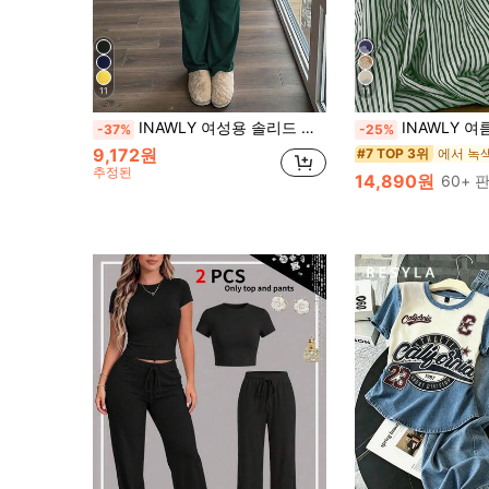
11
11
INAWLY 여성용 솔리드 컬러 반팔 슬림핏 티셔츠와 팬츠 캐주얼 투피스 세트
INAWLY 여름 캐주얼 솔리드 컬러 반
-37%
-25%
9,172원
에서 녹
#7 TOP 3위
추정된
14,890원
60+ 