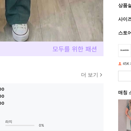
상품
사이즈
스토어
45K
더 보기
00
매칭 
00
00
라지
0%