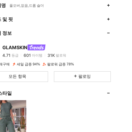
설명
풀오버,없음,드롭 숄더
4.71
601
31K
 및 핏
 정보
4.71
601
31K
GLAMSKIN
4.71
601
31K
등급
아이템
팔로워
g***8
이(가)
하루 전에
지불됨
 재구매
세일 급증 94%
팔로워 급증 78%
4.71
601
31K
모든 항목
팔로잉
4.71
601
31K
스타일
4.71
601
31K
4.71
601
31K