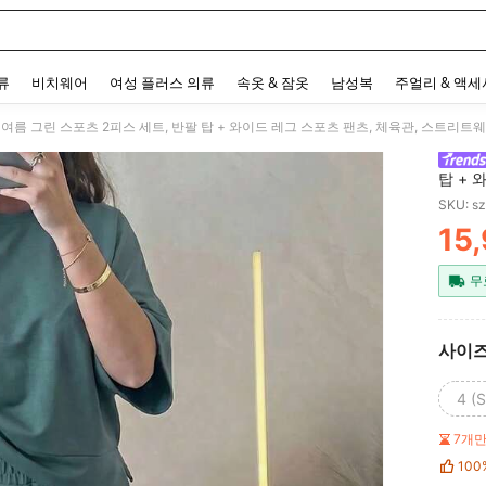
 and down arrow keys to navigate search 최근 검색어 and 검색 후 발견. Press Enter 
류
비치웨어
여성 플러스 의류
속옷 & 잠옷
남성복
주얼리 & 액
용 여름 그린 스포츠 2피스 세트, 반팔 탑 + 와이드 레그 스포츠 팬츠, 체육관, 스트리트
탑 + 
및 휴
SKU: s
15
PR
무
사이
4 (S
7개
100