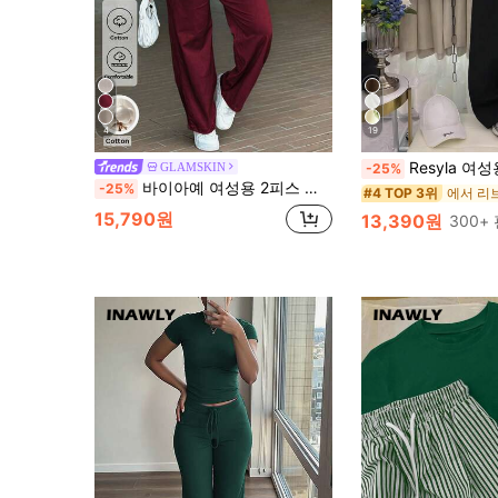
4
19
Resyla 여성용 2피스 캐
GLAMSKIN
-25%
바이아예 여성용 2피스 순면 솔리드 컬러 라운지웨어 세트 탑, 가을 캐주얼 스포츠 아웃핏 우아한 여름
-25%
#4 TOP 3위
15,790원
13,390원
300+