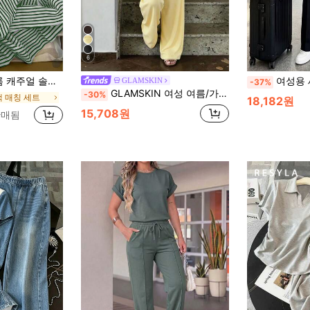
6
팔 티셔츠 및 스트라이프 팬츠 세트
여성용 새로운 라운드 넥 반팔 티
GLAMSKIN
-37%
GLAMSKIN 여성 여름/가을 기본 솔리드 컬러 홀터 V넥 2피스 세트 탑, 개학 및 노란색 우아한
-30%
색 매칭 세트
18,182원
15,708원
판매됨