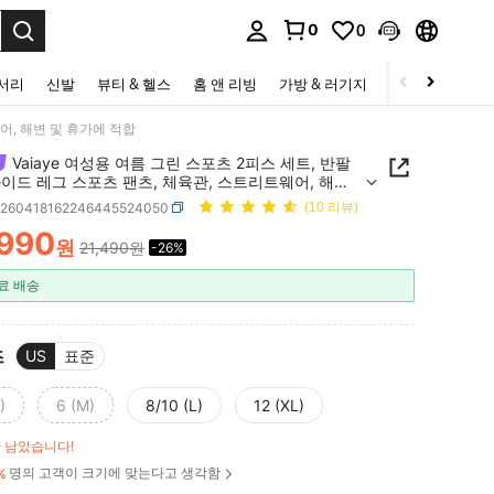
0
0
to select.
세서리
신발
뷰티 & 헬스
홈 앤 리빙
가방 & 러기지
스포츠 & 아웃
웨어, 해변 및 휴가에 적합
Vaiaye 여성용 여름 그린 스포츠 2피스 세트, 반팔
와이드 레그 스포츠 팬츠, 체육관, 스트리트웨어, 해변
가에 적합
z260418162246445524050
(10 리뷰)
,990
원
21,490원
-26%
ICE AND AVAILABILITY
료 배송
즈
US
표준
)
6 (M)
8/10 (L)
12 (XL)
만 남았습니다!
명의 고객이 크기에 맞는다고 생각함
%