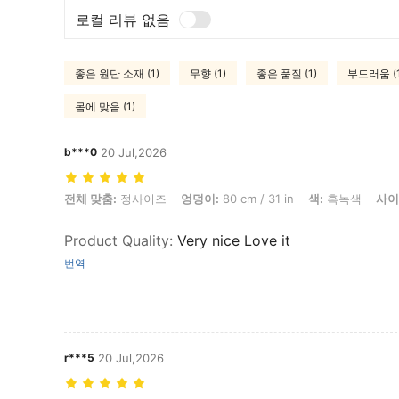
로컬 리뷰 없음
좋은 원단 소재 (1)
무향 (1)
좋은 품질 (1)
부드러움 (1
몸에 맞음 (1)
b***0
20 Jul,2026
전체 맞춤: 정사이즈, 엉덩이: 80 cm / 31 in, 색: 흑녹색, 사이즈: M
전체 맞춤:
정사이즈
엉덩이:
80 cm / 31 in
색:
흑녹색
사이
Product Quality
:
Very nice Love it
번역
r***5
20 Jul,2026