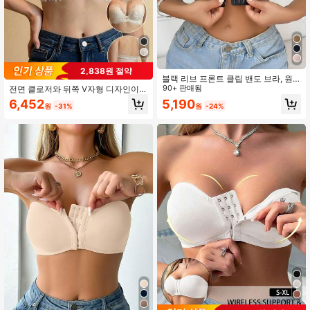
2,838원 절약
블랙 리브 프론트 클립 밴도 브라, 원
숄더 밴도 탑, 프론트 훅 디자인, 탈착
90+ 판매됨
전면 클로저와 뒤쪽 V자형 디자인이
식 패드
있는 AB컵 푸시업 레이스 브라, 중간
6,452
5,190
원
-31%
원
-24%
두께의 처짐 방지, 속옷