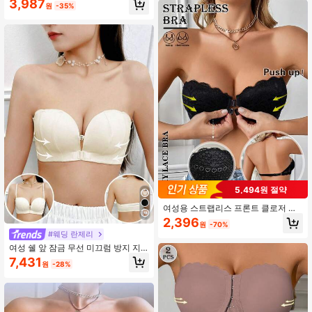
3,987
원
-35%
탄탄한 처짐 방지 지지, 편안함
5,494원 절약
여성용 스트랩리스 프론트 클로저 레
이스 푸쉬업 언더와이어 브라 백리스
2,396
원
-70%
논슬립 밴도 탑 하트 패턴 컵 란제리
#웨딩 란제리
속옷 브래지어
여성 쉘 앞 잠금 무선 미끄럼 방지 지
지 브라, 웨딩 및 이브닝 가운에 적합,
7,431
원
-28%
작은 가슴에 완벽, 란제리