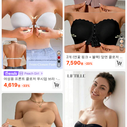
12
2개 (연꽃 핑크 + 블랙) 앞면 클로저 반
도 브라, 업그레이드된 미끄럼 방지 실
7,590
원
-23%
리콘, 무선 심리스 브라 (A-C 컵)
8
Peach Girl
여성용 프론트 클로저 푸시업 브라 -
편안하고 통기성 있는, 탈부착 가능한
4,619
원
-33%
어깨 스트랩, 2가지 착용 방법