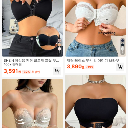
1.1M 팔로워
4.93
1.1M 팔로워
4.93
1.1M 팔로워
4.93
7
5
SHEIN 여성용 전면 클로저 프릴 엣지
웨딩 레이스 무선 앞 여미기 브라렛
1.1M 팔로워
4.93
가볍게 패딩된 푸시업 브라
100+ 판매됨
3,890
원
-25%
3,591
원
-32%
추정된
1.1M 팔로워
4.93
1.1M 팔로워
4.93