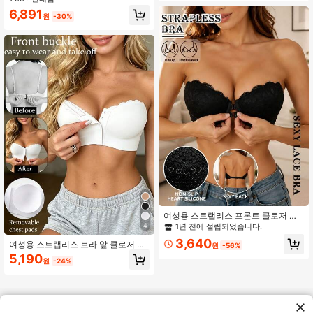
ss 브라, AB컵, 란제리
6,891
원
-30%
여성용 스트랩리스 프론트 클로저 레
이스 푸시업 언더와이어 브라, 백리스
4
1년 전에 설립되었습니다.
논슬립 밴도 란제리, 하트 모양 컵 브
3,640
여성용 스트랩리스 브라 앞 클로저 푸
라
원
-56%
시업 밴도 튜브 브라 보이지 않는 스트
5,190
원
-24%
랩 크롭 탑 브라 무선 브라렛 통기성
란제리 탑 브라, 웨딩