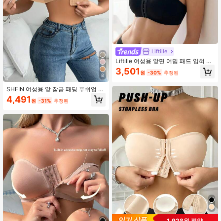
Liftille
Liftille 여성용 앞면 여밈 패드 입혀 가
슴 강조 브라
3,501
원
-30%
추정된
8
SHEIN 여성용 앞 잠금 패딩 푸쉬업 브
라
4,491
원
-31%
추정된
1,928원 절약