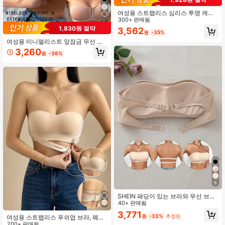
여성용 스트랩리스 심리스 투명 캐미
솔 브라, 1피스 모으는 통기성 무선 신
300+ 판매됨
부 란제리 세트
1,830원 절약
3,562
원
-35%
여성용 미니멀리스트 앞잠금 무선 브
라
3,260
원
-36%
6
SHEIN 패딩이 있는 브라와 무선 브라,
스트레이트 밴드
40+ 판매됨
3,771
원
-33%
추정된
여성용 스트랩리스 푸쉬업 브라, 웨딩
드레스, 백리스 드레스를 위한 seamle
200+ 판매됨