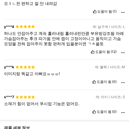
오ㅑㄴ전
편하고
잘
안
내려감
도움이 됨
(1)
y***4
색: 살구색 / 사이즈: L
하나도
안잡아주고
계속
흘러내림
흘러내린만큼
부유방강조됨
아래
가슴잡아주는
후크
따가움
안에
캡이
고정이아니고
움직이고
가슴
모양을
전혀
잡아주지
못함
편하게
입을분이면
ㄱㅊ을듯
도움이 됨
(12)
y***k
색: 블랙 / 사이즈: M
이미지랑
똑같고
이뻐요ㅠㅠㅠ!
도움이 됨
(0)
s***7
색: 카키 / 사이즈: S
소재가
힘이
없어서
푸시업
기능은
없어요.
도움이 됨
(0)
제품 세부 정보