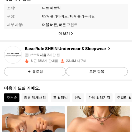
소재:
니트 패브릭
구성:
82% 폴리아미드, 18% 폴리우레탄
세부 사항:
더블 버튼, 버튼 프런트
더 보기
1.1M 팔로워
4.93
Base Rule SHEIN Underwear & Sleepwear
r***6
다음
2시간 전
L***z
가 탐색 중입니다
1.1M 팔로워
4.93
최근 18M개 판매됨
23.4M 재구매
팔로잉
모든 항목
1.1M 팔로워
4.93
마음에 드실 거예요.
추천순
의류 액세서리
홈 & 리빙
신발
가방 & 러기지
주얼리 &
1.1M 팔로워
4.93
1.1M 팔로워
4.93