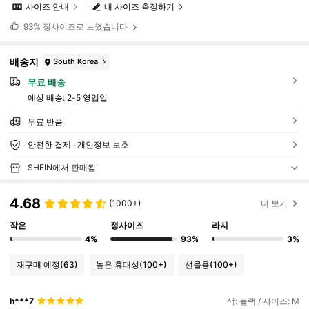
사이즈 안내
내 사이즈 측정하기
93%
정사이즈로 느꼈습니다
배송지
South Korea
무료 배송
예상 배송:
2-5 영업일
무료 반품
안전한 결제 · 개인정보 보호
SHEIN에서 판매됨
4.68
(1000+)
더 보기
작은
정사이즈
라지
4%
93%
3%
재구매 예정
(63)
높은 휴대성
(100+)
선물용
(100+)
h***7
색: 블랙 / 사이즈: M