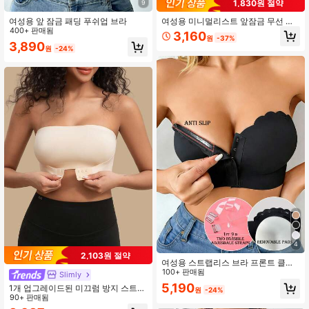
1,830원 절약
9
여성용 앞 잠금 패딩 푸쉬업 브라
여성용 미니멀리스트 앞잠금 무선 브
400+ 판매됨
라
3,160
원
-37%
3,890
원
-24%
4
2,103원 절약
여성용 스트랩리스 브라 프론트 클로
저 푸시업 밴도 튜브 브라 투명 스트랩
100+ 판매됨
Slimly
크롭 탑 브라 무선 브라렛 통기성 란제
5,190
1개 업그레이드된 미끄럼 방지 스트랩
원
-24%
리 탑 브라, 웨딩 게스트
리스 브라, 가슴 패드 포함, 앞면 잠금
90+ 판매됨
일체형 몰드 란제리, 작은 가슴을 위한