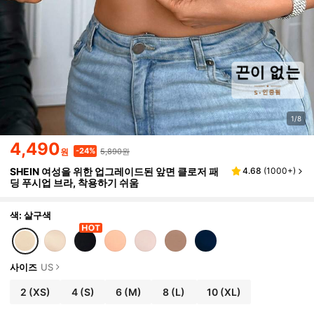
1/8
4,490
5,890원
-24%
원
SHEIN 여성을 위한 업그레이드된 앞면 클로저 패
4.68
(
1000+
)
딩 푸시업 브라, 착용하기 쉬움
색: 살구색
사이즈
US
2
(XS)
4
(S)
6
(M)
8
(L)
10
(XL)