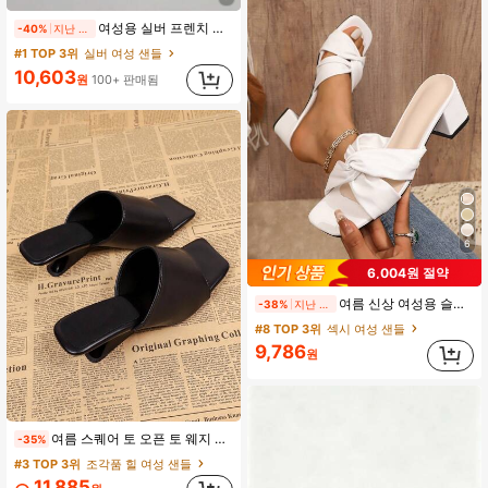
여성용 실버 프렌치 스퀘어 토 멀티 스트랩 매듭 슬리퍼 하이힐 샌들, 패셔너블한 미니멀리스트 우아한 스타일, 드레스, 파티 등에 적합, 2025년 여름 신상
-40%
지난 2일
#1 TOP 3위
실버 여성 샌들
10,603
원
100+ 판매됨
6
6,004원 절약
여름 신상 여성용 슬리퍼 굵은 굽 크리스크로스 슬립온 하이힐 캐주얼 패션 샌들
-38%
지난 2일
#8 TOP 3위
섹시 여성 샌들
9,786
원
여름 스퀘어 토 오픈 토 웨지 샌들, 편안하고 다용도 슬립온 여성용 하이힐 샌들
-35%
#3 TOP 3위
조각품 힐 여성 샌들
11,885