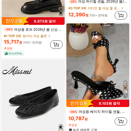
여성 하이힐 샌들, 2026년 봄/여름 신상 블랙 미드힐 키튼힐 샌들 장식 포함, 오픈토 야외 슬리퍼, 블랙 하이힐
-25%
#3 TOP 3위
키티언 힐 여성 힐 샌들
12,390
원
100+ 판매됨
8,873원 절약
여성용 로퍼 2026년 봄 신상 초인기 패션 다용도 레트로 편안한 라운드 토 굵은 굽 PU 신발
-36%
#1 TOP 3위
덩어리 여성 플랫
15,717
원
200+ 판매됨
추정된
QuickShip
5
6,103원 절약
여성용 베이지 하이힐 샌들, 오픈 토, 다용도 미니멀리스트 스타일, 여름
-36%
10,787
원
추정된
높은 재방문 고객