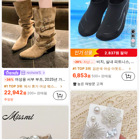
14
2,837원 절약
비치, 실내 피트니스, 통기성 좋은 퀵드라이 요가화 및 강 건너수영화용 Yink 커플 운동화
-29%
지난 2일
#1 TOP 3위
검은색 여성 아웃도어 슈즈
nichole'S
6,853
원
500+ 판매됨
여성용 서부 부츠, 2025년 가을/겨울 신상, 뾰족한 발가락 청키 힐 풀온 와이드 샤프트 서부 부츠, 주름진 무릎 위로 오지 않는 롱 부츠, 카우보이 부츠, 카우걸 부츠, 코첼라
-36%
높은 재방문 고객
#1 TOP 3위
에서 휴가 여성 웨스턴 부츠
22,942
원
200+ 판매됨
추정된