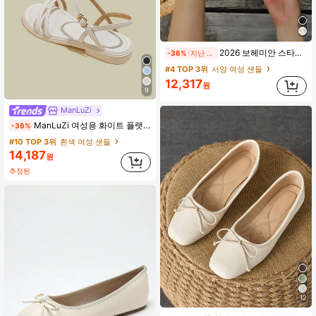
2026 보헤미안 스타일 여성 패션 새로운 두꺼운 밑창 웨지 샌들
-36%
지난 2일
#4 TOP 3위
서양 여성 샌들
12,317
원
9
ManLuZi
ManLuZi 여성용 화이트 플랫 오픈 토 스트랩 샌들, 미니멀리스트 얇은 스트랩 부드러운 바닥 비치 샌들 여름용
-36%
#10 TOP 3위
흰색 여성 샌들
14,187
원
추정된
12