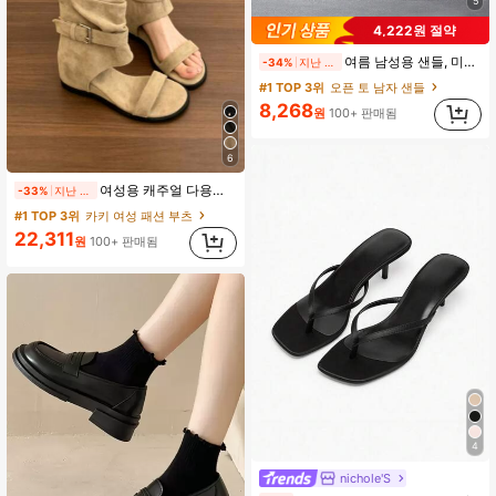
5
4,222원 절약
여름 남성용 샌들, 미끄럼방지 비치 플립플롭, 캐주얼하고 편안한 휴일 슬리퍼
-34%
지난 2일
#1 TOP 3위
오픈 토 남자 샌들
8,268
원
100+ 판매됨
6
여성용 캐주얼 다용도 일상 여행 바지 버클 디자인
-33%
지난 2일
#1 TOP 3위
카키 여성 패션 부츠
22,311
원
100+ 판매됨
4
nichole'S