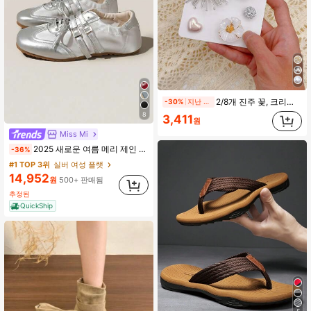
2/8개 진주 꽃, 크리스탈 부케, 나비, 인조 진주, 하트 모양 신발 장식 - 정원 신발, 클로그, 샌들 및 비치백을 맞춤화하기 위해 쉽게 설치하고 분리 가능한 DIY 신발 장식 - 휴일 파티 및 특별한 행사를 위한 완벽한 선물
-30%
지난 2일
8
3,411
원
Miss Mi
2025 새로운 여름 메리 제인 소프트 바닥 경량 통기성 발레 플랫, 패치워크 스포츠 캐주얼 신발
-36%
#1 TOP 3위
실버 여성 플랫
14,952
원
500+ 판매됨
추정된
QuickShip