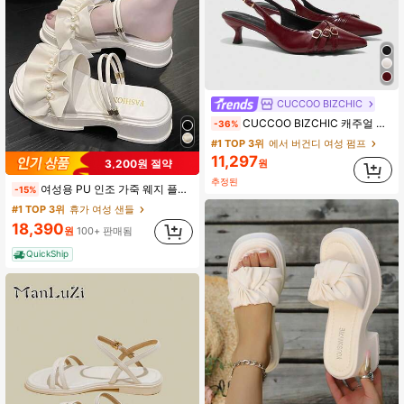
CUCCOO BIZCHIC
CUCCOO BIZCHIC 캐주얼 미니멀리스트 솔리드 컬러 뾰족코 여성 펌프스
-36%
#1 TOP 3위
에서 버건디 여성 펌프
11,297
원
3,200원 절약
추정된
여성용 PU 인조 가죽 웨지 플랫폼 샌들, 인조 진주와 러플 가장자리로 장식된, 플랫 슬라이드 샌들, 여성용 화이트 웨지 플랫폼 샌들, 발렌타인데이 봄/여름 의상, 미적
-15%
#1 TOP 3위
휴가 여성 샌들
18,390
원
100+ 판매됨
QuickShip