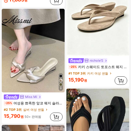
원
nichole'S
카키 스웨이드 토포스트 웨지 플립플롭 2026 여름 신상 여성 신발 야외 캐주얼 샌들 통근 레저 슈즈, 플립플롭, 휴가 필수품
-25%
#1 TOP 3위
카키 여성 샌들
15,190
원
9
Miss Mi
여성용 뾰족한 앞코 웨지 슬라이드 샌들, 새로운 여름 슬립온 뮬, 니치 디자인 하이힐 슈즈
-25%
#2 TOP 3위
실버 여성 샌들
15,790
원
50+ 판매됨