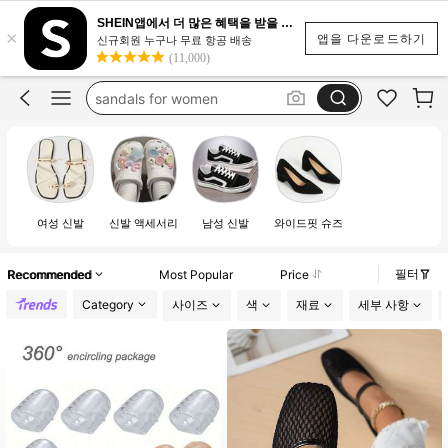
padel shoes
SHEIN앱에서 더 많은 혜택을 받을 수 있어요.
×
botas
앱을 다운로드하기
신규회원 누구나 무료 항공 배송
(11,000)
boot nữ
sandals for women
heels
padel shoes
여성 신발
신발 액세서리
남성 신발
와이드핏 슈즈
필터
Recommended
Most Popular
Price
Category
사이즈
색
재료
세부 사항