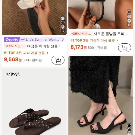
10
12
새로운 물방울 무늬 레이스 메쉬 여성 플랫 메리 제인 발레 슈즈, 편안한 일상 통근 통기성 슬립온 플랫 슈즈 여름용, 섬세하고 우아한, 어머니의 날 선물
-39%
지난 2일
Lily's Summer Women Shoes
#1 TOP 3위
기하학 여성 플랫
여성용 하이힐 샌들 1켤레, 유럽.미국 플러스 사이즈 어머니날 선물, 패셔너블하고 편안한 PU 미끄럼 방지 솔리드 컬러 청키 힐 주름 텍스처 라운드 토 오픈토 슬립온 하이힐, 힐 높이 5cm, 실내외 겸용, 귀엽고 고급스러운 데일리.파티.볼.휴가.홈.캠퍼스.모임.오피스용, 2026 봄/여름 신상 (약간 크게 나옴)
8,173
-37%
지난 2일
원
600+ 판매됨
#1 TOP 3위
파티 여성 샌들
9,568
원
300+ 판매됨