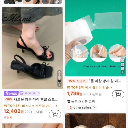
5
1롤 마찰 방지 힐 패드, 핑거 패드, 하이힐 및 가죽 신발용 투명 발 패드, 발가락 패드, 투명 방수 발목 패드
-27%
지난 2일
4
#1 TOP 3위
에서 클리어 인솔
1,739
Miss Mi
원
200+ 판매됨
새로운 리본 타이 앵클 스트랩 하이힐 샌들, 우아한 오픈 토 스퀘어 토 힐 여름용, 키튼 힐
-36%
높은 재방문 고객
#1 TOP 3위
비즈니스 캐주얼 여성 샌들
2
other sellers
12,402
원
200+ 판매됨
추정된