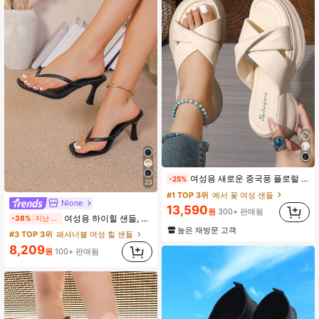
여성용 새로운 중국풍 플로럴 패턴 플랫폼 두꺼운 밑창 샌들, 여름 PU 가죽 키높이 부드러운 바닥 캐주얼 스포츠 비치 슈즈
-25%
23
#1 TOP 3위
에서 꽃 여성 샌들
Nione
13,590
원
300+ 판매됨
여성용 하이힐 샌들, 여름 페어리 스타일 얇은 힐 통 샌들, 헤어 슬라이드 토 비치 휴가 패션 크리스크로스 스트랩 슈즈, 데이트 나이트
-38%
지난 2일
높은 재방문 고객
#3 TOP 3위
패셔너블 여성 힐 샌들
8,209
원
100+ 판매됨