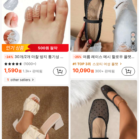
500원 절약
32
#1 TOP 3위
에서 다색 인솔
30개/2개 마찰 방지 통기성 실리콘 손가락 & 발가락 보호대, 부드러운 투명 천공 실리콘 손 & 발 패드 남성 & 여성용, 굳은살 방지 보호 슬리브, 야외, 체육관, 댄스, 휴가, 하이킹, 사이클링에 적합, 스포츠 신발, 캐주얼 신발, 하이힐, 농구화, 러닝화, 부츠, 졸업 시즌, 월드컵, 개학에 호환
여름 레이스 메시 할로우 플랫 슈즈, 여성 통기성 탄성 밴드 발레 슈즈, 일상 출퇴근용 캐주얼 편안한 슬립온 로퍼, 다용도
-24%
-25%
(1000+)
#1 TOP 3위
#1 TOP 3위
에서 다색 인솔
에서 다색 인솔
#1 TOP 3위
스포티 여성 플랫
(1000+)
(1000+)
1,590
10,090
원
1.3k+ 판매됨
원
300+ 판매됨
#1 TOP 3위
에서 다색 인솔
1
other sellers
(1000+)