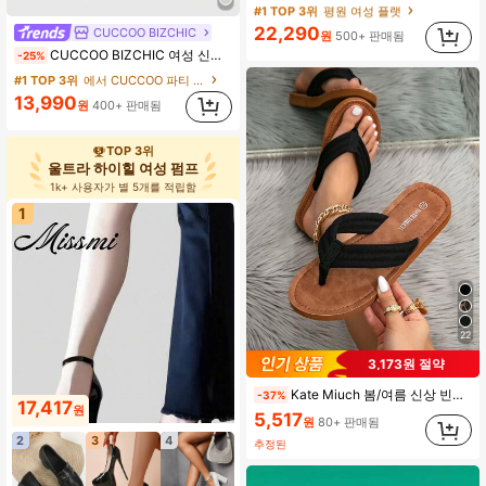
거의 매진!
거의 매진!
#1 TOP 3위
평원 여성 플랫
22,290
CUCCOO BIZCHIC
원
500+ 판매됨
거의 매진!
CUCCOO BIZCHIC 여성 신발 여성용 뾰족한 발가락, 얇은 하이힐, 블랙 멀티 스트랩 백 스트랩 우아한 우아한 출퇴근 여성용 하이힐 신발, 슬링백 신발, 일상적인 다용도 작업 및 쇼핑 여성용 신발에 적합
-25%
#1 TOP 3위
에서 CUCCOO 파티 신발 .
13,990
원
400+ 판매됨
TOP 3위
울트라 하이힐 여성 펌프
1k+ 사용자가 별 5개를 적립함
1
22
3,173원 절약
Kate Miuch 봄/여름 신상 빈티지 스타일 경량 통기성 오픈 토 블랙 & 플랫 샌들, 야외 착용에 적합, 우아하고 편안한 캐주얼 개인화 심플 비치 여행 휴가 샌들, 여성 플랫 플립 플롭, 프렌치 스트리트 스타일 스위트 블랙 야외 다기능 미끄럼 방지 슬라이드 슬리퍼, 실내 홈 여성 슬리퍼
-37%
17,417
원
5,517
원
80+ 판매됨
2
3
4
추정된