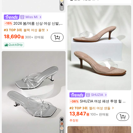
5
Miss Mi
2026 봄/여름 신상 여성 신발, 리본 장식 발레 플랫, 어머니의 날 선물
-15%
#3 TOP 3위
블랙 여성 플랫
18,690
원
300+ 판매됨
QuickShip
SHUZIA
SHUZIA 여성 패션 투명 힐 샌들
-36%
#2 TOP 3위
젤리 여성 샌들
13,847
원
100+ 판매됨
추정된
8