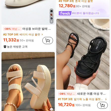
#2 TOP 3위
흰색 여성 플랫
12,780
원
80+ 판매됨
#리본이 돌아왔습니다
9
여성용 브라운 발레 플랫 슈즈, 로우탑 소프트 솔 편안한 경량 리본 장식 할머니 스타일 패션 업무 & 캐주얼 웨어, 봄/가을
-39%
지난 2일
#2 TOP 3위
베이지 여성 플랫
11,332
원
50+ 판매됨
높은 재방문 고객
새로운 여름 여성 두꺼운 밑창 웨지 힐 샌들, 여성 오픈토 플랫폼 로마 슬리퍼, 야외 해변 캐주얼 슈즈.,여행 필수품
-39%
지난 2일
#1 TOP 3위
발가락 노출 여성 플랫폼 & 웨지 샌들
16,720
원
100+ 판매됨