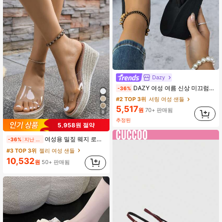
Dazy
DAZY 여성 여름 신상 미끄럼 방지 두꺼운 밑창 비치 샌들, 웨지 하이힐 끈 플립플롭, 야외 해변 결혼식에 이상적, 여행 필수품
-36%
#2 TOP 3위
셔링 여성 샌들
5,517
원
70+ 판매됨
8
추정된
5,958원 절약
여성용 밀짚 웨지 로프 오픈 토 슬리퍼, 여름 야외 착용을 위한 두꺼운 밑창의 높은 플랫폼 샌들
-36%
지난 2일
#3 TOP 3위
젤리 여성 샌들
10,532
원
50+ 판매됨