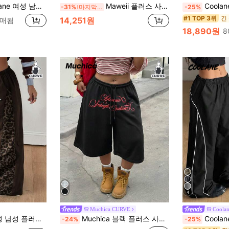
외출 짐 기본 일상복 스트릿웨어 캐주얼 배기 패턴 그레이 미드 라이즈 팬츠 프린트 스웨트팬츠 가을
Maweii 플러스 사이즈 여성 루즈핏 스트레이트 레그 캐주얼 프린트 팬츠, 스트리트, 휴가, 사무실 및 일상복에 적합
Coolane 여성 남성 플러스 사이즈 가을 겨울
-31%
마지막 3일
-25%
#1 TOP 3위
14,251원
판매됨
18,890원
8
4
Muchica CURVE
Coola
 오버사이즈 표범 무늬 패치워크 탄성 허리 와이드 레그 팬츠 초콜릿 브라운 가을
Muchica 블랙 플러스 사이즈 여성용 레터 프린트 드로스트링 허리 카프리 팬츠
Coolane 여성 & 남성 플러스 사이즈 
-24%
-25%