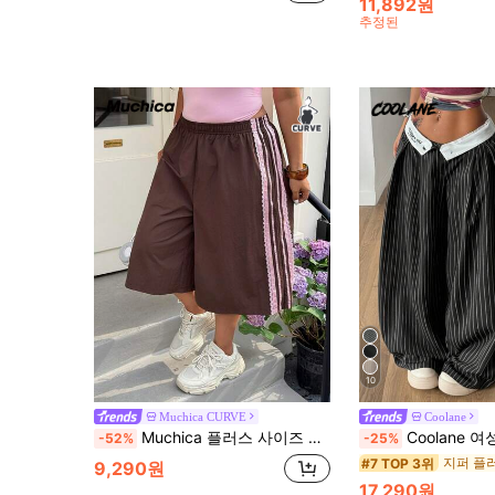
11,892원
추정된
10
Muchica CURVE
Coolane
Muchica 플러스 사이즈 여성 스트라이프 와이드 레그 루즈 캐주얼 카프리 팬츠
Coolane 여성 플러스 사이즈 여름 가을 빈티지 스트리트웨어 캐주얼 히피 스트라이프
-52%
-25%
#7 TOP 3위
9,290원
17,290원