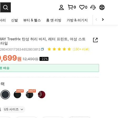
0
0
to select.
세서리
신발
뷰티 & 헬스
홈 앤 리빙
가방 & 러기지
스포츠 & 아웃
WAY TreetHx 탄성 허리 바지, 레터 프린트, 여성 스트
스타일
z260430172634652803812
(100+ 리뷰)
9,699
원
12,490원
-22%
ICE AND AVAILABILITY
료 배송
블랙
즈
US 사이즈