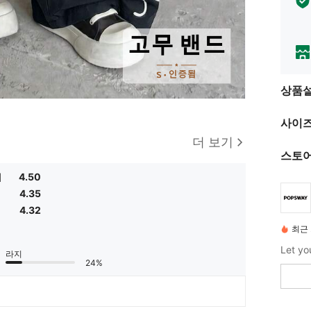
상품
사이즈
더 보기
스토어
치
4.50
4.35
4.32
최근 
라지
24%