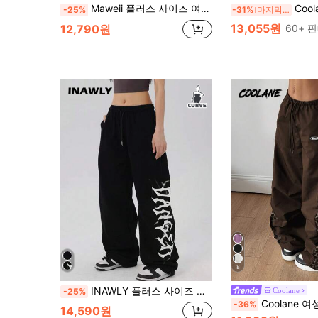
Maweii 플러스 사이즈 여성용 드로스트링 레그 캐주얼 팬츠
Coolane 여성 남성 플러스 사이즈 가을 
-25%
-31%
마지막 3일
13,055원
12,790원
60+ 
8
INAWLY 플러스 사이즈 캐주얼 레터 프린트 드로스트링 허리 스웨트팬츠 졸업, 개학, 졸업, 선생님, 가을 개학
Coolane
-25%
Coolane 여성 남성 플러스 사이즈 가을 스트리트웨어 카우보이 90년대 Y2K 캐주얼
-36%
14,590원