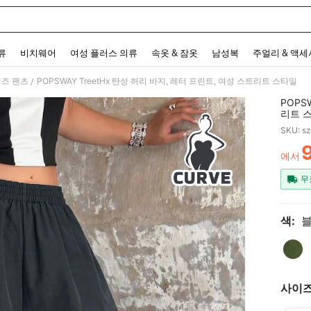
 and down arrow keys to navigate search 최근 검색어 and 검색 후 발견. Press Enter 
류
비치웨어
여성 플러스 의류
속옷 & 잠옷
남성복
주얼리 & 액
이즈 팬츠
POPSWAY TreetHx 탄성 허리 바지, 레터 프린트, 여성 스트리트 스타일
/
POPS
리트 
SKU: s
에서
PR
무
색:
사이