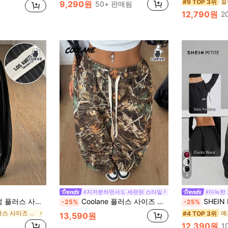
#9 TOP 3위
9,290원
50+ 판매됨
12,790원
2
4
#지저분하면서도 세련된 스타일
#아늑한
 오버사이즈 블랙 스트라이프 그래픽 엘라스틱 허리밴드 미드라이즈 바나나 팬츠
Coolane 플러스 사이즈 탄성 허리 루즈 스트레이트 레그 컬러 블록 바지
SHEIN PETITE CURVE 
-25%
-25%
지퍼 플러스 사이즈 바지
#4 TOP 3위
13,590원
12,390원
1