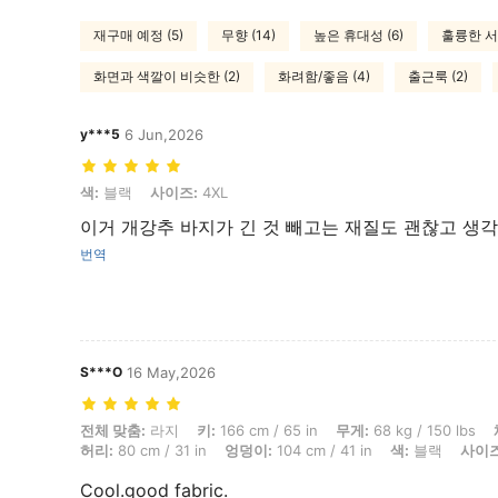
재구매 예정 (5)
무향 (14)
높은 휴대성 (6)
훌륭한 서비
화면과 색깔이 비슷한 (2)
화려함/좋음 (4)
출근룩 (2)
y***5
6 Jun,2026
색: 블랙, 사이즈: 4XL
색:
블랙
사이즈:
4XL
이거 개강추 바지가 긴 것 빼고는 재질도 괜찮고 생각
번역
S***O
16 May,2026
전체 맞춤: 라지, 키: 166 cm / 65 in, 무게: 68 kg / 150 lbs, 체형: 삼각형, 
전체 맞춤:
라지
키:
166 cm / 65 in
무게:
68 kg / 150 lbs
허리:
80 cm / 31 in
엉덩이:
104 cm / 41 in
색:
블랙
사이즈
Cool.good fabric.