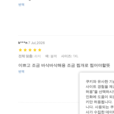
번역
k***n
7 Jul,2026
전체 맞춤: 라지, 색: 블랙, 사이즈: 1XL
전체 맞춤:
라지
색:
블랙
사이즈:
1XL
이쁘고 조금 바삭바삭해용 조금 찝개로 찝어야할뜻
번역
쿠키와 유사한 기
사이트 경험을 제공
허용"을 선택하시면
인화에 도움이 되
키만 허용됩니다.
니다. 사용되는 
리뷰 더 
사가 수집한 데이