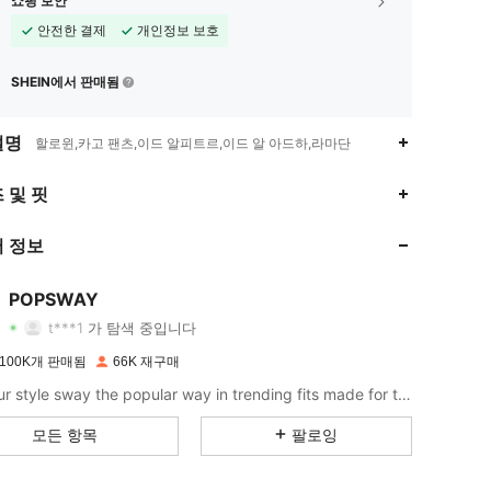
쇼핑 보안
안전한 결제
개인정보 보호
SHEIN에서 판매됨
설명
할로윈,카고 팬츠,이드 알피트르,이드 알 아드하,라마단
 및 핏
4.88
398
115K
 정보
4.88
398
115K
POPSWAY
t***1
가 탐색 중입니다
4.88
398
115K
등급
아이템
팔로워
100K개 판매됨
66K 재구매
Let your style sway the popular way in trending fits made for the ultimate It girl.
4.88
398
115K
모든 항목
팔로잉
4.88
398
115K