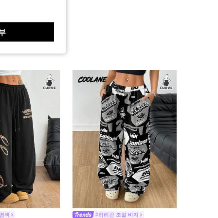
부
 염색
#허리끈 조절 바지