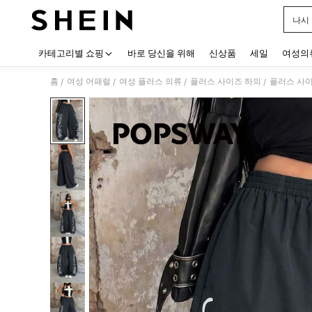
나시
Use up
카테고리별 쇼핑
바로 당신을 위해
신상품
세일
여성의
홈
여성 어패럴
여성 플러스 의류
플러스 사이즈 하의
플러스 사
/
/
/
/