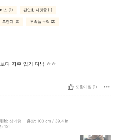
스 (1)
편안한 시곗줄 (1)
트렌디 (3)
부속품 누락 (2)
보다 자주 입거 다님 ㅎㅎ
도움이 됨 (1)
흉상: 100 cm / 39.4 in, 허리: 80 cm / 31 in, 엉덩이: 104 cm / 41 in, 색: 블랙, 사이즈
체형:
삼각형
흉상:
100 cm / 39.4 in
:
1XL