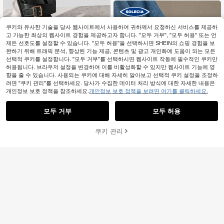
쿠키와 유사한 기술을 당사 웹사이트에서 사용하여 귀하께서 요청하신 서비스를 제공하
고 가능한 최상의 웹사이트 경험을 제공하고자 합니다. "모두 거부", "모두 허용" 또는 언
제든 선호도를 설정할 수 있습니다. "모두 허용"을 선택하시면 SHEIN의 쇼핑 경험을 보
완하기 위해 트래픽 분석, 향상된 기능 제공, 콘텐츠 및 광고 개인화에 도움이 되는 모든
선택적 쿠키를 설정합니다. "모두 거부"를 선택하시면 웹사이트 작동에 필수적인 쿠키만
허용됩니다. 브라우저 설정을 변경하여 이를 비활성화할 수 있지만 웹사이트 기능에 영
향을 줄 수 있습니다. 사용되는 쿠키에 대해 자세히 알아보고 선택적 쿠키 설정을 조정하
려면 "쿠키 관리"를 선택하세요. 당사가 수집한 데이터 처리 방식에 대한 자세한 내용은
4
개인정보 보호 정책을 참조하세요.
개인정보 보호 정책을 보려면 여기를 클릭하세요.
SHUZIA
모두 거부
모두 허용
SHUZIA 남성용 더블 버클 와이드 스
9,295
트랩 소프트 풋베드 프리미엄 인조 가
원
-63%
마지막 날
죽 블랙 슬라이드 샌들 – 지지력 좋고,
쿠키 관리
장바구니 담기
51% 할인!
미니멀하며, 다용도 발렌타인 데이
Solecia
Solecia 남성용 봄여름 신상 심플 더
11,890
블 벨트 일체형 오픈토 코르크 밑창 블
원
-47%
랙 플랫 슬리퍼 데일리 휴가용