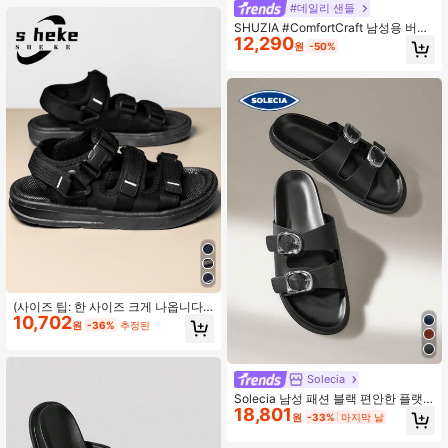
#데일리 샌들
SHUZIA #ComfortCraft 남성용 버클
12,290
토 루프 크로스 스트랩 소프트 풋베드
원
-50%
프리미엄 인조 가죽 블랙 끈 슬라이드
샌들 – 지지력, 미니멀 & 다용도
(사이즈 팁: 한 사이즈 크게 나옵니다)
10,702
소재: TPR 솔 + 웨빙/파인 메쉬 원단;
원
-36%
추정된
베스트셀러 남성용 피셔맨 샌들 슬리
퍼, 여름용 미끄럼 방지 내마모성 내구
성 있는 두꺼운 솔 페인팅 그래피티 솔
리드 컬러 편안한 부드러운 탄성 샌들,
Solecia
비치 오픈힐 오픈토 샌들
Solecia 남성 패션 블랙 편안한 플랫
18,801
보켄 비치 샌들 남성용
원
-33%
마지막 날