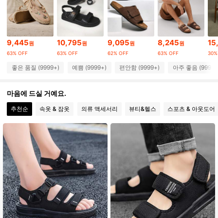
771K 팔로워
4.90
9,445
10,795
9,095
8,245
15
원
원
원
원
63% OFF
63% OFF
62% OFF
63% OFF
30%
771K 팔로워
4.90
좋은 품질 (9999+)
예쁨 (9999+)
편안함 (9999+)
아주 좋음 (9999+
771K 팔로워
4.90
마음에 드실 거예요.
추천순
속옷 & 잠옷
의류 액세서리
뷰티&헬스
스포츠 & 아웃도어
771K 팔로워
4.90
771K 팔로워
4.90
771K 팔로워
4.90
771K 팔로워
4.90