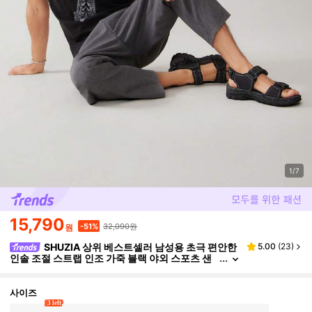
1/7
15,790
32,090원
-51%
원
SHUZIA 상위 베스트셀러 남성용 초극 편안한
5.00
(
23
)
인솔 조절 스트랩 인조 가죽 블랙 야외 스포츠 샌
들 - 내구성, 스포티 & 편안함
사이즈
3 left