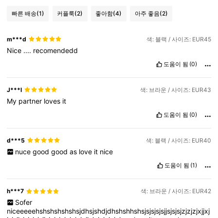
빠른 배송
(1)
커플룩
(2)
좋아함
(4)
아주 좋음
(2)
m***d
색: 블랙 / 사이즈: EUR45
Nice
....
recomendedd
도움이 됨
(0)
J***l
색: 브라운 / 사이즈: EUR43
My
partner
loves
it
도움이 됨
(0)
d***5
색: 블랙 / 사이즈: EUR40
nuce
good
good
as
love
it
nice
도움이 됨
(1)
h***7
색: 브라운 / 사이즈: EUR42
Sofer
niceeeeehshshshshshsjdhsjshdjdhshshhshsjsjsjsjsjjsjsjsjzjzjzjxjjxj