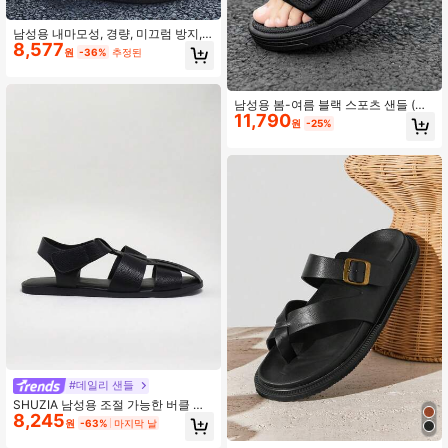
남성용 내마모성, 경량, 미끄럼 방지,
771K 팔로워
4.90
8,577
다목적, 통기성, 단순하고 부드러운 밑
원
-36%
추정된
창 샌들 여름 비즈니스 및 야외용
남성용 봄-여름 블랙 스포츠 샌들 (발
11,790
목 스트랩 포함)
원
-25%
#데일리 샌들
SHUZIA 남성용 조절 가능한 버클 스
8,245
트랩 샌들 - 편안한 일상 필수품
원
-63%
마지막 날