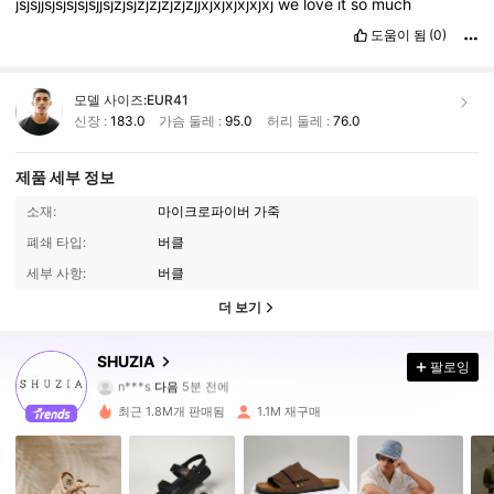
jsjsjjsjsjsjsjsjjsjzjsjzjzjzjzjzjjxjxjxjxjxjxj
we
love
it
so
much
도움이 됨
(0)
모델 사이즈:
EUR41
신장 :
183.0
가슴 둘레 :
95.0
허리 둘레 :
76.0
제품 세부 정보
소재:
마이크로파이버 가죽
폐쇄 타입:
버클
세부 사항:
버클
더 보기
771K 팔로워
4.90
SHUZIA
팔로잉
n***s
다음
5분 전에
최근 1.8M개 판매됨
1.1M 재구매
771K 팔로워
4.90
771K 팔로워
4.90