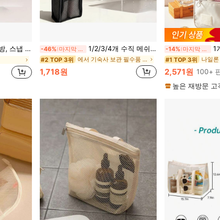
관 및 야외 여행에 적합, 대학 기숙사 필수품
1/2/3/4개 수직 메쉬 세면도구 가방, 앞주머니가 있는 휴대용 지퍼 화장품 수납 가방, 접이식 여행용 욕실 정리함, 화장품, 칫솔 및 개인 관리 용품에 적합, 가정, 기숙사, 체육관 및 단기 여행에 이상적
1개 다기능 여
-46%
마지막 2일
-14%
마지막 3일
에서 기숙사 보관 필수품 보관 가방
나일론
#2 TOP 3위
#1 TOP 3위
1,718원
2,571원
100+
높은 재방문 고