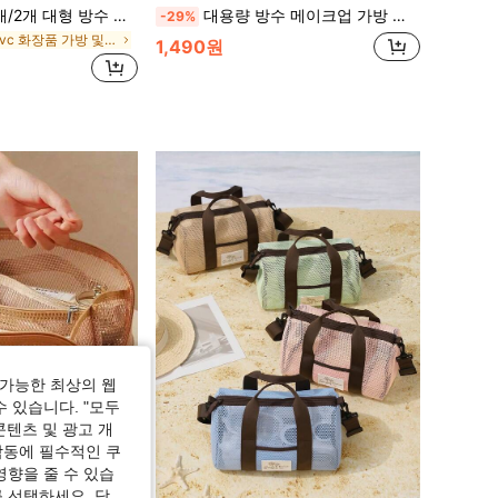
 세면 파우치, 세면도구 및 면도 키트용 다용도 파우치. 립스틱, 메이크업 브러시, 스킨케어, 휴대폰, 동전 및 소품 보관. 가정, 여행, 수영, 체육관, 기숙사, 유니섹스 비치 정리함에 적합
대용량 방수 메이크업 가방 지퍼 및 핸들 포함 - 투명 PVC 여행용 세면도구 가방, 수납 가방, 미니 메이크업 가방, 여행 필수품
-29%
에서 Pvc 화장품 가방 및 케이스
1,490원
가능한 최상의 웹
수 있습니다. "모두
콘텐츠 및 광고 개
작동에 필수적인 쿠
영향을 줄 수 있습
 선택하세요. 당