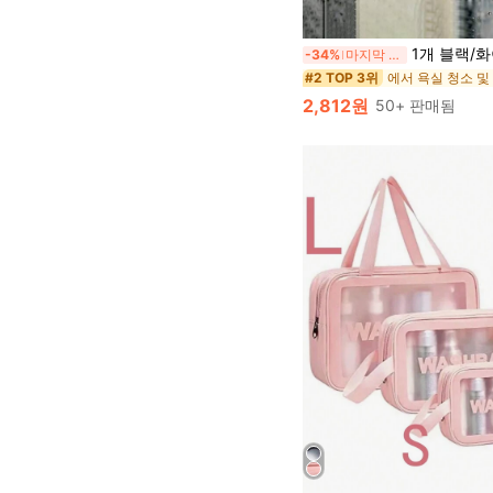
1개 블랙/화이트 메쉬 세면도구 수납 가방, 다기능 휴대용 걸이형 정리함, 세면도구 세트 분류 수납, 방수 & 방습 욕실 용품, 여
-34%
마지막 3일
#2 TOP 3위
2,812원
50+ 판매됨