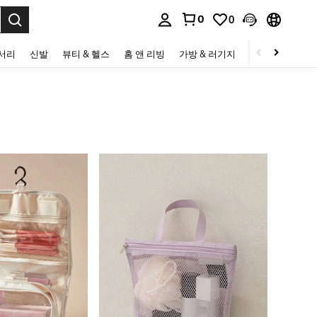
0
0
to select.
세서리
신발
뷰티 & 헬스
홈 앤 리빙
가방 & 러기지
스포츠 & 아웃