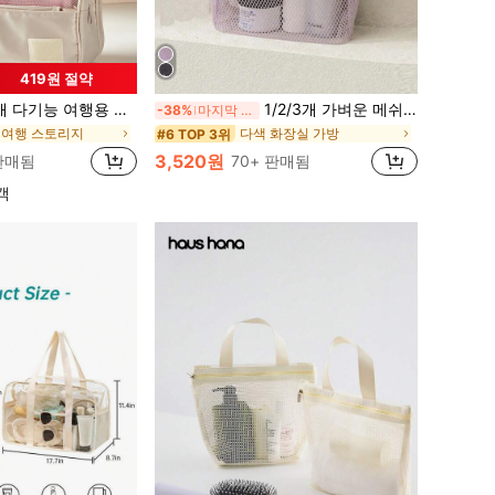
419원 절약
행용 세면도구 가방, 비치백, 비치 필수품, 비치 타월 홀더, 비치 액세서리, 여름 휴가 필수품, 휴대용, 방수
1/2/3개 가벼운 메쉬 샤워백, 지퍼 핸들 포함, 휴대용 걸이식 화장실 및 욕실 정리함, 신속 건조 기술 적용, 휴대용 화장품 토트백, 체육관 및 여행, 학교 준비물에 최적
-38%
마지막 3일
 여행 스토리지
다색 화장실 가방
#6 TOP 3위
3,520원
 판매됨
70+ 판매됨
객