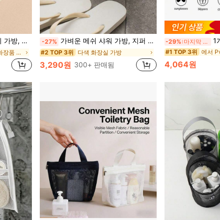
, 통기성 메쉬 스킨케어 제품 휴대 가방
가벼운 메쉬 샤워 가방, 지퍼 핸들 장착, 휴대용 화장실 및 욕실 정리함, 신속 건조 기술 적용, 휴대용 화장품 토트백, 체육관 및 여행용 화장품 가방, 메이크업 보관함, 메이크업 정리함, 여행 액세서리, 브러쉬 가방, 메이크업 용기, 여행 용품, 여행 필수품, 여성 액세서리, 여행 물품, 대학 방학, 크루즈 여름 휴가 필수품, 세면용품 가방, 핸드백 수납
1개/2개 투명
-27%
-29%
마지막 3일
#1 TOP 3위
에서 폴리에스터 화장품 가방 및 케이스
다색 화장실 가방
#2 TOP 3위
4,064원
3,290원
300+ 판매됨