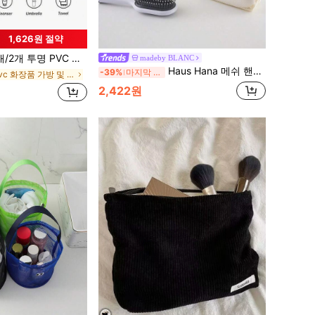
1,626원 절약
 PVC 비치백, 수영, 피트니스, 여행에 적합한 여러 개의 포켓과 지퍼 디자인이 있는 대용량 방수 투명 토트백
madeby BLANC
Haus Hana 메쉬 핸드백, 비어있는 수납 백, 샤워 배수구 백, 휴대용 메이크업 여행 해변 야외 스포츠 백
-39%
마지막 3일
에서 Pvc 화장품 가방 및 케이스
2,422원