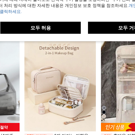
 실제 제품 사양에 따름)
레트로 정어리 패턴 유니섹스 접이식 화장품 가방, 넓은 지퍼 파우치, 다용도 세면도구 가방, 여행 필수품, 동전 지갑, 필통, 가족, 친구, 선생님을 위한 훌륭한 선물, 할로윈, 만우절, 개학, 졸업, 추수감사절, 생일, 파티
대용량 나일론 메쉬 화장품 가방, 통기성 멀티레이어 화장품 정리 가방, 휴대용 여행 메이크업 가방, 패션 여행 화장품 가방
터 처리 방식에 대한 자세한 내용은 개인정보 보호 정책을 참조하세요.
개
-35%
-27%
 클릭하세요.
통기성
#8 TOP 3위
2,389원
4,890원
모두 허용
모두 거
 절약