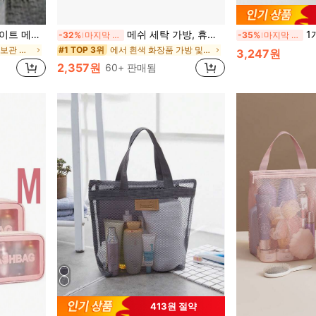
행 필수품, 해변, 화장품 수납 및 일상 가정용, 침실 장식, 개학 준비에 적합
메쉬 세탁 가방, 휴대용 보관 가방, 대용량 통기성 배수 망 가방, 여행용 화장품 가방, 국경 간 공급에 적합
1개 메쉬 통
-32%
마지막 3일
-35%
마지막 3일
에서 욕실 청소 및 보관 화장품 가방 및 케이스
에서 흰색 화장품 가방 및 케이스
#1 TOP 3위
3,247원
2,357원
60+ 판매됨
413원 절약