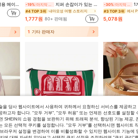
 콜렉션, 침실 콜렉션을 위한 화장실 정리 주머니, 대용량
지퍼 손잡이가 있는 경량 메쉬 샤워 백, 휴대용 걸이형 욕실 수납 백, 피트니스 및 여행에 적합, 화장품 백, 메이크업 정리함, 여행 액세서리, 브러시 백, 화장품 용기, 여행 필수품, 여성 액세서리, 대학 휴가, 크루즈 여행, 여름 휴가 필수품, 여성 세면도구 백, 세면도구 백, 핸드백으로 사용 가능
1개/2개 대형 방수 행잉
-19%
마지막 3일
-30%
마지막 3일
내마모성 여행 스토리지
#4 TOP 3위
#3 TOP 3위
1,777원
5,078원
80+ 판매됨
1
기타 판매자
술을 당사 웹사이트에서 사용하여 귀하께서 요청하신 서비스를 제공하고 
하고자 합니다. "모두 거부", "모두 허용" 또는 언제든 선호도를 설정할 
 SHEIN의 쇼핑 경험을 보완하기 위해 트래픽 분석, 향상된 기능 제공, 
는 모든 선택적 쿠키를 설정합니다. "모두 거부"를 선택하시면 웹사이트 
 브라우저 설정을 변경하여 이를 비활성화할 수 있지만 웹사이트 기능에 
쿠키에 대해 자세히 알아보고 선택적 쿠키 설정을 조정하려면 "쿠키 관리"를