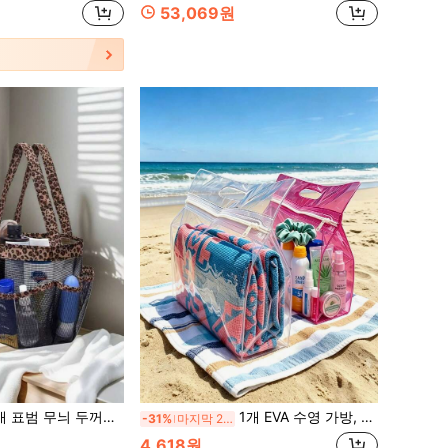
53,069원
 두꺼운 나일론 메쉬 8칸 욕실 수납 가방, 메쉬 샤워 바구니, 야외 메쉬 비치백, 욕실, 수영 수납 바구니
1개 EVA 수영 가방, 해변 또는 수영장 여행용 젖은 물건과 마른 물건 분리 보관 가방, 수영복 정리함, 지퍼 잠금, 가볍고 휴대하기 편리함, 수영복, 수건 및 여행 필수품에 적합, 해변, 수영장, 체육관, 휴가, 침실 장식, 개학에 이상적
-31%
마지막 2일
4,618원