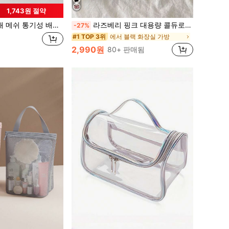
1,743원 절약
기성 배수 세탁 가방, 대용량 핸드헬드 목욕 가방, 건습 분리, 샤워, 해변, 수영 및 피트니스에 적합
라즈베리 핑크 대용량 콜듀로이 화장품 가방, 문구, 화장품, 디지털 제품 보관 및 여행용 정리 가방, 메이크업 가방, 화장품 가방, 휴가 정리 용기, 대용량 메이크업 정리기, 메이크업 케이스, 립스틱, 브러시, 스킨케어, 휴대폰, 동전, 소품용, 가정, 선물, 휴가, 축제 할로윈 크리스마스 다목적 사용, 보헤미안 느낌, 휴가 비치, 욕실, 침실 컬렉션, 대용량
-27%
에서 블랙 화장실 가방
#1 TOP 3위
2,990원
80+ 판매됨