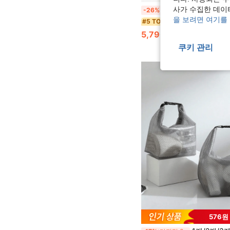
메쉬 샤워백 휴대용 빠른 건조 및 통기성 다용도 여행용 세면도구 가방 (소재는
사가 수집한 데이
-26%
을 보려면 여기를
다색 화장실 가방
#5 TOP 3위
5,790원
70+ 판매됨
쿠키 관리
576원