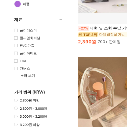
퍼플
재료
대형 및 소형 수납 가방, 스냅 클로저 - 휴대용, 여행 정리함, 접이식, 조절 가능한 크기, 건습 분리, 체육
-27%
폴리에스터
다색 화장실 가방
#1 TOP 3위
폴리염화비닐
2,390원
700+ 판매됨
PVC 가죽
폴리아미드
EVA
캔버스
더 보기
가격 범위 (KRW)
2,800원 미만
2,800원 - 3,000원
3,000원 - 3,200원
3,200원 이상