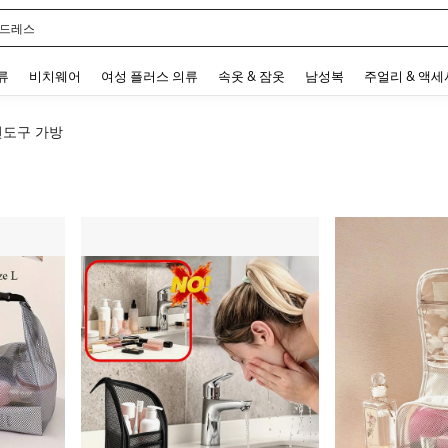
 드레스
 and down arrow keys to navigate search 최근 검색어 and 검색 후 발견. Press Enter 
류
비치웨어
여성 플러스 의류
속옷 & 잠옷
남성복
주얼리 & 액
면도구 가방