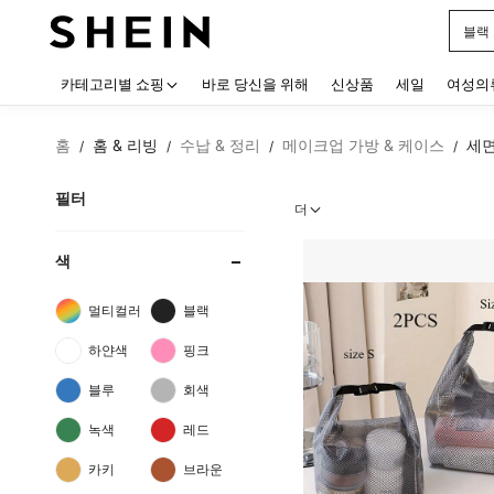
블랙
Use up
카테고리별 쇼핑
바로 당신을 위해
신상품
세일
여성의
홈
홈 & 리빙
수납 & 정리
메이크업 가방 & 케이스
세
/
/
/
/
필터
더
색
멀티컬러
블랙
하얀색
핑크
블루
회색
녹색
레드
카키
브라운