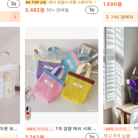
에서 귀엽다 여행 스토리지
#6 TOP 3위
1,690원
3,482원
50+ 판매됨
2
기타 판매자
실외 스포츠 가방 학교 준비물
1개 경량 메쉬 샤워 백, 대용량 휴대용 세면도구 백, 걸이형 욕실 수납 백, 편리한 경량 샤워 토트, 다기능 귀여운 화장품 수납 백
1개 표범 무늬
-44%
마지막 2일
-44%
마지막 3일
재고 8개 남음
2,243원