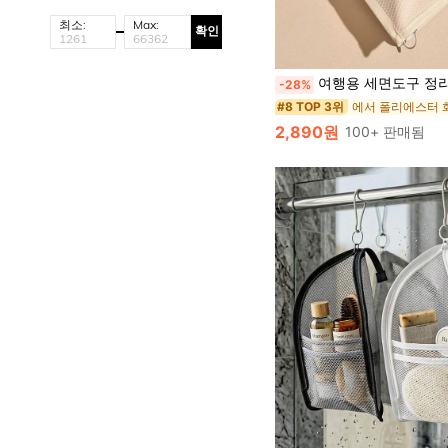
최소:
Max:
확인
여행용 세면도구 정리 가방, 야외용 방수 화장품 가방, 호텔 칫솔 홀더, 메이크업 가방, 대용량 휴대용 정리 가방
-28%
#8 TOP 3위
2,890원
100+ 판매됨