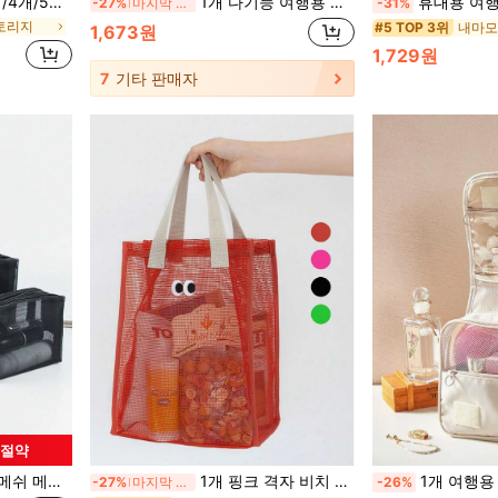
주머니, 아웃도어 스포츠 해변 휴대폰 보호 가방, 화장품 가방, 세면 용품 여행 가방, 화장 보관함, 비치 백, 휴가 필수품, 여행 필수품, 여성, 대학 기숙사 욕실
1개 다기능 여행용 메이크업 가방, 방수 욕실 화장품 가방, 대용량 PU 가죽 메이크업 정리함, 이중 레이어 수납 가방, 여성 여행 필수품, 크루즈 필수품, 여성 생일 신부 들러리 선물, 신상품, 파티 선물, 정원, 개학, 침실 장식, 개학
휴대용 여행용 세면도구 가방 걸이식 방수 화장
-27%
마지막 3일
-31%
토리지
내마모
#5 TOP 3위
1,673원
1,729원
7
기타 판매자
 절약
지갑, 스킨케어 가방, 휴가 해변, 욕실, 침실 및 기타 장소에 적합, 대용량
1개 핑크 격자 비치 백, 크로스보더 여행 비치 백, 수납 백, 핸드백, 귀여운 야외 세면도구 수영 백, 격자 수납 백, 여행 백
1개 여행용 세면도구 가방 메이크업 정리함 걸이식 화장품 가방 욕실 
-27%
마지막 3일
-26%