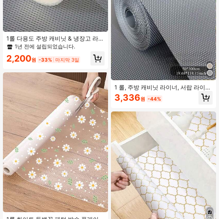
홈 데코레이션, 선반 종이, 라이너 롤,
방수, 범용, DIY, 공예, 공구함 라이너,
테이블 매트, 선물 아이디어
1롤 다용도 주방 캐비닛 & 냉장고 라이
너, 방수 & 내유성, EVA 소재 플라스틱
1년 전에 설립되었습니다.
서랍 라이너, 학교, 사무실, 가정, 여행
2,200
& 개학 용품에 적합
원
-33%
마지막 3일
1 롤, 주방 캐비닛 라이너, 서랍 라이
너, 방수 및 방유 캐비닛 라이너, 미끄
3,336
원
-44%
럼 방지 서랍 라이너, EVA 소재 접착제
없음, 주방 매트, 조리대 다이아몬드
패턴, 선반, 캐비닛, 냉장고, 테이블, 옷
장, 봄 여름 선택, 신부 들러리 선물,
방, 침실 장식, 침실 장식, 해변, 여행,
남성용, 여성용, 휴가, 귀여운 물건, 어
머니의 날 선물, 침실 장식, 정원, 주방
장식, 여름, 해변, 여행 필수품, 방 장
식, 스퀴시, 졸업