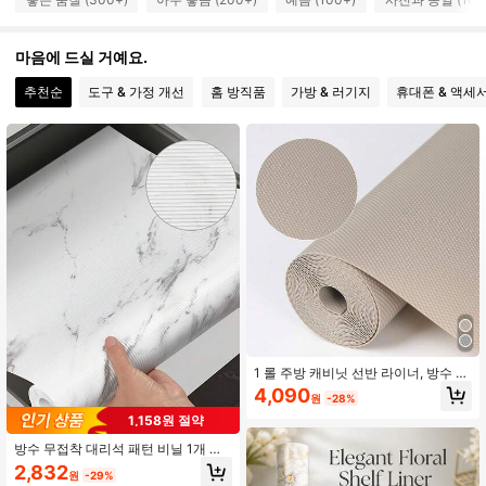
225 팔로워
4.79
마음에 드실 거예요.
추천순
도구 & 가정 개선
홈 방직품
가방 & 러기지
휴대폰 & 액세
225 팔로워
4.79
225 팔로워
4.79
225 팔로워
4.79
225 팔로워
4.79
225 팔로워
4.79
225 팔로워
4.79
1 롤 주방 캐비닛 선반 라이너, 방수 및
기름 방지 서랍 매트, EVA 소재 미끄럼
4,090
원
-28%
225 팔로워
방지 라이너 캐비닛, 조리대, 선반, 냉
4.79
장고, 테이블, 옷장용, 봄 여름 선택, 신
1,158원 절약
부 들러리 선물, 방, 침실 장식, 해변,
여행, 남성용, 여성용, 휴가, 귀여운 물
방수 무접착 대리석 패턴 비닐 1개 선
건, 어머니의 날 선물, 침실 장식, 정원,
반 라이너 - 미끄럼 방지 세탁 가능한
2,832
원
-29%
주방 장식, 여름, 해변, 여행 필수품, 방
주방 냉장고 찬장 팬트리 욕실용 캐비