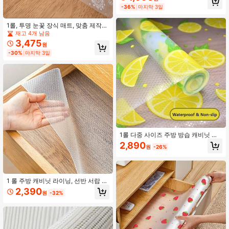
A 방수 냉장고 라이너, 캐비닛 라이너,
-36%
마지막 3일
심플한 플레이스매트. 수납, 주방용품,
주방용품, 룸 데코, 홈 데코용.
1롤, 투명 눈꽃 장식 매트, 맞춤 제작
가능, 주방 캐비닛 및 신발 캐비닛용
재고 4개 남음
방습 및 미끄럼 방지 매트, 다양한 크
3,475
원
기 제공
-30%
마지막 3일
1롤 다중 사이즈 주방 방습 캐비닛 라
이너, EVA 방수 & 내유성 캐비닛 매트,
2,890
원
-26%
식탁 캐비닛 방습 라이너, 서랍 라이
너, 세척이 쉬운, 미끄럼 방지 서랍 라
이너 종이, 주방 용품
1 롤 주방 캐비닛 라이닝, 선반 서랍 라
이닝, 캐비닛 매트 라이닝, 종이 방습,
2,390
원
-32%
방수, 방진 냉장고 테이블 매트, 학교,
사무실, 가정, 여행, 개학 용품, 봄 여름
선택, 신부 들러리 선물, 방, 침실 장식,
침실 장식, 해변, 여행, 남성용, 여성용,
휴가, 귀여운 물건, 어머니의 날 선물,