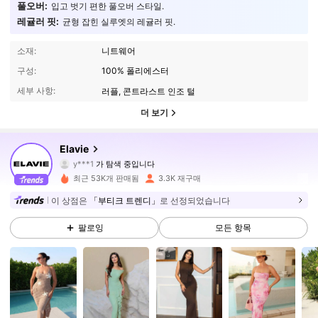
풀오버:
입고 벗기 편한 풀오버 스타일.
레귤러 핏:
균형 잡힌 실루엣의 레귤러 핏.
소재:
니트웨어
구성:
100% 폴리에스터
세부 사항:
러플, 콘트라스트 인조 털
더 보기
16K 팔로워
4.84
Elavie
y***1
가 탐색 중입니다
16K 팔로워
4.84
최근 53K개 판매됨
3.3K 재구매
16K 팔로워
4.84
이 상점은
「부티크 트렌디」
로 선정되었습니다
팔로잉
모든 항목
16K 팔로워
4.84
16K 팔로워
4.84
16K 팔로워
4.84