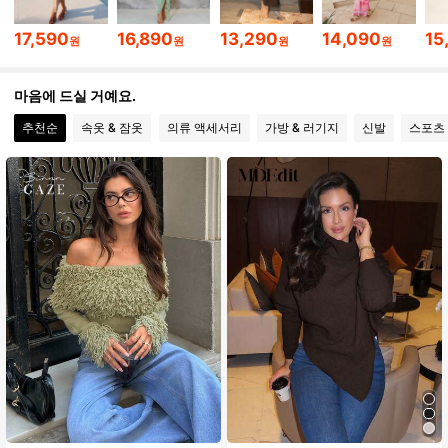
16K 팔로워
4.84
17,590
16,890
13,290
14,090
15
원
원
원
원
16K 팔로워
4.84
마음에 드실 거예요.
추천순
속옷 & 잠옷
의류 액세서리
가방 & 러기지
신발
스포츠
16K 팔로워
4.84
16K 팔로워
4.84
16K 팔로워
4.84