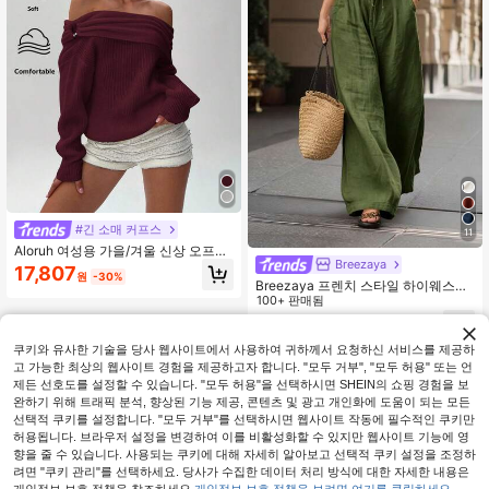
#긴 소매 커프스
11
Aloruh 여성용 가을/겨울 신상 오프숄
Breezaya
더 디자인 오픈 숄더 긴팔 니트 스웨터
17,807
원
-30%
Breezaya 프렌치 스타일 하이웨스트
루즈 와이드 레그 솔리드 컬러 여성용
100+ 판매됨
롱 팬츠, 우아하고 패셔너블한 여름,
11,390
원
-26%
봄 여름 가을 겨울에 적합, 휴가, 출퇴
근, 일상 착용, 파티, 해변, 캐주얼, 로
쿠키와 유사한 기술을 당사 웹사이트에서 사용하여 귀하께서 요청하신 서비스를 제공하
맨틱, 데이트, 다용도
고 가능한 최상의 웹사이트 경험을 제공하고자 합니다. "모두 거부", "모두 허용" 또는 언
제든 선호도를 설정할 수 있습니다. "모두 허용"을 선택하시면 SHEIN의 쇼핑 경험을 보
완하기 위해 트래픽 분석, 향상된 기능 제공, 콘텐츠 및 광고 개인화에 도움이 되는 모든
선택적 쿠키를 설정합니다. "모두 거부"를 선택하시면 웹사이트 작동에 필수적인 쿠키만
허용됩니다. 브라우저 설정을 변경하여 이를 비활성화할 수 있지만 웹사이트 기능에 영
향을 줄 수 있습니다. 사용되는 쿠키에 대해 자세히 알아보고 선택적 쿠키 설정을 조정하
려면 "쿠키 관리"를 선택하세요. 당사가 수집한 데이터 처리 방식에 대한 자세한 내용은