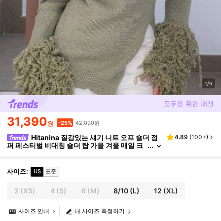
1/6
31,390
42,090원
-25%
원
Hitanina 질감있는 섀기 니트 오프 숄더 점
4.89
(
100+
)
퍼 페스티벌 비대칭 숄더 탑 가을 겨울 매일 크
리스마스 근무 사무실
사이즈
:
US
표준
2
(XS)
4
(S)
6
(M)
8/10
(L)
12
(XL)
사이즈 안내
내 사이즈 측정하기