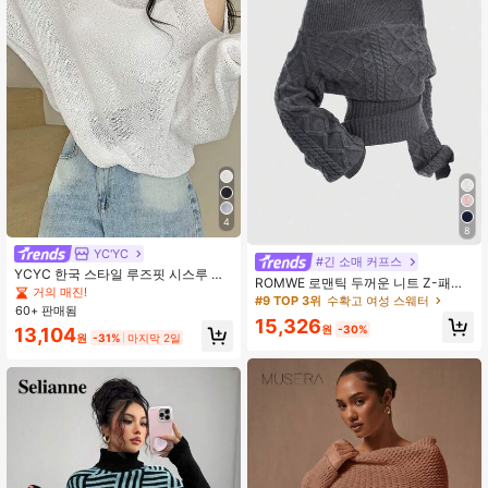
4
8
YC'YC
#긴 소매 커프스
YCYC 한국 스타일 루즈핏 시스루 숄
ROMWE 로맨틱 두꺼운 니트 Z-패턴
더 컷아웃 드롭 숄더 긴팔 니트 스웨터
거의 매진!
딥 플로럴 그레이 오프숄더 랜턴 슬리
#9 TOP 3위
수확고 여성 스웨터
탑
60+ 판매됨
브 풀오버 스웨터
15,326
원
-30%
13,104
원
-31%
마지막 2일