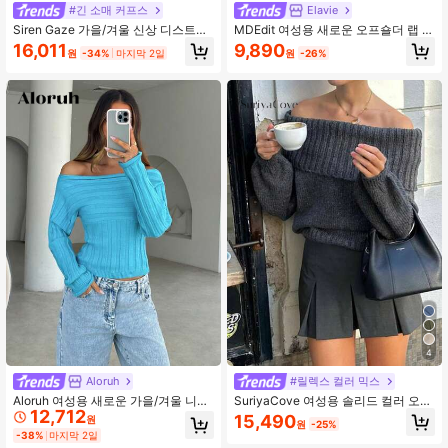
#긴 소매 커프스
Elavie
Siren Gaze 가을/겨울 신상 디스트레
MDEdit 여성용 새로운 오프숄더 랩 롱
스드 오프숄더 프린지 여성용 스웨터
스웨터, 밀키 화이트, 가을/겨울
16,011
9,890
원
-34%
마지막 2일
원
-26%
4
Aloruh
#릴렉스 컬러 믹스
Aloruh 여성용 새로운 가을/겨울 니트
SuriyaCove 여성용 솔리드 컬러 오프
12,712
스웨터, 달콤하고 섹시한 오프숄더 빈
숄더 긴팔 루즈 캐주얼 스웨터, 가을/
15,490
원
원
-25%
티지 리브 슬림핏 긴팔 블루-그린 베
겨울, 긴팔 상의, 니트 풀오버 가을
-38%
마지막 2일
이스 레이어 스웨터