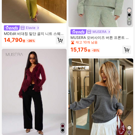
4
Elavie
MUSERA
MDEdit 비대칭 밑단 골지 니트 스웨터
MUSERA 오버사이즈 버튼 프론트 하
봄 Y2K 90년대 캐주얼 귀여운 여름 결
14,790
원
-26%
이넥 니트 점퍼 겨울 외출 일상 밤 외
혼식 하객 휴가 가을 밤 외출 가을 겨
재고 10개 남음
출 캐주얼 쿨 스트릿웨어 워싱 이브닝
울 매일 크리스마스 할로윈
15,175
파티 우아한 크리스마스
원
-51%