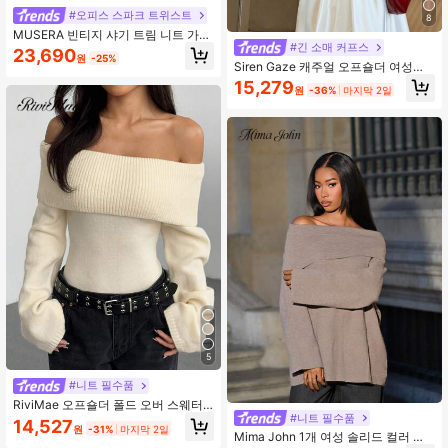
#오피스 스파크 트위스트
8
MUSERA 빈티지 샤기 트림 니트 가디
#긴 소매 커프스
건 봄 Y2K 90년대 캐주얼 귀여운 여름
23,690
원
-25%
휴가 여름 축제 개학 겨울 일상 업무
Siren Gaze 캐주얼 오프숄더 여성용
시크 스웨터 발렌타인데이
솔리드 컬러 긴팔 스웨터, 오프숄더 스
15,279
원
-36%
마지막 2일
웨터, 그레이 스웨터, 가을 스웨터, 가
을 여성 스웨터, 여성 스웨터, 가을 스
웨터, 가을 아웃핏, 외출용, 긴팔 탑
5
#니트 필수품
RiviMae 오프숄더 폴드 오버 스웨터,
#니트 필수품
긴팔 상의 니트 풀오버 가을 겨울 스웨
14,527
원
-31%
마지막 2일
터
Mima John 1개 여성 솔리드 컬러 루