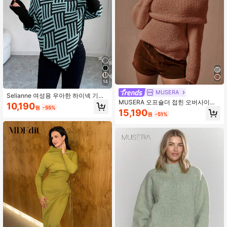
14
MUSERA
Selianne 여성용 우아한 하이넥 기하
MUSERA 오프숄더 접힌 오버사이즈
학적 텍스처 판초 스웨터, 컬러 블록,
10,190
원
-55%
케이블 니트 점퍼 캐주얼 귀여운 아늑
가정 및 여행에 적합, 봄/가을
15,190
원
-51%
한