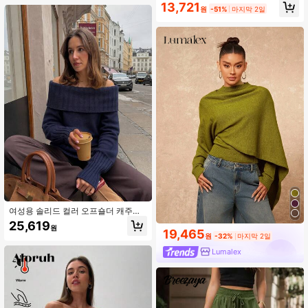
즈 오프 숄더 긴팔 스웨터, 가을 여성
13,721
원
-51%
마지막 2일
의류
여성용 솔리드 컬러 오프숄더 캐주얼
데일리 긴팔 스웨터
25,619
원
19,465
원
-32%
마지막 2일
Lumalex