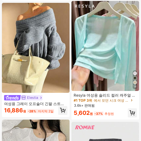
14
Resyla 여성용 솔리드 컬러 캐주얼 경
Elestia
량 가디건, 봄/여름
#1 TOP 3위
에서 모던 시크 여성 니트웨어
여성용 그레이 오프숄더 긴팔 스트라
3.6k+ 판매됨
이프 텍스처 니트 스웨터, 프렌치 우아
16,886
원
-28%
마지막 2일
5,602
한 섹시 캐주얼 다용도 데이트 휴가 외
원
-37%
추정된
출 스웨터, 가을 겨울