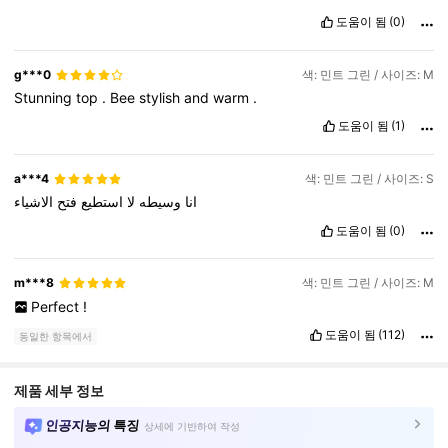
도움이 됨
(0)
g***0
색: 민트 그린 / 사이즈: M
Stunning
top
.
Bee
stylish
and
warm
.
도움이 됨
(1)
a***4
색: 민트 그린 / 사이즈: S
انا
وسيطه
لا
استطيع
فتح
الاشياء
도움이 됨
(0)
m***8
색: 민트 그린 / 사이즈: M
Perfect
!
도움이 됨
(112)
동일한 항목에서
제품 세부 정보
인공지능의 특징
상세에 기반하여 작성