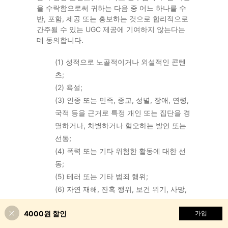
을 수락함으로써 귀하는 다음 중 어느 하나를 수
반, 포함, 제공 또는 홍보하는 것으로 합리적으로
간주될 수 있는 UGC 제공에 기여하지 않는다는
데 동의합니다.
(1) 성적으로 노골적이거나 외설적인 콘텐
츠;
(2) 욕설;
(3) 인종 또는 민족, 종교, 성별, 장애, 연령,
국적 등을 근거로 특정 개인 또는 집단을 경
멸하거나, 차별하거나 혐오하는 발언 또는
선동;
(4) 폭력 또는 기타 위험한 활동에 대한 선
동;
(5) 테러 또는 기타 범죄 행위;
(6) 자연 재해, 잔혹 행위, 보건 위기, 사망,
갈등 또는 기타 비극적 사건과 관련된 무신
4000원 할인
가입
경하거나 공격적인 발언;
(7) 괴롭힘, 따돌림 또는 위협;