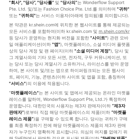
"회사", "당사”, "당사를”
및
"당사의”
는 Wonderflow Support
Pte. Ltd. 및/또는 Fashion Choice Pte. Ltd.를 의미하며
"귀하"
또는
"귀하의"
는 서비스 이용자(아래에 정의됨)를 의미합니다).
본 약관은 kr.shein.com에 위치한 본 웹사이트를 통해 제공되는
모든 서비스를 포함하여(이하 kr.shein.com 및
m.shein.com/kr
등 당사가 운영하는 현지화 버전을 포함한
"사이트"
) 관련 모바
일 애플리케이션(이하
"앱"
), 마켓플레이스, 소셜 미디어 플랫폼
상의 당사 계정 및 팬 페이지(이하
"소셜 미디어 계정"
), 당사 및
그 계열사와의 기타 모든 서면, 전자적, 구두 커뮤니케이션, 또
는 당사 또는 당사 계열사가 소유하거나, 라이선스를 받아 운영
하며, 본 사이트 및/또는 앱으로 하이퍼링크되는 모든 웹사이
트, 페이지, 기능, 콘텐츠(이하 사이트 및 앱을 포함, 총칭하여
"서비스"
)의 이용에 적용됩니다.
"
마켓플레이스"
는 본 사이트 및 앱에서 제공되는 온라인 마켓플
레이스를 말하며, Wonderflow Support Pte, Ltd.가 특정하여
운영합니다. 대한민국의 사용자는 제3자 판매자(이하
“제3자
판매자”
)로부터 직접 해당 마켓플레이스의 제품(이하
“마켓플
레이스 제품”
)을 구매할 수 있도록 합니다. 당사는 귀하가 구매
를 최종 확정하기 전에 해당 마켓플레이스 제품의 제3자 판매
자가 누구인지 명확하게 표시합니다. 의심의 여지를 없애기 위
해 SHEIN에서 판매한 것으로 표시된 제품(이하
“SHEIN 제품”,