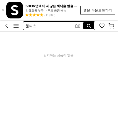
반바지
SHEIN앱에서 더 많은 혜택을 받을 수 있어요.
×
앱을 다운로드하기
신규회원 누구나 무료 항공 배송
나시
(11,000)
원피스
비키니
수영복
반바지
나시
일치하는 상품이 없음.