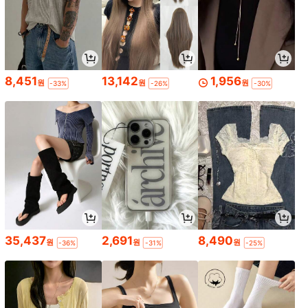
8,451
13,142
1,956
원
원
원
-33%
-26%
-30%
35,437
2,691
8,490
원
원
원
-36%
-31%
-25%