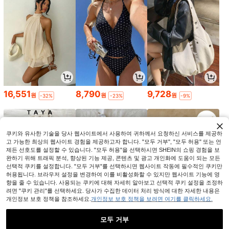
16,551
8,790
9,728
원
원
원
-32%
-23%
-9%
쿠키와 유사한 기술을 당사 웹사이트에서 사용하여 귀하께서 요청하신 서비스를 제공하
고 가능한 최상의 웹사이트 경험을 제공하고자 합니다. "모두 거부", "모두 허용" 또는 언
제든 선호도를 설정할 수 있습니다. "모두 허용"을 선택하시면 SHEIN의 쇼핑 경험을 보
완하기 위해 트래픽 분석, 향상된 기능 제공, 콘텐츠 및 광고 개인화에 도움이 되는 모든
선택적 쿠키를 설정합니다. "모두 거부"를 선택하시면 웹사이트 작동에 필수적인 쿠키만
허용됩니다. 브라우저 설정을 변경하여 이를 비활성화할 수 있지만 웹사이트 기능에 영
향을 줄 수 있습니다. 사용되는 쿠키에 대해 자세히 알아보고 선택적 쿠키 설정을 조정하
려면 "쿠키 관리"를 선택하세요. 당사가 수집한 데이터 처리 방식에 대한 자세한 내용은
개인정보 보호 정책을 참조하세요.
개인정보 보호 정책을 보려면 여기를 클릭하세요.
6,880
4,941
6,790
원
원
원
-40%
-32%
-24%
모두 거부