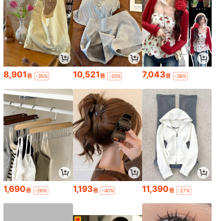
8,901
10,521
7,043
원
원
원
-35%
-33%
-36%
1,690
1,193
11,390
원
원
원
-26%
-40%
-27%