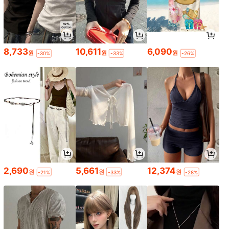
8,733
10,611
6,090
원
원
원
-30%
-33%
-26%
2,690
5,661
12,374
원
원
원
-21%
-33%
-28%