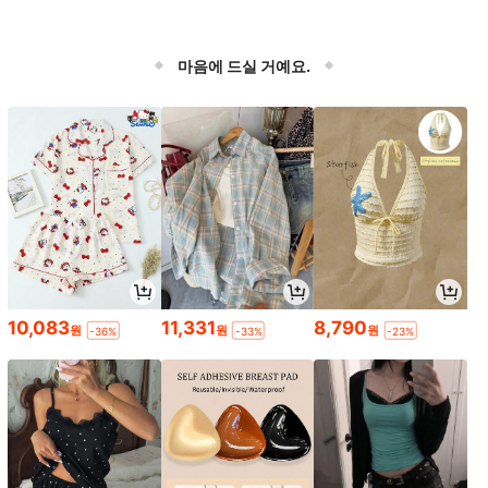
마음에 드실 거예요.
10,083
11,331
8,790
원
원
원
-36%
-33%
-23%