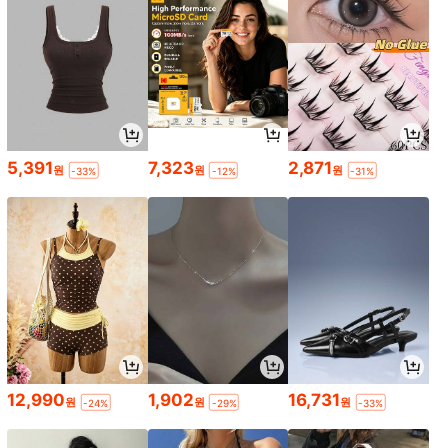
5,391
7,323
2,871
원
원
원
-33%
-12%
-31%
12,990
1,902
16,731
원
원
원
-24%
-29%
-33%