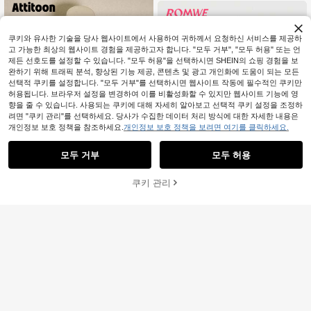
름 의류에 적합
쿠키와 유사한 기술을 당사 웹사이트에서 사용하여 귀하께서 요청하신 서비스를 제공하
고 가능한 최상의 웹사이트 경험을 제공하고자 합니다. "모두 거부", "모두 허용" 또는 언
제든 선호도를 설정할 수 있습니다. "모두 허용"을 선택하시면 SHEIN의 쇼핑 경험을 보
완하기 위해 트래픽 분석, 향상된 기능 제공, 콘텐츠 및 광고 개인화에 도움이 되는 모든
선택적 쿠키를 설정합니다. "모두 거부"를 선택하시면 웹사이트 작동에 필수적인 쿠키만
허용됩니다. 브라우저 설정을 변경하여 이를 비활성화할 수 있지만 웹사이트 기능에 영
향을 줄 수 있습니다. 사용되는 쿠키에 대해 자세히 알아보고 선택적 쿠키 설정을 조정하
려면 "쿠키 관리"를 선택하세요. 당사가 수집한 데이터 처리 방식에 대한 자세한 내용은
개인정보 보호 정책을 참조하세요.
개인정보 보호 정책을 보려면 여기를 클릭하세요.
모두 거부
모두 허용
쿠키 관리
6
장바구니 담기
23% 할인!
9
Attitoon
#8 TOP 3위
에서 칼라 여성 상의, 블라우스 & 티
ROMWE
거의 매진!
Attitoon 여성용 여름 캐주얼 다용도
ROMWE J-Fashion Y2K 시크 아일렛
솔리드 컬러 반팔 티셔츠
#8 TOP 3위
#8 TOP 3위
에서 칼라 여성 상의, 블라우스 & 티
에서 칼라 여성 상의, 블라우스 & 티
장식 스트리트 스타일 여성 Kpop 탱크
90+ 판매됨
70+ 판매됨
거의 매진!
거의 매진!
탑
6,951
원
-26%
#8 TOP 3위
에서 칼라 여성 상의, 블라우스 & 티
13,590
원
-25%
거의 매진!