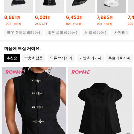
4.2M 팔로워
4.91
8,991
6,021
6,452
7,995
7,
원
원
원
원
100+ 판매됨
24% OFF
90+ 판매됨
90+ 판매됨
30
4.2M 팔로워
4.91
매우 귀여움 (9999+)
좋은 품질 (9999+)
예쁨 (9999+)
사진과 동일 (
마음에 드실 거예요.
4.2M 팔로워
4.91
추천순
속옷 & 잠옷
의류 액세서리
가방 & 러기지
주얼리 & 시계
4.2M 팔로워
4.91
4.2M 팔로워
4.91
4.2M 팔로워
4.91
4.2M 팔로워
4.91