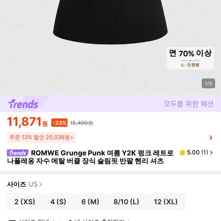
1/5
11,871
15,490원
-23%
원
주문 13% 할인 20,036원+
ROMWE Grunge Punk 여름 Y2K 펑크 레트로
5.00
(
1
)
나폴레옹 자수 메탈 버클 장식 슬림핏 반팔 헨리 셔츠
사이즈
US
2
(XS)
4
(S)
6
(M)
8/10
(L)
12
(XL)