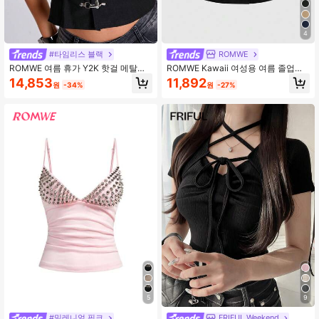
4.2M 팔로워
4.91
4
#타임리스 블랙
ROMWE
ROMWE 여름 휴가 Y2K 핫걸 메탈릭
ROMWE Kawaii 여성용 여름 졸업식
버클 슬림핏 스탠드 칼라 오픈 프론트
의상 빈티지 대학 스타일 피터팬 칼라
14,853
11,892
원
-34%
원
-27%
베스트
귀여운 캐주얼 블라우스
5
9
#밀레니얼 핑크
FRIFUL Weekend