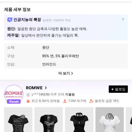
제품 세부 정보
인공지능의 특징
상세에 기반하여 작성
원단:
깔끔한 원단 감촉과 다양한 활용도 높은 매력.
캐주얼:
일상에서 편안하게 즐기는 데일리 룩.
소재:
원단
구성:
95% 면, 5% 폴리우레탄
안감:
언라인드
더 보기
ROMWE
4.2M 팔로워
4.91
팔로잉
y***5
이(가)
하루 전에
지불됨
r***2
다음
10분 전에
최근 8.1M개 판매됨
7.4M 재구매
팔로워 급증 18%
4.2M 팔로워
4.91
4.2M 팔로워
4.91