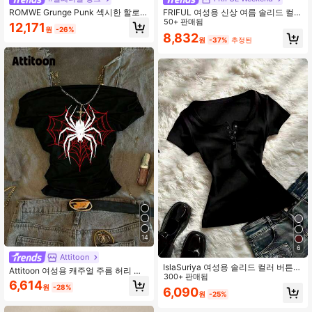
ROMWE Grunge Punk 섹시한 할로윈
FRIFUL 여성용 신상 여름 솔리드 컬러
다크 펑크 리벳 패치워크 여성 탑
플리츠 드로스트링 리본 허리 셔링 슬
50+ 판매됨
12,171
원
-26%
림핏 캐주얼 활용도 높은 외출용 티셔
8,832
원
-37%
추정된
츠 탑
14
6
Attitoon
IslaSuriya 여성용 솔리드 컬러 버튼
Attitoon 여성용 캐주얼 주름 허리 스
하프 플래킷 캐주얼 반팔 티셔츠
300+ 판매됨
퀘어 넥 핏 반팔 티셔츠, 미니멀리스트
6,614
원
-28%
빈티지 펑크 Y2K 다용도 스파이더 웹
6,090
원
-25%
스파이더 블랙 & 레드 프린트 패턴 티
셔츠, 여름, 파티, 음악 축제, 고딕, 여