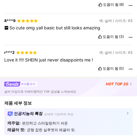
도움이 됨
(6)
8***9
색: 실버 / 사이즈: XS
So
cute
omg
yall
basic
but
still
looks
amazing
도움이 됨
(3)
r***2
색: 실버 / 사이즈: XS
Love
it
!!!!
SHEIN
just
never
disappoints
me
!
도움이 됨
(0)
HOT
TOP 20
#크롬코어
실버 마감으로 미래지향적인 Y2K 감성을 느껴보세요.
제품 세부 정보
인공지능의 특징
상세에 기반하여 작성
캐주얼:
편안하고 스타일링하기 쉬운
레귤러 핏:
균형 잡힌 실루엣의 레귤러 핏.