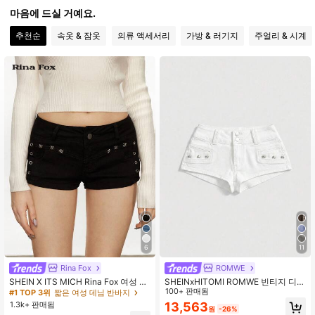
마음에 드실 거예요.
추천순
속옷 & 잠옷
의류 액세서리
가방 & 러기지
주얼리 & 시계
4.2M 팔로워
4.91
4.2M 팔로워
4.91
4.2M 팔로워
4.91
4.2M 팔로워
4.91
4.2M 팔로워
4.91
6
11
Rina Fox
ROMWE
SHEIN X ITS MICH Rina Fox 여성 펑
SHEINxHITOMI ROMWE 빈티지 디스
크 스타일 찢어진 스키니 데님 반바지
트레스드 로우 웨이스트 섹시 스터드
100+ 판매됨
#1 TOP 3위
짧은 여성 데님 반바지
스컬 여성 데님 반바지
1.3k+ 판매됨
13,563
원
-26%