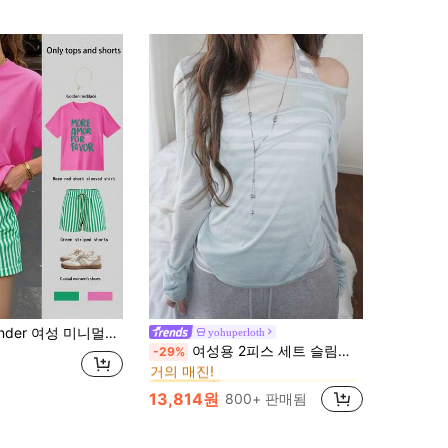
스트 프린트 라운드 넥 반팔 상의 및 스트라이프 반바지 2피스 세트
yohuperloth
에서 여성 투피스 의상
#1 TOP 3위
여성용 2피스 세트 슬림핏 반투명 스파게티 스트랩 스트라이프 캐미솔 탑 우아한
-29%
거의 매진!
에서 여성 투피스 의상
에서 여성 투피스 의상
#1 TOP 3위
#1 TOP 3위
거의 매진!
거의 매진!
13,814원
800+ 판매됨
에서 여성 투피스 의상
#1 TOP 3위
거의 매진!