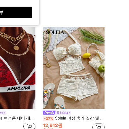
부
30
va
Soleia
비 레이스 크롭 캐미솔 탑과 반바지 섹시 2피스 세트
Soleia 여성 휴가 질감 쉘 장식 주름 홀터넥 상의 및 반바지 2피스 세트
-37%
12,912원