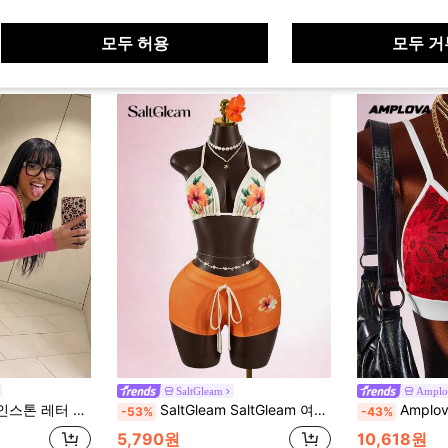
모두 허용
모두 거
SaltGleam
Amplo
 크롭 탑 & 미니 쇼츠 여성 2피스 세트
SaltGleam SaltGleam 여성 프린트 타이업 휴가 점프수트
Amplova 여성용 대
-53%
-43%
5,790원
10,618원