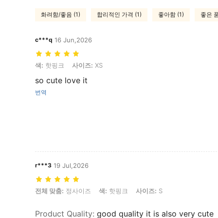
화려함/좋음 (1)
합리적인 가격 (1)
좋아함 (1)
좋은 품
c***q
16 Jun,2026
색: 핫핑크, 사이즈: XS
색:
핫핑크
사이즈:
XS
so cute love it
번역
r***3
19 Jul,2026
전체 맞춤: 정사이즈, 색: 핫핑크, 사이즈: S
전체 맞춤:
정사이즈
색:
핫핑크
사이즈:
S
Product Quality
:
good quality it is also very cute