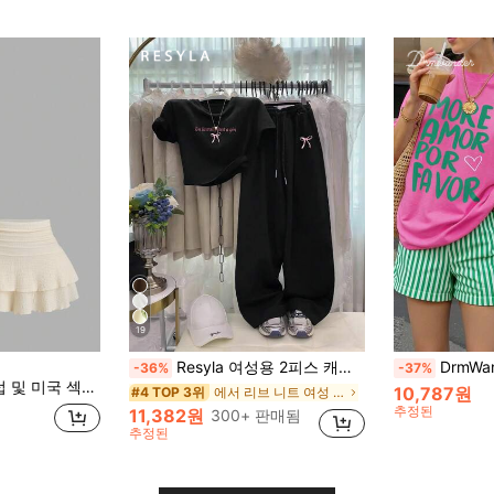
19
Resyla 여성용 2피스 캐주얼 & 스포티 여름 의상
DrmWander 여성 미니멀리
-36%
-37%
 버튼 장식 미니 스커트 투피스 세트, 봄/여름, 휴가, 데이트에 적합
10,787원
에서 리브 니트 여성 코디네이터
#4 TOP 3위
추정된
11,382원
300+ 판매됨
추정된