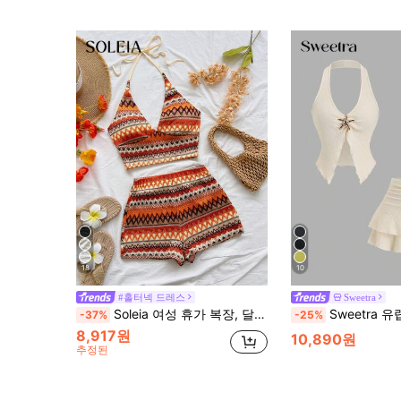
18
10
#홀터넥 드레스
Sweetra
Soleia 여성 휴가 복장, 달콤하고 귀여운 로맨틱 전원 스타일, 연노랑 질감 니트 브이넥 스파게티 스트랩 타이 탑 및 반바지 2피스 세트, 보헤미안, 보헤미안, 로맨틱 플로럴, 휴가, 플로럴
Sweetra 유럽 및 미국 섹시 딥 브이넥 백리스 크롭 탑 및 레트로 메탈
-37%
-25%
8,917원
10,890원
추정된