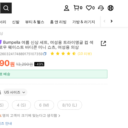
0
0
to select.
세서리
신발
뷰티 & 헬스
홈 앤 리빙
가방 & 러기지
스포츠 & 아웃
의상
Bumpella 여름 신상 세트, 여성용 트라이앵글 컵 섹
 로우 웨이스트 바디콘 미니 쇼츠, 여성용 의상
z260324174889175107359
(10 리뷰)
790
원
13,290원
-49%
ICE AND AVAILABILITY
료 배송
즈
US 사이즈
S)
4 (S)
6 (M)
8/10 (L)
명의 고객이 크기에 맞는다고 생각함
%
즈 안내