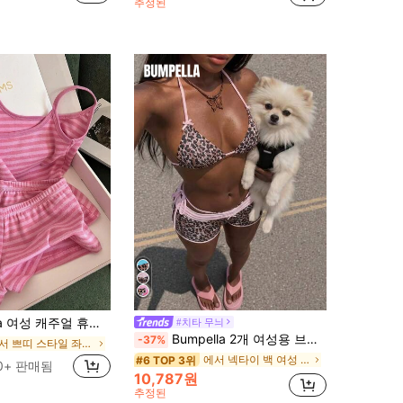
추정된
얼 휴가 스트라이프 캐미솔 탑 및 반바지 2피스 세트
#치타 무늬
Bumpella 2개 여성용 브라 및 반바지 세트, 양면 허리 밴드, 대비되는 색상 레오파드 프린트, 섹시하고 패셔너블하며 휴가에 적합
-37%
에서 쁘띠 스타일 좌표 일치
에서 넥타이 백 여성 코디네이터
#6 TOP 3위
0+ 판매됨
10,787원
추정된