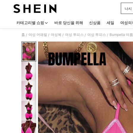
나시
Use up
카테고리별 쇼핑
바로 당신을 위해
신상품
세일
여성의
홈
여성 어패럴
여성복
여성 투피스
여성 투피스
Bumpella 
/
/
/
/
/