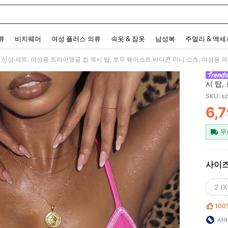
 and down arrow keys to navigate search 최근 검색어 and 검색 후 발견. Press Enter 
류
비치웨어
여성 플러스 의류
속옷 & 잠옷
남성복
주얼리 & 액
여름 신상 세트, 여성용 트라이앵글 컵 섹시 탑, 로우 웨이스트 바디콘 미니 쇼츠, 여성용 
시 탑,
SKU: s
6,
PR
무
사이
2 (X
100
사이