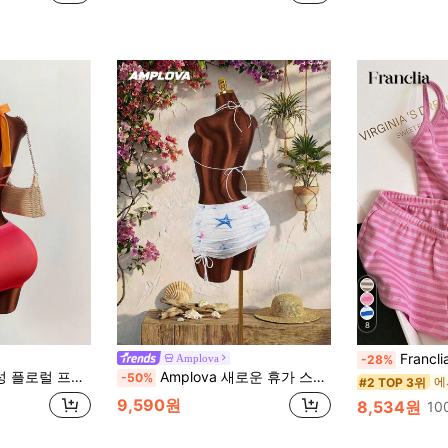
8
Franclia 여성 캐주
Amplova
-28%
캐미솔 및 바디콘 미니 스커트 섹시 투피스 세트
Amplova 새로운 휴가 스타일 여성 섹시 백리스 탑 프론트 타이 및 비대칭 밑단, 로우 웨이스트 플리츠 스커트 세트와 매치
-50%
#2 TOP 3위
9,590원
8,534원
10