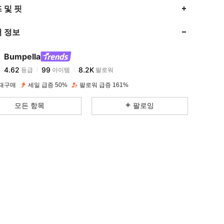
4.62
99
8.2K
 및 핏
 정보
4.62
99
8.2K
Bumpella
4.62
99
8.2K
등급
아이템
팔로워
t***5
이(가)
하루 전에
지불됨
 재구매
세일 급증 50%
팔로워 급증 161%
4.62
99
8.2K
모든 항목
팔로잉
4.62
99
8.2K
4.62
99
8.2K
4.62
99
8.2K
4.62
99
8.2K