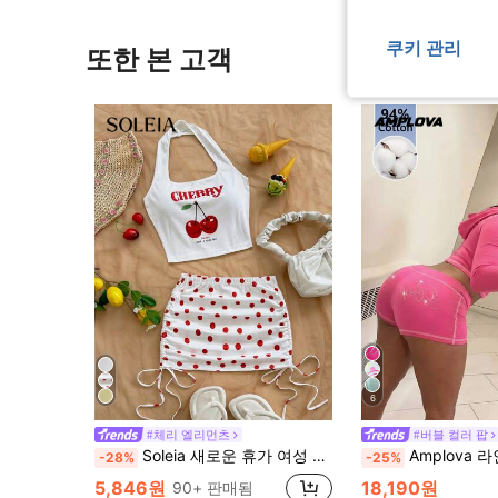
쿠키 관리
또한 본 고객
6
#체리 엘리먼츠
#버블 컬러 팝
Soleia 새로운 휴가 여성 캐주얼 미니멀리스트 체리 프린트 백리스 크롭 탑 + 물방울 무늬가 있는 플리츠 로우 웨이스트 미니 스커트, 여름 착용에 적합, 그래픽 티셔츠, 야외 착용에 적합, 보헤미안, 보헤미안, 로맨틱 플로럴, 휴가, 플로럴
Amplova 라인스톤 레터 프론트 지퍼 후드
-28%
-25%
5,846원
18,190원
90+ 판매됨