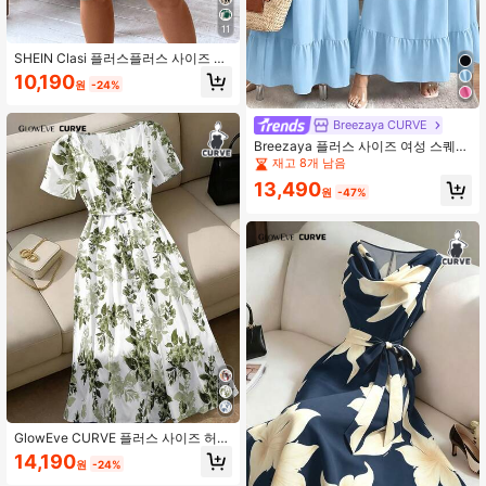
11
SHEIN Clasi 플러스플러스 사이즈 플
로럴 프린트 캐주얼 루즈핏 미니 드레
10,190
원
-24%
스, 여름에 적합
Breezaya CURVE
Breezaya 플러스 사이즈 여성 스퀘어
넥 캡 슬리브 캐주얼 휴가 플레어 드레
재고 8개 남음
스
13,490
원
-47%
GlowEve CURVE 플러스 사이즈 허리
조임 드레스, 편안하고 우아한 스퀘어
14,190
원
-24%
넥, 슬리밍 및 다용도, 데이트, 출퇴근
및 지적인 행사에 적합