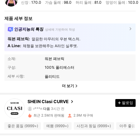
신장 :
170.0
가슴 둘레 :
98.0
허리 둘레 :
81.0
엉덩이 둘레 :
103.0
제품 세부 정보
인공지능의 특징
상세에 기반하여 작성
워븐 패브릭:
깔끔한 마무리의 우븐 텍스처.
A Line:
체형을 보완해주는 A라인 실루엣.
소재:
워븐 패브릭
구성:
100% 폴리에스터
세부 사항:
플리티드
더 보기
337K 팔로워
4.90
SHEIN Clasi CURVE
팔로잉
r***n
다음
3시간 전
t***0
가 탐색 중입니다
337K 팔로워
4.90
최근 2.5M개 판매됨
2.9M 재구매
좋은 품질 (9999+)
예쁨 (9999+)
사진과 동일 (9999+)
아주 좋음 (9
337K 팔로워
4.90