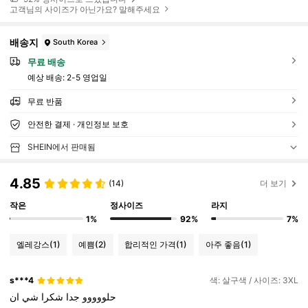
고객님의 사이즈가 아닌가요? 말해주세요
배송지
South Korea
무료 배송
예상 배송:
2-5 영업일
무료 반품
안전한 결제 · 개인정보 보호
SHEIN에서 판매됨
4.85
(14)
더 보기
작은
정사이즈
라지
1%
92%
7%
엘레강스
(1)
예쁨
(2)
합리적인 가격
(1)
아주 좋음
(1)
s***4
색: 살구색 / 사이즈: 3XL
حلووووو
جدا
شكرا
شي
ان