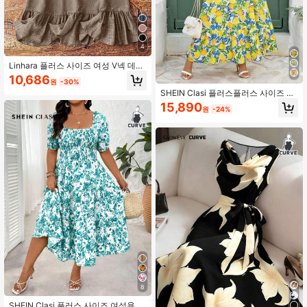
4
Linhara 플러스 사이즈 여성 V넥 데님
효과 캡 소매 드레스
10,686
원
-30%
SHEIN Clasi 플러스플러스 사이즈 여
성 여름 드레스, 우아하고 로맨틱한 플
15,890
원
-24%
로럴 프린트 비대칭 헴 롱 드레스 여성
드레스 여성 롱 드레스 여성용 드레스
여성 여름 드레스 플러스플러스 사이
즈 드레스 우아한 맥시 드레스 여성용
우아한 드레스 플러스플러스 사이즈
여성용 러플 드레스 절제된 드레스 외
출 드레스
8
SHEIN Clasi 플러스 사이즈 여성용 스