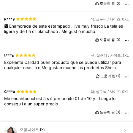
도움이 됨
(0)
R***y
색: 살구색 / 사이즈: 0XL
Enamorada
de
este
estampado
,
live
muy
fresco
La
tela
es
ligera
y
de
f
á
cil
planchado
.
Me
gust
ó
mucho
도움이 됨
(0)
t***s
색: 살구색 / 사이즈: 1XL
Excelente
Calidad
buen
producto
que
se
puede
utilizar
para
cualquier
ocasi
ó
n
Me
gustan
mucho
los
productos
Shein
도움이 됨
(1)
C***a
색: 살구색 / 사이즈: 0XL
Me
encantooool
est
á
s
ú
per
bonito
01
de
10
y
.
Luego
lo
consegu
í
a
un
super
precio
도움이 됨
(0)
모델 사이즈:
1XL