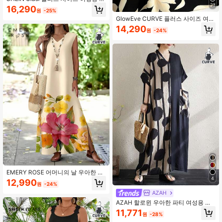
퀘어 넥 캐주얼 리조트 여름 드레스
23
16,290
원
-25%
GlowEve CURVE 플러스 사이즈 여성
우아한 민소매 꽃무늬 프린트 드레스
14,290
원
-24%
보우 타이 새시 포함
EMERY ROSE 어머니의 날 우아한 캐
주얼 플러스 사이즈 여성 V넥 플러스
4
12,990
원
-24%
사이즈 플로럴 프린트 맥시 드레스,
AZAH
봄/여름, 휴가에 적합
AZAH 할로윈 우아한 파티 여성용 폴
카 도트 드레스 플러스 사이즈 보헤미
11,771
원
-28%
안 캐주얼 휴가 드레스, 여름 여성용