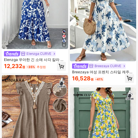
6
Elenzga CURVE
Elenzga 우아한 긴 소매 사각 칼라 드
레스, 블루 & 화이트, 플러스플러스 사
12,232
Breezaya CURVE
원
-35%
추정된
이즈, 파티, 도시, 봄/여름/가을에 적합
Breezaya 여성 프렌치 스타일 캐주얼
우븐 휴가 플로럴 프린트 드레스, 셔링
16,528
원
-41%
퍼프 소매 허리 조임 플레어 스커트,
등 주름 디자인, 해변, 새로운 여성 드
레스, 프렌치 컨트리사이드 드레스, 여
성 드레스, 우아한 여성 상의, 여성 캐
주얼웨어, 여성 여름 의류, 여성 여름
의상, 해변, 해변 드레스, 여성 해변 의
류, 해변 의상, 휴가, 여름 휴가 의상,
여성 휴가 의상, 휴가, 휴가 의상, 새로
운 여름 여성 드레스