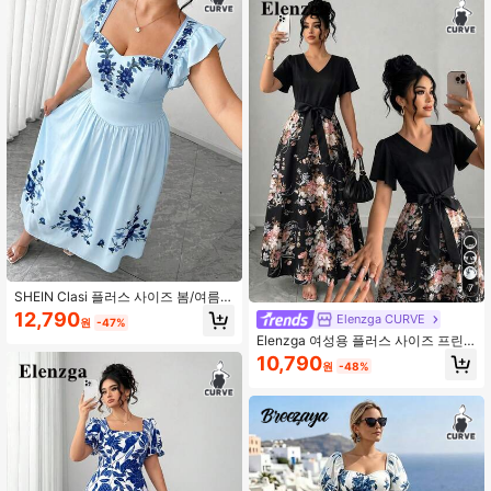
핏, 여성용 이스터 드레스, 봄방학 아
웃핏, 여성용 플로럴 드레스, 이비자
337K 팔로워
4.90
핏, 여성용 비치 아웃핏/비치 여름 보
헤미안 올드 머니
7
SHEIN Clasi 플러스 사이즈 봄/여름
스퀘어 넥 스위트하트 네크라인 플러
12,790
Elenzga CURVE
원
-47%
터 슬리브 인조 자수 디지털 배치 프린
Elenzga 여성용 플러스 사이즈 프린
트 허리 조임 슬리밍 A라인 풀 스커트
트 컬러블록 블랙 & 화이트 캐주얼 드
살구색 플로럴 우아한 스위트 휴가 롱
10,790
원
-48%
레스, 허리 강조 리본 타이 매듭 드레
캡 슬리브 드레스 여성용
스, V넥 플로럴 프린트 드레스, 핏팅 롱
드레스, 심플하고 편안한 프린트 휴가
홀리데이 봄 드레스, 여성용 프린트 드
레스