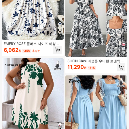
7
EMERY ROSE 플러스 사이즈 여성 식
물 프린트 라운드 넥 민소매 루즈 캐주
6,962
원
-35%
추정된
얼 드레스 여성 플로럴 여름 드레스 보
헤미안 여름 드레스 여성 블루 앤 화이
트 플로럴 드레스 블루 앤 화이트 드레
SHEIN Clasi 여성용 우아한 로맨틱 버
스 여성 여름 선드레스 여성
블 반팔 스퀘어 넥 플로럴 드레스
11,290
원
-51%