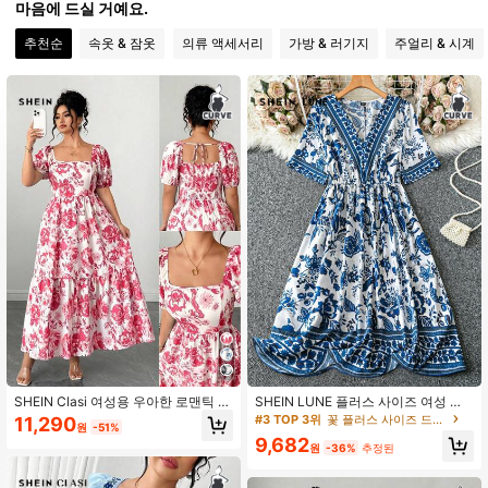
마음에 드실 거예요.
337K 팔로워
추천순
속옷 & 잠옷
의류 액세서리
가방 & 러기지
주얼리 & 시계
4.90
337K 팔로워
4.90
337K 팔로워
4.90
337K 팔로워
4.90
337K 팔로워
4.90
337K 팔로워
4.90
SHEIN Clasi 여성용 우아한 로맨틱 플
SHEIN LUNE 플러스 사이즈 여성 블
로럴 프린트 꽃잎 소매 스퀘어 넥 드레
루-화이트 플로랄 프린트 반소매 드레
#3 TOP 3위
꽃 플러스 사이즈 드레스
11,290
원
-51%
스
스, 여성용 여름 드레스, 여성용 비치
9,682
337K 팔로워
아웃핏, 여성용 이스터 드레스, 여성용
4.90
원
-36%
추정된
웨스턴 웨어, 보헤미안, 히피, 카우걸
아웃핏, 보헤미안, 여성용 여름 아웃