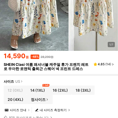
1/7
14,590
28,290원
-48%
원
SHEIN Clasi 여름 패셔너블 캐주얼 휴가 프렌치 레트
4.85
(
14
)
로 우아한 로맨틱 출퇴근 스퀘어 넥 프린트 드레스
사이즈
US
5 left
12
(0XL)
14
(1XL)
16
(2XL)
18
(3XL)
20
(4XL)
정사이즈
사이즈 안내
내 사이즈 측정하기
92%
정사이즈로 느꼈습니다