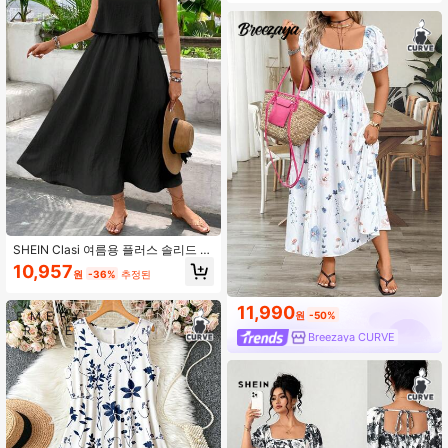
플러스 사이즈 V넥 반팔 대비색 루즈
핏 스트라이프 빅 포켓 드레스
SHEIN Clasi 여름용 플러스 솔리드 러
플 트림 캐미 원피스
10,957
원
-36%
추정된
11,990
원
-50%
Breezaya CURVE