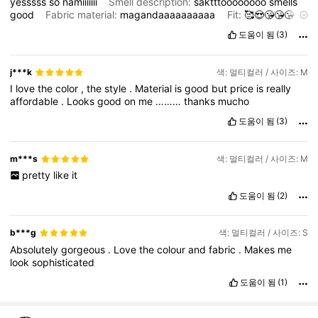
yesssss
so
namiiiiiii
Smell description:
saktttoooooooo
smells
good
Fabric material:
magandaaaaaaaaaa
Fit:
🥰😍😘😘😘😘
😘🙃
yes
super
fit
at
large
도움이 됨
(3)
j***k
색: 멀티컬러 / 사이즈: M
I
love
the
color
,
the
style
.
Material
is
good
but
price
is
really
affordable
.
Looks
good
on
me
………
thanks
mucho
도움이 됨
(3)
m***s
색: 멀티컬러 / 사이즈: M
pretty
like
it
도움이 됨
(2)
b***g
색: 멀티컬러 / 사이즈: S
Absolutely
gorgeous
.
Love
the
colour
and
fabric
.
Makes
me
look
sophisticated
도움이 됨
(1)