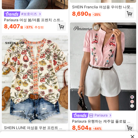
SHEIN Franclia 여성용 우아한 나뭇
가지 프린트 오픈 프론트 루즈 반팔 칼
8,690
#보호이즈
원
-25%
라 셔츠, 여름 상의, 여름 의상, 해변 의
Pariaura 여성 봄/여름 프렌치 스트라
상, 캐주얼 셔츠, 우아한 블라우스, 레
이프 자수 퍼프 소매 블라우스, 루즈핏
저 셔츠, 휴가 의상, 휴일 의상, 출퇴근
8,407
원
-37%
추정된
자수 장식, 다용도 캐주얼 출퇴근용 짧
의상, 오피스 의상, 사교/업무 상의, 오
은 셔츠
피스 복장, 플로럴 셔츠, 살구색 셔츠,
칼라 셔츠, 금속 단추, 반팔 셔츠, 루즈
핏 셔츠, 편안하고 세련된
Pariaura
Pariaura 유행하는 캐주얼 플로럴 자
수 퍼프 슬리브 블라우스 대학생 옷
8,504
SHEIN LUNE 여성용 우븐 프린트 여
원
-44%
름 캐주얼 셔츠
5,990
원
-49%