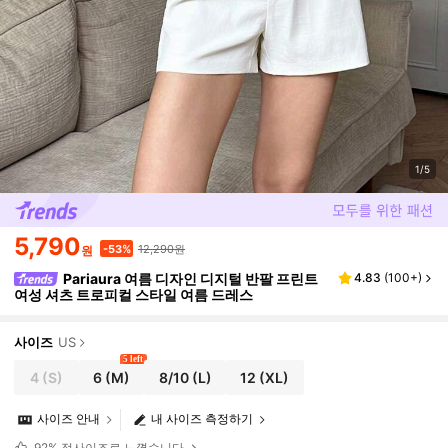
1/5
5,790
12,290원
-53%
원
Pariaura 여름 디자인 디지털 반팔 프린트
4.83
(
100+
)
여성 셔츠 트로피컬 스타일 여름 드레스
사이즈
US
5 left
4
(S)
6
(M)
8/10
(L)
12
(XL)
사이즈 안내
내 사이즈 측정하기
92%
정사이즈로 느꼈습니다