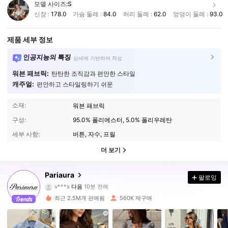
모델 사이즈:
S
신장 :
178.0
가슴 둘레 :
84.0
허리 둘레 :
62.0
엉덩이 둘레 :
93.0
제품 세부 정보
인공지능의 특징
상세에 기반하여 작성
워븐 패브릭:
탄탄한 조직감과 편안한 스타일
캐주얼:
편안하고 스타일링하기 쉬운
소재:
워븐 패브릭
구성:
95.0% 폴리에스터, 5.0% 폴리우레탄
세부 사항:
버튼, 자수, 프릴
더 보기
429K 팔로워
4.84
Pariaura
팔로잉
v***s
다음
10분 전에
s***1
가 탐색 중입니다
최근 2.5M개 판매됨
560K 재구매
429K 팔로워
4.84