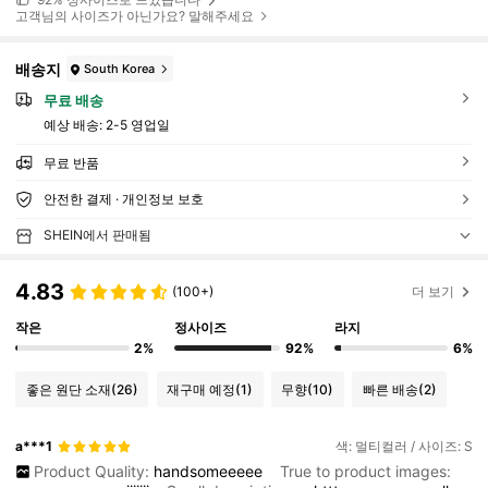
고객님의 사이즈가 아닌가요? 말해주세요
배송지
South Korea
무료 배송
예상 배송:
2-5 영업일
무료 반품
안전한 결제 · 개인정보 보호
SHEIN에서 판매됨
4.83
(100+)
더 보기
작은
정사이즈
라지
2%
92%
6%
좋은 원단 소재
(26)
재구매 예정
(1)
무향
(10)
빠른 배송
(2)
a***1
색: 멀티컬러 / 사이즈: S
Product Quality:
handsomeeeee
True to product images: