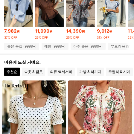
429K 팔로워
4.84
429K 팔로워
4.84
7,982
11,090
14,390
9,012
11
원
원
원
원
37% OFF
25% OFF
25% OFF
31% OFF
25%
429K 팔로워
4.84
좋은 품질 (9999+)
예쁨 (9999+)
아주 좋음 (9999+)
부드러움 (999
429K 팔로워
4.84
마음에 드실 거예요.
추천순
속옷 & 잠옷
의류 액세서리
가방 & 러기지
주얼리 & 시계
429K 팔로워
4.84
429K 팔로워
4.84
429K 팔로워
4.84
429K 팔로워
4.84