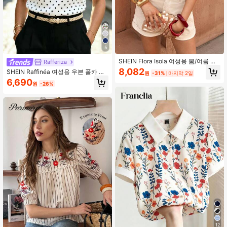
429K 팔로워
4.84
5
SHEIN Flora Isola 여성용 봄/여름 캐
Rafferiza
주얼 기하학 자수 할로우 아웃 꽃잎 소
8,082
SHEIN Raffinéa 여성용 우븐 폴카 도
원
-31%
마지막 2일
매 라운드 넥 반팔 블라우스
트 스퀘어 칼라 프릴 트림 반팔 캐주얼
6,690
원
-26%
우아한 여름 블라우스, 일상 착용에 적
합
12