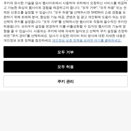
쿠키와 유사한 기술을 당사 웹사이트에서 사용하여 귀하께서 요청하신 서비스를 제공하
고 가능한 최상의 웹사이트 경험을 제공하고자 합니다. "모두 거부", "모두 허용" 또는 언
제든 선호도를 설정할 수 있습니다. "모두 허용"을 선택하시면 SHEIN의 쇼핑 경험을 보
완하기 위해 트래픽 분석, 향상된 기능 제공, 콘텐츠 및 광고 개인화에 도움이 되는 모든
선택적 쿠키를 설정합니다. "모두 거부"를 선택하시면 웹사이트 작동에 필수적인 쿠키만
허용됩니다. 브라우저 설정을 변경하여 이를 비활성화할 수 있지만 웹사이트 기능에 영
향을 줄 수 있습니다. 사용되는 쿠키에 대해 자세히 알아보고 선택적 쿠키 설정을 조정하
려면 "쿠키 관리"를 선택하세요. 당사가 수집한 데이터 처리 방식에 대한 자세한 내용은
개인정보 보호 정책을 참조하세요.
개인정보 보호 정책을 보려면 여기를 클릭하세요.
모두 거부
모두 허용
쿠키 관리
장바구니 담기
53% 할인!
여름 캐주얼 셔츠, 루즈하고 고급스러
운 상의, 인스 스타일 여성 의류, 패셔
6,877
Zolique 여성용 버튼 다운 반팔 패셔
원
-36%
마지막 2일
너블하고 세련된 휴가 레드
너블한 올오버 프린트 캐주얼 블라우
10,500
원
-31%
마지막 2일
스 셔츠