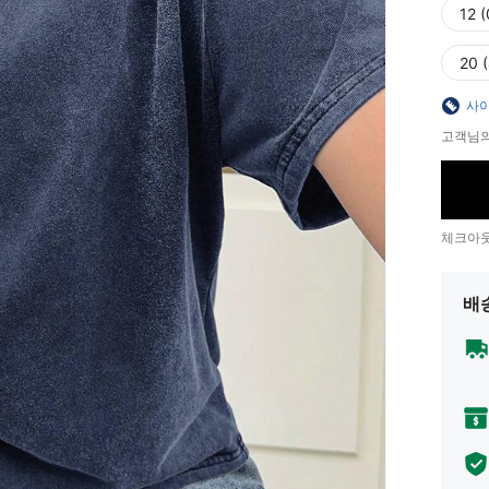
12 
20 
사이
고객님의
체크아웃
배