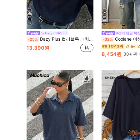
10
10
Dazy CURVE
#경기 당일 복
Dazy Plus 컬러블록 패치워크 루즈핏 스트라이프 폴로 카라 반팔 캐주얼 여름 플러스 사이즈 여성 티셔츠
Coolane 여성 플러스 사이즈 여름/봄 페스티벌 빈티지 스트리트웨어 스포츠웨어 숫자 프린트 플러스 
-25%
-32%
#6 TOP 3위
13,390원
8,454원
80+ 판