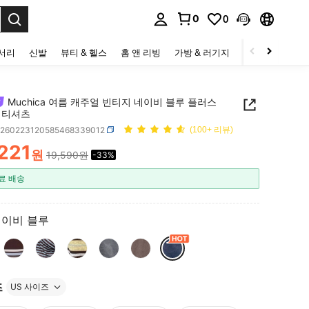
0
0
to select.
세서리
신발
뷰티 & 헬스
홈 앤 리빙
가방 & 러기지
스포츠 & 아웃
Muchica 여름 캐주얼 빈티지 네이비 블루 플러스
 티셔츠
z260223120585468339012
(100+ 리뷰)
,221
원
19,590원
-33%
ICE AND AVAILABILITY
료 배송
네이비 블루
즈
US 사이즈