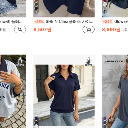
8
8
여성용 여름 탑 브이넥 포켓 티셔츠 코튼
SHEIN Clasi 플러스 사이즈 여성 LUNE 반팔 티셔츠, 캐주얼 컬러 블로킹, 여름에 버서타일, 데일리 웨어, 폴로 칼라, 스포츠, 비즈니스, 통근에 적합
GlowEve CURVE 플러스 
-25%
-24%
6,507원
8,990원
판매됨
5