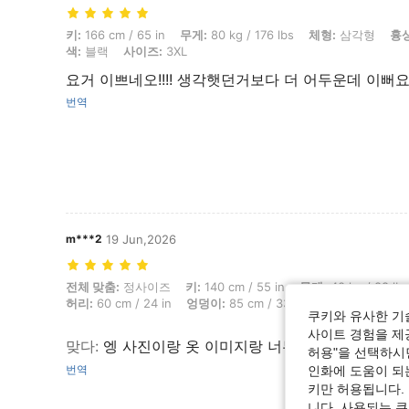
키: 166 cm / 65 in, 무게: 80 kg / 176 lbs, 체형: 삼각형, 흉상: 126 cm / 
키:
166 cm / 65 in
무게:
80 kg / 176 lbs
체형:
삼각형
흉상
색:
블랙
사이즈:
3XL
요거 이쁘네오!!!! 생각햇던거보다 더 어두운데 이뻐
번역
m***2
19 Jun,2026
전체 맞춤: 정사이즈, 키: 140 cm / 55 in, 무게: 40 kg / 88 lbs, 체형: 사과, 
전체 맞춤:
정사이즈
키:
140 cm / 55 in
무게:
40 kg / 88 lbs
허리:
60 cm / 24 in
엉덩이:
85 cm / 33 in
색:
블랙
사이즈
쿠키와 유사한 기
사이트 경험을 제공
맞다
:
엥 사진이랑 옷 이미지랑 너무 다름 근데 편하
허용"을 선택하시면
번역
인화에 도움이 되
키만 허용됩니다.
니다. 사용되는 