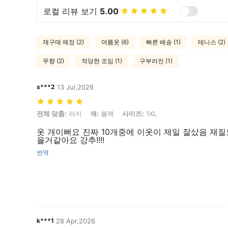
로컬 리뷰 보기
5.00
재구매 예정 (2)
여름옷 (6)
빠른 배송 (1)
테니스 (2)
무향 (2)
적당한 조임 (1)
구부러진 (1)
s***2
13 Jul,2026
전체 맞춤: 라지, 색: 블랙, 사이즈: 1XL
전체 맞춤:
라지
색:
블랙
사이즈:
1XL
옷 개이뻐요 진짜 10개중에 이옷이 제일 잘샀음 재
을거같아요 강추!!!!
번역
k***1
28 Apr,2026