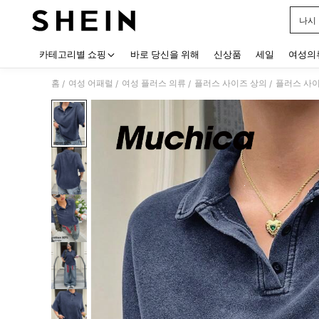
나시
Use up
카테고리별 쇼핑
바로 당신을 위해
신상품
세일
여성의
홈
여성 어패럴
여성 플러스 의류
플러스 사이즈 상의
플러스 사
/
/
/
/