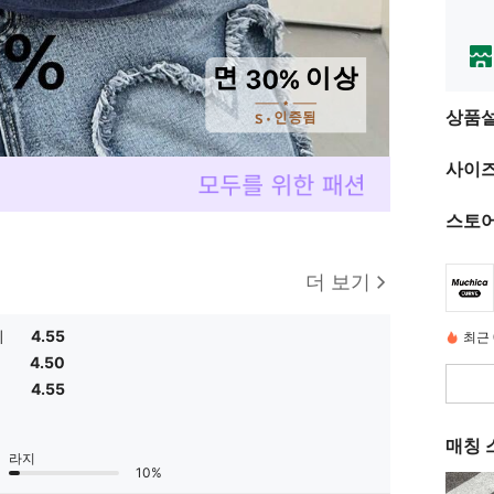
상품
사이즈
스토어
더 보기
치
4.55
최근 
4.50
4.55
매칭 
라지
10%