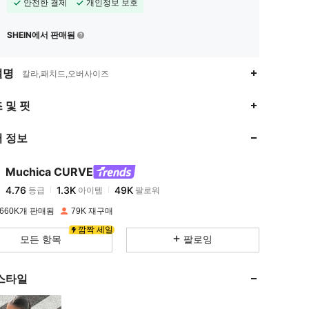
안전한 결제
개인정보 보호
SHEIN에서 판매됨
설명
칼라,패치드,오버사이즈
4.76
1.3K
49K
 및 핏
 정보
4.76
1.3K
49K
Muchica CURVE
4.76
1.3K
49K
등급
아이템
팔로워
d***1
이(가)
하루 전에
지불됨
660K개 판매됨
79K 재구매
4.76
1.3K
49K
깜짝 세일
모든 항목
팔로잉
4.76
1.3K
49K
스타일
4.76
1.3K
49K