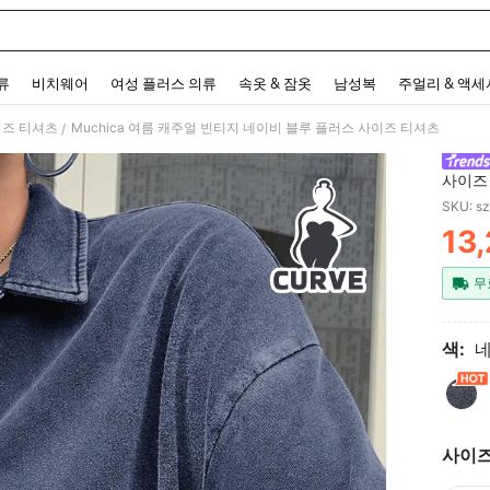
 and down arrow keys to navigate search 최근 검색어 and 검색 후 발견. Press Enter 
류
비치웨어
여성 플러스 의류
속옷 & 잠옷
남성복
주얼리 & 액
이즈 티셔츠
Muchica 여름 캐주얼 빈티지 네이비 블루 플러스 사이즈 티셔츠
/
사이즈
SKU: s
13
PR
무
색:
사이