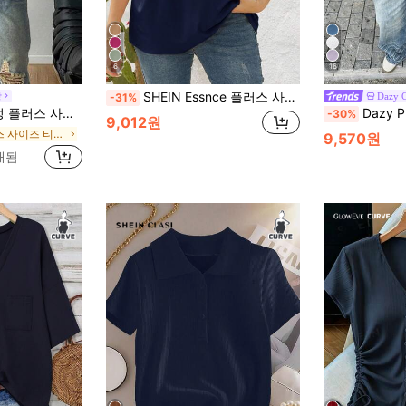
6
16
SHEIN Essnce 플러스 사이즈 캐주얼 솔리드 컬러 반팔 티셔츠, 여름
장
Dazy 
-31%
사이즈 야구 저지 티셔츠, 표범 프린트 탑, 가을 의류, 치타 프린트 탑, 표범 프린트 탑
Dazy Plus 여성용 루즈
-30%
9,012원
긴 플러스 사이즈 티셔츠
9,570원
매됨