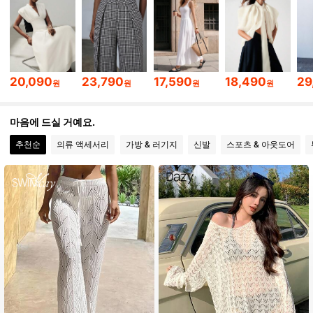
777K 팔로워
4.86
777K 팔로워
4.86
20,090
23,790
17,590
18,490
29
원
원
원
원
777K 팔로워
4.86
마음에 드실 거예요.
추천순
의류 액세서리
가방 & 러기지
신발
스포츠 & 아웃도어
777K 팔로워
4.86
777K 팔로워
4.86
777K 팔로워
4.86
777K 팔로워
4.86