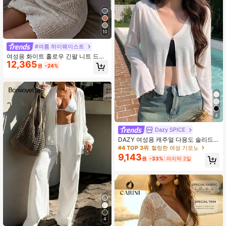
10
#여름 하이웨이스트
여성용 화이트 홀로우 긴팔 니트 드레
12,365
스, Y2K 캐주얼 루즈핏, 우아한 비치
원
-24%
휴가 스타일, 수영복 커버업, 파티 비
치 아웃핏 여름, 리조트 웨어
4
Dazy SPICE
DAZY 여성용 캐주얼 다용도 솔리드
컬러 기모노 커버업 여름 비치 아웃핏
#4 TOP 3위
헐렁한 여성 기모노
9,143
원
-33%
마지막 2일
4