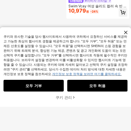
#이비자 스타일
Swim Vcay 여성 솔리드 컬러 속 빈 슬
10,979
릿 햄 커버업 스커트 휴가용
원
-24%
쿠키와 유사한 기술을 당사 웹사이트에서 사용하여 귀하께서 요청하신 서비스를 제공하
고 가능한 최상의 웹사이트 경험을 제공하고자 합니다. "모두 거부", "모두 허용" 또는 언
제든 선호도를 설정할 수 있습니다. "모두 허용"을 선택하시면 SHEIN의 쇼핑 경험을 보
완하기 위해 트래픽 분석, 향상된 기능 제공, 콘텐츠 및 광고 개인화에 도움이 되는 모든
선택적 쿠키를 설정합니다. "모두 거부"를 선택하시면 웹사이트 작동에 필수적인 쿠키만
허용됩니다. 브라우저 설정을 변경하여 이를 비활성화할 수 있지만 웹사이트 기능에 영
향을 줄 수 있습니다. 사용되는 쿠키에 대해 자세히 알아보고 선택적 쿠키 설정을 조정하
려면 "쿠키 관리"를 선택하세요. 당사가 수집한 데이터 처리 방식에 대한 자세한 내용은
개인정보 보호 정책을 참조하세요.
개인정보 보호 정책을 보려면 여기를 클릭하세요.
모두 거부
모두 허용
쿠키 관리
장바구니 담기
23% 할인!