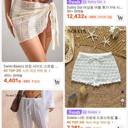
Sultry Sol
Sultry Sol 여성용 여름 휴가 V넥 시스
루 메쉬 홀로우 아웃 매듭 버튼 크로셰
90+ 판매됨
긴팔 커버업 섹시한 솔리드 컬러 바디
12,432
원
-33%
마지막 2일
콘 미니 니트 비치 비키니 드레스, 리
조트 웨어
Swim Basics 펀칭 사이드 스트랩 비
치 랩 훌 스커트
#2 TOP 3위
시어 여성 커버 업
400+ 판매됨
4,401
원
-32%
추정된
6
Soleia
Soleia 니트 크로셰 드로스트링 홀로
우 아웃 슬림핏 리본 반바지
#5 TOP 3위
섹시 여성 커버 업
7,281