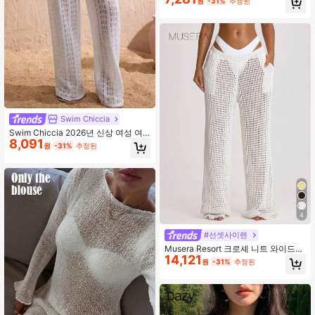
원
-31%
추정된
Swim Chiccia
Swim Chiccia 2026년 신상 여성 여
8,091
름 해변 휴가 우아한 화이트 특수 원단
원
-31%
추정된
드로스트링 커버업 팬츠
4
#선셋사이렌
Musera Resort 크로셰 니트 와이드
14,121
레그 커버업 팬츠 수영 휴가 여름 여행
원
-31%
추정된
비치웨어 기본 헨도 웨딩 신부 총각 파
티 단색 코어