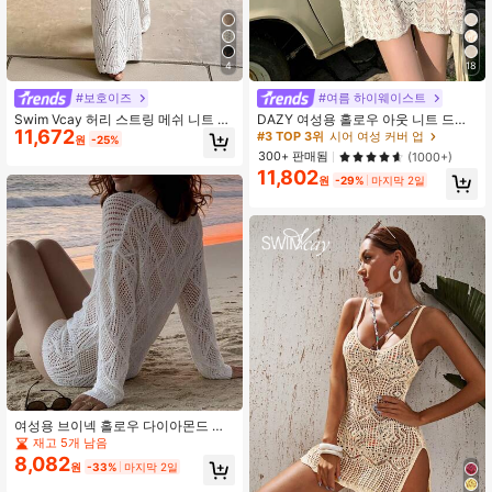
777K 팔로워
4.86
4
18
#보호이즈
#여름 하이웨이스트
Swim Vcay 허리 스트링 메쉬 니트 블
DAZY 여성용 홀로우 아웃 니트 드롭
11,672
라우스 장반지
숄더 커버업 여름 시스루 휴가 비치
#3 TOP 3위
시어 여성 커버 업
원
-25%
300+ 판매됨
(1000+)
11,802
원
-29%
마지막 2일
여성용 브이넥 홀로우 다이아몬드 니
트 커버업, 긴팔 루즈핏, 비치 수영복
재고 5개 남음
레이어, 여름 휴가 의상 화이트
8,082
원
-33%
마지막 2일