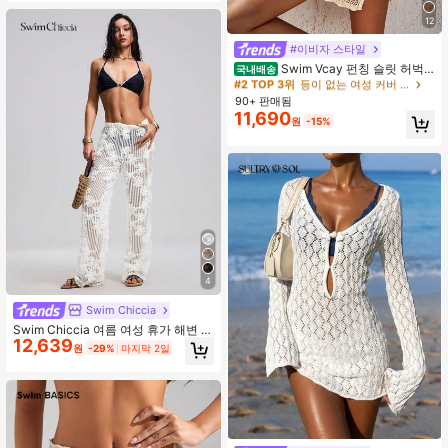
12
#2 TOP 3위
등이 없는 여성 커버 업
거의 매진!
#이비자 스타일
#2 TOP 3위
#2 TOP 3위
등이 없는 여성 커버 업
등이 없는 여성 커버 업
Swim Vcay 펀칭 슬릿 허벅
국내배송
지 코바늘 캐미 블라우스 치마
거의 매진!
거의 매진!
90+ 판매됨
#2 TOP 3위
등이 없는 여성 커버 업
11,690
거의 매진!
원
-15%
4
Swim Chiccia
Swim Chiccia 여름 여성 휴가 해변 루
12,639
즈 커버업 팬츠 와이드 레그 할로우 메
원
-29%
마지막 2일
시 패치워크 자수 플로럴 커버업