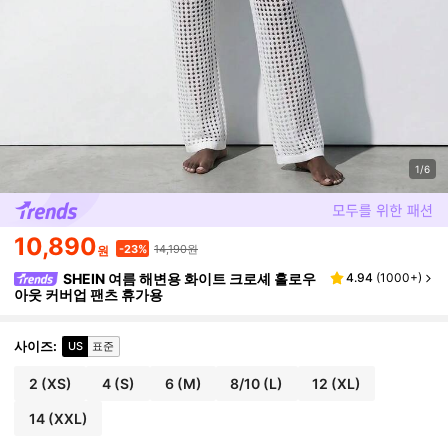
1/6
10,890
14,190원
-23%
원
SHEIN 여름 해변용 화이트 크로셰 홀로우
4.94
(
1000+
)
아웃 커버업 팬츠 휴가용
사이즈
:
US
표준
2
(XS)
4
(S)
6
(M)
8/10
(L)
12
(XL)
14
(XXL)