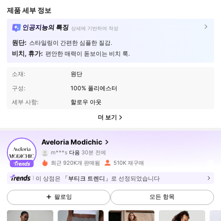
제품 세부 정보
인공지능의 특징
상세에 기반하여 작성
원단:
스타일링이 간편한 심플한 질감.
비치, 휴가:
편안한 매력이 돋보이는 비치 룩.
소재:
원단
구성:
100% 폴리에스터
세부 사항:
할로우 아웃
더 보기
777K 팔로워
4.86
Aveloria Modichic
m***s
다음
30분 전에
n***y
가 탐색 중입니다
777K 팔로워
4.86
최근 920K개 판매됨
510K 재구매
이 상점은
「부티크 트렌디」
로 선정되었습니다
777K 팔로워
4.86
팔로잉
모든 항목