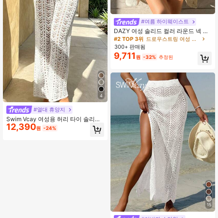
#여름 하이웨이스트
DAZY 여성 솔리드 컬러 라운드 넥 긴
팔 캐주얼 커버업 탑, 휴가 및 여름 비
#2 TOP 3위
드로우스트링 여성 커버 업
치웨어에 적합
300+ 판매됨
9,711
원
-32%
추정된
4
#열대 휴양지
Swim Vcay 여성용 허리 타이 솔리드
12,390
컬러 홀로우 아웃 패션 커버업 롱 팬츠
원
-24%
15