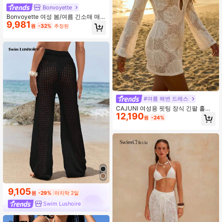
Bonvoyette
Bonvoyette 여성 봄/여름 긴소매 매
9,981
듭 앞면 캐주얼 휴가 해변 커버업 세트
원
-32%
추정된
#여름 해변 드레스
CAJUNI 여성용 핏팅 장식 긴팔 홀로
12,190
우아웃 커버업 드레스 휴가용
원
-24%
9,105
원
-29%
마지막 2일
Swim Lushoire