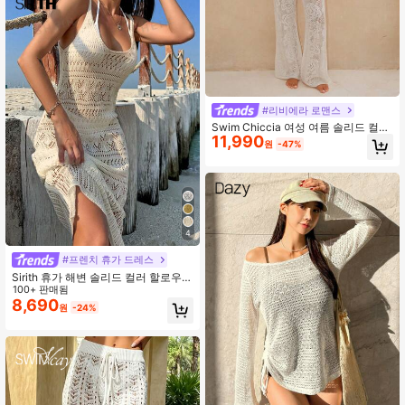
#리비에라 로맨스
Swim Chiccia 여성 여름 솔리드 컬러
11,990
타이업 할로우 아웃 플레어 레그 캐주
원
-47%
얼 팬츠, 슬리밍
4
#프렌치 휴가 드레스
Sirith 휴가 해변 솔리드 컬러 할로우
아웃 니트 커버업 드레스
100+ 판매됨
8,690
원
-24%