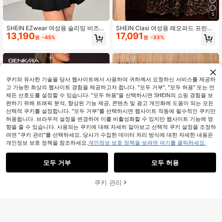
5
SHEIN EZwear 여성용 슬리밍 비즈니
SHEIN Clasi 여성용 레오파드 프린트
13,190
17,091
스 캐주얼 블랙 백리스 할터넥 탑과 플
캐미솔 드레스 및 솔리드 컬러 반팔 셔
원
-45%
원
-33%
리츠 미니 스커트 2피스 세트
츠 캐주얼 2피스 세트
쿠키와 유사한 기술을 당사 웹사이트에서 사용하여 귀하께서 요청하신 서비스를 제공하
고 가능한 최상의 웹사이트 경험을 제공하고자 합니다. "모두 거부", "모두 허용" 또는 언
제든 선호도를 설정할 수 있습니다. "모두 허용"을 선택하시면 SHEIN의 쇼핑 경험을 보
완하기 위해 트래픽 분석, 향상된 기능 제공, 콘텐츠 및 광고 개인화에 도움이 되는 모든
선택적 쿠키를 설정합니다. "모두 거부"를 선택하시면 웹사이트 작동에 필수적인 쿠키만
허용됩니다. 브라우저 설정을 변경하여 이를 비활성화할 수 있지만 웹사이트 기능에 영
향을 줄 수 있습니다. 사용되는 쿠키에 대해 자세히 알아보고 선택적 쿠키 설정을 조정하
려면 "쿠키 관리"를 선택하세요. 당사가 수집한 데이터 처리 방식에 대한 자세한 내용은
개인정보 보호 정책을 참조하세요.
개인정보 보호 정책을 보려면 여기를 클릭하세요.
모두 거부
모두 허용
쿠키 관리
장바구니 담기
44% 할인!
5
GENKIRA 플랩 포켓 크롭 셔츠 & 허리
SHEIN Unity 프렌치 엘레강트 빈티지
31,190
14,369
띠 스커트
프린트 봄/여름 신상 2피스 세트, 허리
원
-26%
원
-32%
정의된 솔리드 컬러 크롭 탑과 A라인