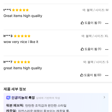
t***i
색: 블랙 / 사이즈: M
Great
items
high
quality
도움이 됨
(1)
h***3
색: 블랙 / 사이즈: XL
wow
very
nice
i
like
it
도움이 됨
(1)
h***7
색: 블랙 / 사이즈: S
great
items
high
quality
도움이 됨
(0)
제품 세부 정보
인공지능의 특징
상세에 기반하여 작성
워븐 패브릭:
탄탄한 조직감과 편안한 스타일
캐주얼:
자연스러운 매력이 돋보이는 캐주얼 룩.