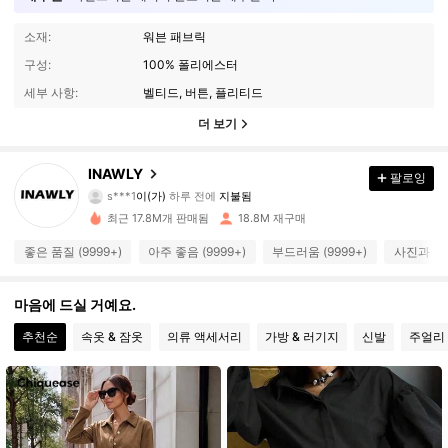
소재:
워븐 패브릭
구성:
100% 폴리에스터
세부 사항:
벨티드, 버튼, 플리티드
더 보기
INAWLY
1.1M 팔로워
팔로잉
4.87
s***1
이(가)
하루 전에
지불됨
c***t
다음
5분 전에
최근 17.8M개 판매됨
18.8M 재구매
1.1M 팔로워
4.87
좋은 품질 (9999+)
아주 좋음 (9999+)
부드러움 (9999+)
사진과 동일
1.1M 팔로워
4.87
마음에 드실 거예요.
추천순
속옷 & 잠옷
의류 액세서리
가방 & 러기지
신발
주얼리 
1.1M 팔로워
4.87
1.1M 팔로워
4.87