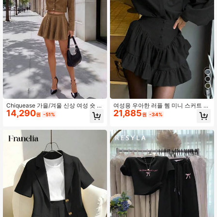
1.1M 팔로워
4.87
1.1M 팔로워
4.87
1.1M 팔로워
4.87
5
Chiquease 가을/겨울 신상 여성 숏 재
여성용 우아한 러플 헴 미니 스커트 2
1.1M 팔로워
4.87
14,290
21,885
킷, 미니멀리스트 캐주얼 다용도 패션
피스 세트, 솔리드 컬러, 우아한 블랙
원
-51%
원
-34%
셔츠 재킷, 미니 스커트/우산 스커트와
봄
함께 착용하는 2피스 세트
1.1M 팔로워
4.87
1.1M 팔로워
4.87