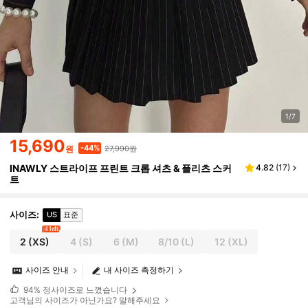
1/7
15,690
27,990원
-44%
원
INAWLY 스트라이프 프린트 크롭 셔츠 & 플리츠 스커
4.82
(
17
)
트
사이즈
:
US
표준
4 left
2
(XS)
4
(S)
6
(M)
8/10
(L)
12
(XL)
사이즈 안내
내 사이즈 측정하기
94%
정사이즈로 느꼈습니다
고객님의 사이즈가 아닌가요? 말해주세요