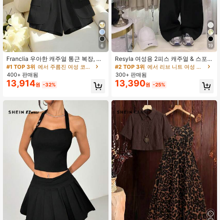
6
19
Franclia 우아한 캐주얼 통근 복장, 옐
Resyla 여성용 2피스 캐주얼 & 스포티
로우 블레이저 스타일 반팔 재킷 및 반
여름 의상
#1 TOP 3위
에서 주름진 여성 코디네이터
#2 TOP 3위
에서 리브 니트 여성 코디네이터
바지/와이드 레그 팬츠 세트 포함, 여
400+ 판매됨
300+ 판매됨
성 봄/여름
13,914
13,390
원
-32%
원
-25%