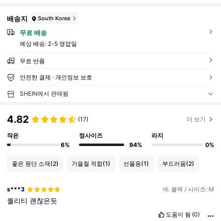
배송지
South Korea
무료 배송
예상 배송:
2-5 영업일
무료 반품
안전한 결제 · 개인정보 보호
SHEIN에서 판매됨
4.82
(17)
더 보기
작은
정사이즈
라지
6%
94%
0%
좋은 원단 소재
(2)
가을철 적합
(1)
선물용
(1)
부드러움
(2)
s***3
색: 블랙 / 사이즈: M
퀄리티
괜찮은듯
도움이 됨
(0)