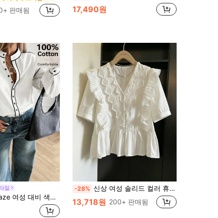
17,490원
0+ 판매됨
신상 여성 솔리드 컬러 휴가 셔츠, 자수 레이스 버튼 다운 블라우스, 캐주얼 루즈핏 탑 여름 화이트
스타일
-28%
비 색상 트림 긴팔 셔츠, 스탠드 칼라 면 블라우스, 가을
13,718원
200+ 판매됨