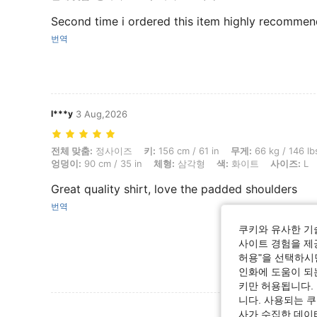
Second time i ordered this item highly recommen
번역
I***y
3 Aug,2026
전체 맞춤: 정사이즈, 키: 156 cm / 61 in, 무게: 66 kg / 146 lbs, 흉상: 90
전체 맞춤:
정사이즈
키:
156 cm / 61 in
무게:
66 kg / 146 lb
엉덩이:
90 cm / 35 in
체형:
삼각형
색:
화이트
사이즈:
L
Great quality shirt, love the padded shoulders
번역
쿠키와 유사한 기
사이트 경험을 제공
허용"을 선택하시면
인화에 도움이 되
키만 허용됩니다.
니다. 사용되는 
리뷰 더 
사가 수집한 데이