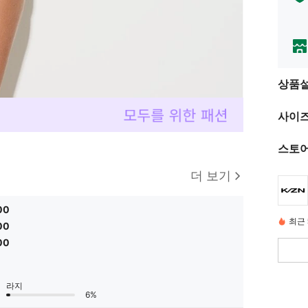
상품
사이즈
스토어
더 보기
00
최근 
00
00
라지
6%