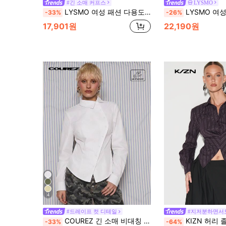
#긴 소매 커프스
LYSMO
LYSMO 여성 패션 다용도 통근 솔리드 컬러 크리스크로스 레이스업 허리 조임 셔츠
LYSMO 여성용 스트라이프 비대칭 밑단 캐주얼 우아한 통근 셔
-33%
-26%
17,901원
22,190원
4
#드레이프 컷 디테일
#지저분하면서
COUREZ 긴 소매 비대칭 슬림 셔츠 /Y2K 외출 의상 봄 여름 여성 의류 여성 클럽 의상 여성 섹시 외출 상의 캐주얼 페스티벌 상의 여성 캐주얼 현대 여성 여름 셔츠
KIZN 허리 졸라매는 긴소매 스트라이프 
-33%
-64%