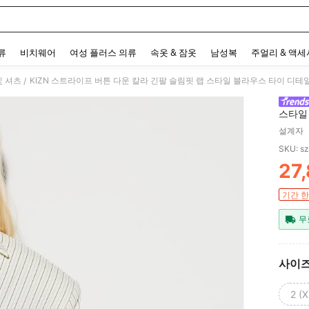
 and down arrow keys to navigate search 최근 검색어 and 검색 후 발견. Press Enter 
류
비치웨어
여성 플러스 의류
속옷 & 잠옷
남성복
주얼리 & 액
및 셔츠
KIZN 스트라이프 버튼 다운 칼라 긴팔 슬림핏 랩 스타일 블라우스 타이 디
/
스타일
설계자
SKU: s
27
PR
기간 한
무
사이
2 (X