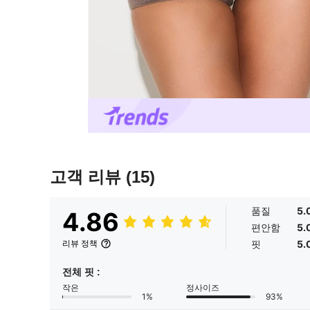
고객 리뷰
(15)
품질
5.
4.86
편안함
5.
핏
5.
리뷰 정책
전체 핏 :
작은
정사이즈
1%
93%