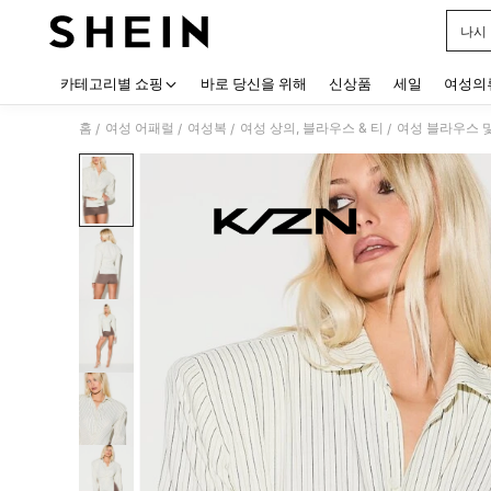
나시
Use up
카테고리별 쇼핑
바로 당신을 위해
신상품
세일
여성의
홈
여성 어패럴
여성복
여성 상의, 블라우스 & 티
여성 블라우스 
/
/
/
/