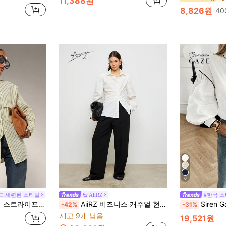
11,388원
8,826원
40
6
도 세련된 스타일
AiiRZ
#한국 
트 캐주얼 버서타일 데일리 웨어 긴팔 셔츠
AiiRZ 비즈니스 캐주얼 현대 패션의 우아한 비대칭 버튼 다운 블라우스, 전문 사무실 착용, 풍선 소매 강조, 잘 맞는 허리
Siren Gaze 여성 대
-42%
-31%
재고 9개 남음
19,521원