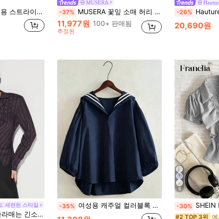
MUSERA
Hautur
츠 스승의 날 비즈니스 오피스 블루 앤 화이트 스트라이프 여름
MUSERA 꽃잎 소매 허리 스트라이프 셔츠 탑 봄 여름 귀여운 아늑한 코티지 코어 봄 이슬 휴일 캐주얼 오피스 근무 어머니의 날
Hauture 여성용 긴팔 스
-37%
-26%
11,977원
100+ 판매됨
20,690원
추정된
9
여성용 캐주얼 컬러블록 스트라이프 세일러 칼라 셔츠
SHEIN Franclia 버튼 다운 플리츠 스트라이
도 세련된 스타일
-35%
-30%
버튼업 셔츠, 칼라 및 트위스트 앞면 디테일
#2 TOP 3위