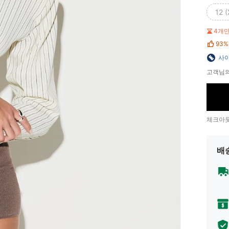
12 (
4개
93%
사이
고객님의
체크아웃
배