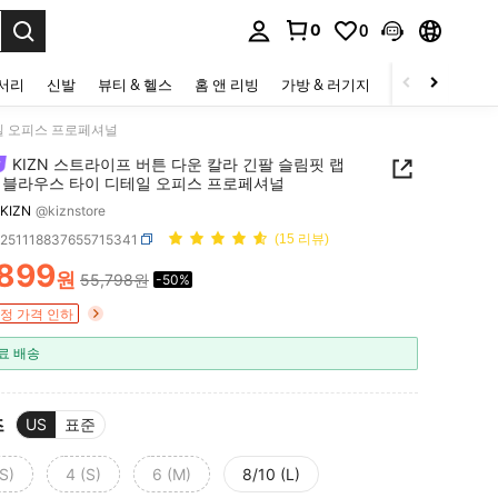
0
0
to select.
세서리
신발
뷰티 & 헬스
홈 앤 리빙
가방 & 러기지
스포츠 & 아웃
테일 오피스 프로페셔널
KIZN 스트라이프 버튼 다운 칼라 긴팔 슬림핏 랩
 블라우스 타이 디테일 오피스 프로페셔널
KIZN
@kiznstore
z251118837655715341
(15 리뷰)
,899
원
55,798원
-50%
ICE AND AVAILABILITY
정 가격 인하
료 배송
즈
US
표준
S)
4 (S)
6 (M)
8/10 (L)