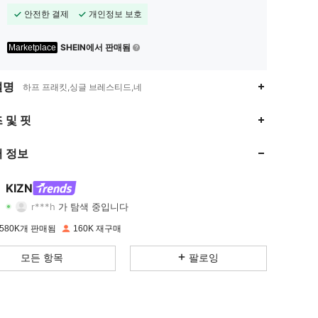
안전한 결제
개인정보 보호
SHEIN에서 판매됨
Marketplace
설명
하프 프래킷,싱글 브레스티드,네
4.80
4.5K
558K
 및 핏
4.80
4.5K
558K
 정보
4.80
4.5K
558K
KIZN
r***h
가 탐색 중입니다
4.80
4.5K
558K
등급
아이템
팔로워
580K개 판매됨
160K 재구매
4.80
4.5K
558K
모든 항목
팔로잉
4.80
4.5K
558K
4.80
4.5K
558K