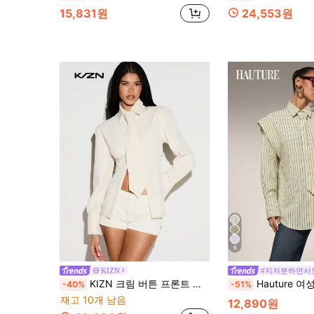
15,831원
24,553원
6
KIZN
#지저분하면서
KIZN 크림 버튼 프론트 칼라 셔츠 긴 소매 및 타이 디테일 허리 디자인 전문 블라우스
Hauture 여성 스트라이프 싱글 브레스
-40%
-51%
재고 10개 남음
12,890원