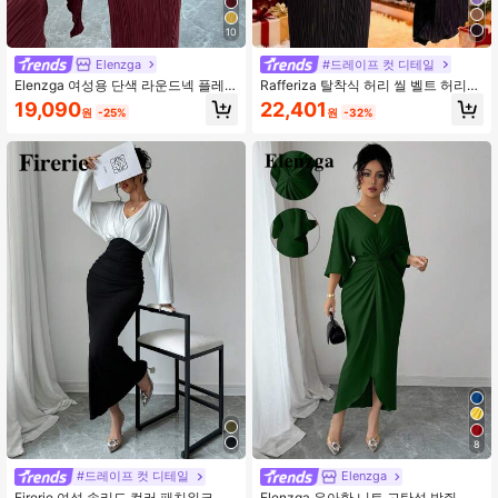
10
Elenzga
#드레이프 컷 디테일
Elenzga 여성용 단색 라운드넥 플레
Rafferiza 탈착식 허리 씰 벨트 허리
어 슬리브 허리 넥타이 디자인 우아한
슬리밍 버블 롱 슬리브 여성용 롱 다크
19,090
22,401
원
-25%
원
-32%
드레스
버건디 드레스, 고급 칵테일 파티, 무
도회, 개인 살롱, 파티 및 기타 장소에
적합한 라이트 럭셔리 하이엔드 풀 바
디 플리츠 우아한 디자인 감각 랩 어라
운드 V 넥 탄성 허리 금속 버클 고귀한
장식 포함 새해 드레스, 새해 드레스,
파티용 우아한 드레스, 우아한 파티 드
레스, 여성을위한 우아한 파티 드레스,
비치 드레스, 졸업 드레스, 졸업 게스
트 드레스, 정장, 섹시 드레스, 섹시한
여성, 휴가 드레스 겨울, 여성을위한
겨울 옷, 겨울 옷, 여름, 크리스마스, 크
리스마스, 새해, 새해 옷, 새해 옷, 여성
을위한 추수 감사절 의상, 파티, 해변,
졸업, 우아한, 정장, 여성 정장, 섹시,
휴가, 휴가 의상 여성, 세련된 캐주얼
통근 복, 비즈니스 오피스 복, 다재다
능하고 세련된 일상 캐주얼 복, 도시
교사의 전문 복장
8
#드레이프 컷 디테일
Elenzga
Firerie 여성 솔리드 컬러 패치워크 긴
Elenzga 우아한 니트 고탄성 박쥐 소