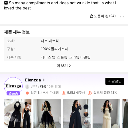
So
many
compliments
and
does
not
wrinkle
that
’
s
what
I
loved
the
best
도움이 됨
(24)
제품 세부 정보
소재:
니트 패브릭
구성:
100% 폴리에스터
세부 사항:
레이스 업, 스플릿, 그라밋 아일릿
더 보기
3M 팔로워
4.89
Elenzga
팔로잉
v***v
다음
10분 전에
f***a
가 탐색 중입니다
3M 팔로워
4.89
최근 8.4M개 판매됨
5.5M 재구매
팔로워 급증 13%
3M 팔로워
4.89
3M 팔로워
4.89