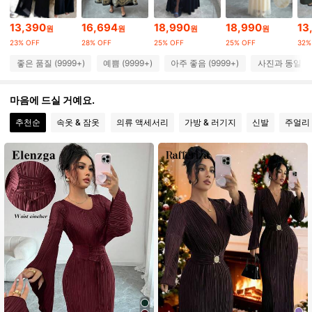
13,390
16,694
18,990
18,990
13
원
원
원
원
3M 팔로워
4.89
23% OFF
28% OFF
25% OFF
25% OFF
32%
좋은 품질 (9999+)
예쁨 (9999+)
아주 좋음 (9999+)
사진과 동일 (9
3M 팔로워
4.89
마음에 드실 거예요.
추천순
속옷 & 잠옷
의류 액세서리
가방 & 러기지
신발
주얼리 
3M 팔로워
4.89
3M 팔로워
4.89
3M 팔로워
4.89
3M 팔로워
4.89
3M 팔로워
4.89