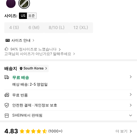
사이즈
:
US
표준
4
(S)
6
(M)
8/10
(L)
12
(XL)
사이즈 안내
94%
정사이즈로 느꼈습니다
고객님의 사이즈가 아닌가요? 말해주세요
배송지
South Korea
무료 배송
예상 배송:
2-5 영업일
무료 반품
안전한 결제 · 개인정보 보호
SHEIN에서 판매됨
4.83
(1000+)
더 보기