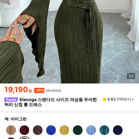
1/7
19,190
25,490원
-25%
원
Elenzga 스탠다드 사이즈 여성용 우아한
4.83
(
1000+
)
허리 신칭 롱 드레스
색: 아미그린