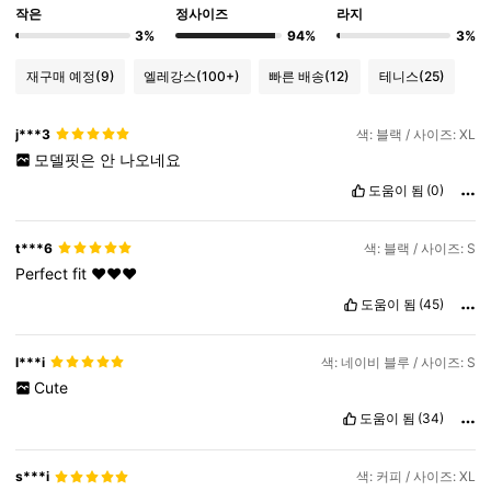
작은
정사이즈
라지
3%
94%
3%
재구매 예정
(9)
엘레강스
(100+)
빠른 배송
(12)
테니스
(25)
j***3
색: 블랙 / 사이즈: XL
모델핏은
안
나오네요
도움이 됨
(0)
t***6
색: 블랙 / 사이즈: S
Perfect
fit
❤️❤️❤️
도움이 됨
(45)
l***i
색: 네이비 블루 / 사이즈: S
Cute
도움이 됨
(34)
s***i
색: 커피 / 사이즈: XL