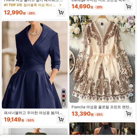
소매 플리츠 헴 캐주얼 드레스
매 브이넥 트위스트 디자인 여성용 미
#1 TOP 3위
컬러블록 여성 맥시 드레스
14,690
원
-25%
디 드레스
12,990
원
-25%
7
6
Franclia 여성용 플로럴 프린트 랜턴
슬리브 우아한 휴가 드레스
13,390
패셔너블하고 우아한 여성용 봄/여름
원
-25%
V넥 프렌치 긴팔 슬림핏 드레스, 일상
19,149
원
-30%
착용, 파티 및 모임에 적합. A라인 드레
스