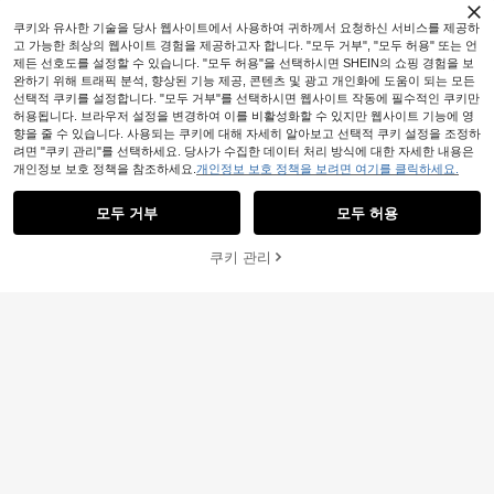
쿠키와 유사한 기술을 당사 웹사이트에서 사용하여 귀하께서 요청하신 서비스를 제공하
고 가능한 최상의 웹사이트 경험을 제공하고자 합니다. "모두 거부", "모두 허용" 또는 언
유사한 재고품 표시
모두 보기
제든 선호도를 설정할 수 있습니다. "모두 허용"을 선택하시면 SHEIN의 쇼핑 경험을 보
완하기 위해 트래픽 분석, 향상된 기능 제공, 콘텐츠 및 광고 개인화에 도움이 되는 모든
선택적 쿠키를 설정합니다. "모두 거부"를 선택하시면 웹사이트 작동에 필수적인 쿠키만
허용됩니다. 브라우저 설정을 변경하여 이를 비활성화할 수 있지만 웹사이트 기능에 영
향을 줄 수 있습니다. 사용되는 쿠키에 대해 자세히 알아보고 선택적 쿠키 설정을 조정하
려면 "쿠키 관리"를 선택하세요. 당사가 수집한 데이터 처리 방식에 대한 자세한 내용은
개인정보 보호 정책을 참조하세요.
개인정보 보호 정책을 보려면 여기를 클릭하세요.
모두 거부
모두 허용
죄송합니다. 이 상품은 품절되었습니다.
쿠키 관리
품절
걸 우아한 휴가용 롱 폴카 도트 드레
스, 스탠드 칼라 타이 허리 민소매 비
17,005
여성용 우아한 솔리드 컬러 벨 슬리브
원
-29%
대칭 헴 롱 폴카 도트 드레스, 도트 섹
머메이드 헴 피티드 드레스, 봄/가을
9,586
시한 우븐 원단 비대칭/비대칭 타이 빈
원
-35%
파티 캐주얼
티지 비치 홀리데이 캐주얼 데이트 봄/
여름 블랙, 프렌치 걸 스타일