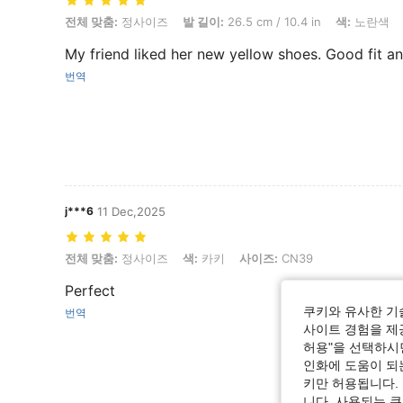
전체 맞춤: 정사이즈, 발 길이: 26.5 cm / 10.4 in, 색: 노란색, 사이즈: CN
전체 맞춤:
정사이즈
발 길이:
26.5 cm / 10.4 in
색:
노란색
My friend liked her new yellow shoes. Good fit a
번역
j***6
11 Dec,2025
전체 맞춤: 정사이즈, 색: 카키, 사이즈: CN39
전체 맞춤:
정사이즈
색:
카키
사이즈:
CN39
Perfect
쿠키와 유사한 기
번역
사이트 경험을 제공
허용"을 선택하시면
인화에 도움이 되
키만 허용됩니다.
니다. 사용되는 