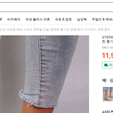
 and down arrow keys to navigate search 최근 검색어 and 검색 후 발견. Press Enter 
류
비치웨어
여성 플러스 의류
속옷 & 잠옷
남성복
주얼리 & 액
봄 신상 여성용 패션 스포츠 캐주얼 신발, 편안한 통기성 경량 메쉬 스니커즈, 개학 준비
STEP
한 통기
SKU: s
11
PR
무
색:
사이