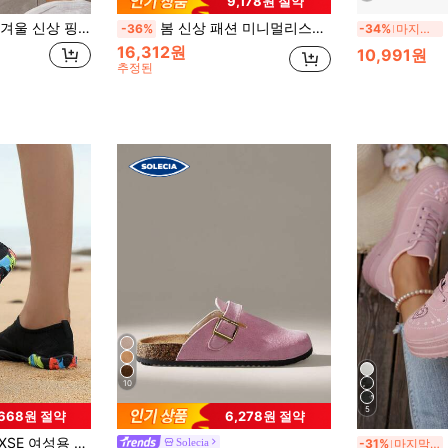
9,178원 절약
 토우 두꺼운 밑창 여성용 스포츠화, 봄 & 여름용 캐주얼 통기성 메쉬 청키 스니커즈
봄 신상 패션 미니멀리스트 클래식 둥근 토 스니커즈, 라이트 핑크 & 버건디 레이스업 두꺼운 밑창 캐주얼 스포츠 슈즈, 학생, 스케이트보드, 캠퍼스 커플에게 적합, 편안하고 통기성 좋음
-36%
-34%
마지막 2일
16,312원
10,991원
추정된
10
5
,668원 절약
6,278원 절약
, 빠른 건조 해변 신발, 해변 산책, 수영, 낚시용 미끄럼 방지, 경량 및 통기성
2
Solecia
-31%
마지막 2일