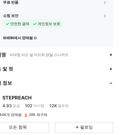
무료 반품
쇼핑 보안
안전한 결제
개인정보 보호
SHEIN에서 판매됨
설명
비대칭,이드 알 아드하,양말 스니커즈
4.93
102
12K
 및 핏
 정보
4.93
102
12K
STEPREACH
4.93
102
12K
등급
아이템
팔로워
t***0
이(가)
하루 전에
지불됨
64K개 판매됨
28K 재구매
4.93
102
12K
모든 항목
팔로잉