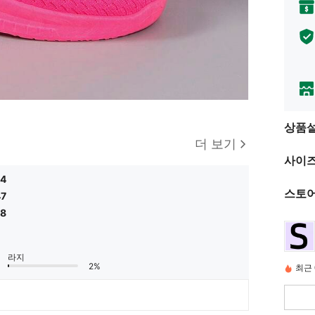
상품
더 보기
사이즈
44
스토어
47
58
라지
2%
최근 