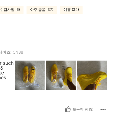
수감사절 (6)
아주 좋음 (37)
예쁨 (34)
8
사이즈:
CN38
r such
 &
te
mes
도움이 됨 (9)