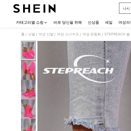
나시
Use up
카테고리별 쇼핑
바로 당신을 위해
신상품
세일
여성의
홈
신발
여성 신발
여성 스니커즈
여성 운동화
STEPREACH 
/
/
/
/
/