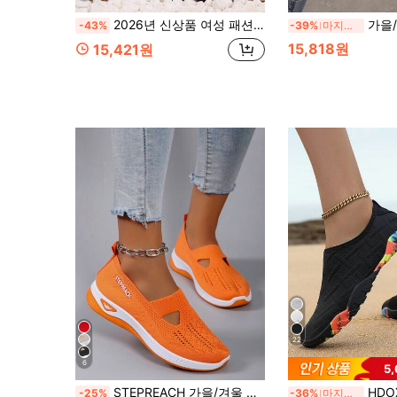
2026년 신상품 여성 패션 레인보우 그라데이션 레이스 메시 플랫폼 캐주얼 슈즈, 통기성 경량 여름 스니커즈
가을/겨울 신상 핑크 레이스업 둥근
-43%
-39%
마지막 2일
15,818원
15,421원
22
6
5
STEPREACH 가을/겨울 여성 캐주얼 스포츠화, 편안하고 통기성이 좋고 가볍고 패셔너블한 여성용 스니커즈
HDOXSE 여성용 야외 물놀이 신발
-25%
-36%
마지막 2일