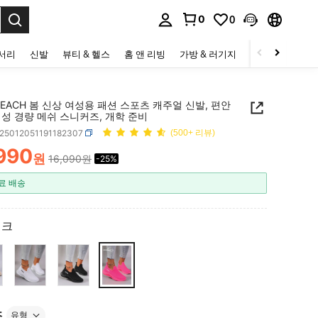
0
0
to select.
세서리
신발
뷰티 & 헬스
홈 앤 리빙
가방 & 러기지
스포츠 & 아웃
REACH 봄 신상 여성용 패션 스포츠 캐주얼 신발, 편안
성 경량 메쉬 스니커즈, 개학 준비
x25012051191182307
(500+ 리뷰)
,990
원
16,090원
-25%
ICE AND AVAILABILITY
료 배송
핑크
즈
유형