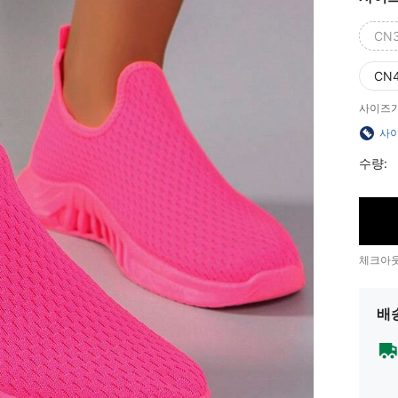
CN
CN
사이즈가
사이
수량:
체크아웃
배