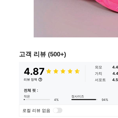
고객 리뷰
(500+)
외모
4.
4.87
가치
4.
서포트
4.
리뷰 정책
전체 핏 :
작은
정사이즈
4%
94%
로컬 리뷰 없음