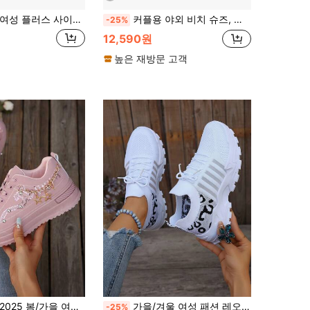
여성 플러스 사이즈 캐주얼 스니커즈, 패션 통기성 메쉬 소프트 밑창 러닝화, 봄/가을 특가 도매
커플용 야외 비치 슈즈, 통기성 물 신발, 미끄럼 방지 수영 하이킹 신발, 실내 요가 및 피트니스에도 적합
-25%
12,590원
높은 재방문 고객
025 봄/가을 여성용 새로운 플랫폼 스니커즈, 두꺼운 밑창 캐주얼 청키 스니커즈, 라인스톤 후크 앤 루프 하이힐 웨지 스니커즈, 여성 트레이너
가을/겨울 여성 패션 레오파드 프린트 캐주얼 스니커즈, 레이스업 편안한 두꺼운 밑창 경량 런닝화, 다용도 클래식 통기성 신발, 큰 사이즈 소프트 로우힐 데크 슈즈, 하이킹
-25%