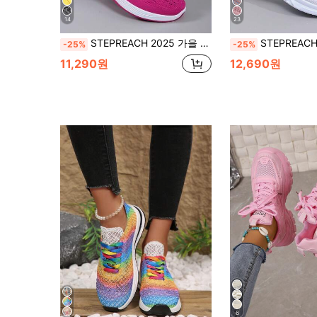
14
23
STEPREACH 2025 가을 신상 여성 캐주얼 스포츠화, 메시 통기성 편안한 홀로우 아웃 패셔너블한 경량 소프트 스니커즈
STEPREACH 가을/겨울 여성 캐주얼 스니커즈, 통기성 메쉬 원단, 
-25%
-25%
11,290원
12,690원
6