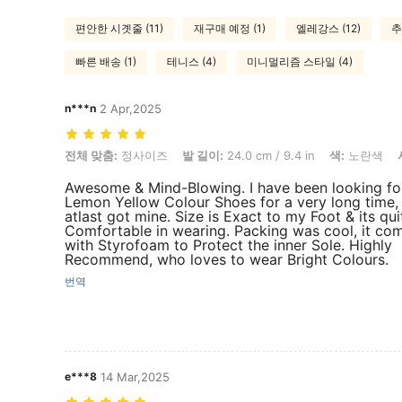
편안한 시곗줄 (11)
재구매 예정 (1)
엘레강스 (12)
추
빠른 배송 (1)
테니스 (4)
미니멀리즘 스타일 (4)
n***n
2 Apr,2025
전체 맞춤: 정사이즈, 발 길이: 24.0 cm / 9.4 in, 색: 노란색, 사이즈: CN3
전체 맞춤:
정사이즈
발 길이:
24.0 cm / 9.4 in
색:
노란색
Awesome & Mind-Blowing. I have been looking fo
Lemon Yellow Colour Shoes for a very long time,
atlast got mine. Size is Exact to my Foot & its qui
Comfortable in wearing. Packing was cool, it co
with Styrofoam to Protect the inner Sole. Highly
Recommend, who loves to wear Bright Colours.
번역
e***8
14 Mar,2025