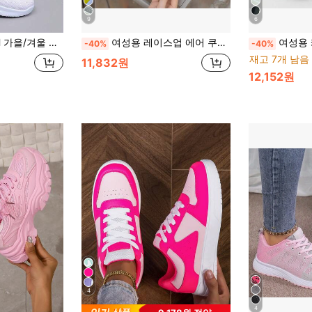
9
6
편안함, 가벼움, 끈, 단색 밝은 색상, 미끄럼 방지, 내마모성
여성용 레이스업 에어 쿠션 스니커즈, 통기성 니트 캐주얼 슈즈, 플랫폼 두꺼운 밑창 스포츠 슈즈
여성용 캐주얼 경량
-40%
-40%
재고 7개 남음
11,832원
12,152원
4
4