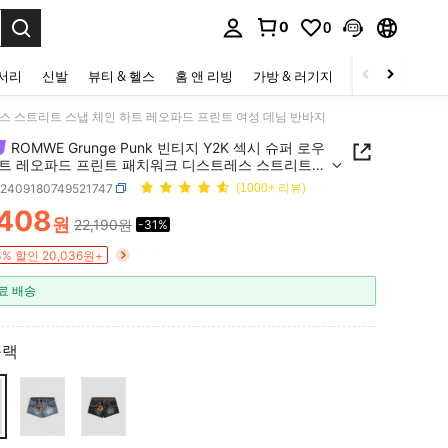
0
0
to select.
세서리
신발
뷰티 & 헬스
홈 앤 리빙
가방 & 러기지
스포츠 & 아웃
트레스 스트리트 스냅 체인 하트 레오파드 프린트 여성 데님 반바지
ROMWE Grunge Punk 빈티지 Y2K 섹시 슈퍼 로우
트 레오파드 프린트 패치워크 디스트레스 스트리트
체인 하트 레오파드 프린트 여성 데님 반바지
z2409180749521747
(1000+ 리뷰)
,408
원
22,190원
-31%
ICE AND AVAILABILITY
3% 할인 20,036원+
료 배송
블랙