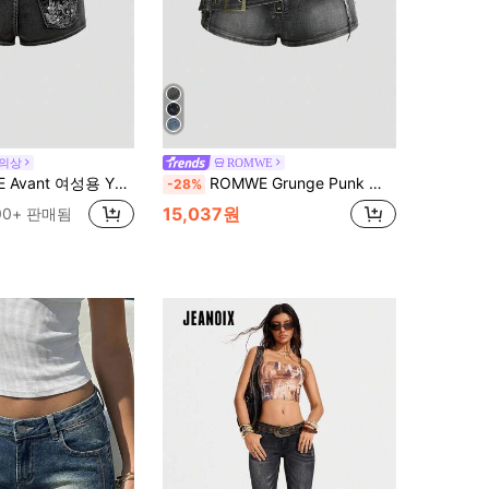
 의상
ROMWE
 Y2K 레트로 윙 스컬 자수 로우 웨이스트 초단 데님 반바지
ROMWE Grunge Punk 데님 반바지 레트로 빅 벨트 메탈 컬러블록 섹시 핫걸 개인화 니치
-28%
15,037원
00+ 판매됨