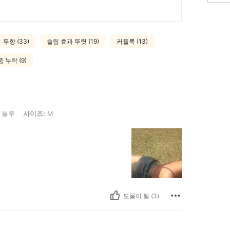
무향 (33)
슬림 효과 뚜렷 (19)
커플룩 (13)
 누락 (9)
즈: M
블루
사이즈:
M
도움이 됨 (3)