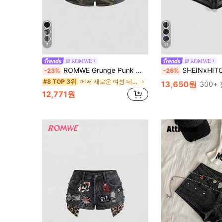
7
11
ROMWE
ROMWE
ROMWE Grunge Punk 빈티지 Y2K 여성용 초저허리 초미니 데님 반바지 뒷주머니 및 스타 패치
SHEINxHITOMI ROMWE 슈퍼 로우 웨이스트 빈티지
-23%
-26%
에서 새로운 여성 데님 반바지
#8 TOP 3위
13,650원
300+
12,771원