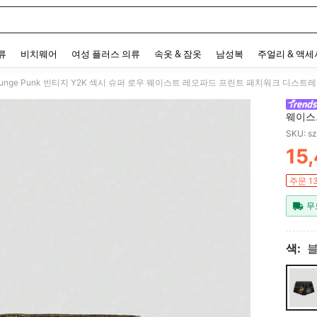
 and down arrow keys to navigate search 최근 검색어 and 검색 후 발견. Press Enter 
류
비치웨어
여성 플러스 의류
속옷 & 잠옷
남성복
주얼리 & 액
runge Punk 빈티지 Y2K 섹시 슈퍼 로우 웨이스트 레오파드 프린트 패치워크 디스
웨이스
스냅 
SKU: s
15
PR
주문 1
무
색: