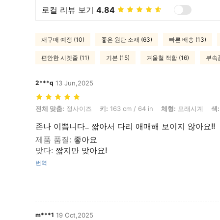
로컬 리뷰 보기
4.84
재구매 예정 (10)
좋은 원단 소재 (63)
빠른 배송 (13)
편안한 시곗줄 (11)
기본 (15)
겨울철 적합 (16)
부속품
2***q
13 Jun,2025
전체 맞춤: 정사이즈, 키: 163 cm / 64 in, 체형: 모래시계, 색: 블루, 사이
전체 맞춤:
정사이즈
키:
163 cm / 64 in
체형:
모래시계
색:
존나 이쁩니다.. 짧아서 다리 애매해 보이지 않아요!!
제품 품질
:
좋아요
맞다
:
짧지만 맞아요!
번역
m***1
19 Oct,2025