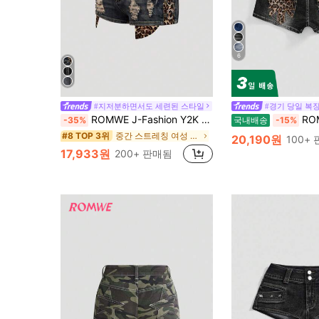
6
#지저분하면서도 세련된 스타일
#경기 당일 복
ROMWE J-Fashion Y2K 갸루 섹시 초 로우 웨이스트 레오파드 프린트 빈티지 스키니 울트라-로우 라이즈 여성 Kpop 데님 반바지
ROMWE Grunge Punk
-35%
국내배송
-15%
중간 스트레칭 여성 데님 반바지
#8 TOP 3위
20,190원
100+
17,933원
200+ 판매됨