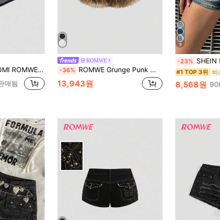
9
SHEIN EZwear 
ROMWE
-23%
 디스트레스 스컬 & 리벳 장식 여성용 케이팝 데님 반바지
ROMWE Grunge Punk 여성용 Kpop 갸루 패치워크 플러쉬 장식 로우 웨이스트 데님 반바지, 학교
-36%
#1 TOP 3위
13,943원
 판매됨
8,568원
90