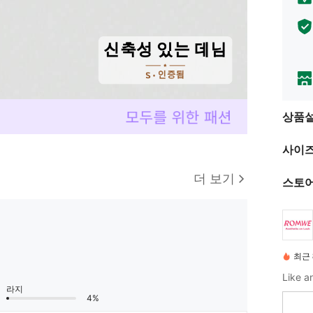
상품
사이즈
더 보기
스토어
최근 
라지
4%