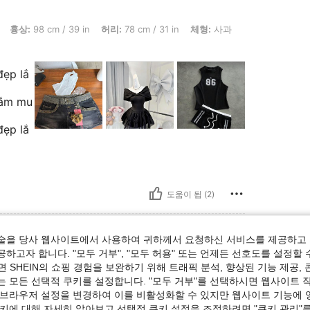
m / 39 in, 허리: 78 cm / 31 in, 체형: 사과, 엉덩이: 107 cm / 42 in, 색: 블랙, 사이즈: 
흉상:
98 cm / 39 in
허리:
78 cm / 31 in
체형:
사과
đẹp lắ
lắm mu
đẹp lắ
도움이 됨 (2)
술을 당사 웹사이트에서 사용하여 귀하께서 요청하신 서비스를 제공하고 
하고자 합니다. "모두 거부", "모두 허용" 또는 언제든 선호도를 설정할 
 SHEIN의 쇼핑 경험을 보완하기 위해 트래픽 분석, 향상된 기능 제공, 
, 엉덩이: 100 cm / 39 in, 허리: 60 cm / 24 in, 흉상: 90 cm / 35 in, 색: 블랙, 사이즈
체형:
삼각형
엉덩이:
100 cm / 39 in
는 모든 선택적 쿠키를 설정합니다. "모두 거부"를 선택하시면 웹사이트 
M
 브라우저 설정을 변경하여 이를 비활성화할 수 있지만 웹사이트 기능에 
쿠키에 대해 자세히 알아보고 선택적 쿠키 설정을 조정하려면 "쿠키 관리"를