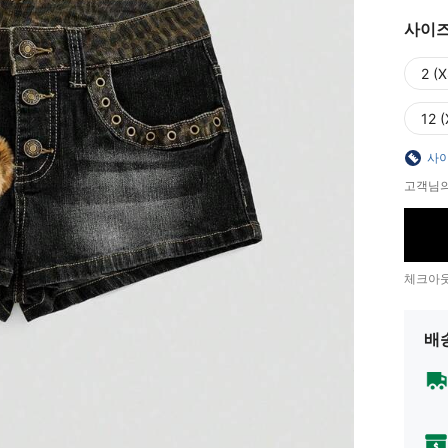
사이
2 (X
12 (
사이
고객님의
체크아웃
배