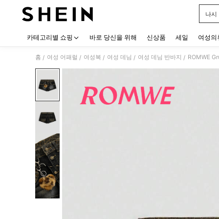
나시
Use up
카테고리별 쇼핑
바로 당신을 위해
신상품
세일
여성의
홈
여성 어패럴
여성복
여성 데님
여성 데님 반바지
ROMWE G
/
/
/
/
/