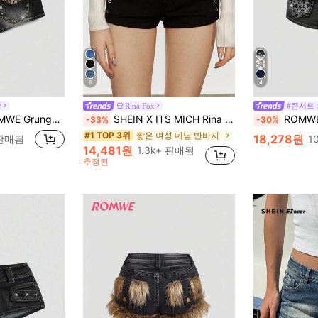
6
4
장
Rina Fox
#콘서트
 여성 Kpop Y2K 파티 데님 반바지, 슈퍼 로우 웨이스트, 표범 무늬 자수, 콘서트/페스티벌
SHEIN X ITS MICH Rina Fox 여성 펑크 스타일 찢어진 스키니 데님 반바지
ROMWE Avant 여성용
-33%
-30%
짧은 여성 데님 반바지
#1 TOP 3위
18,278원
 판매됨
1
14,481원
1.3k+ 판매됨
추정된