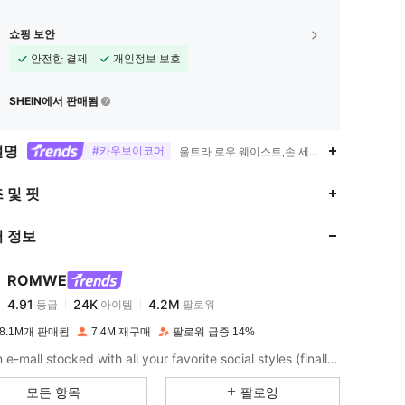
쇼핑 보안
안전한 결제
개인정보 보호
SHEIN에서 판매됨
설명
#카우보이코어
울트라 로우 웨이스트,손 세탁 하십시오. 드라
4.91
24K
4.2M
 및 핏
 정보
4.91
24K
4.2M
ROMWE
4.91
24K
4.2M
등급
아이템
팔로워
a***2
이(가)
하루 전에
지불됨
8.1M개 판매됨
7.4M 재구매
팔로워 급증 14%
4.91
24K
4.2M
Like an e-mall stocked with all your favorite social styles (finally). Put your aesthetic on lock with the ROMWE apparel and decor you've seen - and loved - online, plus all the dark pop pieces you never knew you needed.
모든 항목
팔로잉
4.91
24K
4.2M