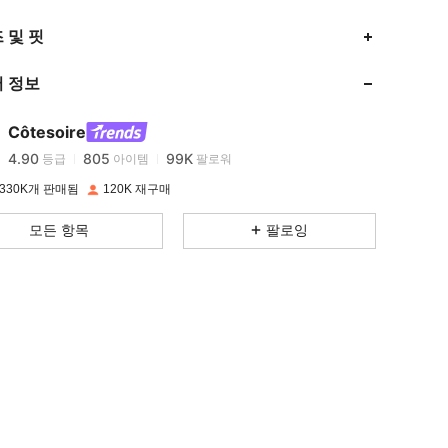
4.90
805
99K
 및 핏
 정보
4.90
805
99K
Côtesoire
4.90
805
99K
등급
아이템
팔로워
c***e
이(가)
하루 전에
지불됨
330K개 판매됨
120K 재구매
4.90
805
99K
모든 항목
팔로잉
4.90
805
99K
4.90
805
99K
4.90
805
99K