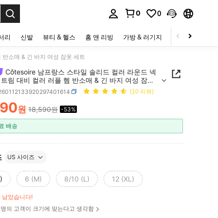
0
0
to select.
세서리
신발
뷰티 & 헬스
홈 앤 리빙
가방 & 러기지
스포츠 & 아웃
헴 반소매 & 긴 바지 여성 잠옷 세트
Côtesoire 남프랑스 스타일 솔리드 컬러 라운드 넥
트림 대비 컬러 러플 헴 반소매 & 긴 바지 여성 잠옷
i260112133920297401614
(10 리뷰)
690
원
18,590원
-53%
ICE AND AVAILABILITY
료 배송
즈
US 사이즈
)
6 (M)
8/10 (L)
12 (XL)
만 남았습니다!
명의 고객이 크기에 맞는다고 생각함