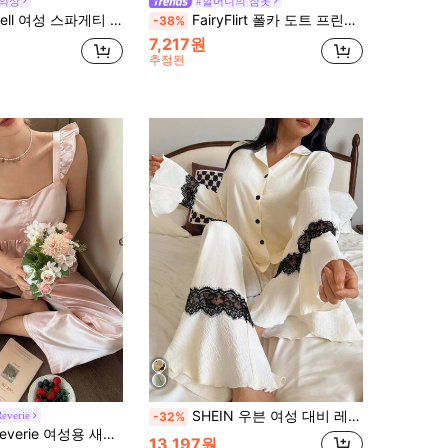
 의상
#할머니의 잠옷
게티 스트랩 레이스 패치워크 민소매 탑과 긴 바지 투피스 파자마 세트
FairyFlirt 폴카 도트 프린트 대비 컬러 레이스 리본 브이넥 반팔 나이트드레스 휴가 시즌
-38%
7,217원
추정된
SHEIN 우븐 여성 대비 레이스 벨 슬리브 탑과 바지 파자마 세트, 아늑하고 우아한 디테일, 가을 겨울 의류
everie
-32%
트림 캐미솔 & 와이드 레그 팬츠 잠옷 세트, 앞 버튼 잠금 허리, 아이스 실크 잠옷 2개
13,197원