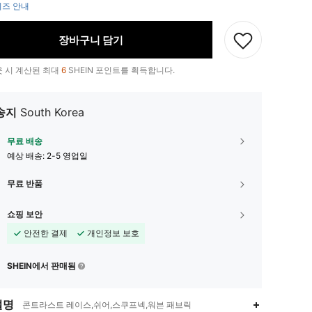
즈 안내
장바구니 담기
 시 계산된 최대
6
SHEIN 포인트를 획득합니다.
송지
South Korea
무료 배송
예상 배송:
2-5 영업일
무료 반품
쇼핑 보안
안전한 결제
개인정보 보호
SHEIN에서 판매됨
설명
콘트라스트 레이스,쉬어,스쿠프넥,워븐 패브릭