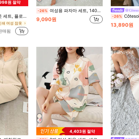
,998원 절약
여성용 파자마 세트, 140g 밀크 실크 원단, 디지털 프린트
Côteso
-26%
티지 궁전 스타일 미니멀리스트 패션, 봄, 여름, 가을에 적합
Côtesoire 상쾌한 로맨
-26%
9,090원
인쇄 여성 잠옷
13,890원
 판매됨
4,403원 절약