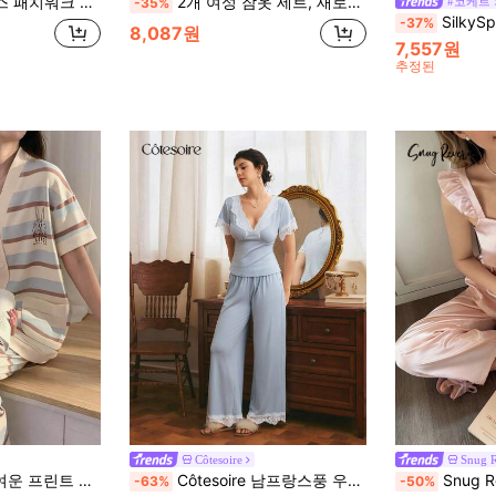
디건 반팔 & 긴 바지 여성 잠옷 세트
2개 여성 잠옷 세트, 새로운 반팔 라운드 넥 캐주얼 상의 꽃무늬 패턴, 봄과 여름에 적합 (패턴 랜덤)
#코케트
-35%
SilkySpell 여성 스파
-37%
8,087원
7,557원
추정된
Côtesoire
Snug R
브이넥 반팔 긴바지 피부 친화적 라운지웨어 세트
Côtesoire 남프랑스풍 우아한 캐주얼 컬러블록 레이스 패치워크 캐미솔 & 롱팬츠 여성 파자마 세트
Snug Reverie 여성용 새틴 러플 
-63%
-50%