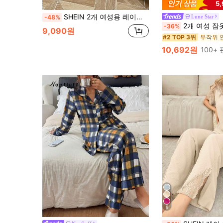
5
SHEIN 2개 여성용 레이스 패치워크 탄력 허리 긴팔 & 팬츠 솔리드 컬러 쉬폰 파자마 세트
Lune Star
-48%
2개 여성 잠옷 세트, 플로럴 프린트 반팔 상의 및 긴 바지, 빈
-36%
9,090원
무작위 
#2 TOP 3위
10,692원
100+
6