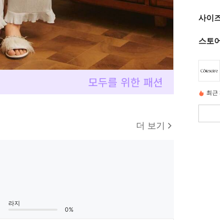
사이즈
스토어
최근 
더 보기
라지
0%