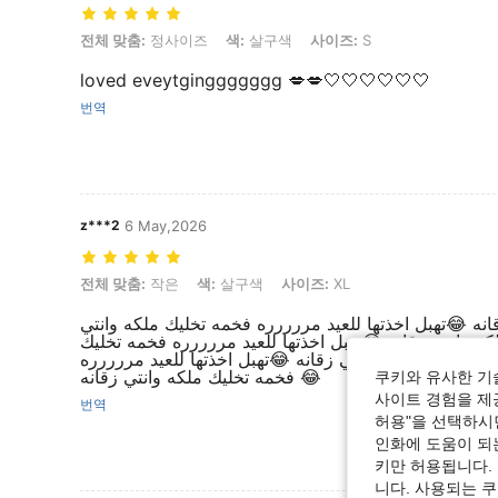
전체 맞춤: 정사이즈, 색: 살구색, 사이즈: S
전체 맞춤:
정사이즈
색:
살구색
사이즈:
S
loved eveytginggggggg 💋💋🤍🤍🤍🤍🤍🤍
번역
z***2
6 May,2026
전체 맞춤: 작은, 색: 살구색, 사이즈: XL
전체 맞춤:
작은
색:
살구색
사이즈:
XL
انه 😂تهبل اخذتها للعيد مررررره فخمه تخليك ملكه وانتي
كه وانتي زقانه 😂تهبل اخذتها للعيد مررررره فخمه تخليك
خمه تخليك ملكه وانتي زقانه 😂تهبل اخذتها للعيد مررررره
فخمه تخليك ملكه وانتي زقانه 😂
쿠키와 유사한 기
사이트 경험을 제공
번역
허용"을 선택하시면
인화에 도움이 되
키만 허용됩니다.
니다. 사용되는 