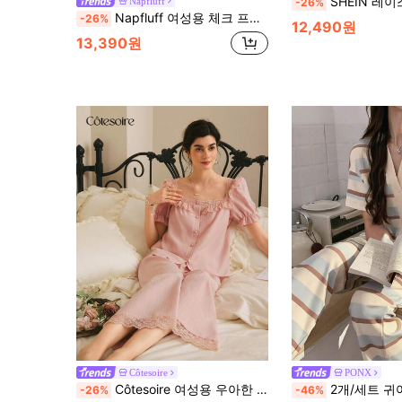
SHEIN 레이스 패치워크 시스루 숄더 가
Napfluff
-26%
Napfluff 여성용 체크 프린트 곰 머리 자수 패치 포켓 앞 단추 긴팔 긴바지 파자마 세트
-26%
12,490원
13,390원
Côtesoire
PONX
Côtesoire 여성용 우아한 고급스러운 매력적인 레이스 진주 단추 U넥 꽃잎 소매 반팔 잠옷 세트
2개/세트 귀여운 프린트 여성 파자마 봄 여름 가을 
-26%
-46%