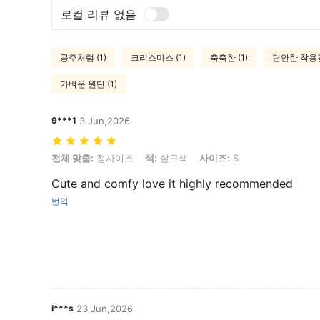
로컬 리뷰 없음
공주처럼 (1)
크리스마스 (1)
축축한 (1)
편안한 착용감 
가벼운 원단 (1)
9***1
3 Jun,2026
전체 맞춤: 정사이즈, 색: 살구색, 사이즈: S
전체 맞춤:
정사이즈
색:
살구색
사이즈:
S
Cute and comfy love it highly recommended
번역
I***s
23 Jun,2026