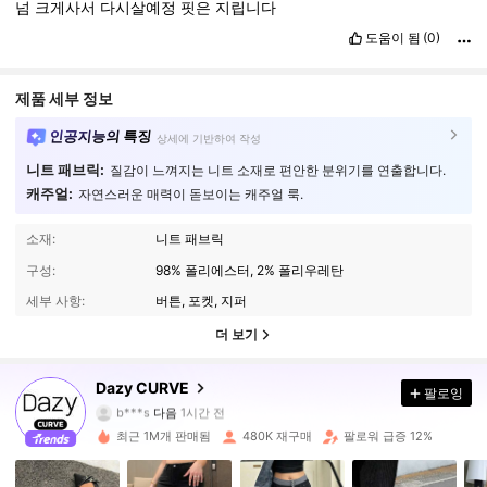
넘
크게사서
다시살예정
핏은
지립니다
도움이 됨
(0)
제품 세부 정보
인공지능의 특징
상세에 기반하여 작성
니트 패브릭:
질감이 느껴지는 니트 소재로 편안한 분위기를 연출합니다.
캐주얼:
자연스러운 매력이 돋보이는 캐주얼 룩.
소재:
니트 패브릭
구성:
98% 폴리에스터, 2% 폴리우레탄
세부 사항:
버튼, 포켓, 지퍼
더 보기
401K 팔로워
4.85
Dazy CURVE
팔로잉
b***s
다음
1시간 전
최근 1M개 판매됨
480K 재구매
팔로워 급증 12%
401K 팔로워
4.85