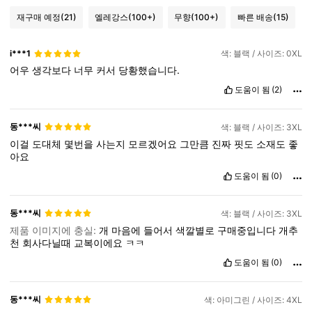
재구매 예정
(21)
엘레강스
(100+)
무향
(100+)
빠른 배송
(15)
i***1
색: 블랙 / 사이즈: 0XL
어우
생각보다
너무
커서
당황했습니다.
도움이 됨
(2)
동***씨
색: 블랙 / 사이즈: 3XL
이걸
도대체
몇번을
사는지
모르겠어요
그만큼
진짜
핏도
소재도
좋
아요
도움이 됨
(0)
동***씨
색: 블랙 / 사이즈: 3XL
제품 이미지에 충실:
개
마음에
들어서
색깔별로
구매중입니다
개추
천
회사다닐때
교복이에요
ㅋㅋ
도움이 됨
(0)
동***씨
색: 아미그린 / 사이즈: 4XL