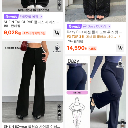
4
#캐주얼 복장
SHEIN Tall CURVE 플러스 사이즈 여
성용 솔리드 컬러 버튼 디자인 와이드
90+ 판매됨
Dazy CURVE
레그 루즈 캐주얼 블랙 팬츠, 캐주얼
9,028
Dazy Plus 패션 폴카 도트 루즈 핏 엘
원
-25%
마지막 3일
여성, 통근 팬츠, 편안함
라스틱 허리 스트레이트 레그 팬츠 재
#3 TOP 3위
에서 집 플러스 사이즈 하의
미있는 출퇴근 플러스 사이즈 여성 봄
70+ 판매됨
여름 가을 사계절 블랙 팬츠
14,590
원
-25%
4
SHEIN EZwear 플러스 사이즈 여성