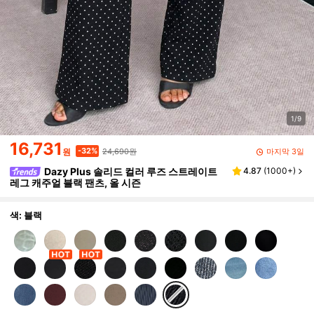
1/9
16,731
24,690원
-32%
마지막 3일
원
Dazy Plus 솔리드 컬러 루즈 스트레이트
4.87
(
1000+
)
레그 캐주얼 블랙 팬츠, 올 시즌
색: 블랙