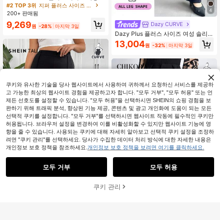
블랙 캐주얼 스키니 플레어 팬츠, 여
#2 TOP 3위
지퍼 플러스 사이즈 바지
름, 교사, 직장, 하이 웨이스트 플레어
4
200+ 판매됨
팬츠, 가을, 블랙 드레스 팬츠, 비즈니
9,269
Dazy CURVE
스, 사무실, 학교
원
-28%
마지막 3일
Dazy Plus 플러스 사이즈 여성 솔리
드 컬러 엘라스틱 스키니 플레어 팬츠,
13,004
원
-32%
마지막 3일
캐주얼 올 시즌
쿠키와 유사한 기술을 당사 웹사이트에서 사용하여 귀하께서 요청하신 서비스를 제공하
고 가능한 최상의 웹사이트 경험을 제공하고자 합니다. "모두 거부", "모두 허용" 또는 언
유사한 재고품 표시
모두 보기
제든 선호도를 설정할 수 있습니다. "모두 허용"을 선택하시면 SHEIN의 쇼핑 경험을 보
완하기 위해 트래픽 분석, 향상된 기능 제공, 콘텐츠 및 광고 개인화에 도움이 되는 모든
선택적 쿠키를 설정합니다. "모두 거부"를 선택하시면 웹사이트 작동에 필수적인 쿠키만
허용됩니다. 브라우저 설정을 변경하여 이를 비활성화할 수 있지만 웹사이트 기능에 영
향을 줄 수 있습니다. 사용되는 쿠키에 대해 자세히 알아보고 선택적 쿠키 설정을 조정하
려면 "쿠키 관리"를 선택하세요. 당사가 수집한 데이터 처리 방식에 대한 자세한 내용은
개인정보 보호 정책을 참조하세요.
개인정보 보호 정책을 보려면 여기를 클릭하세요.
모두 거부
모두 허용
죄송합니다. 이 상품은 품절되었습니다.
쿠키 관리
SHEIN Tall CURVE
품절
SHEIN Tall CURVE 플러스 사이즈 여
성용 심플 캐주얼 일상용 플레어 팬츠
8,998
Chikora
원
-41%
마지막 3일
Chikora 여성 플러스플러스 사이즈 솔