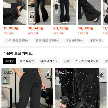
401K 팔로워
4.85
401K 팔로워
4.85
15,090
10,645
20,728
14,690
11
원
원
원
원
25% OFF
63% OFF
33% OFF
25% OFF
62%
401K 팔로워
4.85
아주 좋음 (9999+)
좋은 품질 (9999+)
예쁨 (9999+)
사진과 동일 (9
401K 팔로워
4.85
마음에 드실 거예요.
추천순
속옷 & 잠옷
의류 액세서리
신발
스포츠 & 아웃도어
가
401K 팔로워
4.85
401K 팔로워
4.85
401K 팔로워
4.85