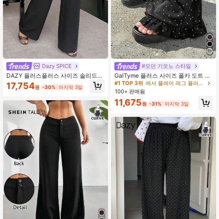
401K 팔로워
4.85
401K 팔로워
4.85
Dazy SPICE
#모던 기모노 스타일
DAZY 플러스플러스 사이즈 솔리드
GalTyme 플러스 사이즈 폴카 도트 프
컬러 루즈 스트레이트 레그 캐주얼 블
린트 러플 헴 팬츠
#1 TOP 3위
에서 플레어 레그 플러스 사이즈 하의
17,754
원
-30%
마지막 3일
랙 팬츠, 올 시즌 롱 스타일 비즈니스
100+ 판매됨
캐주얼 여성 팬츠, 여성 드레스 팬츠
11,675
가을
원
-31%
마지막 3일