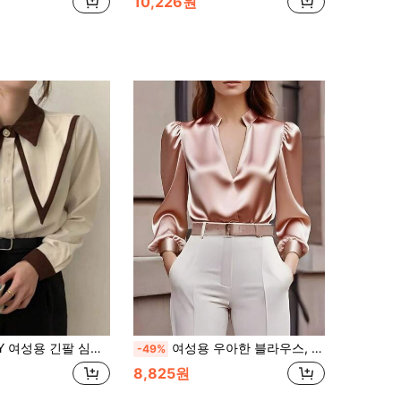
10,226원
용 긴팔 심플 패션 캐주얼 데일리 셔츠
여성용 우아한 블라우스, 작은 V넥 스탠드 칼라 긴팔 새틴 셔츠, 더블 숄더 플리츠 디자인, 휴가와 출퇴근에 다용도
-49%
8,825원