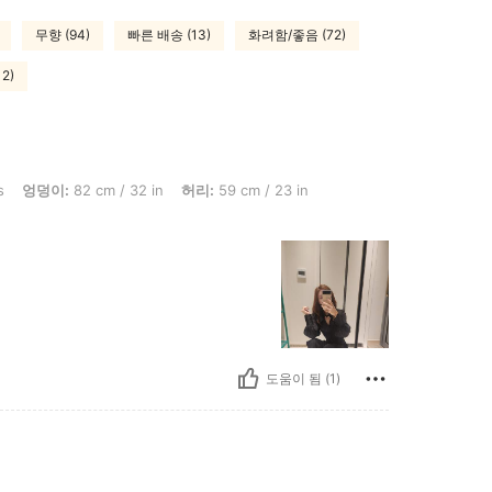
무향 (94)
빠른 배송 (13)
화려함/좋음 (72)
2)
 cm / 32 in, 허리: 59 cm / 23 in, 흉상: 80 cm / 31 in, 색: 블랙, 사이즈: XS
s
엉덩이:
82 cm / 32 in
허리:
59 cm / 23 in
도움이 됨 (1)