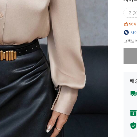
2 (X
96%
사이
고객님의
죄송합니
배