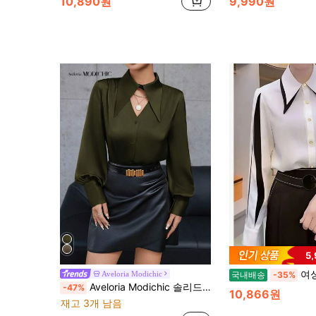
10,890원
9,990원
5
여성용 우아한 컬
Aveloria Modichic
국내배송
-35%
Aveloria Modichic 솔리드 컬러 긴소매 셔츠, 앞면에 할로우 아웃 버튼 플래킷이 있는 우아한 비즈니스 캐주얼 여성
-47%
10,866원
재고 3개 남음