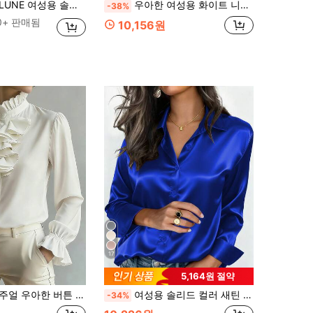
솔리드 컬러 V넥 싱글 브레스트 캐주얼 셔츠, 여름에 적합
우아한 여성용 화이트 니트 반투명 긴팔 타이넥 셔츠 버튼 디자인
-38%
0+ 판매됨
10,156원
17
5,164원 절약
트 긴팔 셔츠, 주름 장식/프릴 매듭 디테일 화이트 봄 솔리드 컬러
여성용 솔리드 컬러 새틴 셔츠, 라펠 버튼 프론트 비즈니스 캐주얼 블라우스, 우아한 출퇴근 및 일상 착용, 사계절 착용 가능
-34%