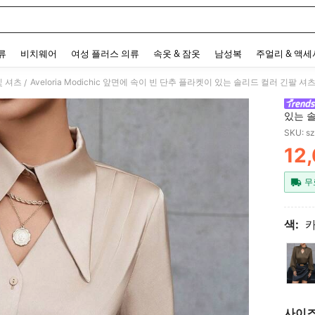
 and down arrow keys to navigate search 최근 검색어 and 검색 후 발견. Press Enter 
류
비치웨어
여성 플러스 의류
속옷 & 잠옷
남성복
주얼리 & 액
및 셔츠
Aveloria Modichic 앞면에 속이 빈 단추 플라켓이 있는 솔리드 컬러 긴팔
/
있는 
SKU: s
12
PR
무
색:
사이