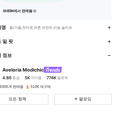
SHEIN에서 판매됨
설명
봄/가을,컷아웃,버튼 프런트,비숍 슬리브
4.86
5K
774K
 및 핏
 정보
4.86
5K
774K
Aveloria Modichic
4.86
5K
774K
등급
아이템
팔로워
c***o
이(가)
하루 전에
지불됨
930K개 판매됨
510K 재구매
4.86
5K
774K
모든 항목
팔로잉
4.86
5K
774K
4.86
5K
774K