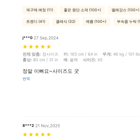
재구매 예정 (11)
좋은 원단 소재 (100+)
엘레강스 (100+)
트렌디 (41)
클래식 (32)
예쁨 (100+)
부속품 누락 (1
j***0
27 Sep,2024
전체 맞춤: 정사이즈, 키: 163 cm / 64 in, 무게: 46 kg / 101 lbs, 엉덩이: 82
전체 맞춤:
정사이즈
키:
163 cm / 64 in
무게:
46 kg / 101 lb
흉상:
80 cm / 31 in
색:
블랙
사이즈:
XS
정말 이뻐요~사이즈도 굿
번역
8***2
21 Nov,2025