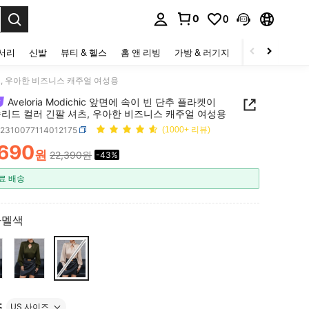
0
0
to select.
세서리
신발
뷰티 & 헬스
홈 앤 리빙
가방 & 러기지
스포츠 & 아웃
 셔츠, 우아한 비즈니스 캐주얼 여성용
Aveloria Modichic 앞면에 속이 빈 단추 플라켓이
솔리드 컬러 긴팔 셔츠, 우아한 비즈니스 캐주얼 여성용
z2310077114012175
(1000+ 리뷰)
,690
원
22,390원
-43%
ICE AND AVAILABILITY
료 배송
카멜색
즈
US 사이즈