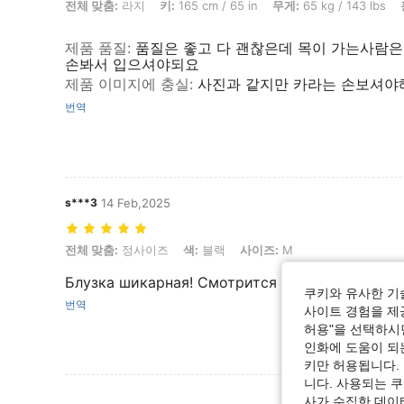
전체 맞춤: 라지, 키: 165 cm / 65 in, 무게: 65 kg / 143 lbs, 흉상: 75 c
전체 맞춤:
라지
키:
165 cm / 65 in
무게:
65 kg / 143 lbs
제품 품질
:
품질은 좋고 다 괜찮은데 목이 가는사람은
손봐서 입으셔야되요
제품 이미지에 충실
:
사진과 같지만 카라는 손보셔야
번역
s***3
14 Feb,2025
전체 맞춤: 정사이즈, 색: 블랙, 사이즈: M
전체 맞춤:
정사이즈
색:
블랙
사이즈:
M
Блузка шикарная! Смотрится очень красиво. 
쿠키와 유사한 기
번역
사이트 경험을 제공
허용"을 선택하시면
인화에 도움이 되
키만 허용됩니다.
니다. 사용되는 
리뷰 더 
사가 수집한 데이