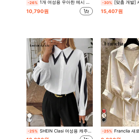
1개 여성용 우아한 메시 패치워크 블라우스, 일상 외출, 출퇴근, 오피스웨어, 공항 패션에 적합한 화이트 봄
[맞춤 개발] 새로운 여성 패션 긴팔 솔
-26%
-30%
10,790원
15,407원
SHEIN Clasi 여성용 캐주얼 컬러 대비 프린트 셔츠, 출퇴근에 적합
Franclia 새로운 여성용 슬라우치 캐
-25%
-25%