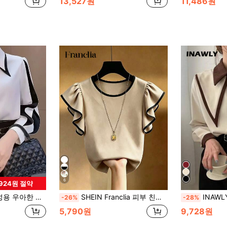
13,527원
11,486원
6
,924원 절약
러 블록 블라우스, 캐주얼하고 세련된 일상복 화이트 봄
SHEIN Franclia 피부 친화적인 탄성 소재로 제작된 블랙 앤 화이트 대비 티셔츠, 착용감이 편안합니다. 대비 트림이 있는 라운드 넥으로 심플하면서도 우아하며, 플러터 소매 디자인이 부드럽고 젊은 감각을 더해 로맨틱한 분위기를 연출합니다. 슬림핏이 몸매를 돋보이게 하며, 청바지나 스커트와 잘 어울려 일상 출퇴근이나 캐주얼 데이트에 적합하며, 신선하고 부드러운 룩을 연출합니다.
INAWLY 여성
-26%
-28%
5,790원
9,728원