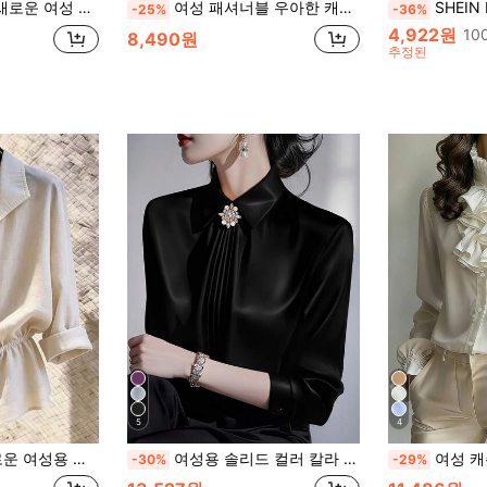
리드 블라우스, 여름 우아한 화이트 봄
여성 패셔너블 우아한 캐주얼 데일리 어반 모던 리조트 솔리드 컬러 하프 하이 칼라 메탈 인조 버튼 백 히든 지퍼 반팔 탑, 캐주얼 블라우스 블랙 여름
SHEIN LUNE 여성용 
-25%
-36%
4,922원
10
8,490원
추정된
5
4
주얼 루즈 슬리밍 드로스트링 긴팔 셔츠
여성용 솔리드 컬러 칼라 긴팔 셔츠, 패셔너블하고 우아한 오피스 출퇴근 다용도 긴팔 블라우스 블랙 봄
여성 캐주얼 우아한 버튼 프론
-30%
-29%