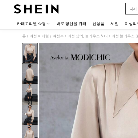
나시
Use up
카테고리별 쇼핑
바로 당신을 위해
신상품
세일
여성의
홈
여성 어패럴
여성복
여성 상의, 블라우스 & 티
여성 블라우스 
/
/
/
/