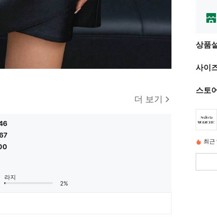
상품
사이즈
스토어
더 보기
46
67
최근 
00
라지
2%