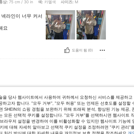
m / 30 in, 색: 카멜색, 사이즈: M
흉상:
75 cm / 30 in
색:
카멜색
사이즈:
M
 넥라인이 너무 커서
해요
도움이 됨 (0)
Рекомендую! ☺️
술을 당사 웹사이트에서 사용하여 귀하께서 요청하신 서비스를 제공하고 
하고자 합니다. "모두 거부", "모두 허용" 또는 언제든 선호도를 설정할 
 SHEIN의 쇼핑 경험을 보완하기 위해 트래픽 분석, 향상된 기능 제공, 
는 모든 선택적 쿠키를 설정합니다. "모두 거부"를 선택하시면 웹사이트 
도움이 됨 (0)
 브라우저 설정을 변경하여 이를 비활성화할 수 있지만 웹사이트 기능에 
쿠키에 대해 자세히 알아보고 선택적 쿠키 설정을 조정하려면 "쿠키 관리"를
보기
터 처리 방식에 대한 자세한 내용은 개인정보 보호 정책을 참조하세요.
개